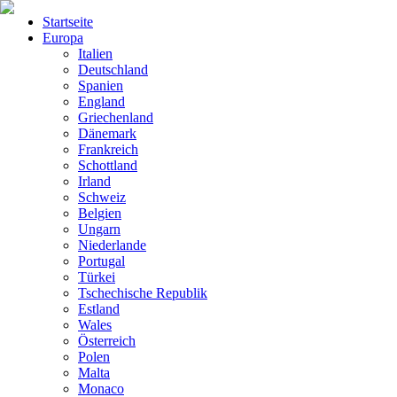
Startseite
Europa
Italien
Deutschland
Spanien
England
Griechenland
Dänemark
Frankreich
Schottland
Irland
Schweiz
Belgien
Ungarn
Niederlande
Portugal
Türkei
Tschechische Republik
Estland
Wales
Österreich
Polen
Malta
Monaco