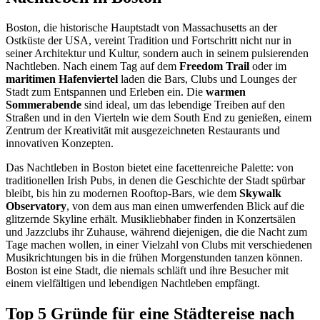
Boston, die historische Hauptstadt von Massachusetts an der
Ostküste der USA, vereint Tradition und Fortschritt nicht nur in
seiner Architektur und Kultur, sondern auch in seinem pulsierenden
Nachtleben. Nach einem Tag auf dem
Freedom Trail
oder im
maritimen Hafenviertel
laden die Bars, Clubs und Lounges der
Stadt zum Entspannen und Erleben ein. Die
warmen
Sommerabende
sind ideal, um das lebendige Treiben auf den
Straßen und in den Vierteln wie dem South End zu genießen, einem
Zentrum der Kreativität mit ausgezeichneten Restaurants und
innovativen Konzepten.
Das Nachtleben in Boston bietet eine facettenreiche Palette: von
traditionellen Irish Pubs, in denen die Geschichte der Stadt spürbar
bleibt, bis hin zu modernen Rooftop-Bars, wie dem
Skywalk
Observatory
, von dem aus man einen umwerfenden Blick auf die
glitzernde Skyline erhält. Musikliebhaber finden in Konzertsälen
und Jazzclubs ihr Zuhause, während diejenigen, die die Nacht zum
Tage machen wollen, in einer Vielzahl von Clubs mit verschiedenen
Musikrichtungen bis in die frühen Morgenstunden tanzen können.
Boston ist eine Stadt, die niemals schläft und ihre Besucher mit
einem vielfältigen und lebendigen Nachtleben empfängt.
Top 5 Gründe für eine Städtereise nach