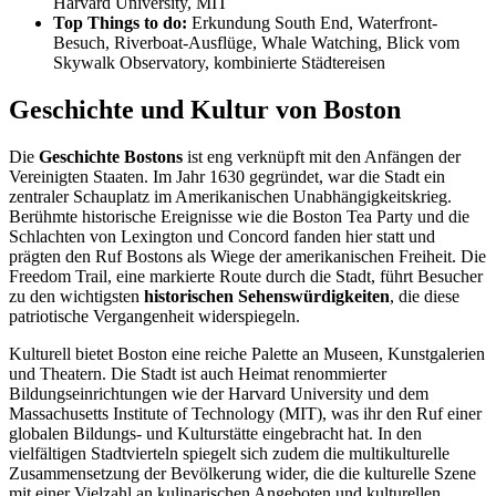
Harvard University, MIT
Top Things to do:
Erkundung South End, Waterfront-
Besuch, Riverboat-Ausflüge, Whale Watching, Blick vom
Skywalk Observatory, kombinierte Städtereisen
Geschichte und Kultur von Boston
Die
Geschichte Bostons
ist eng verknüpft mit den Anfängen der
Vereinigten Staaten. Im Jahr 1630 gegründet, war die Stadt ein
zentraler Schauplatz im Amerikanischen Unabhängigkeitskrieg.
Berühmte historische Ereignisse wie die Boston Tea Party und die
Schlachten von Lexington und Concord fanden hier statt und
prägten den Ruf Bostons als Wiege der amerikanischen Freiheit. Die
Freedom Trail, eine markierte Route durch die Stadt, führt Besucher
zu den wichtigsten
historischen Sehenswürdigkeiten
, die diese
patriotische Vergangenheit widerspiegeln.
Kulturell bietet Boston eine reiche Palette an Museen, Kunstgalerien
und Theatern. Die Stadt ist auch Heimat renommierter
Bildungseinrichtungen wie der Harvard University und dem
Massachusetts Institute of Technology (MIT), was ihr den Ruf einer
globalen Bildungs- und Kulturstätte eingebracht hat. In den
vielfältigen Stadtvierteln spiegelt sich zudem die multikulturelle
Zusammensetzung der Bevölkerung wider, die die kulturelle Szene
mit einer Vielzahl an kulinarischen Angeboten und kulturellen