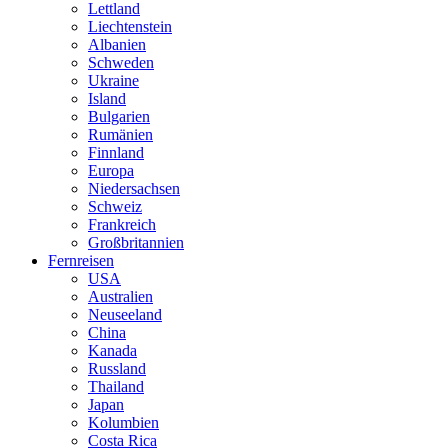
Lettland
Liechtenstein
Albanien
Schweden
Ukraine
Island
Bulgarien
Rumänien
Finnland
Europa
Niedersachsen
Schweiz
Frankreich
Großbritannien
Fernreisen
USA
Australien
Neuseeland
China
Kanada
Russland
Thailand
Japan
Kolumbien
Costa Rica