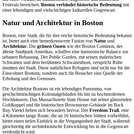
Festivals bereichert.
Boston verbindet historische Bedeutung
mit
einer lebendigen und vielschichtigen kulturellen Gegenwart.
Natur und Architektur in Boston
Boston, eine Stadt, die für ihre reiche historische Bedeutung bekannt
ist, bietet auch eine bemerkenswerte Fusion von
Natur
und
Architektur
. Die
grünen Oasen
wie der Boston Common, der
älteste Stadtpark Amerikas, schaffen eine harmonische Balance zur
urbanen Bebauung. Der Public Garden, mit seinen malerischen
Schwänen und dem berühmten Schwanenboot, verspricht Ruhe
inmitten der Stadt. Diese natürlichen Refugien sind nicht nur für die
Einwohner Bostons, sondern auch für Besucher eine Quelle der
Erholung und des Genusses.
Die Architektur Bostons ist ein lebendiges Panorama, von
geschichtsträchtigen Kolonialgebäuden bis hin zu hochmodernen
Hochhäusern. Das Massachusetts State House mit seiner glänzenden
Goldkuppel und die historischen Brownstone-Gebäude im Back
Bay-Viertel heben sich besonders hervor. Der
Freedom Trail
, eine
4 Kilometer lange Route, die an 16 historischen Stätten vorbeiführt,
bietet einen tiefen Einblick in die Vergangenheit der Stadt, während
gleichzeitig die architektonische Entwicklung bis in die Gegenwart
verdeutlicht wird.