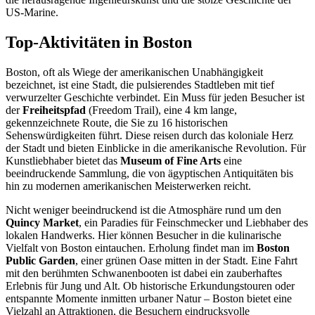
US-Marine.
Top-Aktivitäten in Boston
Boston, oft als Wiege der amerikanischen Unabhängigkeit
bezeichnet, ist eine Stadt, die pulsierendes Stadtleben mit tief
verwurzelter Geschichte verbindet. Ein Muss für jeden Besucher ist
der
Freiheitspfad
(Freedom Trail), eine 4 km lange,
gekennzeichnete Route, die Sie zu 16 historischen
Sehenswürdigkeiten führt. Diese reisen durch das koloniale Herz
der Stadt und bieten Einblicke in die amerikanische Revolution. Für
Kunstliebhaber bietet das
Museum of Fine Arts
eine
beeindruckende Sammlung, die von ägyptischen Antiquitäten bis
hin zu modernen amerikanischen Meisterwerken reicht.
Nicht weniger beeindruckend ist die Atmosphäre rund um den
Quincy Market
, ein Paradies für Feinschmecker und Liebhaber des
lokalen Handwerks. Hier können Besucher in die kulinarische
Vielfalt von Boston eintauchen. Erholung findet man im
Boston
Public Garden
, einer grünen Oase mitten in der Stadt. Eine Fahrt
mit den berühmten Schwanenbooten ist dabei ein zauberhaftes
Erlebnis für Jung und Alt. Ob historische Erkundungstouren oder
entspannte Momente inmitten urbaner Natur – Boston bietet eine
Vielzahl an Attraktionen, die Besuchern eindrucksvolle