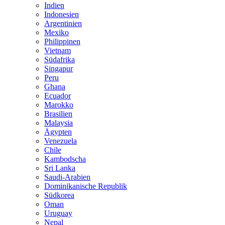
Indien
Indonesien
Argentinien
Mexiko
Philippinen
Vietnam
Südafrika
Singapur
Peru
Ghana
Ecuador
Marokko
Brasilien
Malaysia
Ägypten
Venezuela
Chile
Kambodscha
Sri Lanka
Saudi-Arabien
Dominikanische Republik
Südkorea
Oman
Uruguay
Nepal