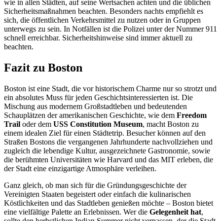
wie in allen Städten, auf seine Wertsachen achten und die üblichen
Sicherheitsmaßnahmen beachten. Besonders nachts empfiehlt es
sich, die öffentlichen Verkehrsmittel zu nutzen oder in Gruppen
unterwegs zu sein. In Notfällen ist die Polizei unter der Nummer 911
schnell erreichbar. Sicherheitshinweise sind immer aktuell zu
beachten.
Fazit zu Boston
Boston ist eine Stadt, die vor historischem Charme nur so strotzt und
ein absolutes Muss für jeden Geschichtsinteressierten ist. Die
Mischung aus modernem Großstadtleben und bedeutenden
Schauplätzen der amerikanischen Geschichte, wie dem
Freedom
Trail
oder dem
USS Constitution Museum
, macht Boston zu
einem idealen Ziel für einen Städtetrip. Besucher können auf den
Straßen Bostons die vergangenen Jahrhunderte nachvollziehen und
zugleich die lebendige Kultur, ausgezeichnete Gastronomie, sowie
die berühmten Universitäten wie Harvard und das MIT erleben, die
der Stadt eine einzigartige Atmosphäre verleihen.
Ganz gleich, ob man sich für die Gründungsgeschichte der
Vereinigten Staaten begeistert oder einfach die kulinarischen
Köstlichkeiten und das Stadtleben genießen möchte – Boston bietet
eine vielfältige Palette an Erlebnissen. Wer die
Gelegenheit hat
,
sollte den herbstlichen Indian Summer nicht verpassen, der die Stadt