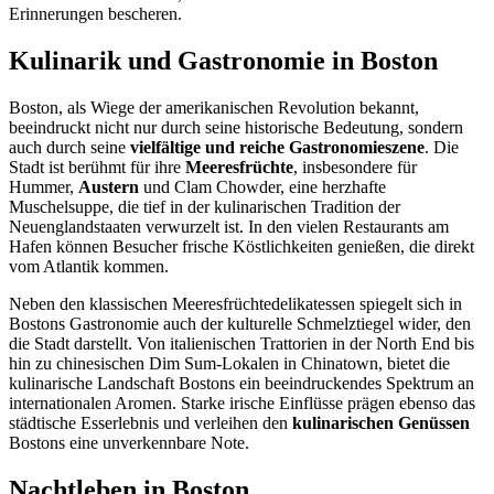
Erinnerungen bescheren.
Kulinarik und Gastronomie in Boston
Boston, als Wiege der amerikanischen Revolution bekannt,
beeindruckt nicht nur durch seine historische Bedeutung, sondern
auch durch seine
vielfältige und reiche Gastronomieszene
. Die
Stadt ist berühmt für ihre
Meeresfrüchte
, insbesondere für
Hummer,
Austern
und Clam Chowder, eine herzhafte
Muschelsuppe, die tief in der kulinarischen Tradition der
Neuenglandstaaten verwurzelt ist. In den vielen Restaurants am
Hafen können Besucher frische Köstlichkeiten genießen, die direkt
vom Atlantik kommen.
Neben den klassischen Meeresfrüchtedelikatessen spiegelt sich in
Bostons Gastronomie auch der kulturelle Schmelztiegel wider, den
die Stadt darstellt. Von italienischen Trattorien in der North End bis
hin zu chinesischen Dim Sum-Lokalen in Chinatown, bietet die
kulinarische Landschaft Bostons ein beeindruckendes Spektrum an
internationalen Aromen. Starke irische Einflüsse prägen ebenso das
städtische Esserlebnis und verleihen den
kulinarischen Genüssen
Bostons eine unverkennbare Note.
Nachtleben in Boston