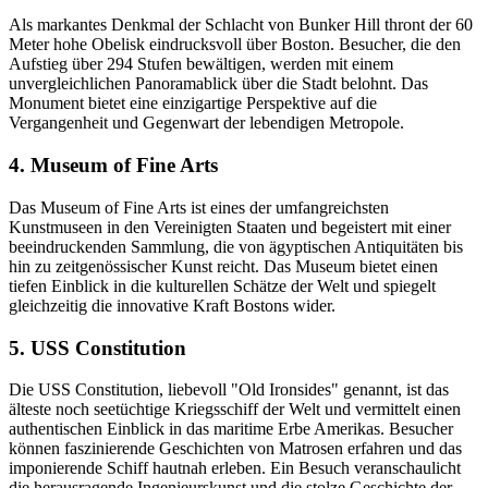
Als markantes Denkmal der Schlacht von Bunker Hill thront der 60
Meter hohe Obelisk eindrucksvoll über Boston. Besucher, die den
Aufstieg über 294 Stufen bewältigen, werden mit einem
unvergleichlichen Panoramablick über die Stadt belohnt. Das
Monument bietet eine einzigartige Perspektive auf die
Vergangenheit und Gegenwart der lebendigen Metropole.
4. Museum of Fine Arts
Das Museum of Fine Arts ist eines der umfangreichsten
Kunstmuseen in den Vereinigten Staaten und begeistert mit einer
beeindruckenden Sammlung, die von ägyptischen Antiquitäten bis
hin zu zeitgenössischer Kunst reicht. Das Museum bietet einen
tiefen Einblick in die kulturellen Schätze der Welt und spiegelt
gleichzeitig die innovative Kraft Bostons wider.
5. USS Constitution
Die USS Constitution, liebevoll "Old Ironsides" genannt, ist das
älteste noch seetüchtige Kriegsschiff der Welt und vermittelt einen
authentischen Einblick in das maritime Erbe Amerikas. Besucher
können faszinierende Geschichten von Matrosen erfahren und das
imponierende Schiff hautnah erleben. Ein Besuch veranschaulicht
die herausragende Ingenieurskunst und die stolze Geschichte der