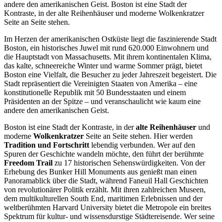
andere den amerikanischen Geist. Boston ist eine Stadt der
Kontraste, in der alte Reihenhäuser und moderne Wolkenkratzer
Seite an Seite stehen.
Im Herzen der amerikanischen Ostküste liegt die faszinierende Stadt
Boston, ein historisches Juwel mit rund 620.000 Einwohnern und
die Hauptstadt von Massachusetts. Mit ihrem kontinentalen Klima,
das kalte, schneereiche Winter und warme Sommer prägt, bietet
Boston eine Vielfalt, die Besucher zu jeder Jahreszeit begeistert. Die
Stadt repräsentiert die Vereinigten Staaten von Amerika – eine
konstitutionelle Republik mit 50 Bundesstaaten und einem
Präsidenten an der Spitze – und veranschaulicht wie kaum eine
andere den amerikanischen Geist.
Boston ist eine Stadt der Kontraste, in der
alte Reihenhäuser
und
moderne
Wolkenkratzer
Seite an Seite stehen. Hier werden
Tradition und Fortschritt
lebendig verbunden. Wer auf den
Spuren der Geschichte wandeln möchte, den führt der berühmte
Freedom Trail
zu 17 historischen Sehenswürdigkeiten. Von der
Erhebung des Bunker Hill Monuments aus genießt man einen
Panoramablick über die Stadt, während Faneuil Hall Geschichten
von revolutionärer Politik erzählt. Mit ihren zahlreichen Museen,
dem multikulturellen South End, maritimen Erlebnissen und der
weltberühmten Harvard University bietet die Metropole ein breites
Spektrum für kultur- und wissensdurstige Städtereisende. Wer seine