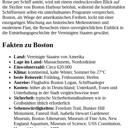
Reise per Schiff antritt, wird mit einem eindrucksvollen Blick auf
die Skyline von Boston Harbour belohnt, während die komfortablen
Schiffsreisen selbst ein unterhaltsames Programm versprechen.
Boston, als Wiege der amerikanischen Freiheit, lockt mit einer
einzigartigen Mischung aus historischen Meilensteinen und
modernem Flair, die Besuchern einen unvergleichlichen Einblick in
die Entstehungsgeschichte der Vereinigten Staaten gewährt.
Fakten zu Boston
Land:
Vereinigte Staaten von Amerika
Lage im Land:
Massachusetts, Nordostküste
Einwohnerzahl:
Circa 620.000
Klima:
kontinental, kalte Winter, Sommer bis 27°C
beste Reisezeit:
Frühling, Frühsommer, Herbst
Anreise:
Flughafen Boston Logan, Schiffsanleger
Kosten:
höher als in Deutschland; Unterkunft, Essen und
Unterhaltung in der Stadt vergleichsweise teuer
Sicherheit:
typische Sicherheitsmaßnahmen wie in
Großstädten üblich erforderlich
Sehenswürdigkeiten:
Freedom Trail, Bunker Hill
Monument, Faneuil Hall, Isabella Stewart Gardeneer
Museum, Boston Athenæum, Museum of Fine Arts, New
England Aquarium, Museum of Science, USS Constitution,