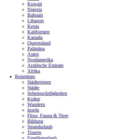
Kuwait
Nigeria
Bahrain
Libanon
Kenia
Kalifornien
Kanada
Queensland
Palästina
Asien
Nordamerika
Arabische Emirate
Afrika
Reisetipps
Städtereisen
Städte
Sehenswürdigkeiten
Kultur
Wandern
Inseln
Flora, Fauna & Tiere
Bildung
Strandurlaub
Touren
Familienurlaub