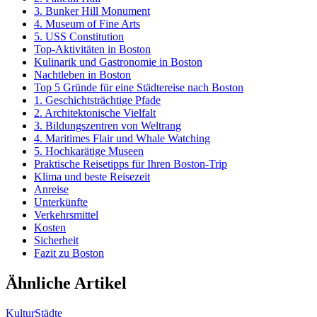
3. Bunker Hill Monument
4. Museum of Fine Arts
5. USS Constitution
Top-Aktivitäten in Boston
Kulinarik und Gastronomie in Boston
Nachtleben in Boston
Top 5 Gründe für eine Städtereise nach Boston
1. Geschichtsträchtige Pfade
2. Architektonische Vielfalt
3. Bildungszentren von Weltrang
4. Maritimes Flair und Whale Watching
5. Hochkarätige Museen
Praktische Reisetipps für Ihren Boston-Trip
Klima und beste Reisezeit
Anreise
Unterkünfte
Verkehrsmittel
Kosten
Sicherheit
Fazit zu Boston
Ähnliche Artikel
Kultur
Städte