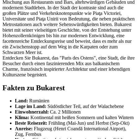
Mischung aus Restaurants und Bars, altehrwürdigen Gebäuden und
modernem Stadtleben. In der Stadt der kontraste sind auch die
großen Plätze und Verkehrsknotenpunkte wie Piaţa Victoriei,
Universitate und Piaţa Unirii von Bedeutung, die neben praktischen
Metrostationen auch weitere Sehenswürdigkeiten bieten. Bukarest
bietet mit seiner vielseitigen Geschichte, von der Entstehung unter
Hohenzollernkönigen bis hin zur modernen Entwicklung, eine
facettenreiche Entdeckungsreise und beweist, dass es mehr als nur
ein Zwischenstopp auf dem Weg in die Karpaten oder zum
Schwarzen Meer ist.
Entdecken Sie Bukarest, das "Paris des Ostens", eine Stadt, die ihre
Besucher durch einen faszinierenden Mix aus balkanischem
Charme, französisch inspirierter Architektur und einer lebendigen
Kulturszene begeistert.
Fakten zu Bukarest
Land:
Rumänien
Lage im Land:
Südöstlicher Teil, auf der Walachebene
Einwohnerzahl:
Ca. 2 Millionen
Klima:
Kontinental mit heißen Sommern und kalten Wintern
Beste Reisezeit:
Frühling (Mai-Jun) und Herbst (Sep-Okt)
Anreise:
Flugzeug (Henri Coandă International Airport),
Zug, Fernbus