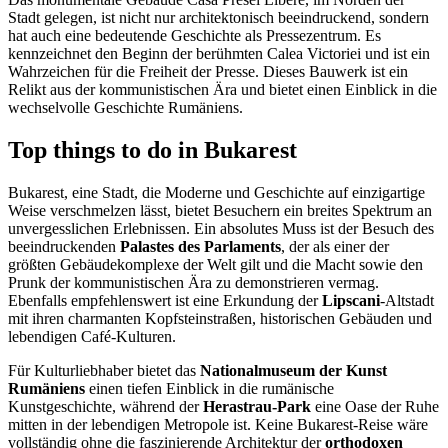
Stadt gelegen, ist nicht nur architektonisch beeindruckend, sondern
hat auch eine bedeutende Geschichte als Pressezentrum. Es
kennzeichnet den Beginn der berühmten Calea Victoriei und ist ein
Wahrzeichen für die Freiheit der Presse. Dieses Bauwerk ist ein
Relikt aus der kommunistischen Ära und bietet einen Einblick in die
wechselvolle Geschichte Rumäniens.
Top things to do in Bukarest
Bukarest, eine Stadt, die Moderne und Geschichte auf einzigartige
Weise verschmelzen lässt, bietet Besuchern ein breites Spektrum an
unvergesslichen Erlebnissen. Ein absolutes Muss ist der Besuch des
beeindruckenden
Palastes des Parlaments
, der als einer der
größten Gebäudekomplexe der Welt gilt und die Macht sowie den
Prunk der kommunistischen Ära zu demonstrieren vermag.
Ebenfalls empfehlenswert ist eine Erkundung der
Lipscani
-Altstadt
mit ihren charmanten Kopfsteinstraßen, historischen Gebäuden und
lebendigen Café-Kulturen.
Für Kulturliebhaber bietet das
Nationalmuseum der Kunst
Rumäniens
einen tiefen Einblick in die rumänische
Kunstgeschichte, während der
Herastrau-Park
eine Oase der Ruhe
mitten in der lebendigen Metropole ist. Keine Bukarest-Reise wäre
vollständig ohne die faszinierende Architektur der
orthodoxen