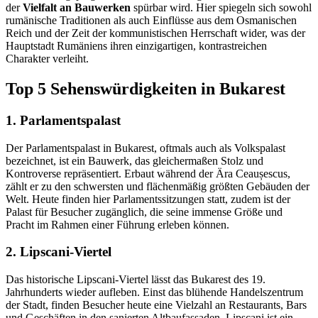
der
Vielfalt an Bauwerken
spürbar wird. Hier spiegeln sich sowohl
rumänische Traditionen als auch Einflüsse aus dem Osmanischen
Reich und der Zeit der kommunistischen Herrschaft wider, was der
Hauptstadt Rumäniens ihren einzigartigen, kontrastreichen
Charakter verleiht.
Top 5 Sehenswürdigkeiten in Bukarest
1. Parlamentspalast
Der Parlamentspalast in Bukarest, oftmals auch als Volkspalast
bezeichnet, ist ein Bauwerk, das gleichermaßen Stolz und
Kontroverse repräsentiert. Erbaut während der Ära Ceaușescus,
zählt er zu den schwersten und flächenmäßig größten Gebäuden der
Welt. Heute finden hier Parlamentssitzungen statt, zudem ist der
Palast für Besucher zugänglich, die seine immense Größe und
Pracht im Rahmen einer Führung erleben können.
2. Lipscani-Viertel
Das historische Lipscani-Viertel lässt das Bukarest des 19.
Jahrhunderts wieder aufleben. Einst das blühende Handelszentrum
der Stadt, finden Besucher heute eine Vielzahl an Restaurants, Bars
und Geschäften in den sanierten Altbaufassaden. Lipscani ist ein