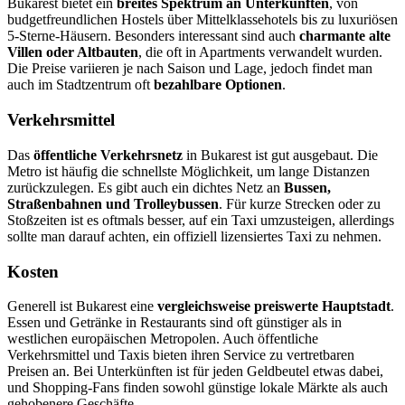
Bukarest bietet ein
breites Spektrum an Unterkünften
, von
budgetfreundlichen Hostels über Mittelklassehotels bis zu luxuriösen
5-Sterne-Häusern. Besonders interessant sind auch
charmante alte
Villen oder Altbauten
, die oft in Apartments verwandelt wurden.
Die Preise variieren je nach Saison und Lage, jedoch findet man
auch im Stadtzentrum oft
bezahlbare Optionen
.
Verkehrsmittel
Das
öffentliche Verkehrsnetz
in Bukarest ist gut ausgebaut. Die
Metro ist häufig die schnellste Möglichkeit, um lange Distanzen
zurückzulegen. Es gibt auch ein dichtes Netz an
Bussen,
Straßenbahnen und Trolleybussen
. Für kurze Strecken oder zu
Stoßzeiten ist es oftmals besser, auf ein Taxi umzusteigen, allerdings
sollte man darauf achten, ein offiziell lizensiertes Taxi zu nehmen.
Kosten
Generell ist Bukarest eine
vergleichsweise preiswerte Hauptstadt
.
Essen und Getränke in Restaurants sind oft günstiger als in
westlichen europäischen Metropolen. Auch öffentliche
Verkehrsmittel und Taxis bieten ihren Service zu vertretbaren
Preisen an. Bei Unterkünften ist für jeden Geldbeutel etwas dabei,
und Shopping-Fans finden sowohl günstige lokale Märkte als auch
gehobenere Geschäfte.