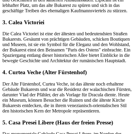
lebhafter Platz, um das alte Bukarest zu spüren und sich in das
geschäftige Treiben des ehemaligen Kaufmannsviertels zu stürzen.
3. Calea Victoriei
Die Calea Victoriei ist eine der ältesten und bedeutendsten Straßen
Bukarests. Gesäumt von prächtigen Gebäuden, schicken Boutiquen
und Museen, ist sie ein Symbol für die Eleganz und den Wohlstand,
der Bukarest einst den Beinamen "Paris des Ostens" einbrachte. Ein
Spaziergang entlang dieser historischen Allee bietet Einblicke in die
bewegte Geschichte und Architektur der rumänischen Hauptstadt.
4. Curtea Veche (Alter Fürstenhof)
Der Alte Fürstenhof, Curtea Veche, ist das älteste noch erhaltene
Gebäude Bukarests und war die Residenz der walachischen Fürsten,
darunter Vlad der Pfähler, der als Vorlage für Dracula diente. Heute
ein Museum, können Besucher die Ruinen und die älteste Kirche
Bukarests entdecken, die in ihrem venezianisch-orientalischen Stil
den historischen Kern der Metropole repräsentieren.
5. Casa Presei Libere (Haus der freien Presse)
Das monumentale Gebäude Casa Presei Libere, im Norden der