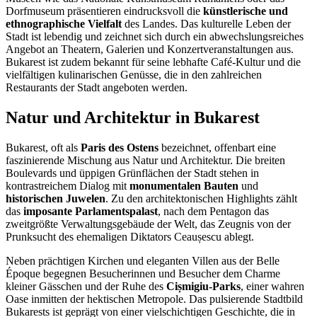
Dorfmuseum präsentieren eindrucksvoll die
künstlerische und
ethnographische Vielfalt
des Landes. Das kulturelle Leben der
Stadt ist lebendig und zeichnet sich durch ein abwechslungsreiches
Angebot an Theatern, Galerien und Konzertveranstaltungen aus.
Bukarest ist zudem bekannt für seine lebhafte Café-Kultur und die
vielfältigen kulinarischen Genüsse, die in den zahlreichen
Restaurants der Stadt angeboten werden.
Natur und Architektur in Bukarest
Bukarest, oft als
Paris des Ostens
bezeichnet, offenbart eine
faszinierende Mischung aus Natur und Architektur. Die breiten
Boulevards und üppigen Grünflächen der Stadt stehen in
kontrastreichem Dialog mit
monumentalen Bauten
und
historischen Juwelen
. Zu den architektonischen Highlights zählt
das
imposante Parlamentspalast
, nach dem Pentagon das
zweitgrößte Verwaltungsgebäude der Welt, das Zeugnis von der
Prunksucht des ehemaligen Diktators Ceaușescu ablegt.
Neben prächtigen Kirchen und eleganten Villen aus der Belle
Époque begegnen Besucherinnen und Besucher dem Charme
kleiner Gässchen und der Ruhe des
Cișmigiu-Parks
, einer wahren
Oase inmitten der hektischen Metropole. Das pulsierende Stadtbild
Bukarests ist geprägt von einer vielschichtigen Geschichte, die in