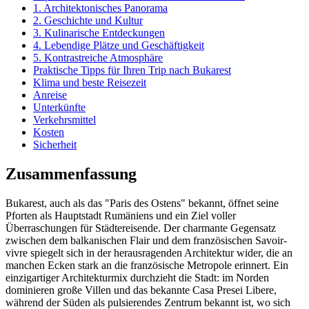
1. Architektonisches Panorama
2. Geschichte und Kultur
3. Kulinarische Entdeckungen
4. Lebendige Plätze und Geschäftigkeit
5. Kontrastreiche Atmosphäre
Praktische Tipps für Ihren Trip nach Bukarest
Klima und beste Reisezeit
Anreise
Unterkünfte
Verkehrsmittel
Kosten
Sicherheit
Zusammenfassung
Bukarest, auch als das "Paris des Ostens" bekannt, öffnet seine
Pforten als Hauptstadt Rumäniens und ein Ziel voller
Überraschungen für Städtereisende. Der charmante Gegensatz
zwischen dem balkanischen Flair und dem französischen Savoir-
vivre spiegelt sich in der herausragenden Architektur wider, die an
manchen Ecken stark an die französische Metropole erinnert. Ein
einzigartiger Architekturmix durchzieht die Stadt: im Norden
dominieren große Villen und das bekannte Casa Presei Libere,
während der Süden als pulsierendes Zentrum bekannt ist, wo sich