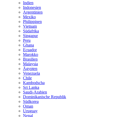
Indien
Indonesien
Argentinien
Mexiko
Philippinen
Vietnam
Südafrika
Singapur
Peru
Ghana
Ecuador
Marokko
Brasilien
Malaysia
Ägypten
Venezuela
Chile
Kambodscha
Sri Lanka
Saudi-Arabien
Dominikanische Republik
Südkorea
Oman
Uruguay
Nepal