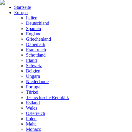
Startseite
Europa
Italien
Deutschland
Spanien
England
Griechenland
Dänemark
Frankreich
Schottland
Irland
Schweiz
Belgien
Ungarn
Niederlande
Portugal
Türkei
Tschechische Republik
Estland
Wales
Österreich
Polen
Malta
Monaco