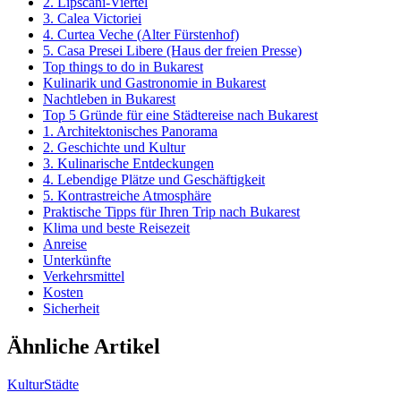
2. Lipscani-Viertel
3. Calea Victoriei
4. Curtea Veche (Alter Fürstenhof)
5. Casa Presei Libere (Haus der freien Presse)
Top things to do in Bukarest
Kulinarik und Gastronomie in Bukarest
Nachtleben in Bukarest
Top 5 Gründe für eine Städtereise nach Bukarest
1. Architektonisches Panorama
2. Geschichte und Kultur
3. Kulinarische Entdeckungen
4. Lebendige Plätze und Geschäftigkeit
5. Kontrastreiche Atmosphäre
Praktische Tipps für Ihren Trip nach Bukarest
Klima und beste Reisezeit
Anreise
Unterkünfte
Verkehrsmittel
Kosten
Sicherheit
Ähnliche Artikel
Kultur
Städte