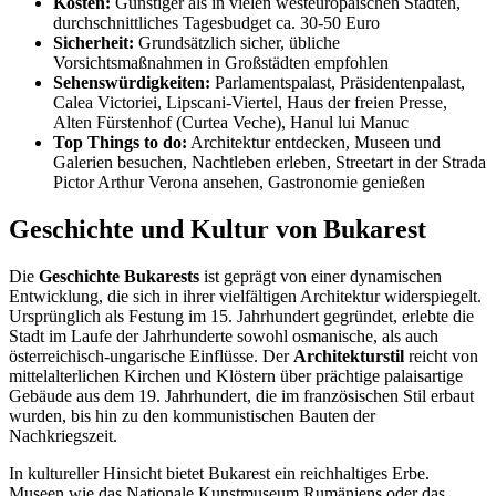
Kosten:
Günstiger als in vielen westeuropäischen Städten,
durchschnittliches Tagesbudget ca. 30-50 Euro
Sicherheit:
Grundsätzlich sicher, übliche
Vorsichtsmaßnahmen in Großstädten empfohlen
Sehenswürdigkeiten:
Parlamentspalast, Präsidentenpalast,
Calea Victoriei, Lipscani-Viertel, Haus der freien Presse,
Alten Fürstenhof (Curtea Veche), Hanul lui Manuc
Top Things to do:
Architektur entdecken, Museen und
Galerien besuchen, Nachtleben erleben, Streetart in der Strada
Pictor Arthur Verona ansehen, Gastronomie genießen
Geschichte und Kultur von Bukarest
Die
Geschichte Bukarests
ist geprägt von einer dynamischen
Entwicklung, die sich in ihrer vielfältigen Architektur widerspiegelt.
Ursprünglich als Festung im 15. Jahrhundert gegründet, erlebte die
Stadt im Laufe der Jahrhunderte sowohl osmanische, als auch
österreichisch-ungarische Einflüsse. Der
Architekturstil
reicht von
mittelalterlichen Kirchen und Klöstern über prächtige palaisartige
Gebäude aus dem 19. Jahrhundert, die im französischen Stil erbaut
wurden, bis hin zu den kommunistischen Bauten der
Nachkriegszeit.
In kultureller Hinsicht bietet Bukarest ein reichhaltiges Erbe.
Museen wie das Nationale Kunstmuseum Rumäniens oder das