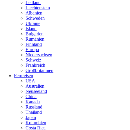
Lettland
Liechtenstein
Albanien
Schweden
Ukraine
Island
Bulgarien
Rumänien
Finnland
Europa
Niedersachsen
Schweiz
Frankreich
Großbritannien
Fernreisen
USA
Australien
Neuseeland
China
Kanada
Russland
Thailand
Japan
Kolumbien
Costa Rica