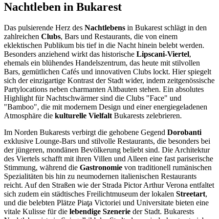
Nachtleben in Bukarest
Das pulsierende Herz des
Nachtlebens
in Bukarest schlägt in den
zahlreichen
Clubs
, Bars und Restaurants, die von einem
eklektischen Publikum bis tief in die Nacht hinein belebt werden.
Besonders anziehend wirkt das historische
Lipscani-Viertel
,
ehemals ein blühendes Handelszentrum, das heute mit stilvollen
Bars, gemütlichen Cafés und innovativen Clubs lockt. Hier spiegelt
sich der einzigartige Kontrast der Stadt wider, indem zeitgenössische
Partylocations neben charmanten Altbauten stehen. Ein absolutes
Highlight für Nachtschwärmer sind die Clubs "Face" und
"Bamboo", die mit modernem Design und einer energiegeladenen
Atmosphäre die
kulturelle Vielfalt
Bukarests zelebrieren.
Im Norden Bukarests verbirgt die gehobene Gegend
Dorobanti
exklusive Lounge-Bars und stilvolle Restaurants, die besonders bei
der jüngeren, mondänen Bevölkerung beliebt sind. Die Architektur
des Viertels schafft mit ihren Villen und Alleen eine fast pariserische
Stimmung, während die
Gastronomie
von traditionell rumänischen
Spezialitäten bis hin zu neumodernen italienischen Restaurants
reicht. Auf den Straßen wie der Strada Pictor Arthur Verona entfaltet
sich zudem ein städtisches Freilichtmuseum der lokalen
Streetart
,
und die belebten Plätze Piaţa Victoriei und Universitate bieten eine
vitale Kulisse für die
lebendige Szenerie
der Stadt. Bukarests