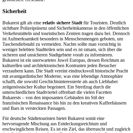
Sicherheit
Bukarest gilt als eine
relativ sichere Stadt
für Touristen. Deutlich
sichtbare Polizeipräsenz und Sicherheitskameras in den öffentlichen
Verkehrsmitteln und touristischen Zentren tragen dazu bei. Dennoch
ist Aufmerksamkeit besonders in Menschenmengen geboten, um
Taschendiebstahl zu vermeiden. Nachts sollte man vorsichtig in
weniger belebten Stadtteilen sein und es ist ratsam, sich über die
sicheren und unsicheren Stadtgebiete vorab zu informieren.
Bukarest ist ein unerwartetes Juwel Europas, dessen Reichtum an
kulturellen und architektonischen Kontrasten jeden Besucher
verzaubern kann. Die Stadt vereint eindrucksvoll historische Pracht
mit avantgardistischer Moderne, was eine lebendige Atmosphäre
schafft, die sowohl Geschichtsinteressierte als auch Liebhaber
zeitgenössischer Kultur begeistert. Ein Streifzug durch die
unterschiedlichen Stadtviertel offenbart die vielen Facetten
Bukarests – von den imposanten Gebäuden im Stil der
französischen Renaissance bis hin zu den kreativen Kaffeehäusern
und Bars in versteckten Passagen.
Für deutsche Städtetouristen bietet Bukarest somit eine
hervorragende Mischung aus Entdeckungsreichtum und
erschwinglichem Reisen. Es ist ein Ziel, das überrascht und zugleich