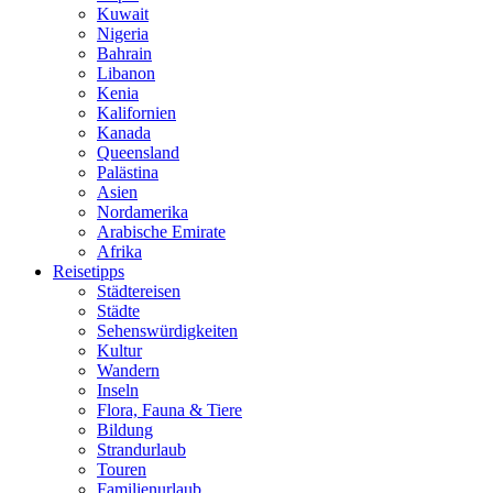
Kuwait
Nigeria
Bahrain
Libanon
Kenia
Kalifornien
Kanada
Queensland
Palästina
Asien
Nordamerika
Arabische Emirate
Afrika
Reisetipps
Städtereisen
Städte
Sehenswürdigkeiten
Kultur
Wandern
Inseln
Flora, Fauna & Tiere
Bildung
Strandurlaub
Touren
Familienurlaub