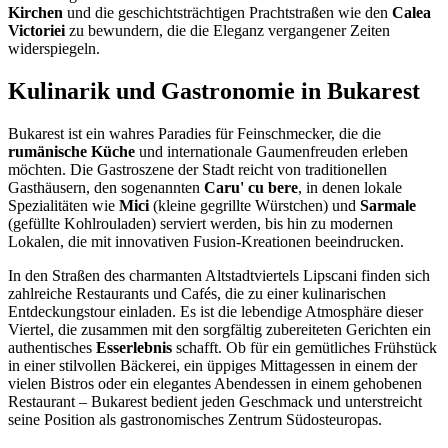
Kirchen
und die geschichtsträchtigen Prachtstraßen wie den
Calea
Victoriei
zu bewundern, die die Eleganz vergangener Zeiten
widerspiegeln.
Kulinarik und Gastronomie in Bukarest
Bukarest ist ein wahres Paradies für Feinschmecker, die die
rumänische Küche
und internationale Gaumenfreuden erleben
möchten. Die Gastroszene der Stadt reicht von traditionellen
Gasthäusern, den sogenannten
Caru' cu bere
, in denen lokale
Spezialitäten wie
Mici
(kleine gegrillte Würstchen) und
Sarmale
(gefüllte Kohlrouladen) serviert werden, bis hin zu modernen
Lokalen, die mit innovativen Fusion-Kreationen beeindrucken.
In den Straßen des charmanten Altstadtviertels Lipscani finden sich
zahlreiche Restaurants und Cafés, die zu einer kulinarischen
Entdeckungstour einladen. Es ist die lebendige Atmosphäre dieser
Viertel, die zusammen mit den sorgfältig zubereiteten Gerichten ein
authentisches
Esserlebnis
schafft. Ob für ein gemütliches Frühstück
in einer stilvollen Bäckerei, ein üppiges Mittagessen in einem der
vielen Bistros oder ein elegantes Abendessen in einem gehobenen
Restaurant – Bukarest bedient jeden Geschmack und unterstreicht
seine Position als gastronomisches Zentrum Südosteuropas.