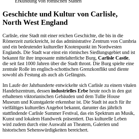
Erkundung von römischen Stätten
Geschichte und Kultur von Carlisle,
North West England
Carlisle, eine Stadt mit einer reichen Geschichte, die bis in die
Römerzeit zurückreicht, ist das administrative Zentrum von Cumbria
und ein bedeutender kultureller Knotenpunkt im Nordwesten
Englands. Die Stadt war einst ein römisches Siedlungsgebiet und ist
bekannt für ihre imposante mittelalterliche Burg,
Carlisle Castle
,
die seit fast 1000 Jahren über die Stadt thront. Die Burg spielte eine
zentrale Rolle im englisch-schottischen Grenzkonflikt und diente
sowohl als Festung als auch als Gefängnis.
Im Laufe der Jahrhunderte entwickelte sich Carlisle zu einem vitalen
Handelszentrum, dessen
industrielles Erbe
heute noch in den gut
erhaltenen viktorianischen Gebäuden und dem Tullie House
Museum und Kunstgalerie erkennbar ist. Die Stadt ist auch für ihr
vielfältiges kulturelles Angebot bekannt, darunter das jährlich
stattfindende Carlisle Summer Festival, das ein Spektrum an Musik,
Kunst und lokalem Handwerk präsentiert. Das kulturelle Leben
wird zudem durch eine Auswahl an Theatern, Galerien und
historischen Sehenswürdigkeiten bereichert.