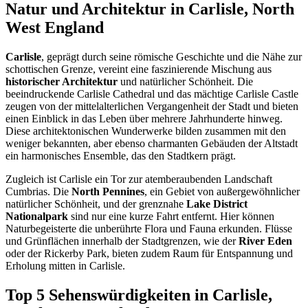
Natur und Architektur in Carlisle, North
West England
Carlisle
, geprägt durch seine römische Geschichte und die Nähe zur
schottischen Grenze, vereint eine faszinierende Mischung aus
historischer Architektur
und natürlicher Schönheit. Die
beeindruckende Carlisle Cathedral und das mächtige Carlisle Castle
zeugen von der mittelalterlichen Vergangenheit der Stadt und bieten
einen Einblick in das Leben über mehrere Jahrhunderte hinweg.
Diese architektonischen Wunderwerke bilden zusammen mit den
weniger bekannten, aber ebenso charmanten Gebäuden der Altstadt
ein harmonisches Ensemble, das den Stadtkern prägt.
Zugleich ist Carlisle ein Tor zur atemberaubenden Landschaft
Cumbrias. Die
North Pennines
, ein Gebiet von außergewöhnlicher
natürlicher Schönheit, und der grenznahe
Lake District
Nationalpark
sind nur eine kurze Fahrt entfernt. Hier können
Naturbegeisterte die unberührte Flora und Fauna erkunden. Flüsse
und Grünflächen innerhalb der Stadtgrenzen, wie der
River Eden
oder der Rickerby Park, bieten zudem Raum für Entspannung und
Erholung mitten in Carlisle.
Top 5 Sehenswürdigkeiten in Carlisle,