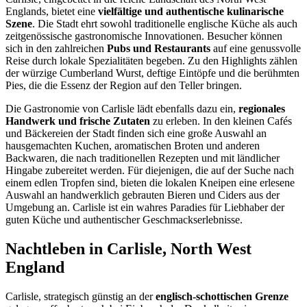
Englands, bietet eine
vielfältige und authentische kulinarische
Szene
. Die Stadt ehrt sowohl traditionelle englische Küche als auch
zeitgenössische gastronomische Innovationen. Besucher können
sich in den zahlreichen
Pubs und Restaurants
auf eine genussvolle
Reise durch lokale Spezialitäten begeben. Zu den Highlights zählen
der würzige Cumberland Wurst, deftige Eintöpfe und die berühmten
Pies, die die Essenz der Region auf den Teller bringen.
Die Gastronomie von Carlisle lädt ebenfalls dazu ein,
regionales
Handwerk und frische Zutaten
zu erleben. In den kleinen Cafés
und Bäckereien der Stadt finden sich eine große Auswahl an
hausgemachten Kuchen, aromatischen Broten und anderen
Backwaren, die nach traditionellen Rezepten und mit ländlicher
Hingabe zubereitet werden. Für diejenigen, die auf der Suche nach
einem edlen Tropfen sind, bieten die lokalen Kneipen eine erlesene
Auswahl an handwerklich gebrauten Bieren und Ciders aus der
Umgebung an. Carlisle ist ein wahres Paradies für Liebhaber der
guten Küche und authentischer Geschmackserlebnisse.
Nachtleben in Carlisle, North West
England
Carlisle, strategisch günstig an der
englisch-schottischen Grenze