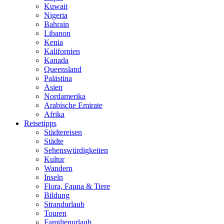
Kuwait
Nigeria
Bahrain
Libanon
Kenia
Kalifornien
Kanada
Queensland
Palästina
Asien
Nordamerika
Arabische Emirate
Afrika
Reisetipps
Städtereisen
Städte
Sehenswürdigkeiten
Kultur
Wandern
Inseln
Flora, Fauna & Tiere
Bildung
Strandurlaub
Touren
Familienurlaub