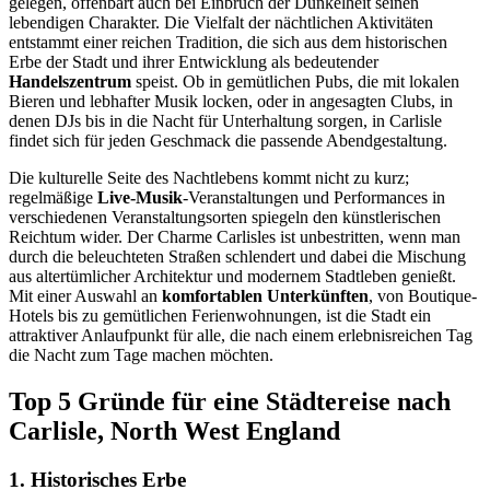
gelegen, offenbart auch bei Einbruch der Dunkelheit seinen
lebendigen Charakter. Die Vielfalt der nächtlichen Aktivitäten
entstammt einer reichen Tradition, die sich aus dem historischen
Erbe der Stadt und ihrer Entwicklung als bedeutender
Handelszentrum
speist. Ob in gemütlichen Pubs, die mit lokalen
Bieren und lebhafter Musik locken, oder in angesagten Clubs, in
denen DJs bis in die Nacht für Unterhaltung sorgen, in Carlisle
findet sich für jeden Geschmack die passende Abendgestaltung.
Die kulturelle Seite des Nachtlebens kommt nicht zu kurz;
regelmäßige
Live-Musik
-Veranstaltungen und Performances in
verschiedenen Veranstaltungsorten spiegeln den künstlerischen
Reichtum wider. Der Charme Carlisles ist unbestritten, wenn man
durch die beleuchteten Straßen schlendert und dabei die Mischung
aus altertümlicher Architektur und modernem Stadtleben genießt.
Mit einer Auswahl an
komfortablen Unterkünften
, von Boutique-
Hotels bis zu gemütlichen Ferienwohnungen, ist die Stadt ein
attraktiver Anlaufpunkt für alle, die nach einem erlebnisreichen Tag
die Nacht zum Tage machen möchten.
Top 5 Gründe für eine Städtereise nach
Carlisle, North West England
1. Historisches Erbe