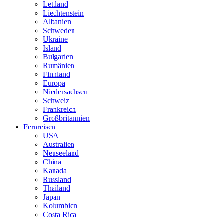
Lettland
Liechtenstein
Albanien
Schweden
Ukraine
Island
Bulgarien
Rumänien
Finnland
Europa
Niedersachsen
Schweiz
Frankreich
Großbritannien
Fernreisen
USA
Australien
Neuseeland
China
Kanada
Russland
Thailand
Japan
Kolumbien
Costa Rica