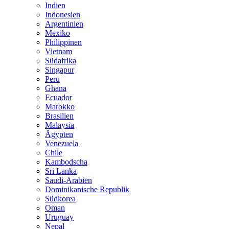
Indien
Indonesien
Argentinien
Mexiko
Philippinen
Vietnam
Südafrika
Singapur
Peru
Ghana
Ecuador
Marokko
Brasilien
Malaysia
Ägypten
Venezuela
Chile
Kambodscha
Sri Lanka
Saudi-Arabien
Dominikanische Republik
Südkorea
Oman
Uruguay
Nepal