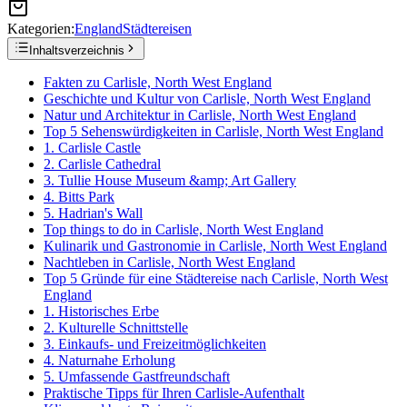
Kategorien:
England
Städtereisen
Inhaltsverzeichnis
Fakten zu Carlisle, North West England
Geschichte und Kultur von Carlisle, North West England
Natur und Architektur in Carlisle, North West England
Top 5 Sehenswürdigkeiten in Carlisle, North West England
1. Carlisle Castle
2. Carlisle Cathedral
3. Tullie House Museum &amp; Art Gallery
4. Bitts Park
5. Hadrian's Wall
Top things to do in Carlisle, North West England
Kulinarik und Gastronomie in Carlisle, North West England
Nachtleben in Carlisle, North West England
Top 5 Gründe für eine Städtereise nach Carlisle, North West
England
1. Historisches Erbe
2. Kulturelle Schnittstelle
3. Einkaufs- und Freizeitmöglichkeiten
4. Naturnahe Erholung
5. Umfassende Gastfreundschaft
Praktische Tipps für Ihren Carlisle-Aufenthalt