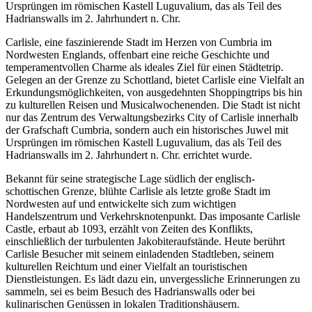
Ursprüngen im römischen Kastell Luguvalium, das als Teil des
Hadrianswalls im 2. Jahrhundert n. Chr.
Carlisle, eine faszinierende Stadt im Herzen von Cumbria im
Nordwesten Englands, offenbart eine reiche Geschichte und
temperamentvollen Charme als ideales Ziel für einen Städtetrip.
Gelegen an der Grenze zu Schottland, bietet Carlisle eine Vielfalt an
Erkundungsmöglichkeiten, von ausgedehnten Shoppingtrips bis hin
zu kulturellen Reisen und Musicalwochenenden. Die Stadt ist nicht
nur das Zentrum des Verwaltungsbezirks City of Carlisle innerhalb
der Grafschaft Cumbria, sondern auch ein historisches Juwel mit
Ursprüngen im römischen Kastell Luguvalium, das als Teil des
Hadrianswalls im 2. Jahrhundert n. Chr. errichtet wurde.
Bekannt für seine strategische Lage südlich der englisch-
schottischen Grenze, blühte Carlisle als letzte große Stadt im
Nordwesten auf und entwickelte sich zum wichtigen
Handelszentrum und Verkehrsknotenpunkt. Das imposante Carlisle
Castle, erbaut ab 1093, erzählt von Zeiten des Konflikts,
einschließlich der turbulenten Jakobiteraufstände. Heute berührt
Carlisle Besucher mit seinem einladenden Stadtleben, seinem
kulturellen Reichtum und einer Vielfalt an touristischen
Dienstleistungen. Es lädt dazu ein, unvergessliche Erinnerungen zu
sammeln, sei es beim Besuch des Hadrianswalls oder bei
kulinarischen Genüssen in lokalen Traditionshäusern.