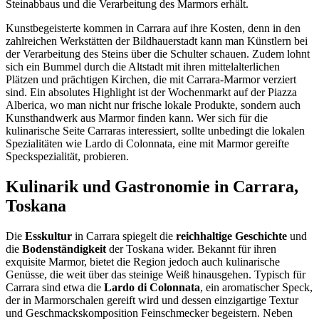
Steinabbaus und die Verarbeitung des Marmors erhält.
Kunstbegeisterte kommen in Carrara auf ihre Kosten, denn in den
zahlreichen Werkstätten der Bildhauerstadt kann man Künstlern bei
der Verarbeitung des Steins über die Schulter schauen. Zudem lohnt
sich ein Bummel durch die Altstadt mit ihren mittelalterlichen
Plätzen und prächtigen Kirchen, die mit Carrara-Marmor verziert
sind. Ein absolutes Highlight ist der Wochenmarkt auf der Piazza
Alberica, wo man nicht nur frische lokale Produkte, sondern auch
Kunsthandwerk aus Marmor finden kann. Wer sich für die
kulinarische Seite Carraras interessiert, sollte unbedingt die lokalen
Spezialitäten wie Lardo di Colonnata, eine mit Marmor gereifte
Speckspezialität, probieren.
Kulinarik und Gastronomie in Carrara,
Toskana
Die
Esskultur
in Carrara spiegelt die
reichhaltige Geschichte
und
die
Bodenständigkeit
der Toskana wider. Bekannt für ihren
exquisite Marmor, bietet die Region jedoch auch kulinarische
Genüsse, die weit über das steinige Weiß hinausgehen. Typisch für
Carrara sind etwa die
Lardo di Colonnata
, ein aromatischer Speck,
der in Marmorschalen gereift wird und dessen einzigartige Textur
und Geschmackskomposition Feinschmecker begeistern. Neben