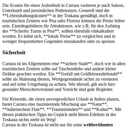
Die Kosten für einen Aufenthalt in Carrara variieren je nach Saison,
Unterkunft und persönlichen Präferenzen. Generell sind die
**Lebenshaltungskosten** in der Toskana gemäßigt, doch in
touristischen Zentren wie Pisa oder Florenz können die Preise höher
sein. Eintrittsgebühren für Attraktionen, wie z.B. für den Aufstieg
des **Schiefer Turms in Pisa**, sollten ebenfalls einkalkuliert
werden. Es lohnt sich, **lokale Preise** zu vergleichen und in
weniger frequentierten Gegenden einzukaufen oder zu speisen.
Sicherheit
Carrara ist im Allgemeinen eine **sichere Stadt**, doch wie in allen
touristischen Zentren sollte auf Taschendiebe und andere kleine
Delikte geachtet werden. Ein **Vorfall mit Geldbörsendiebstahl**
sollte als Mahnung dienen, Wertgegenstände sicher zu verstauen
und auf seine Umgebung zu achten. Wie überall, gilt auch hier:
gesunder Menschenverstand und Vorsicht sind gute Begleiter.
Für Reisende, die einen unvergesslichen Urlaub in Italien planen,
bietet Carrara eine faszinierende Mischung aus **Natur**,
**italienischem Flair**, **Traumstränden** und **Kultur**. Mit
diesen praktischen Tipps im Gepäck steht Ihrem Erlebnis in der
Toskana nichts mehr im Weg!
Carrara in der Toskana ist nicht nur für seine
weltberühmten