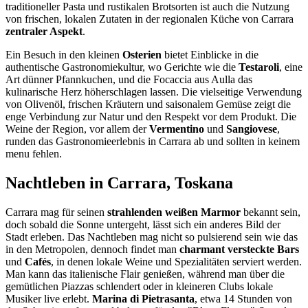
traditioneller Pasta und rustikalen Brotsorten ist auch die Nutzung
von frischen, lokalen Zutaten in der regionalen Küche von Carrara
zentraler Aspekt
.
Ein Besuch in den kleinen
Osterien
bietet Einblicke in die
authentische Gastronomiekultur, wo Gerichte wie die
Testaroli
, eine
Art dünner Pfannkuchen, und die Focaccia aus Aulla das
kulinarische Herz höherschlagen lassen. Die vielseitige Verwendung
von Olivenöl, frischen Kräutern und saisonalem Gemüse zeigt die
enge Verbindung zur Natur und den Respekt vor dem Produkt. Die
Weine der Region, vor allem der
Vermentino
und
Sangiovese
,
runden das Gastronomieerlebnis in Carrara ab und sollten in keinem
menu fehlen.
Nachtleben in Carrara, Toskana
Carrara mag für seinen
strahlenden weißen Marmor
bekannt sein,
doch sobald die Sonne untergeht, lässt sich ein anderes Bild der
Stadt erleben. Das Nachtleben mag nicht so pulsierend sein wie das
in den Metropolen, dennoch findet man
charmant versteckte Bars
und
Cafés
, in denen lokale Weine und Spezialitäten serviert werden.
Man kann das italienische Flair genießen, während man über die
gemütlichen Piazzas schlendert oder in kleineren Clubs lokale
Musiker live erlebt.
Marina di Pietrasanta
, etwa 14 Stunden von