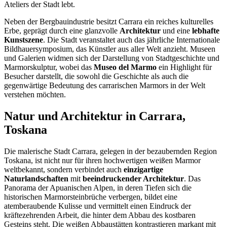
Ateliers der Stadt lebt.
Neben der Bergbauindustrie besitzt Carrara ein reiches kulturelles
Erbe, geprägt durch eine glanzvolle
Architektur
und eine
lebhafte
Kunstszene
. Die Stadt veranstaltet auch das jährliche Internationale
Bildhauersymposium, das Künstler aus aller Welt anzieht. Museen
und Galerien widmen sich der Darstellung von Stadtgeschichte und
Marmorskulptur, wobei das
Museo del Marmo
ein Highlight für
Besucher darstellt, die sowohl die Geschichte als auch die
gegenwärtige Bedeutung des carrarischen Marmors in der Welt
verstehen möchten.
Natur und Architektur in Carrara,
Toskana
Die malerische Stadt Carrara, gelegen in der bezaubernden Region
Toskana, ist nicht nur für ihren hochwertigen weißen Marmor
weltbekannt, sondern verbindet auch
einzigartige
Naturlandschaften
mit
beeindruckender Architektur
. Das
Panorama der Apuanischen Alpen, in deren Tiefen sich die
historischen Marmorsteinbrüche verbergen, bildet eine
atemberaubende Kulisse und vermittelt einen Eindruck der
kräftezehrenden Arbeit, die hinter dem Abbau des kostbaren
Gesteins steht. Die weißen Abbaustätten kontrastieren markant mit