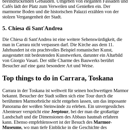
beeindruckenden Gebäuden. Umgeben von eleganten Fassaden und
Cafés lädt der Platz zum Verweilen und Genießen ein. Der
marmorne Boden und die historischen Palazzi erzählen von der
stolzen Vergangenheit der Stadt.
5. Chiesa di Sant'Andrea
Die Chiesa di Sant'Andrea ist eine weitere Sehenswürdigkeit, die
man in Carrara nicht verpassen darf. Die Kirche aus dem 11.
Jahrhundert ist ein prachtvolles Beispiel romanischer Kunst,
ausgestattet mit bedeutenden Kunstwerken, darunter ein Altarbild
von Giorgio Vasari. Der stille Charme des Bauwerks berührt
Besucher auf eine ganz besondere Art und Weise.
Top things to do in Carrara, Toskana
Carrara in der Toskana ist weltweit für seinen hochwertigen Marmor
bekannt. Besucher der Stadt sollten sich eine Tour durch die
berühmten Marmorbrüche nicht entgehen lassen, um das imposante
Panorama der weißen Steinwände zu erleben. Ein unvergessliches
Abenteuer verspricht eine
Jeeptour
, bei der man die großartige
Landschaft und die Dimensionen des Abbaus hautnah erfahren
kann. Ebenso empfehlenswert ist der Besuch des
Marmor-
Museums
, wo man tiefe Einblicke in die Geschichte des