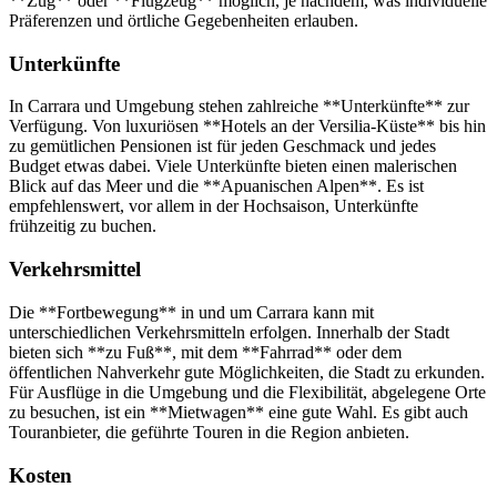
**Zug** oder **Flugzeug** möglich, je nachdem, was individuelle
Präferenzen und örtliche Gegebenheiten erlauben.
Unterkünfte
In Carrara und Umgebung stehen zahlreiche **Unterkünfte** zur
Verfügung. Von luxuriösen **Hotels an der Versilia-Küste** bis hin
zu gemütlichen Pensionen ist für jeden Geschmack und jedes
Budget etwas dabei. Viele Unterkünfte bieten einen malerischen
Blick auf das Meer und die **Apuanischen Alpen**. Es ist
empfehlenswert, vor allem in der Hochsaison, Unterkünfte
frühzeitig zu buchen.
Verkehrsmittel
Die **Fortbewegung** in und um Carrara kann mit
unterschiedlichen Verkehrsmitteln erfolgen. Innerhalb der Stadt
bieten sich **zu Fuß**, mit dem **Fahrrad** oder dem
öffentlichen Nahverkehr gute Möglichkeiten, die Stadt zu erkunden.
Für Ausflüge in die Umgebung und die Flexibilität, abgelegene Orte
zu besuchen, ist ein **Mietwagen** eine gute Wahl. Es gibt auch
Touranbieter, die geführte Touren in die Region anbieten.
Kosten