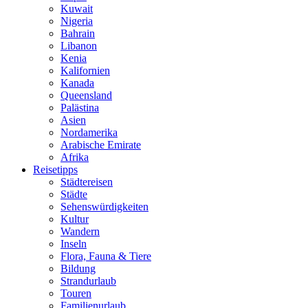
Kuwait
Nigeria
Bahrain
Libanon
Kenia
Kalifornien
Kanada
Queensland
Palästina
Asien
Nordamerika
Arabische Emirate
Afrika
Reisetipps
Städtereisen
Städte
Sehenswürdigkeiten
Kultur
Wandern
Inseln
Flora, Fauna & Tiere
Bildung
Strandurlaub
Touren
Familienurlaub