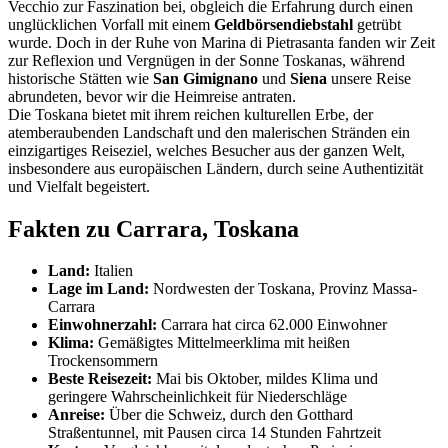
Vecchio zur Faszination bei, obgleich die Erfahrung durch einen
unglücklichen Vorfall mit einem
Geldbörsendiebstahl
getrübt
wurde. Doch in der Ruhe von Marina di Pietrasanta fanden wir Zeit
zur Reflexion und Vergnügen in der Sonne Toskanas, während
historische Stätten wie
San Gimignano
und
Siena
unsere Reise
abrundeten, bevor wir die Heimreise antraten.
Die Toskana bietet mit ihrem reichen kulturellen Erbe, der
atemberaubenden Landschaft und den malerischen Stränden ein
einzigartiges Reiseziel, welches Besucher aus der ganzen Welt,
insbesondere aus europäischen Ländern, durch seine Authentizität
und Vielfalt begeistert.
Fakten zu Carrara, Toskana
Land:
Italien
Lage im Land:
Nordwesten der Toskana, Provinz Massa-
Carrara
Einwohnerzahl:
Carrara hat circa 62.000 Einwohner
Klima:
Gemäßigtes Mittelmeerklima mit heißen
Trockensommern
Beste Reisezeit:
Mai bis Oktober, mildes Klima und
geringere Wahrscheinlichkeit für Niederschläge
Anreise:
Über die Schweiz, durch den Gotthard
Straßentunnel, mit Pausen circa 14 Stunden Fahrtzeit