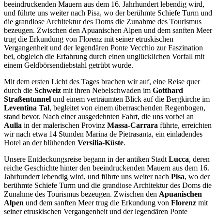
beeindruckenden Mauern aus dem 16. Jahrhundert lebendig wird,
und führte uns weiter nach Pisa, wo der berühmte Schiefe Turm und
die grandiose Architektur des Doms die Zunahme des Tourismus
bezeugen. Zwischen den Apuanischen Alpen und dem sanften Meer
trug die Erkundung von Florenz mit seiner etruskischen
Vergangenheit und der legendären Ponte Vecchio zur Faszination
bei, obgleich die Erfahrung durch einen unglücklichen Vorfall mit
einem Geldbörsendiebstahl getrübt wurde.
Mit dem ersten Licht des Tages brachen wir auf, eine Reise quer
durch die
Schweiz
mit ihren Nebelschwaden im
Gotthard
Straßentunnel
und einem verträumten Blick auf die Bergkirche im
Leventina Tal
, begleitet von einem überraschenden Regenbogen,
stand bevor. Nach einer ausgedehnten Fahrt, die uns vorbei an
Aulla
in der malerischen Provinz
Massa-Carrara
führte, erreichten
wir nach etwa 14 Stunden Marina de Pietrasanta, ein einladendes
Hotel an der blühenden
Versilia-Küste
.
Unsere Entdeckungsreise begann in der antiken Stadt
Lucca
, deren
reiche Geschichte hinter den beeindruckenden Mauern aus dem 16.
Jahrhundert lebendig wird, und führte uns weiter nach
Pisa
, wo der
berühmte Schiefe Turm und die grandiose Architektur des Doms die
Zunahme des Tourismus bezeugen. Zwischen den
Apuanischen
Alpen
und dem sanften Meer trug die Erkundung von
Florenz
mit
seiner etruskischen Vergangenheit und der legendären Ponte