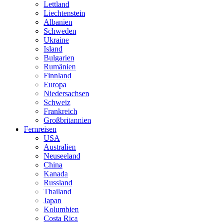
Lettland
Liechtenstein
Albanien
Schweden
Ukraine
Island
Bulgarien
Rumänien
Finnland
Europa
Niedersachsen
Schweiz
Frankreich
Großbritannien
Fernreisen
USA
Australien
Neuseeland
China
Kanada
Russland
Thailand
Japan
Kolumbien
Costa Rica