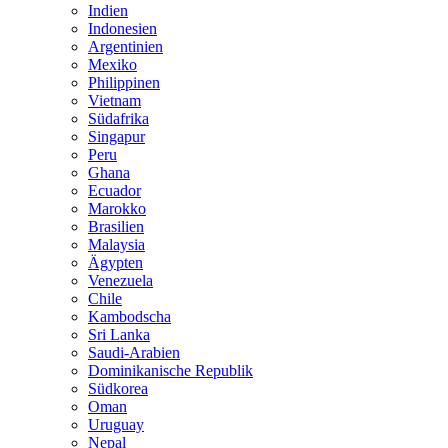
Indien
Indonesien
Argentinien
Mexiko
Philippinen
Vietnam
Südafrika
Singapur
Peru
Ghana
Ecuador
Marokko
Brasilien
Malaysia
Ägypten
Venezuela
Chile
Kambodscha
Sri Lanka
Saudi-Arabien
Dominikanische Republik
Südkorea
Oman
Uruguay
Nepal