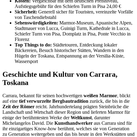
Kosten:
Vergleichbar mit dem deutschen Preisniveau,
Aufstiegsgebühr für den Schiefen Turm in Pisa 24,00 €
Sicherheit:
Generell sicher für Touristen, vereinzelte Vorfälle
von Taschendiebstahl
Sehenswürdigkeiten:
Marmor-Museum, Apuanische Alpen,
Stadtmauer von Lucca, Guinigi Turm, Kathedrale in Lucca,
Schiefer Turm von Pisa, Domplatz in Pisa, Ponte Vecchio in
Florenz
Top Things to do:
Städtetouren, Entdeckung lokaler
Bäckereien, Besuch historischer Stätten, Wandern in den
Hügeln der Toskana, Entspannung an der Versilia-Küste,
Wassersport
Geschichte und Kultur von Carrara,
Toskana
Carrara, bekannt für seinen hochwertigen
weißen Marmor
, blickt
auf eine
tief verwurzelte Bergbautradition
zurück, die bis in die
Zeit der Römer
reicht. Jahrhundertelang prägten Steinbrüche die
Landschaft und Wirtschaft dieser Region und lieferten Marmor für
einige der berühmtesten Werke der
Weltkunst
, darunter
Michelangelos David. Die
Kunsthandwerker
aus Carrara sind für
ihr einzigartiges Know-how berühmt, welches sie von Generation
zu Generation weitergeben und das bis heute in den Werkstätten und