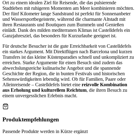
Ort zu einem idealen Ziel für Reisende, die das pulsierende
Stadtleben mit ruhigeren Momenten am Meer kombinieren möchten.
Der fünf Kilometer lange Sandstrand ist perfekt für Sonnenanbeter
und Wassersportbegeisterte, während die charmante Altstadt mit
ihren Restaurants und Boutiquen zum Bummeln und Genießen
einlädt. Dank des milden mediterranen Klimas ist Castelldefels ein
Ganzjahresziel, das besonders für Kurzurlaube geeignet ist.
Für deutsche Besucher ist die gute Erreichbarkeit von Castelldefels
ein starkes Argument. Mit Direktflügen nach Barcelona und kurzen
Transfers ist das kleine Küstenparadies schnell und unkompliziert zu
erreichen. Starke Argumente für einen Besuch sind zudem das
abwechslungsreiche kulinarische Angebot und die spannende
Geschichte der Region, die in bunten Festivals und historischen
Sehenswürdigkeiten lebendig wird. Ob für Familien, Paare oder
Alleinreisende – Castelldefels bietet eine
reizvolle Kombination
aus Erholung und kulturellem Reichtum
, die ihren Besuch zu
einem unvergesslichen Erlebnis macht.
Produktempfehlungen
Passende Produkte werden in Kürze ergänzt