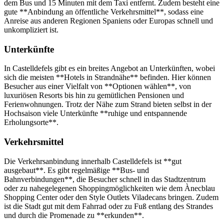
dem Bus und 15 Minuten mit dem Taxi entfernt. Zudem besteht eine
gute **Anbindung an öffentliche Verkehrsmittel**, sodass eine
Anreise aus anderen Regionen Spaniens oder Europas schnell und
unkompliziert ist.
Unterkünfte
In Castelldefels gibt es ein breites Angebot an Unterkünften, wobei
sich die meisten **Hotels in Strandnähe** befinden. Hier können
Besucher aus einer Vielfalt von **Optionen wählen**, von
luxuriösen Resorts bis hin zu gemütlichen Pensionen und
Ferienwohnungen. Trotz der Nähe zum Strand bieten selbst in der
Hochsaison viele Unterkünfte **ruhige und entspannende
Erholungsorte**.
Verkehrsmittel
Die Verkehrsanbindung innerhalb Castelldefels ist **gut
ausgebaut**. Es gibt regelmäßige **Bus- und
Bahnverbindungen**, die Besucher schnell in das Stadtzentrum
oder zu nahegelegenen Shoppingmöglichkeiten wie dem Ànecblau
Shopping Center oder den Style Outlets Viladecans bringen. Zudem
ist die Stadt gut mit dem Fahrrad oder zu Fuß entlang des Strandes
und durch die Promenade zu **erkunden**.