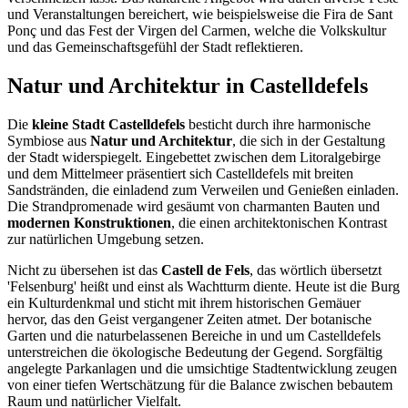
und Veranstaltungen bereichert, wie beispielsweise die Fira de Sant
Ponç und das Fest der Virgen del Carmen, welche die Volkskultur
und das Gemeinschaftsgefühl der Stadt reflektieren.
Natur und Architektur in Castelldefels
Die
kleine Stadt Castelldefels
besticht durch ihre harmonische
Symbiose aus
Natur und Architektur
, die sich in der Gestaltung
der Stadt widerspiegelt. Eingebettet zwischen dem Litoralgebirge
und dem Mittelmeer präsentiert sich Castelldefels mit breiten
Sandstränden, die einladend zum Verweilen und Genießen einladen.
Die Strandpromenade wird gesäumt von charmanten Bauten und
modernen Konstruktionen
, die einen architektonischen Kontrast
zur natürlichen Umgebung setzen.
Nicht zu übersehen ist das
Castell de Fels
, das wörtlich übersetzt
'Felsenburg' heißt und einst als Wachtturm diente. Heute ist die Burg
ein Kulturdenkmal und sticht mit ihrem historischen Gemäuer
hervor, das den Geist vergangener Zeiten atmet. Der botanische
Garten und die naturbelassenen Bereiche in und um Castelldefels
unterstreichen die ökologische Bedeutung der Gegend. Sorgfältig
angelegte Parkanlagen und die umsichtige Stadtentwicklung zeugen
von einer tiefen Wertschätzung für die Balance zwischen bebautem
Raum und natürlicher Vielfalt.