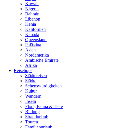
Kuwait
Nigeria
Bahrain
Libanon
Kenia
Kalifornien
Kanada
Queensland
Palästina
Asien
Nordamerika
Arabische Emirate
Afrika
Reisetipps
Städtereisen
Städte
Sehenswürdigkeiten
Kultur
Wandern
Inseln
Flora, Fauna & Tiere
Bildung
Strandurlaub
Touren
Familienurlaub