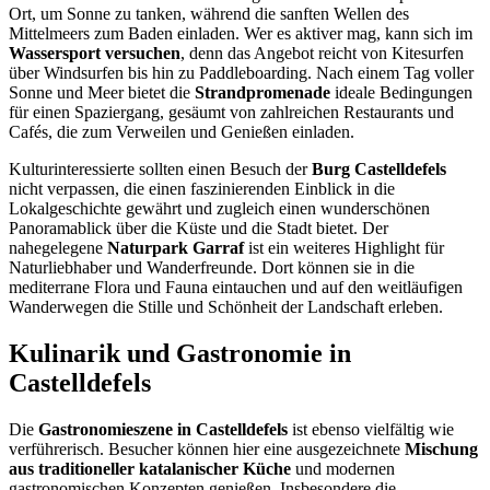
Ort, um Sonne zu tanken, während die sanften Wellen des
Mittelmeers zum Baden einladen. Wer es aktiver mag, kann sich im
Wassersport versuchen
, denn das Angebot reicht von Kitesurfen
über Windsurfen bis hin zu Paddleboarding. Nach einem Tag voller
Sonne und Meer bietet die
Strandpromenade
ideale Bedingungen
für einen Spaziergang, gesäumt von zahlreichen Restaurants und
Cafés, die zum Verweilen und Genießen einladen.
Kulturinteressierte sollten einen Besuch der
Burg Castelldefels
nicht verpassen, die einen faszinierenden Einblick in die
Lokalgeschichte gewährt und zugleich einen wunderschönen
Panoramablick über die Küste und die Stadt bietet. Der
nahegelegene
Naturpark Garraf
ist ein weiteres Highlight für
Naturliebhaber und Wanderfreunde. Dort können sie in die
mediterrane Flora und Fauna eintauchen und auf den weitläufigen
Wanderwegen die Stille und Schönheit der Landschaft erleben.
Kulinarik und Gastronomie in
Castelldefels
Die
Gastronomieszene in Castelldefels
ist ebenso vielfältig wie
verführerisch. Besucher können hier eine ausgezeichnete
Mischung
aus traditioneller katalanischer Küche
und modernen
gastronomischen Konzepten genießen. Insbesondere die