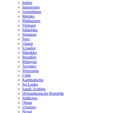
Indien
Indonesien
Argentinien
Mexiko
Philippinen
Vietnam
Südafrika
Singapur
Peru
Ghana
Ecuador
Marokko
Brasilien
Malaysia
Ägypten
Venezuela
Chile
Kambodscha
Sri Lanka
Saudi-Arabien
Dominikanische Republik
Südkorea
Oman
Uruguay
Nepal