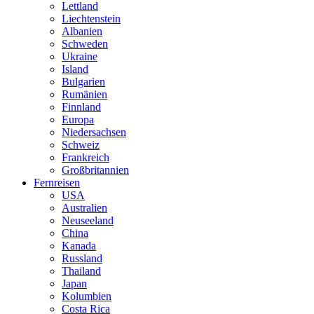
Lettland
Liechtenstein
Albanien
Schweden
Ukraine
Island
Bulgarien
Rumänien
Finnland
Europa
Niedersachsen
Schweiz
Frankreich
Großbritannien
Fernreisen
USA
Australien
Neuseeland
China
Kanada
Russland
Thailand
Japan
Kolumbien
Costa Rica