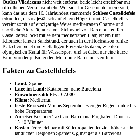
Outlets Viladecans
nicht weit entfernt, beide leicht erreichbar mit
öffentlichen Verkehrsmitteln. Wer sich für Geschichte interessiert,
kann das aus dem 16. Jahrhundert stammende
Schloss Castelldefels
erkunden, das majestätisch auf einem Hügel thront. Castelldefels
vereint somit auf einzigartige Weise mediterranen Charme und
sportliche Aktivität, nur einen Steinwurf von Barcelona entfernt.
Castelldefels lockt mit seinem mediterranen Flair, einem fünf
Kilometer langen Sandstrand, der auch in der Hochsaison ruhige
Plätzchen bietet und vielfältigen Freizeitaktivitäten, wie dem
olympischen Kanal für Wassersport, und ist dabei nur eine kurze
Fahrt von der pulsierenden Metropole Barcelonas entfernt.
Fakten zu Castelldefels
Land:
Spanien
Lage im Land:
Katalonien, nahe Barcelona
Einwohnerzahl:
Etwa 67.000
Klima:
Mediterran
beste Reisezeit:
Mai bis September, weniger Regen, milde bis
hohe Temperaturen
Anreise:
Bus oder Taxi von Barcelona Flughafen, Dauer ca.
15-40 Minuten
Kosten:
Vergleichbar mit Südeuropa, tendenziell höher als in
ländlichen Regionen Spaniens, günstiger als Barcelona