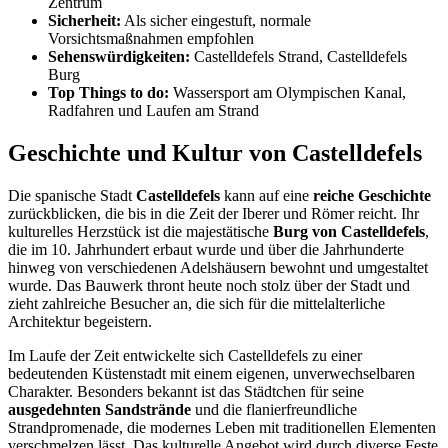
Zentrum
Sicherheit:
Als sicher eingestuft, normale
Vorsichtsmaßnahmen empfohlen
Sehenswürdigkeiten:
Castelldefels Strand, Castelldefels
Burg
Top Things to do:
Wassersport am Olympischen Kanal,
Radfahren und Laufen am Strand
Geschichte und Kultur von Castelldefels
Die spanische Stadt
Castelldefels
kann auf eine
reiche Geschichte
zurückblicken, die bis in die Zeit der Iberer und Römer reicht. Ihr
kulturelles Herzstück ist die majestätische
Burg von Castelldefels
,
die im 10. Jahrhundert erbaut wurde und über die Jahrhunderte
hinweg von verschiedenen Adelshäusern bewohnt und umgestaltet
wurde. Das Bauwerk thront heute noch stolz über der Stadt und
zieht zahlreiche Besucher an, die sich für die mittelalterliche
Architektur begeistern.
Im Laufe der Zeit entwickelte sich Castelldefels zu einer
bedeutenden Küstenstadt mit einem eigenen, unverwechselbaren
Charakter. Besonders bekannt ist das Städtchen für seine
ausgedehnten Sandstrände
und die flanierfreundliche
Strandpromenade, die modernes Leben mit traditionellen Elementen
verschmelzen lässt. Das kulturelle Angebot wird durch diverse Feste