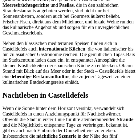
Meeresfrüchtegerichte
und
Paellas
, die in den zahlreichen
Strandrestaurants angeboten werden, sind nicht nur bei
Sonnenanbetern, sondern auch bei Gourmets äußerst beliebt.
Frischer Fisch, direkt aus dem Mittelmeer, und lokale Weine runden
das kulinarische Angebot ab und sorgen für ein unvergleichliches
Geschmackserlebnis.
Neben den klassischen mediterranen Speisen finden sich in
Castelldefels auch
internationale Küchen
, die von italienischer bis
hin zu asiatischer Gastronomie reichen. Die gemütlichen Tapas-Bars
im Stadtzentrum laden dazu ein, in entspannter Atmosphäre die
kleinen Köstlichkeiten der spanischen Küche zu entdecken. Ob am
Strand mit Blick auf das Meer oder in der Stadt – Castelldefels bietet
eine
lebendige Restaurantkultur
, die zu jeder Tageszeit zu einer
kulinarischen Entdeckungsreise einlädt.
Nachtleben in Castelldefels
Wenn die Sonne hinter dem Horizont versinkt, verwandelt sich
Castelldefels in einen Anziehungspunkt für Nachtschwärmer.
Obwohl die Stadt in erster Linie für ihre atemberaubenden
Strände
und die Möglichkeit, entspannte Tage zu verbringen, bekannt ist,
gibt es auch nach Einbruch der Dunkelheit viel zu erleben.
Insbesondere die
nächtliche Szenerie
in der Nähe des fünf