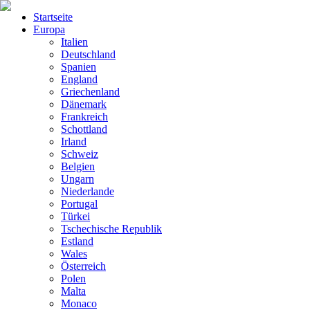
Startseite
Europa
Italien
Deutschland
Spanien
England
Griechenland
Dänemark
Frankreich
Schottland
Irland
Schweiz
Belgien
Ungarn
Niederlande
Portugal
Türkei
Tschechische Republik
Estland
Wales
Österreich
Polen
Malta
Monaco