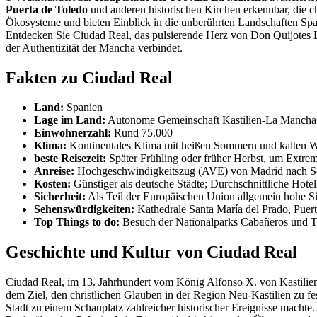
Puerta de Toledo
und anderen historischen Kirchen erkennbar, die c
Ökosysteme und bieten Einblick in die unberührten Landschaften Spa
Entdecken Sie Ciudad Real, das pulsierende Herz von Don Quijotes 
der Authentizität der Mancha verbindet.
Fakten zu Ciudad Real
Land:
Spanien
Lage im Land:
Autonome Gemeinschaft Kastilien-La Mancha
Einwohnerzahl:
Rund 75.000
Klima:
Kontinentales Klima mit heißen Sommern und kalten W
beste Reisezeit:
Später Frühling oder früher Herbst, um Extre
Anreise:
Hochgeschwindigkeitszug (AVE) von Madrid nach Sevi
Kosten:
Günstiger als deutsche Städte; Durchschnittliche Hote
Sicherheit:
Als Teil der Europäischen Union allgemein hohe Si
Sehenswürdigkeiten:
Kathedrale Santa María del Prado, Puer
Top Things to do:
Besuch der Nationalparks Cabañeros und Ta
Geschichte und Kultur von Ciudad Real
Ciudad Real, im 13. Jahrhundert vom König Alfonso X. von Kastilien
dem Ziel, den christlichen Glauben in der Region Neu-Kastilien zu
Stadt zu einem Schauplatz zahlreicher historischer Ereignisse machte.