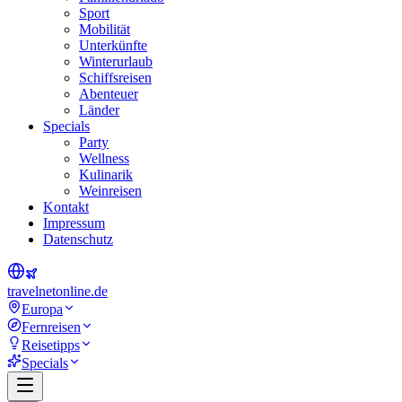
Sport
Mobilität
Unterkünfte
Winterurlaub
Schiffsreisen
Abenteuer
Länder
Specials
Party
Wellness
Kulinarik
Weinreisen
Kontakt
Impressum
Datenschutz
travel
net
online.de
Europa
Fernreisen
Reisetipps
Specials