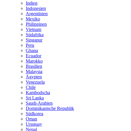
Indien
Indonesien
Argentinien
Mexiko
Philippinen
Vietnam
Südafrika
Singapur
Peru
Ghana
Ecuador
Marokko
Brasilien
Malaysia
Ägypten
Venezuela
Chile
Kambodscha
Sri Lanka
Saudi-Arabien
Dominikanische Republik
Südkorea
Oman
Uruguay
Nepal