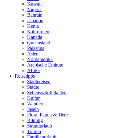
Kuwait
Nigeria
Bahrain
Libanon
Kenia
Kalifornien
Kanada
Queensland
Palästina
Asien
Nordamerika
Arabische Emirate
Afrika
Reisetipps
Städtereisen
Städte
Sehenswürdigkeiten
Kultur
Wandern
Inseln
Flora, Fauna & Tiere
Bildung
Strandurlaub
Touren
Familienurlaub