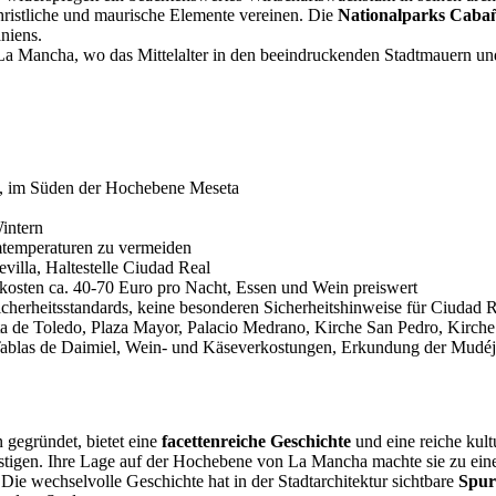
hristliche und maurische Elemente vereinen. Die
Nationalparks Caba
niens.
La Mancha, wo das Mittelalter in den beeindruckenden Stadtmauern un
, im Süden der Hochebene Meseta
intern
mtemperaturen zu vermeiden
lla, Haltestelle Ciudad Real
lkosten ca. 40-70 Euro pro Nacht, Essen und Wein preiswert
cherheitsstandards, keine besonderen Sicherheitshinweise für Ciudad 
ta de Toledo, Plaza Mayor, Palacio Medrano, Kirche San Pedro, Kirche
blas de Daimiel, Wein- und Käseverkostungen, Erkundung der Mudéjar-
 gegründet, bietet eine
facettenreiche Geschichte
und eine reiche kultu
 festigen. Ihre Lage auf der Hochebene von La Mancha machte sie zu 
 Die wechselvolle Geschichte hat in der Stadtarchitektur sichtbare
Spur