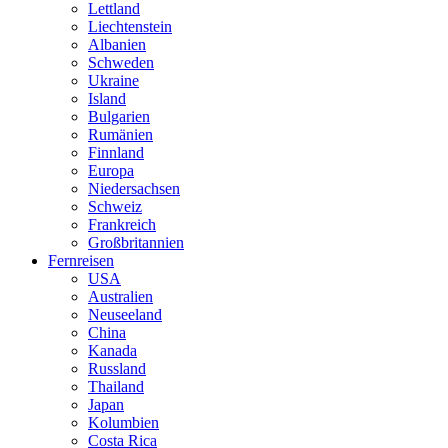
Lettland
Liechtenstein
Albanien
Schweden
Ukraine
Island
Bulgarien
Rumänien
Finnland
Europa
Niedersachsen
Schweiz
Frankreich
Großbritannien
Fernreisen
USA
Australien
Neuseeland
China
Kanada
Russland
Thailand
Japan
Kolumbien
Costa Rica