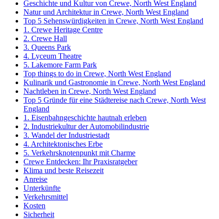
Geschichte und Kultur von Crewe, North West England
Natur und Architektur in Crewe, North West England
Top 5 Sehenswürdigkeiten in Crewe, North West England
1. Crewe Heritage Centre
2. Crewe Hall
3. Queens Park
4. Lyceum Theatre
5. Lakemore Farm Park
Top things to do in Crewe, North West England
Kulinarik und Gastronomie in Crewe, North West England
Nachtleben in Crewe, North West England
Top 5 Gründe für eine Städtereise nach Crewe, North West
England
1. Eisenbahngeschichte hautnah erleben
2. Industriekultur der Automobilindustrie
3. Wandel der Industriestadt
4. Architektonisches Erbe
5. Verkehrsknotenpunkt mit Charme
Crewe Entdecken: Ihr Praxisratgeber
Klima und beste Reisezeit
Anreise
Unterkünfte
Verkehrsmittel
Kosten
Sicherheit