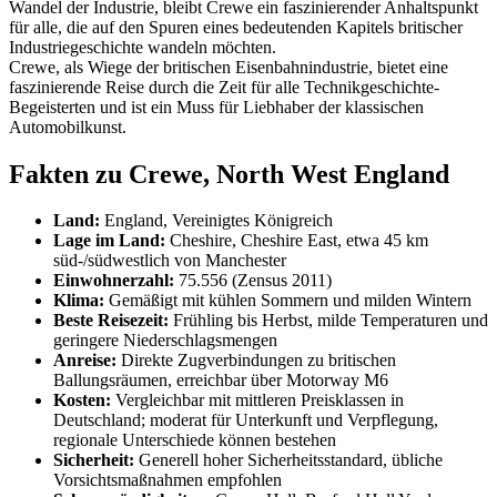
Wandel der Industrie, bleibt Crewe ein faszinierender Anhaltspunkt
für alle, die auf den Spuren eines bedeutenden Kapitels britischer
Industriegeschichte wandeln möchten.
Crewe, als Wiege der britischen Eisenbahnindustrie, bietet eine
faszinierende Reise durch die Zeit für alle Technikgeschichte-
Begeisterten und ist ein Muss für Liebhaber der klassischen
Automobilkunst.
Fakten zu Crewe, North West England
Land:
England, Vereinigtes Königreich
Lage im Land:
Cheshire, Cheshire East, etwa 45 km
süd-/südwestlich von Manchester
Einwohnerzahl:
75.556 (Zensus 2011)
Klima:
Gemäßigt mit kühlen Sommern und milden Wintern
Beste Reisezeit:
Frühling bis Herbst, milde Temperaturen und
geringere Niederschlagsmengen
Anreise:
Direkte Zugverbindungen zu britischen
Ballungsräumen, erreichbar über Motorway M6
Kosten:
Vergleichbar mit mittleren Preisklassen in
Deutschland; moderat für Unterkunft und Verpflegung,
regionale Unterschiede können bestehen
Sicherheit:
Generell hoher Sicherheitsstandard, übliche
Vorsichtsmaßnahmen empfohlen