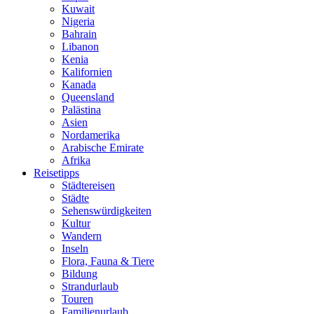
Kuwait
Nigeria
Bahrain
Libanon
Kenia
Kalifornien
Kanada
Queensland
Palästina
Asien
Nordamerika
Arabische Emirate
Afrika
Reisetipps
Städtereisen
Städte
Sehenswürdigkeiten
Kultur
Wandern
Inseln
Flora, Fauna & Tiere
Bildung
Strandurlaub
Touren
Familienurlaub