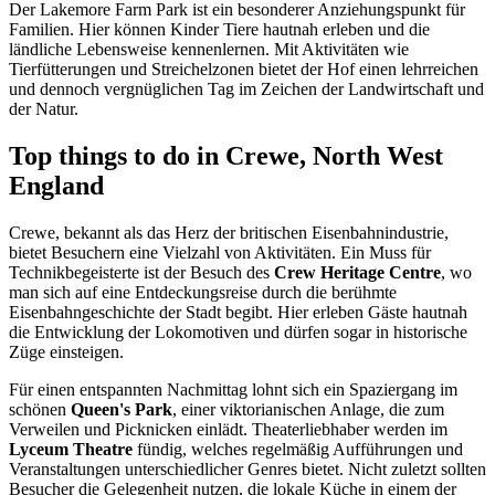
Der Lakemore Farm Park ist ein besonderer Anziehungspunkt für
Familien. Hier können Kinder Tiere hautnah erleben und die
ländliche Lebensweise kennenlernen. Mit Aktivitäten wie
Tierfütterungen und Streichelzonen bietet der Hof einen lehrreichen
und dennoch vergnüglichen Tag im Zeichen der Landwirtschaft und
der Natur.
Top things to do in Crewe, North West
England
Crewe, bekannt als das Herz der britischen Eisenbahnindustrie,
bietet Besuchern eine Vielzahl von Aktivitäten. Ein Muss für
Technikbegeisterte ist der Besuch des
Crew Heritage Centre
, wo
man sich auf eine Entdeckungsreise durch die berühmte
Eisenbahngeschichte der Stadt begibt. Hier erleben Gäste hautnah
die Entwicklung der Lokomotiven und dürfen sogar in historische
Züge einsteigen.
Für einen entspannten Nachmittag lohnt sich ein Spaziergang im
schönen
Queen's Park
, einer viktorianischen Anlage, die zum
Verweilen und Picknicken einlädt. Theaterliebhaber werden im
Lyceum Theatre
fündig, welches regelmäßig Aufführungen und
Veranstaltungen unterschiedlicher Genres bietet. Nicht zuletzt sollten
Besucher die Gelegenheit nutzen, die lokale Küche in einem der