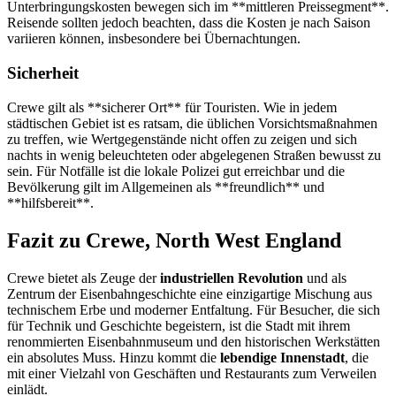
Unterbringungskosten bewegen sich im **mittleren Preissegment**.
Reisende sollten jedoch beachten, dass die Kosten je nach Saison
variieren können, insbesondere bei Übernachtungen.
Sicherheit
Crewe gilt als **sicherer Ort** für Touristen. Wie in jedem
städtischen Gebiet ist es ratsam, die üblichen Vorsichtsmaßnahmen
zu treffen, wie Wertgegenstände nicht offen zu zeigen und sich
nachts in wenig beleuchteten oder abgelegenen Straßen bewusst zu
sein. Für Notfälle ist die lokale Polizei gut erreichbar und die
Bevölkerung gilt im Allgemeinen als **freundlich** und
**hilfsbereit**.
Fazit zu Crewe, North West England
Crewe bietet als Zeuge der
industriellen Revolution
und als
Zentrum der Eisenbahngeschichte eine einzigartige Mischung aus
technischem Erbe und moderner Entfaltung. Für Besucher, die sich
für Technik und Geschichte begeistern, ist die Stadt mit ihrem
renommierten Eisenbahnmuseum und den historischen Werkstätten
ein absolutes Muss. Hinzu kommt die
lebendige Innenstadt
, die
mit einer Vielzahl von Geschäften und Restaurants zum Verweilen
einlädt.