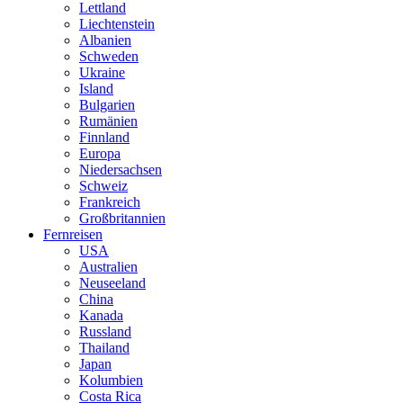
Lettland
Liechtenstein
Albanien
Schweden
Ukraine
Island
Bulgarien
Rumänien
Finnland
Europa
Niedersachsen
Schweiz
Frankreich
Großbritannien
Fernreisen
USA
Australien
Neuseeland
China
Kanada
Russland
Thailand
Japan
Kolumbien
Costa Rica