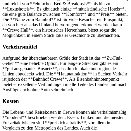
und reicht von **einfachen Bed & Breakfasts** bis hin zu
**Luxushotels**. Es gibt auch einige **mittelständische Hotels**,
die eine gute Balance zwischen **Komfort** und **Preis** bieten.
Die **Nähe zum Bahnhof** ist für viele Besucher ein Pluspunkt,
da von hier aus das Umland hervorragend erkundet werden kann.
**Crewe Hall**, ein historisches Herrenhaus, bietet sogar die
Möglichkeit, in einem Stück lokaler Geschichte zu übernachten.
Verkehrsmittel
Aufgrund der überschaubaren Größe der Stadt ist das **Zu-Fuß-
Gehen** eine beliebte Option. Für längere Strecken gibt es ein
**gut ausgebautes Busnetz**, das durch lokale und regionale
Linien abgedeckt wird. Die **Hauptattraktion** in Sachen Verkehr
ist jedoch der **Bahnhof Crewe**. Als Eisenbahnknotenpunkt
bietet er exzellente Verbindungen in alle Teile des Landes und macht
Ausflüge auch ohne Auto sehr einfach.
Kosten
Die Lebens- und Reisekosten in Crewe können als verhältnismäßig
**moderat** beschrieben werden. Essen, Trinken und die meisten
Freizeitaktivitäten sind **preislich attraktiv**, vor allem im
Vergleich zu den Metropolen des Landes. Auch die