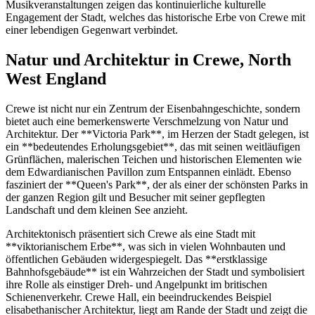
Musikveranstaltungen zeigen das kontinuierliche kulturelle
Engagement der Stadt, welches das historische Erbe von Crewe mit
einer lebendigen Gegenwart verbindet.
Natur und Architektur in Crewe, North
West England
Crewe ist nicht nur ein Zentrum der Eisenbahngeschichte, sondern
bietet auch eine bemerkenswerte Verschmelzung von Natur und
Architektur. Der **Victoria Park**, im Herzen der Stadt gelegen, ist
ein **bedeutendes Erholungsgebiet**, das mit seinen weitläufigen
Grünflächen, malerischen Teichen und historischen Elementen wie
dem Edwardianischen Pavillon zum Entspannen einlädt. Ebenso
fasziniert der **Queen's Park**, der als einer der schönsten Parks in
der ganzen Region gilt und Besucher mit seiner gepflegten
Landschaft und dem kleinen See anzieht.
Architektonisch präsentiert sich Crewe als eine Stadt mit
**viktorianischem Erbe**, was sich in vielen Wohnbauten und
öffentlichen Gebäuden widergespiegelt. Das **erstklassige
Bahnhofsgebäude** ist ein Wahrzeichen der Stadt und symbolisiert
ihre Rolle als einstiger Dreh- und Angelpunkt im britischen
Schienenverkehr. Crewe Hall, ein beeindruckendes Beispiel
elisabethanischer Architektur, liegt am Rande der Stadt und zeigt die