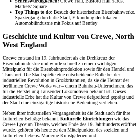
Sehenswürdigkeiten:
Crewe Hall, Basford Hall Yards,
Markets’ Square
Top Things to do:
Besuch der historischen Eisenbahnwerke,
Spaziergang durch die Stadt, Erkundung der lokalen
Automobilindustrie mit Fokus auf Bentley
Geschichte und Kultur von Crewe, North
West England
Crewe
entstand im 19. Jahrhundert als ein Drehkreuz der
Eisenbahnindustrie und wurde schnell zu einem wichtigen
Mittelpunkt für die Eisenbahnproduktion sowie für den Handel und
Transport. Die Stadt spielte eine entscheidende Rolle bei der
industriellen Revolution in Großbritannien, da sie die Heimat der
berühmten Crewe Works war – einem Bahnbau-Unternehmen, das
für die Herstellung Tausender Lokomotiven bekannt ist. Dieses
industrielle Erbe hat die Kultur von Crewe tiefgreifend geprägt und
der Stadt eine einzigartige historische Bedeutung verliehen.
Neben ihrer industriellen Vergangenheit ist die Stadt auch für ihre
kulturellen Beiträge bekannt.
Kulturelle Einrichtungen
wie das
Crewe Lyceum Theatre, welches Ende des 19. Jahrhunderts eröffnet
wurde, gehören bis heute zu den Mittelpunkten des sozialen und
kulturellen Lebens. Moderne Kunstgalerien und