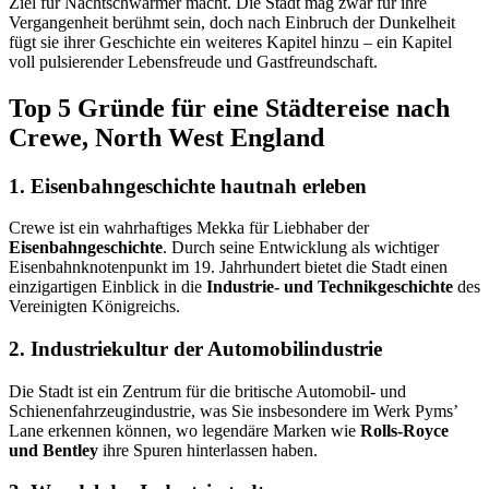
Ziel für Nachtschwärmer macht. Die Stadt mag zwar für ihre
Vergangenheit berühmt sein, doch nach Einbruch der Dunkelheit
fügt sie ihrer Geschichte ein weiteres Kapitel hinzu – ein Kapitel
voll pulsierender Lebensfreude und Gastfreundschaft.
Top 5 Gründe für eine Städtereise nach
Crewe, North West England
1. Eisenbahngeschichte hautnah erleben
Crewe ist ein wahrhaftiges Mekka für Liebhaber der
Eisenbahngeschichte
. Durch seine Entwicklung als wichtiger
Eisenbahnknotenpunkt im 19. Jahrhundert bietet die Stadt einen
einzigartigen Einblick in die
Industrie- und Technikgeschichte
des
Vereinigten Königreichs.
2. Industriekultur der Automobilindustrie
Die Stadt ist ein Zentrum für die britische Automobil- und
Schienenfahrzeugindustrie, was Sie insbesondere im Werk Pyms’
Lane erkennen können, wo legendäre Marken wie
Rolls-Royce
und Bentley
ihre Spuren hinterlassen haben.