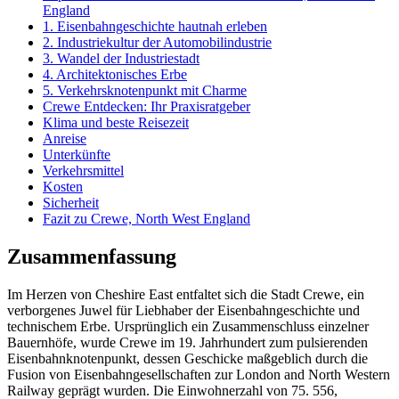
England
1. Eisenbahngeschichte hautnah erleben
2. Industriekultur der Automobilindustrie
3. Wandel der Industriestadt
4. Architektonisches Erbe
5. Verkehrsknotenpunkt mit Charme
Crewe Entdecken: Ihr Praxisratgeber
Klima und beste Reisezeit
Anreise
Unterkünfte
Verkehrsmittel
Kosten
Sicherheit
Fazit zu Crewe, North West England
Zusammenfassung
Im Herzen von Cheshire East entfaltet sich die Stadt Crewe, ein
verborgenes Juwel für Liebhaber der Eisenbahngeschichte und
technischem Erbe. Ursprünglich ein Zusammenschluss einzelner
Bauernhöfe, wurde Crewe im 19. Jahrhundert zum pulsierenden
Eisenbahnknotenpunkt, dessen Geschicke maßgeblich durch die
Fusion von Eisenbahngesellschaften zur London and North Western
Railway geprägt wurden. Die Einwohnerzahl von 75. 556,