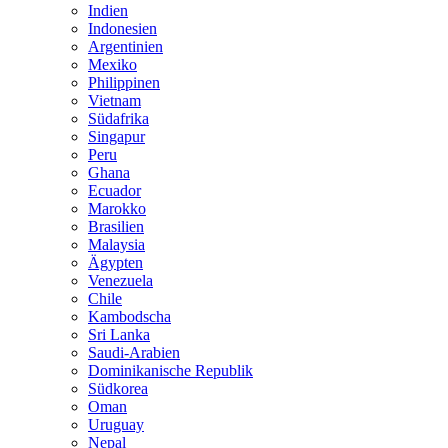
Indien
Indonesien
Argentinien
Mexiko
Philippinen
Vietnam
Südafrika
Singapur
Peru
Ghana
Ecuador
Marokko
Brasilien
Malaysia
Ägypten
Venezuela
Chile
Kambodscha
Sri Lanka
Saudi-Arabien
Dominikanische Republik
Südkorea
Oman
Uruguay
Nepal