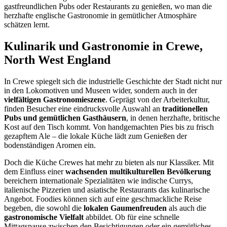
gastfreundlichen Pubs oder Restaurants zu genießen, wo man die
herzhafte englische Gastronomie in gemütlicher Atmosphäre
schätzen lernt.
Kulinarik und Gastronomie in Crewe,
North West England
In Crewe spiegelt sich die industrielle Geschichte der Stadt nicht nur
in den Lokomotiven und Museen wider, sondern auch in der
vielfältigen Gastronomieszene
. Geprägt von der Arbeiterkultur,
finden Besucher eine eindrucksvolle Auswahl an
traditionellen
Pubs und gemütlichen Gasthäusern
, in denen herzhafte, britische
Kost auf den Tisch kommt. Von handgemachten Pies bis zu frisch
gezapftem Ale – die lokale Küche lädt zum Genießen der
bodenständigen Aromen ein.
Doch die Küche Crewes hat mehr zu bieten als nur Klassiker. Mit
dem Einfluss einer
wachsenden multikulturellen Bevölkerung
bereichern internationale Spezialitäten wie indische Currys,
italienische Pizzerien und asiatische Restaurants das kulinarische
Angebot. Foodies können sich auf eine geschmackliche Reise
begeben, die sowohl die
lokalen Gaumenfreuden
als auch die
gastronomische Vielfalt
abbildet. Ob für eine schnelle
Mittagspause zwischen den Besichtigungen oder ein gemütliches