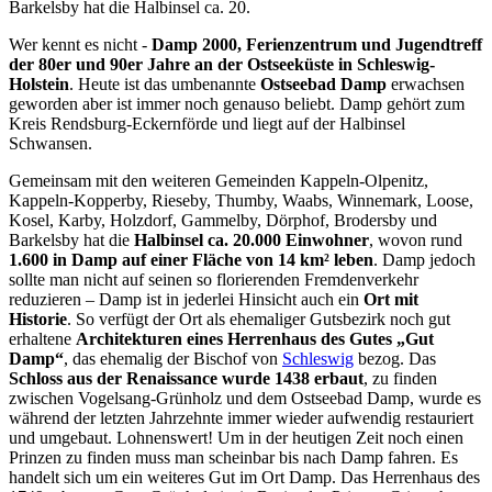
Barkelsby hat die Halbinsel ca. 20.
Wer kennt es nicht -
Damp 2000, Ferienzentrum und Jugendtreff
der 80er und 90er Jahre an der Ostseeküste in Schleswig-
Holstein
. Heute ist das umbenannte
Ostseebad Damp
erwachsen
geworden aber ist immer noch genauso beliebt. Damp gehört zum
Kreis Rendsburg-Eckernförde und liegt auf der Halbinsel
Schwansen.
Gemeinsam mit den weiteren Gemeinden Kappeln-Olpenitz,
Kappeln-Kopperby, Rieseby, Thumby, Waabs, Winnemark, Loose,
Kosel, Karby, Holzdorf, Gammelby, Dörphof, Brodersby und
Barkelsby hat die
Halbinsel ca. 20.000 Einwohner
, wovon rund
1.600 in Damp auf einer Fläche von 14 km² leben
. Damp jedoch
sollte man nicht auf seinen so florierenden Fremdenverkehr
reduzieren – Damp ist in jederlei Hinsicht auch ein
Ort mit
Historie
. So verfügt der Ort als ehemaliger Gutsbezirk noch gut
erhaltene
Architekturen eines Herrenhaus des Gutes „Gut
Damp“
, das ehemalig der Bischof von
Schleswig
bezog. Das
Schloss aus der Renaissance wurde 1438 erbaut
, zu finden
zwischen Vogelsang-Grünholz und dem Ostseebad Damp, wurde es
während der letzten Jahrzehnte immer wieder aufwendig restauriert
und umgebaut. Lohnenswert! Um in der heutigen Zeit noch einen
Prinzen zu finden muss man scheinbar bis nach Damp fahren. Es
handelt sich um ein weiteres Gut im Ort Damp. Das Herrenhaus des