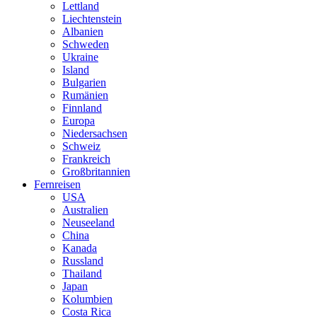
Lettland
Liechtenstein
Albanien
Schweden
Ukraine
Island
Bulgarien
Rumänien
Finnland
Europa
Niedersachsen
Schweiz
Frankreich
Großbritannien
Fernreisen
USA
Australien
Neuseeland
China
Kanada
Russland
Thailand
Japan
Kolumbien
Costa Rica