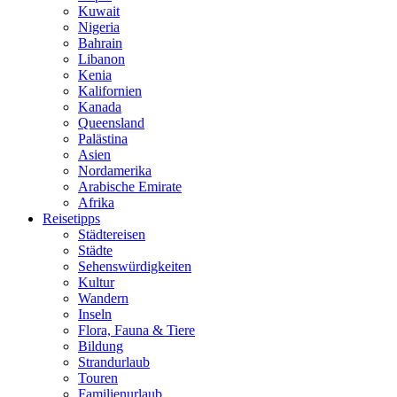
Kuwait
Nigeria
Bahrain
Libanon
Kenia
Kalifornien
Kanada
Queensland
Palästina
Asien
Nordamerika
Arabische Emirate
Afrika
Reisetipps
Städtereisen
Städte
Sehenswürdigkeiten
Kultur
Wandern
Inseln
Flora, Fauna & Tiere
Bildung
Strandurlaub
Touren
Familienurlaub