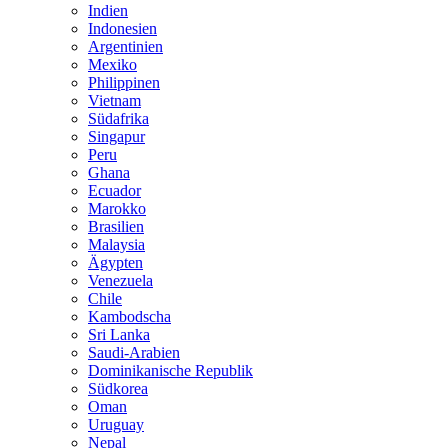
Indien
Indonesien
Argentinien
Mexiko
Philippinen
Vietnam
Südafrika
Singapur
Peru
Ghana
Ecuador
Marokko
Brasilien
Malaysia
Ägypten
Venezuela
Chile
Kambodscha
Sri Lanka
Saudi-Arabien
Dominikanische Republik
Südkorea
Oman
Uruguay
Nepal