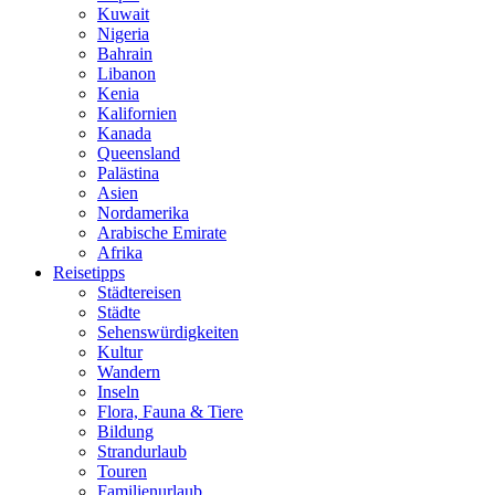
Kuwait
Nigeria
Bahrain
Libanon
Kenia
Kalifornien
Kanada
Queensland
Palästina
Asien
Nordamerika
Arabische Emirate
Afrika
Reisetipps
Städtereisen
Städte
Sehenswürdigkeiten
Kultur
Wandern
Inseln
Flora, Fauna & Tiere
Bildung
Strandurlaub
Touren
Familienurlaub