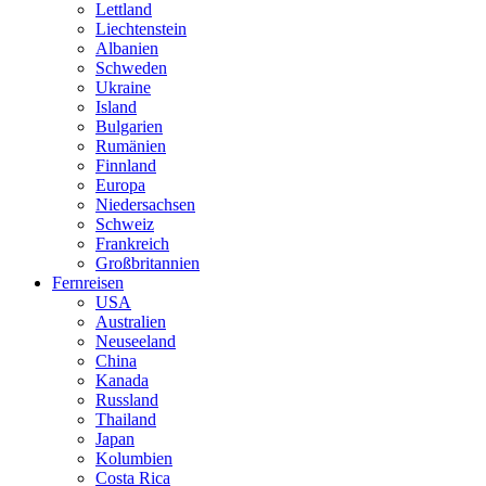
Lettland
Liechtenstein
Albanien
Schweden
Ukraine
Island
Bulgarien
Rumänien
Finnland
Europa
Niedersachsen
Schweiz
Frankreich
Großbritannien
Fernreisen
USA
Australien
Neuseeland
China
Kanada
Russland
Thailand
Japan
Kolumbien
Costa Rica