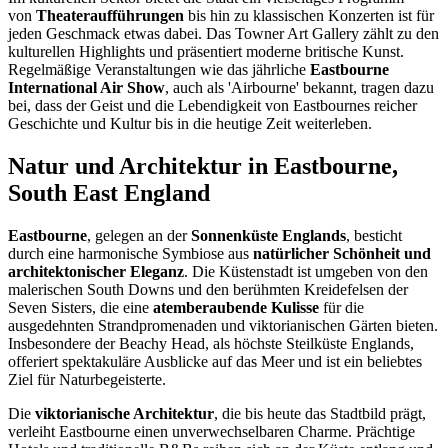
von
Theateraufführungen
bis hin zu klassischen Konzerten ist für
jeden Geschmack etwas dabei. Das Towner Art Gallery zählt zu den
kulturellen Highlights und präsentiert moderne britische Kunst.
Regelmäßige Veranstaltungen wie das jährliche
Eastbourne
International Air Show
, auch als 'Airbourne' bekannt, tragen dazu
bei, dass der Geist und die Lebendigkeit von Eastbournes reicher
Geschichte und Kultur bis in die heutige Zeit weiterleben.
Natur und Architektur in Eastbourne,
South East England
Eastbourne
, gelegen an der
Sonnenküste Englands
, besticht
durch eine harmonische Symbiose aus
natürlicher Schönheit und
architektonischer Eleganz
. Die Küstenstadt ist umgeben von den
malerischen South Downs und den berühmten Kreidefelsen der
Seven Sisters, die eine
atemberaubende Kulisse
für die
ausgedehnten Strandpromenaden und viktorianischen Gärten bieten.
Insbesondere der Beachy Head, als höchste Steilküste Englands,
offeriert spektakuläre Ausblicke auf das Meer und ist ein beliebtes
Ziel für Naturbegeisterte.
Die
viktorianische Architektur
, die bis heute das Stadtbild prägt,
verleiht Eastbourne einen unverwechselbaren Charme. Prächtige