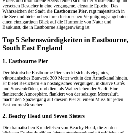
Hotels und traditionelle B&Bs reihen sich an der Küste entlang und
versetzen Besucher in eine vergangene, elegante Epoche. Das
Wahrzeichen der Stadt, die
Eastbourne Pier
, ragt majestätisch in
die See und bietet neben ihren historischen Vergnügungsangeboten
einen einzigartigen Blick auf die Harmonie von Natur und
Baukunst, die in Eastbourne allgegenwärtig ist.
Top 5 Sehenswürdigkeiten in Eastbourne,
South East England
1. Eastbourne Pier
Der historische Eastbourne Pier streckt sich als elegantes,
viktorianisches Bauwerk 300 Meter weit in den Ärmelkanal hinein.
Er bietet Besuchern ein nostalgisches Vergnügen, inklusive Cafés
und Souvenirläden, und dient als Wahrzeichen der Stadt. Eine
flanierende Atmosphäre, flankiert von der salzigen Meeresluft,
macht den Spaziergang auf diesem Pier zu einem Muss für jeden
Eastbourne-Besucher.
2. Beachy Head und Seven Sisters
Die dramatischen Kreidefelsen von Beachy Head, die zu den
höchsten Englands zählen, bieten atemberaubende Ausblicke auf