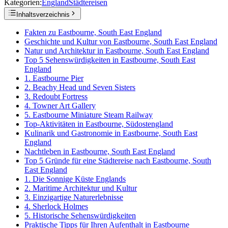
Kategorien:
England
Städtereisen
Inhaltsverzeichnis
Fakten zu Eastbourne, South East England
Geschichte und Kultur von Eastbourne, South East England
Natur und Architektur in Eastbourne, South East England
Top 5 Sehenswürdigkeiten in Eastbourne, South East
England
1. Eastbourne Pier
2. Beachy Head und Seven Sisters
3. Redoubt Fortress
4. Towner Art Gallery
5. Eastbourne Miniature Steam Railway
Top-Aktivitäten in Eastbourne, Südostengland
Kulinarik und Gastronomie in Eastbourne, South East
England
Nachtleben in Eastbourne, South East England
Top 5 Gründe für eine Städtereise nach Eastbourne, South
East England
1. Die Sonnige Küste Englands
2. Maritime Architektur und Kultur
3. Einzigartige Naturerlebnisse
4. Sherlock Holmes
5. Historische Sehenswürdigkeiten
Praktische Tipps für Ihren Aufenthalt in Eastbourne