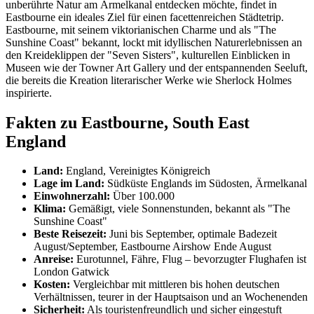
unberührte Natur am Ärmelkanal entdecken möchte, findet in
Eastbourne ein ideales Ziel für einen facettenreichen Städtetrip.
Eastbourne, mit seinem viktorianischen Charme und als "The
Sunshine Coast" bekannt, lockt mit idyllischen Naturerlebnissen an
den Kreideklippen der "Seven Sisters", kulturellen Einblicken in
Museen wie der Towner Art Gallery und der entspannenden Seeluft,
die bereits die Kreation literarischer Werke wie Sherlock Holmes
inspirierte.
Fakten zu Eastbourne, South East
England
Land:
England, Vereinigtes Königreich
Lage im Land:
Südküste Englands im Südosten, Ärmelkanal
Einwohnerzahl:
Über 100.000
Klima:
Gemäßigt, viele Sonnenstunden, bekannt als "The
Sunshine Coast"
Beste Reisezeit:
Juni bis September, optimale Badezeit
August/September, Eastbourne Airshow Ende August
Anreise:
Eurotunnel, Fähre, Flug – bevorzugter Flughafen ist
London Gatwick
Kosten:
Vergleichbar mit mittleren bis hohen deutschen
Verhältnissen, teurer in der Hauptsaison und an Wochenenden
Sicherheit:
Als touristenfreundlich und sicher eingestuft