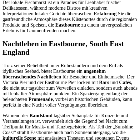
Der lokale Fischmarkt ist ein Paradies für Liebhaber frischer
Delikatessen, während moderne Bistros mit kreativen
Interpretationen lokaler Gerichte überraschen.
Erfahrung
Sie die
gastfreundliche Atmosphäre dieses Küstenortes durch die regionalen
Produkte und Speisen, die
Eastbourne
zu einem unvergesslichen
Erlebnis für Gaumenfreuden machen.
Nachtleben in Eastbourne, South East
England
Trotz seiner Beliebtheit unter Ruheständlern und dem Ruf als
idyllisches Seebad, bietet Eastbourne ein
angenehm
überraschendes Nachtleben
für Besucher und Einheimische. Der
Victoria Pier und der Eastbourne Pier locken mit
Bars
und
Cafés
,
die nicht nur tagsüber zum Verweilen einladen, sondern auch abends
mit lebhafter Atmosphäre punkten. Ein Spaziergang entlang der
beleuchteten
Promenade
, vorbei an historischen Gebäuden, kann
perfekt in eine Nacht voller Vergnügungen überleiten.
Während der
Bandstand
tagsüber Schauplatz für Konzerte und
Veranstaltungen ist, verwandelt sich die Gegend bei Nacht zum
Treffpunkt für Musik- und Tanzbegeisterte. Als Teil der „Sunshine
Coast“ strahlt Eastbourne auch nach Sonnenuntergang, wo die
kulturelle Szene
mit ansässigen Theatern und spontanen Events