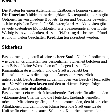
Kosten
Die Kosten für einen Aufenthalt in Eastbourne können variieren.
Die
Unterkunft
bildet meist den größten Kostenpunkt, aber es gibt
Optionen für verschiedene Budgets. Essen und Getränke bewegen
sich im typischen Bereich für
Südostengland
. An Aktivitäten gibt
es viele kostenfreie Möglichkeiten, wie Spaziergänge an der Küste.
Wichtig ist es zu bedenken, dass die
Währung
das britische Pfund
ist und in vielen Geschäften
Kreditkarten
akzeptiert werden.
Sicherheit
Eastbourne gilt generell als eine
sichere Stadt
. Natürlich sollte man,
wie überall, Grundregeln zur persönlichen Sicherheit befolgen und
zum Beispiel keine Wertsachen offen liegen lassen. Die
Kriminalitätsrate ist niedrig und die Stadt ist beliebt bei
Ruheständlern, was die entspannte Atmosphäre zusätzlich
unterstreicht. Bei Ausflügen zu den Klippen von Beachy Head sollte
man
Vorsicht walten lassen
und den markierten Wegen folgen, da
die Klippen
sehr steil
abfallen.
Eastbourne ist ein wahrhaft bezauberndes Reiseziel für alle, die den
viktorianischen Charme und die Heiterkeit Englands genießen
möchten. Mit seinen gepflegten Strandpromenaden, den historischen
Attraktionen und dem milden Klima bietet die Stadt eine ideale
Kulisse für einen erholsamen Städtetrip. Kulturbegeisterte können