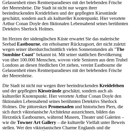
Gelassenheit eines Rentnerparadieses mit der belebenden Frische
der Meeresbrise. Die Stadt ist nicht nur wegen ihrer
beeindruckenden Kreidefelsen und der gepflegten Kiesstrände
geschätzt, sondern auch als kultureller Knotenpunkt. Hier verortete
Arthur Conan Doyle den fiktionalen Lebensabend seines berühmten
Detektivs Sherlock Holmes.
Im Herzen der südenglischen Küste erwartet Sie das malerische
Seebad
Eastbourne
, ein erholsamer Rückzugsort, der nicht zuletzt
wegen seiner überdurchschnittlich vielen Sonnenstunden als "
The
Sunshine Coast
" bekannt ist. Mit seiner stattlichen Bevölkerung
von über 100.000 Menschen, wovon viele Senioren aus dem Trubel
Londons an diesen friedlichen Ort ziehen, vereint Eastbourne die
Gelassenheit eines Rentnerparadieses mit der belebenden Frische
der Meeresbrise.
Die Stadt ist nicht nur wegen ihrer beeindruckenden
Kreidefelsen
und der gepflegten
Kiesstrände
geschätzt, sondern auch als
kultureller Knotenpunkt. Hier verortete Arthur Conan Doyle den
fiktionalen Lebensabend seines berühmten Detektivs Sherlock
Holmes. Die pittoresken
Promenaden
und historischen Piers, die
sich durch viktorianische Architektur auszeichnen, bilden das
Herzstück Eastbournes, während Museen, Theater und Galerien –
wie die
Towner Art Gallery
– die kulturelle Vielfalt unter Beweis
stellen. Wer den viktorianischen Charme Englands und die