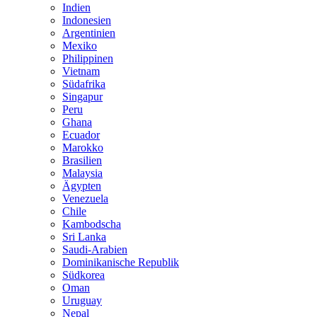
Indien
Indonesien
Argentinien
Mexiko
Philippinen
Vietnam
Südafrika
Singapur
Peru
Ghana
Ecuador
Marokko
Brasilien
Malaysia
Ägypten
Venezuela
Chile
Kambodscha
Sri Lanka
Saudi-Arabien
Dominikanische Republik
Südkorea
Oman
Uruguay
Nepal