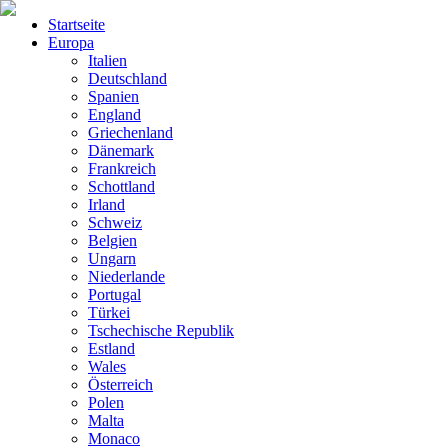
Startseite
Europa
Italien
Deutschland
Spanien
England
Griechenland
Dänemark
Frankreich
Schottland
Irland
Schweiz
Belgien
Ungarn
Niederlande
Portugal
Türkei
Tschechische Republik
Estland
Wales
Österreich
Polen
Malta
Monaco