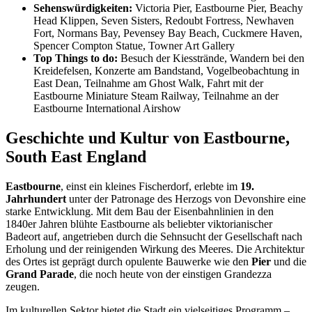
Sehenswürdigkeiten:
Victoria Pier, Eastbourne Pier, Beachy
Head Klippen, Seven Sisters, Redoubt Fortress, Newhaven
Fort, Normans Bay, Pevensey Bay Beach, Cuckmere Haven,
Spencer Compton Statue, Towner Art Gallery
Top Things to do:
Besuch der Kiesstrände, Wandern bei den
Kreidefelsen, Konzerte am Bandstand, Vogelbeobachtung in
East Dean, Teilnahme am Ghost Walk, Fahrt mit der
Eastbourne Miniature Steam Railway, Teilnahme an der
Eastbourne International Airshow
Geschichte und Kultur von Eastbourne,
South East England
Eastbourne
, einst ein kleines Fischerdorf, erlebte im
19.
Jahrhundert
unter der Patronage des Herzogs von Devonshire eine
starke Entwicklung. Mit dem Bau der Eisenbahnlinien in den
1840er Jahren blühte Eastbourne als beliebter viktorianischer
Badeort auf, angetrieben durch die Sehnsucht der Gesellschaft nach
Erholung und der reinigenden Wirkung des Meeres. Die Architektur
des Ortes ist geprägt durch opulente Bauwerke wie den
Pier
und die
Grand Parade
, die noch heute von der einstigen Grandezza
zeugen.
Im kulturellen Sektor bietet die Stadt ein vielseitiges Programm –