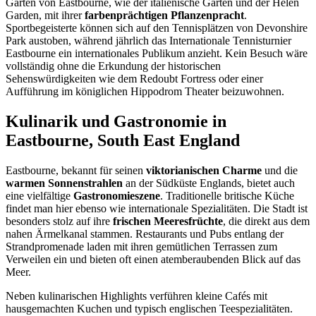
Gärten von Eastbourne, wie der italienische Garten und der Helen
Garden, mit ihrer
farbenprächtigen Pflanzenpracht
.
Sportbegeisterte können sich auf den Tennisplätzen von Devonshire
Park austoben, während jährlich das Internationale Tennisturnier
Eastbourne ein internationales Publikum anzieht. Kein Besuch wäre
vollständig ohne die Erkundung der historischen
Sehenswürdigkeiten wie dem Redoubt Fortress oder einer
Aufführung im königlichen Hippodrom Theater beizuwohnen.
Kulinarik und Gastronomie in
Eastbourne, South East England
Eastbourne, bekannt für seinen
viktorianischen Charme
und die
warmen Sonnenstrahlen
an der Südküste Englands, bietet auch
eine vielfältige
Gastronomieszene
. Traditionelle britische Küche
findet man hier ebenso wie internationale Spezialitäten. Die Stadt ist
besonders stolz auf ihre
frischen Meeresfrüchte
, die direkt aus dem
nahen Ärmelkanal stammen. Restaurants und Pubs entlang der
Strandpromenade laden mit ihren gemütlichen Terrassen zum
Verweilen ein und bieten oft einen atemberaubenden Blick auf das
Meer.
Neben kulinarischen Highlights verführen kleine Cafés mit
hausgemachten Kuchen und typisch englischen Teespezialitäten.