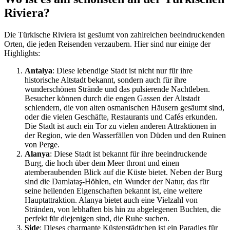
Riviera?
Die Türkische Riviera ist gesäumt von zahlreichen beeindruckenden
Orten, die jeden Reisenden verzaubern. Hier sind nur einige der
Highlights:
Antalya
: Diese lebendige Stadt ist nicht nur für ihre
historische Altstadt bekannt, sondern auch für ihre
wunderschönen Strände und das pulsierende Nachtleben.
Besucher können durch die engen Gassen der Altstadt
schlendern, die von alten osmanischen Häusern gesäumt sind,
oder die vielen Geschäfte, Restaurants und Cafés erkunden.
Die Stadt ist auch ein Tor zu vielen anderen Attraktionen in
der Region, wie den Wasserfällen von Düden und den Ruinen
von Perge.
Alanya
: Diese Stadt ist bekannt für ihre beeindruckende
Burg, die hoch über dem Meer thront und einen
atemberaubenden Blick auf die Küste bietet. Neben der Burg
sind die Damlataş-Höhlen, ein Wunder der Natur, das für
seine heilenden Eigenschaften bekannt ist, eine weitere
Hauptattraktion. Alanya bietet auch eine Vielzahl von
Stränden, von lebhaften bis hin zu abgelegenen Buchten, die
perfekt für diejenigen sind, die Ruhe suchen.
Side
: Dieses charmante Küstenstädtchen ist ein Paradies für