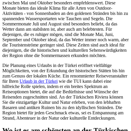
zwischen Mai und Oktober besonders empfehlenswert. Diese
Monate bieten das ideale Klima für alle Arten von Outdoor-
Aktivitäten - von Sonnenbaden an den goldenen Stränden bis hin zu
spannenden Wassersportarten wie Tauchen und Segeln. Die
Sommermonate Juli und August sind besonders beliebt, da das
Wetter dann am stabilsten ist, aber auch am belebtesten. Für
diejenigen, die es ruhiger mögen, sind die Monate Mai, Juni,
September und Oktober ideal, da das Wetter immer noch warm, aber
die Touristenströme geringer sind. Diese Zeiten sind auch ideal für
diejenigen, die die historischen und kulturellen Sehenswürdigkeiten
der Region ohne die Sommermassen erkunden möchten.
Die Planung eines Urlaubs in der Türkei eröffnet vielfältige
Möglichkeiten, von der Erkundung der historischen Stätten bis hin
zum Genuss der lokalen Küche. Ein renommierter Reiseveranstalter
für Ihren
Urlaub in der Türkei
wie die TUI kann dabei eine
hilfreiche Rolle spielen, indem er ein breites Spektrum an
Reiseoptionen bietet, die auf die Bedürfnisse und Wünsche der
Reisenden zugeschnitten sind. An der Türkischen Riviera können
Sie die einzigartige Kultur und Natur erleben, von den lebhaften
Basaren und antiken Ruinen bis zu den idyllischen Stränden. Die
Region bietet für jeden Geschmack etwas, sei es Entspannung am
Strand, Abenteuer in der Natur oder kulturelle Entdeckungen.
Wo ist es am schönsten an der Türkischen