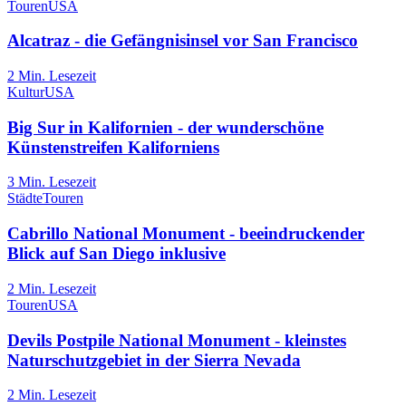
Touren
USA
Alcatraz - die Gefängnisinsel vor San Francisco
2
Min. Lesezeit
Kultur
USA
Big Sur in Kalifornien - der wunderschöne
Künstenstreifen Kaliforniens
3
Min. Lesezeit
Städte
Touren
Cabrillo National Monument - beeindruckender
Blick auf San Diego inklusive
2
Min. Lesezeit
Touren
USA
Devils Postpile National Monument - kleinstes
Naturschutzgebiet in der Sierra Nevada
2
Min. Lesezeit