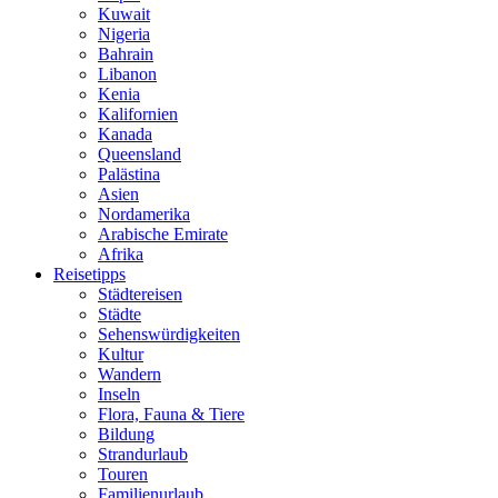
Kuwait
Nigeria
Bahrain
Libanon
Kenia
Kalifornien
Kanada
Queensland
Palästina
Asien
Nordamerika
Arabische Emirate
Afrika
Reisetipps
Städtereisen
Städte
Sehenswürdigkeiten
Kultur
Wandern
Inseln
Flora, Fauna & Tiere
Bildung
Strandurlaub
Touren
Familienurlaub