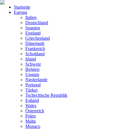
Startseite
Europa
Italien
Deutschland
Spanien
England
Griechenland
Dänemark
Frankreich
Schottland
Irland
Schweiz
Belgien
Ungarn
Niederlande
Portugal
Türkei
Tschechische Republik
Estland
Wales
Österreich
Polen
Malta
Monaco