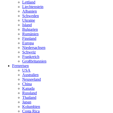
Lettland
Liechtenstein
Albanien
Schweden
Ukraine
Island
Bulgarien
Rumänien
Finnland
Europa
Niedersachsen
Schweiz
Frankreich
Großbritannien
Fernreisen
USA
Australien
Neuseeland
China
Kanada
Russland
Thailand
Japan
Kolumbien
Costa Rica