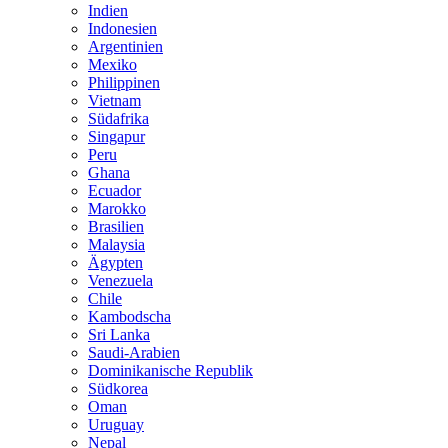
Indien
Indonesien
Argentinien
Mexiko
Philippinen
Vietnam
Südafrika
Singapur
Peru
Ghana
Ecuador
Marokko
Brasilien
Malaysia
Ägypten
Venezuela
Chile
Kambodscha
Sri Lanka
Saudi-Arabien
Dominikanische Republik
Südkorea
Oman
Uruguay
Nepal