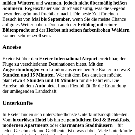
milden Wintern
und
warmen, jedoch nicht übermäßig heißen
Sommern
. Regenschauer sind durchaus häufig, was die Gegend
besonders grün und fruchtbar macht. Die beste Zeit für einen
Besuch ist von
Mai bis September
, wenn Sie die meiste Chance
auf gutes Wetter haben. Doch auch der
Frühling mit seiner
Blütenpracht
und der
Herbst mit seinen farbenfrohen Wäldern
können sehr reizvoll sein.
Anreise
Exeter ist über den
Exeter International Airport
erreichbar, der
Flüge zu verschiedenen Destinationen bietet. Mit den
Zugverbindungen
von London aus erreichen Sie Exeter in etwa
3
Stunden und 15 Minuten
. Wer mit dem Bus anreisen möchte,
plant etwa
4 Stunden und 10 Minuten
für die Fahrt ein. Die
Anreise mit dem
Auto
bietet Ihnen Flexibilität für die Erkundung
der umliegenden Landschaft.
Unterkünfte
In Exeter finden sich unterschiedlichste Unterkunftsmöglichkeiten.
Vom
luxuriösen Hotel
bis hin zu
gemütlichen Bed & Breakfasts
,
modernen Apartments
oder
charmanten Stadthäusern
– für
jeden Geschmack und Geldbeutel ist etwas dabei. Viele Unterkünfte