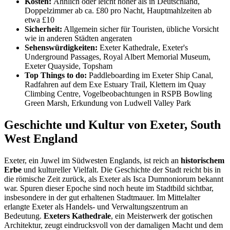
Kosten:
Ähnlich oder leicht höher als in Deutschland,
Doppelzimmer ab ca. £80 pro Nacht, Hauptmahlzeiten ab
etwa £10
Sicherheit:
Allgemein sicher für Touristen, übliche Vorsicht
wie in anderen Städten angeraten
Sehenswürdigkeiten:
Exeter Kathedrale, Exeter's
Underground Passages, Royal Albert Memorial Museum,
Exeter Quayside, Topsham
Top Things to do:
Paddleboarding im Exeter Ship Canal,
Radfahren auf dem Exe Estuary Trail, Klettern im Quay
Climbing Centre, Vogelbeobachtungen in RSPB Bowling
Green Marsh, Erkundung von Ludwell Valley Park
Geschichte und Kultur von Exeter, South
West England
Exeter, ein Juwel im Südwesten Englands, ist reich an
historischem
Erbe
und kultureller Vielfalt. Die Geschichte der Stadt reicht bis in
die römische Zeit zurück, als Exeter als Isca Dumnoniorum bekannt
war. Spuren dieser Epoche sind noch heute im Stadtbild sichtbar,
insbesondere in der gut erhaltenen Stadtmauer. Im Mittelalter
erlangte Exeter als Handels- und Verwaltungszentrum an
Bedeutung.
Exeters Kathedrale
, ein Meisterwerk der gotischen
Architektur, zeugt eindrucksvoll von der damaligen Macht und dem