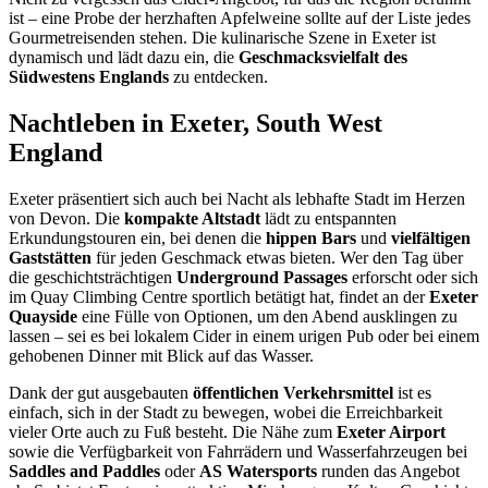
ist – eine Probe der herzhaften Apfelweine sollte auf der Liste jedes
Gourmetreisenden stehen. Die kulinarische Szene in Exeter ist
dynamisch und lädt dazu ein, die
Geschmacksvielfalt des
Südwestens Englands
zu entdecken.
Nachtleben in Exeter, South West
England
Exeter präsentiert sich auch bei Nacht als lebhafte Stadt im Herzen
von Devon. Die
kompakte Altstadt
lädt zu entspannten
Erkundungstouren ein, bei denen die
hippen Bars
und
vielfältigen
Gaststätten
für jeden Geschmack etwas bieten. Wer den Tag über
die geschichtsträchtigen
Underground Passages
erforscht oder sich
im Quay Climbing Centre sportlich betätigt hat, findet an der
Exeter
Quayside
eine Fülle von Optionen, um den Abend ausklingen zu
lassen – sei es bei lokalem Cider in einem urigen Pub oder bei einem
gehobenen Dinner mit Blick auf das Wasser.
Dank der gut ausgebauten
öffentlichen Verkehrsmittel
ist es
einfach, sich in der Stadt zu bewegen, wobei die Erreichbarkeit
vieler Orte auch zu Fuß besteht. Die Nähe zum
Exeter Airport
sowie die Verfügbarkeit von Fahrrädern und Wasserfahrzeugen bei
Saddles and Paddles
oder
AS Watersports
runden das Angebot