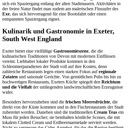
sich ein Spaziergang entlang der alten Stadtmauern. Aktivitäten in
der freien Natur findet man zudem am malerischen Flussufer des
Exe
, das sich hervorragend für eine Bootsfahrt oder einen
entspannten Spaziergang eignet.
Kulinarik und Gastronomie in Exeter,
South West England
Exeter bietet eine vielfältige
Gastronomieszene
, die die
kulinarischen Traditionen von Devon mit modernen Einflüssen
vereint. Liebhaber lokaler Produkte kommen in den
Schlemmerparadiesen der Stadt voll auf ihre Kosten, denn
zahlreiche Restaurants legen einen starken Fokus auf
regionale
Zutaten
und saisonale Gerichte. Von gemütlichen Pubs bis hin zu
hochwertigen Restaurants, Exeters Küche spiegelt den
Reichtum
und die Vielfalt
der umliegenden landwirtschaftlichen Erzeugnisse
wider.
Besonders hervorzuheben sind die
frischen Meeresfrüchte
, die
direkt von der Küste kommen und in den Fischrestaurants der Stadt
zubereitet werden. Daneben sind die traditionellen
Cream Teas
ein
Muss für jeden Besucher; sie beinhalten köstliche Scones, die mit
lokalem Clotted Cream und Erdbeermarmelade serviert werden.
Nicht zu vergessen das Cider-Angebot, für das die Region berühmt