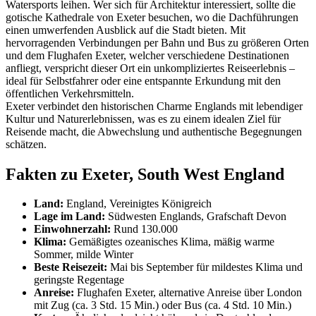
Watersports leihen. Wer sich für Architektur interessiert, sollte die
gotische Kathedrale von Exeter besuchen, wo die Dachführungen
einen umwerfenden Ausblick auf die Stadt bieten. Mit
hervorragenden Verbindungen per Bahn und Bus zu größeren Orten
und dem Flughafen Exeter, welcher verschiedene Destinationen
anfliegt, verspricht dieser Ort ein unkompliziertes Reiseerlebnis –
ideal für Selbstfahrer oder eine entspannte Erkundung mit den
öffentlichen Verkehrsmitteln.
Exeter verbindet den historischen Charme Englands mit lebendiger
Kultur und Naturerlebnissen, was es zu einem idealen Ziel für
Reisende macht, die Abwechslung und authentische Begegnungen
schätzen.
Fakten zu Exeter, South West England
Land:
England, Vereinigtes Königreich
Lage im Land:
Südwesten Englands, Grafschaft Devon
Einwohnerzahl:
Rund 130.000
Klima:
Gemäßigtes ozeanisches Klima, mäßig warme
Sommer, milde Winter
Beste Reisezeit:
Mai bis September für mildestes Klima und
geringste Regentage
Anreise:
Flughafen Exeter, alternative Anreise über London
mit Zug (ca. 3 Std. 15 Min.) oder Bus (ca. 4 Std. 10 Min.)