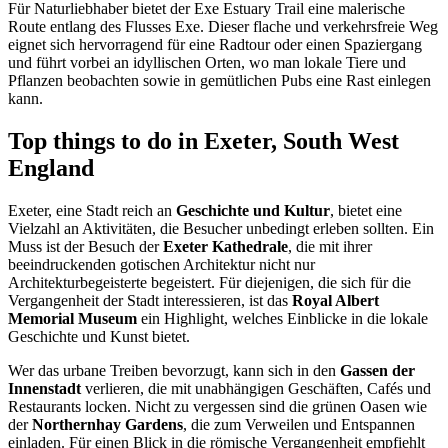
Für Naturliebhaber bietet der Exe Estuary Trail eine malerische
Route entlang des Flusses Exe. Dieser flache und verkehrsfreie Weg
eignet sich hervorragend für eine Radtour oder einen Spaziergang
und führt vorbei an idyllischen Orten, wo man lokale Tiere und
Pflanzen beobachten sowie in gemütlichen Pubs eine Rast einlegen
kann.
Top things to do in Exeter, South West
England
Exeter, eine Stadt reich an
Geschichte und Kultur
, bietet eine
Vielzahl an Aktivitäten, die Besucher unbedingt erleben sollten. Ein
Muss ist der Besuch der
Exeter Kathedrale
, die mit ihrer
beeindruckenden gotischen Architektur nicht nur
Architekturbegeisterte begeistert. Für diejenigen, die sich für die
Vergangenheit der Stadt interessieren, ist das
Royal Albert
Memorial Museum
ein Highlight, welches Einblicke in die lokale
Geschichte und Kunst bietet.
Wer das urbane Treiben bevorzugt, kann sich in den
Gassen der
Innenstadt
verlieren, die mit unabhängigen Geschäften, Cafés und
Restaurants locken. Nicht zu vergessen sind die grünen Oasen wie
der
Northernhay Gardens
, die zum Verweilen und Entspannen
einladen. Für einen Blick in die römische Vergangenheit empfiehlt