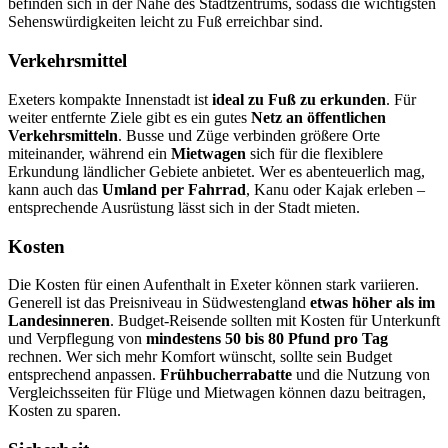
befinden sich in der Nähe des Stadtzentrums, sodass die wichtigsten
Sehenswürdigkeiten leicht zu Fuß erreichbar sind.
Verkehrsmittel
Exeters kompakte Innenstadt ist
ideal zu Fuß zu erkunden
. Für
weiter entfernte Ziele gibt es ein gutes
Netz an öffentlichen
Verkehrsmitteln
. Busse und Züge verbinden größere Orte
miteinander, während ein
Mietwagen
sich für die flexiblere
Erkundung ländlicher Gebiete anbietet. Wer es abenteuerlich mag,
kann auch das
Umland per Fahrrad
, Kanu oder Kajak erleben –
entsprechende Ausrüstung lässt sich in der Stadt mieten.
Kosten
Die Kosten für einen Aufenthalt in Exeter können stark variieren.
Generell ist das Preisniveau in Südwestengland
etwas höher als im
Landesinneren
. Budget-Reisende sollten mit Kosten für Unterkunft
und Verpflegung von
mindestens 50 bis 80 Pfund pro Tag
rechnen. Wer sich mehr Komfort wünscht, sollte sein Budget
entsprechend anpassen.
Frühbucherrabatte
und die Nutzung von
Vergleichsseiten für Flüge und Mietwagen können dazu beitragen,
Kosten zu sparen.