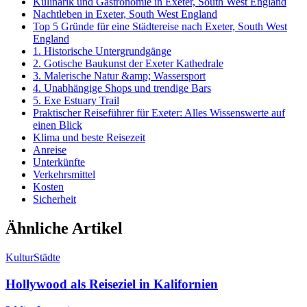
Kulinarik und Gastronomie in Exeter, South West England
Nachtleben in Exeter, South West England
Top 5 Gründe für eine Städtereise nach Exeter, South West
England
1. Historische Untergrundgänge
2. Gotische Baukunst der Exeter Kathedrale
3. Malerische Natur &amp; Wassersport
4. Unabhängige Shops und trendige Bars
5. Exe Estuary Trail
Praktischer Reiseführer für Exeter: Alles Wissenswerte auf
einen Blick
Klima und beste Reisezeit
Anreise
Unterkünfte
Verkehrsmittel
Kosten
Sicherheit
Ähnliche Artikel
Kultur
Städte
Hollywood als Reiseziel in Kalifornien