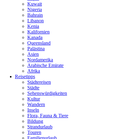
Kuwait
Nigeria
Bahrain
Libanon
Kenia
Kalifornien
Kanada
Queensland
Palästina
Asien
Nordamerika
Arabische Emirate
Afrika
Reisetipps
Städtereisen
Städte
Sehenswürdigkeiten
Kultur
Wandern
Inseln
Flora, Fauna & Tiere
Bildung
Strandurlaub
Touren
Familienurlaub