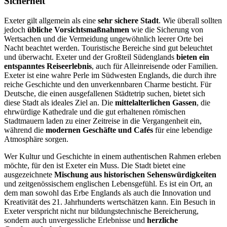
Sicherheit
Exeter gilt allgemein als eine
sehr sichere Stadt
. Wie überall sollten
jedoch
übliche Vorsichtsmaßnahmen
wie die Sicherung von
Wertsachen und die Vermeidung ungewöhnlich leerer Orte bei
Nacht beachtet werden. Touristische Bereiche sind gut beleuchtet
und überwacht. Exeter und der Großteil Südenglands
bieten ein
entspanntes Reiseerlebnis
, auch für Alleinreisende oder Familien.
Exeter ist eine wahre Perle im Südwesten Englands, die durch ihre
reiche Geschichte und den unverkennbaren Charme besticht. Für
Deutsche, die einen ausgefallenen Städtetrip suchen, bietet sich
diese Stadt als ideales Ziel an. Die
mittelalterlichen Gassen
, die
ehrwürdige Kathedrale und die gut erhaltenen römischen
Stadtmauern laden zu einer Zeitreise in die Vergangenheit ein,
während die
modernen Geschäfte und Cafés
für eine lebendige
Atmosphäre sorgen.
Wer Kultur und Geschichte in einem authentischen Rahmen erleben
möchte, für den ist Exeter ein Muss. Die Stadt bietet eine
ausgezeichnete
Mischung aus historischen Sehenswürdigkeiten
und zeitgenössischem englischen Lebensgefühl. Es ist ein Ort, an
dem man sowohl das Erbe Englands als auch die Innovation und
Kreativität des 21. Jahrhunderts wertschätzen kann. Ein Besuch in
Exeter verspricht nicht nur bildungstechnische Bereicherung,
sondern auch unvergessliche Erlebnisse und
herzliche