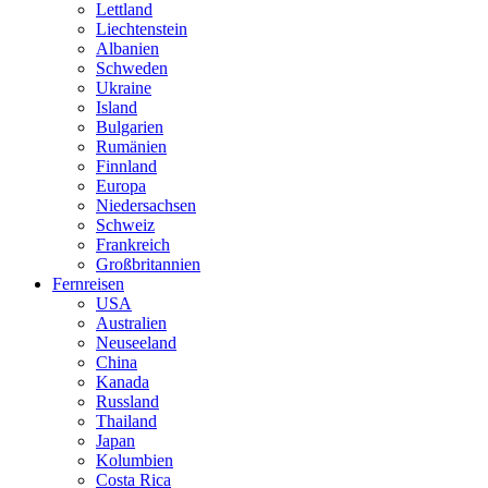
Lettland
Liechtenstein
Albanien
Schweden
Ukraine
Island
Bulgarien
Rumänien
Finnland
Europa
Niedersachsen
Schweiz
Frankreich
Großbritannien
Fernreisen
USA
Australien
Neuseeland
China
Kanada
Russland
Thailand
Japan
Kolumbien
Costa Rica