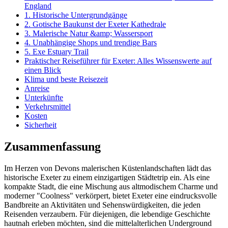
England
1. Historische Untergrundgänge
2. Gotische Baukunst der Exeter Kathedrale
3. Malerische Natur &amp; Wassersport
4. Unabhängige Shops und trendige Bars
5. Exe Estuary Trail
Praktischer Reiseführer für Exeter: Alles Wissenswerte auf
einen Blick
Klima und beste Reisezeit
Anreise
Unterkünfte
Verkehrsmittel
Kosten
Sicherheit
Zusammenfassung
Im Herzen von Devons malerischen Küstenlandschaften lädt das
historische Exeter zu einem einzigartigen Städtetrip ein. Als eine
kompakte Stadt, die eine Mischung aus altmodischem Charme und
moderner "Coolness" verkörpert, bietet Exeter eine eindrucksvolle
Bandbreite an Aktivitäten und Sehenswürdigkeiten, die jeden
Reisenden verzaubern. Für diejenigen, die lebendige Geschichte
hautnah erleben möchten, sind die mittelalterlichen Underground