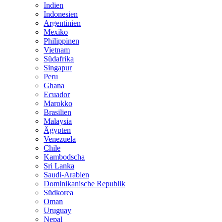
Indien
Indonesien
Argentinien
Mexiko
Philippinen
Vietnam
Südafrika
Singapur
Peru
Ghana
Ecuador
Marokko
Brasilien
Malaysia
Ägypten
Venezuela
Chile
Kambodscha
Sri Lanka
Saudi-Arabien
Dominikanische Republik
Südkorea
Oman
Uruguay
Nepal