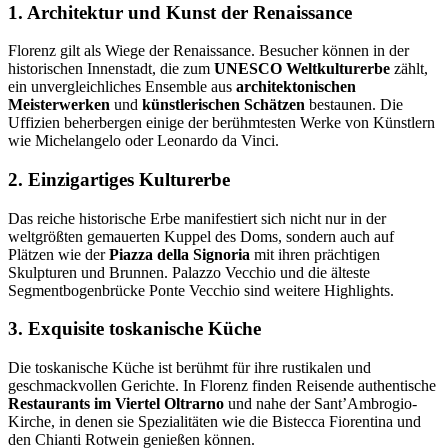
1. Architektur und Kunst der Renaissance
Florenz gilt als Wiege der Renaissance. Besucher können in der
historischen Innenstadt, die zum
UNESCO Weltkulturerbe
zählt,
ein unvergleichliches Ensemble aus
architektonischen
Meisterwerken
und
künstlerischen Schätzen
bestaunen. Die
Uffizien beherbergen einige der berühmtesten Werke von Künstlern
wie Michelangelo oder Leonardo da Vinci.
2. Einzigartiges Kulturerbe
Das reiche historische Erbe manifestiert sich nicht nur in der
weltgrößten gemauerten Kuppel des Doms, sondern auch auf
Plätzen wie der
Piazza della Signoria
mit ihren prächtigen
Skulpturen und Brunnen. Palazzo Vecchio und die älteste
Segmentbogenbrücke Ponte Vecchio sind weitere Highlights.
3. Exquisite toskanische Küche
Die toskanische Küche ist berühmt für ihre rustikalen und
geschmackvollen Gerichte. In Florenz finden Reisende authentische
Restaurants im Viertel Oltrarno
und nahe der Sant’Ambrogio-
Kirche, in denen sie Spezialitäten wie die Bistecca Fiorentina und
den Chianti Rotwein genießen können.