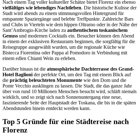
Nach einem Tag voller kultureller Schätze bietet Florenz ein ebenso
vielfältiges wie lebendiges Nachtleben
. Die historische Kulisse der
Stadt wird abends zu einem stimmungsvollen Hintergrund für
entspannte Spaziergänge und belebte Treffpunkte. Zahlreiche Bars
und Clubs in Vierteln wie dem hippen Oltrarno oder in der Nähe der
Sant’Ambrogio-Kirche laden zu
authentischem toskanischem
Genuss
und modernen Cocktails ein. Besucher können den Abend
in einem der exklusiven Restaurants beginnen, die sorgfältig für die
Reisegruppe ausgewählt wurden, um die regionale Küche wie
Bistecca Fiorentina oder Pappa al Pomodoro in Verbindung mit
einem edlen Chianti Wein zu erleben.
Darüber hinaus ist die
atmosphärische Dachterrasse des Grand-
Hotel Baglioni
der perfekte Ort, um den Tag mit einem Blick auf
die
prächtig beleuchteten Monumente
wie den Dom und die
Ponte Vecchio ausklingen zu lassen. Die Stadt, die das ganze Jahr
über von rund 10 Millionen Menschen besucht wird, schläft niemals
wirklich, und so zeigt sich nach Sonnenuntergang eine neue,
faszinierende Seite der Hauptstadt der Toskana, die bis in die späten
Abendstunden hinein entdeckt werden kann.
Top 5 Gründe für eine Städtereise nach
Florenz