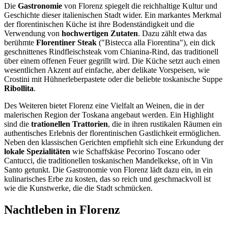
Die
Gastronomie
von Florenz spiegelt die reichhaltige Kultur und
Geschichte dieser italienischen Stadt wider. Ein markantes Merkmal
der florentinischen Küche ist ihre Bodenständigkeit und die
Verwendung von
hochwertigen Zutaten
. Dazu zählt etwa das
berühmte
Florentiner Steak
("Bistecca alla Fiorentina"), ein dick
geschnittenes Rindfleischsteak vom Chianina-Rind, das traditionell
über einem offenen Feuer gegrillt wird. Die Küche setzt auch einen
wesentlichen Akzent auf einfache, aber delikate Vorspeisen, wie
Crostini mit Hühnerleberpastete oder die beliebte toskanische Suppe
Ribollita
.
Des Weiteren bietet Florenz eine Vielfalt an Weinen, die in der
malerischen Region der Toskana angebaut werden. Ein Highlight
sind die
trationellen Trattorien
, die in ihren rustikalen Räumen ein
authentisches Erlebnis der florentinischen Gastlichkeit ermöglichen.
Neben den klassischen Gerichten empfiehlt sich eine Erkundung der
lokale Spezialitäten
wie Schaffskäse Pecorino Toscano oder
Cantucci, die traditionellen toskanischen Mandelkekse, oft in Vin
Santo getunkt. Die Gastronomie von Florenz lädt dazu ein, in ein
kulinarisches Erbe zu kosten, das so reich und geschmackvoll ist
wie die Kunstwerke, die die Stadt schmücken.
Nachtleben in Florenz