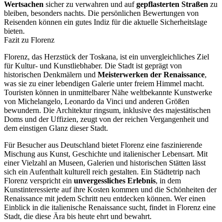
Wertsachen
sicher zu verwahren und auf
gepflasterten Straßen
zu
bleiben, besonders nachts. Die persönlichen Bewertungen von
Reisenden können ein gutes Indiz für die aktuelle Sicherheitslage
bieten.
Fazit zu Florenz
Florenz, das Herzstück der Toskana, ist ein unvergleichliches Ziel
für Kultur- und Kunstliebhaber. Die Stadt ist geprägt von
historischen Denkmälern und
Meisterwerken der Renaissance
,
was sie zu einer lebendigen Galerie unter freiem Himmel macht.
Touristen können in unmittelbarer Nähe weltbekannte Kunstwerke
von Michelangelo, Leonardo da Vinci und anderen Größen
bewundern. Die Architektur ringsum, inklusive des majestätischen
Doms und der Uffizien, zeugt von der reichen Vergangenheit und
dem einstigen Glanz dieser Stadt.
Für Besucher aus Deutschland bietet Florenz eine faszinierende
Mischung aus Kunst, Geschichte und italienischer Lebensart. Mit
einer Vielzahl an Museen, Galerien und historischen Stätten lässt
sich ein Aufenthalt kulturell reich gestalten. Ein Städtetrip nach
Florenz verspricht ein
unvergessliches Erlebnis
, in dem
Kunstinteressierte auf ihre Kosten kommen und die Schönheiten der
Renaissance mit jedem Schritt neu entdecken können. Wer einen
Einblick in die italienische Renaissance sucht, findet in Florenz eine
Stadt, die diese Ära bis heute ehrt und bewahrt.