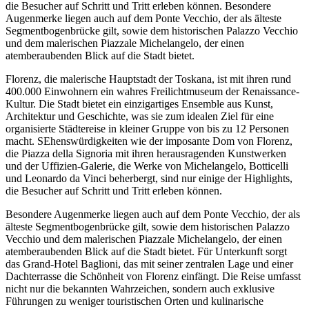
die Besucher auf Schritt und Tritt erleben können. Besondere
Augenmerke liegen auch auf dem Ponte Vecchio, der als älteste
Segmentbogenbrücke gilt, sowie dem historischen Palazzo Vecchio
und dem malerischen Piazzale Michelangelo, der einen
atemberaubenden Blick auf die Stadt bietet.
Florenz, die malerische Hauptstadt der Toskana, ist mit ihren rund
400.000 Einwohnern ein wahres Freilichtmuseum der Renaissance-
Kultur. Die Stadt bietet ein einzigartiges Ensemble aus Kunst,
Architektur und Geschichte, was sie zum idealen Ziel für eine
organisierte Städtereise in kleiner Gruppe von bis zu 12 Personen
macht. SEhenswürdigkeiten wie der imposante Dom von Florenz,
die Piazza della Signoria mit ihren herausragenden Kunstwerken
und der Uffizien-Galerie, die Werke von Michelangelo, Botticelli
und Leonardo da Vinci beherbergt, sind nur einige der Highlights,
die Besucher auf Schritt und Tritt erleben können.
Besondere Augenmerke liegen auch auf dem Ponte Vecchio, der als
älteste Segmentbogenbrücke gilt, sowie dem historischen Palazzo
Vecchio und dem malerischen Piazzale Michelangelo, der einen
atemberaubenden Blick auf die Stadt bietet. Für Unterkunft sorgt
das Grand-Hotel Baglioni, das mit seiner zentralen Lage und einer
Dachterrasse die Schönheit von Florenz einfängt. Die Reise umfasst
nicht nur die bekannten Wahrzeichen, sondern auch exklusive
Führungen zu weniger touristischen Orten und kulinarische