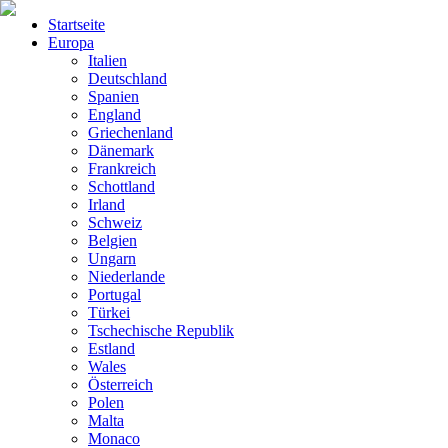
Startseite
Europa
Italien
Deutschland
Spanien
England
Griechenland
Dänemark
Frankreich
Schottland
Irland
Schweiz
Belgien
Ungarn
Niederlande
Portugal
Türkei
Tschechische Republik
Estland
Wales
Österreich
Polen
Malta
Monaco