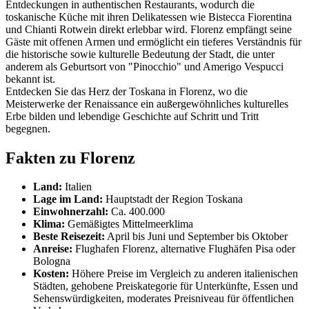
Entdeckungen in authentischen Restaurants, wodurch die
toskanische Küche mit ihren Delikatessen wie Bistecca Fiorentina
und Chianti Rotwein direkt erlebbar wird. Florenz empfängt seine
Gäste mit offenen Armen und ermöglicht ein tieferes Verständnis für
die historische sowie kulturelle Bedeutung der Stadt, die unter
anderem als Geburtsort von "Pinocchio" und Amerigo Vespucci
bekannt ist.
Entdecken Sie das Herz der Toskana in Florenz, wo die
Meisterwerke der Renaissance ein außergewöhnliches kulturelles
Erbe bilden und lebendige Geschichte auf Schritt und Tritt
begegnen.
Fakten zu Florenz
Land:
Italien
Lage im Land:
Hauptstadt der Region Toskana
Einwohnerzahl:
Ca. 400.000
Klima:
Gemäßigtes Mittelmeerklima
Beste Reisezeit:
April bis Juni und September bis Oktober
Anreise:
Flughafen Florenz, alternative Flughäfen Pisa oder
Bologna
Kosten:
Höhere Preise im Vergleich zu anderen italienischen
Städten, gehobene Preiskategorie für Unterkünfte, Essen und
Sehenswürdigkeiten, moderates Preisniveau für öffentlichen