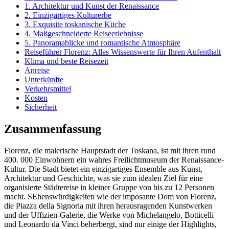
1. Architektur und Kunst der Renaissance
2. Einzigartiges Kulturerbe
3. Exquisite toskanische Küche
4. Maßgeschneiderte Reiseerlebnisse
5. Panoramablicke und romantische Atmosphäre
Reiseführer Florenz: Alles Wissenswerte für Ihren Aufenthalt
Klima und beste Reisezeit
Anreise
Unterkünfte
Verkehrsmittel
Kosten
Sicherheit
Zusammenfassung
Florenz, die malerische Hauptstadt der Toskana, ist mit ihren rund
400. 000 Einwohnern ein wahres Freilichtmuseum der Renaissance-
Kultur. Die Stadt bietet ein einzigartiges Ensemble aus Kunst,
Architektur und Geschichte, was sie zum idealen Ziel für eine
organisierte Städtereise in kleiner Gruppe von bis zu 12 Personen
macht. SEhenswürdigkeiten wie der imposante Dom von Florenz,
die Piazza della Signoria mit ihren herausragenden Kunstwerken
und der Uffizien-Galerie, die Werke von Michelangelo, Botticelli
und Leonardo da Vinci beherbergt, sind nur einige der Highlights,