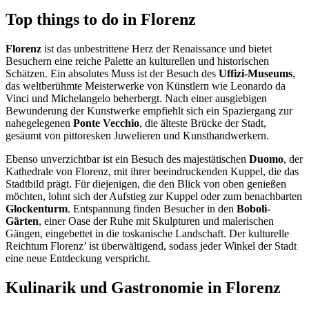
Top things to do in Florenz
Florenz
ist das unbestrittene Herz der Renaissance und bietet
Besuchern eine reiche Palette an kulturellen und historischen
Schätzen. Ein absolutes Muss ist der Besuch des
Uffizi-Museums
,
das weltberühmte Meisterwerke von Künstlern wie Leonardo da
Vinci und Michelangelo beherbergt. Nach einer ausgiebigen
Bewunderung der Kunstwerke empfiehlt sich ein Spaziergang zur
nahegelegenen
Ponte Vecchio
, die älteste Brücke der Stadt,
gesäumt von pittoresken Juwelieren und Kunsthandwerkern.
Ebenso unverzichtbar ist ein Besuch des majestätischen
Duomo
, der
Kathedrale von Florenz, mit ihrer beeindruckenden Kuppel, die das
Stadtbild prägt. Für diejenigen, die den Blick von oben genießen
möchten, lohnt sich der Aufstieg zur Kuppel oder zum benachbarten
Glockenturm
. Entspannung finden Besucher in den
Boboli-
Gärten
, einer Oase der Ruhe mit Skulpturen und malerischen
Gängen, eingebettet in die toskanische Landschaft. Der kulturelle
Reichtum Florenz’ ist überwältigend, sodass jeder Winkel der Stadt
eine neue Entdeckung verspricht.
Kulinarik und Gastronomie in Florenz