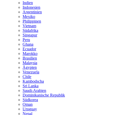
Indien
Indonesien
Argentinien
Mexiko
Philippinen
Vietnam
Südafrika
Singapur
Peru
Ghana
Ecuador
Marokko
Brasilien
Malaysia
Ägypten
Venezuela
Chile
Kambodscha
Sri Lanka
Saudi-Arabien
Dominikanische Republik
Südkorea
Oman
Uruguay
Nepal