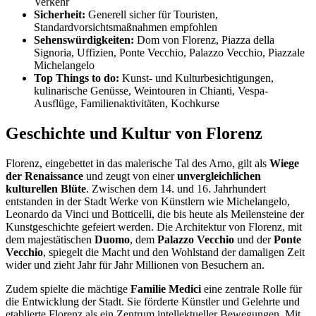
Verkehr
Sicherheit:
Generell sicher für Touristen,
Standardvorsichtsmaßnahmen empfohlen
Sehenswürdigkeiten:
Dom von Florenz, Piazza della
Signoria, Uffizien, Ponte Vecchio, Palazzo Vecchio, Piazzale
Michelangelo
Top Things to do:
Kunst- und Kulturbesichtigungen,
kulinarische Genüsse, Weintouren in Chianti, Vespa-
Ausflüge, Familienaktivitäten, Kochkurse
Geschichte und Kultur von Florenz
Florenz, eingebettet in das malerische Tal des Arno, gilt als
Wiege
der Renaissance
und zeugt von einer
unvergleichlichen
kulturellen Blüte
. Zwischen dem 14. und 16. Jahrhundert
entstanden in der Stadt Werke von Künstlern wie Michelangelo,
Leonardo da Vinci und Botticelli, die bis heute als Meilensteine der
Kunstgeschichte gefeiert werden. Die Architektur von Florenz, mit
dem majestätischen
Duomo
, dem
Palazzo Vecchio
und der
Ponte
Vecchio
, spiegelt die Macht und den Wohlstand der damaligen Zeit
wider und zieht Jahr für Jahr Millionen von Besuchern an.
Zudem spielte die mächtige
Familie Medici
eine zentrale Rolle für
die Entwicklung der Stadt. Sie förderte Künstler und Gelehrte und
etablierte Florenz als ein Zentrum intellektueller Bewegungen. Mit