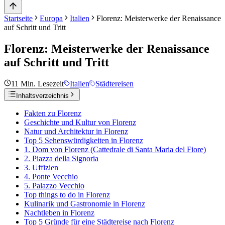
Startseite
Europa
Italien
Florenz: Meisterwerke der Renaissance
auf Schritt und Tritt
Florenz: Meisterwerke der Renaissance
auf Schritt und Tritt
11
Min. Lesezeit
Italien
Städtereisen
Inhaltsverzeichnis
Fakten zu Florenz
Geschichte und Kultur von Florenz
Natur und Architektur in Florenz
Top 5 Sehenswürdigkeiten in Florenz
1. Dom von Florenz (Cattedrale di Santa Maria del Fiore)
2. Piazza della Signoria
3. Uffizien
4. Ponte Vecchio
5. Palazzo Vecchio
Top things to do in Florenz
Kulinarik und Gastronomie in Florenz
Nachtleben in Florenz
Top 5 Gründe für eine Städtereise nach Florenz