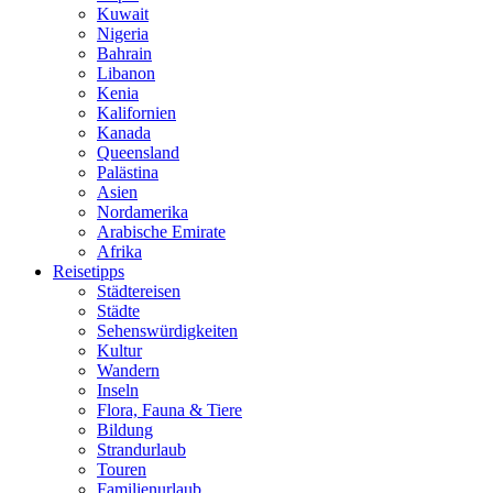
Kuwait
Nigeria
Bahrain
Libanon
Kenia
Kalifornien
Kanada
Queensland
Palästina
Asien
Nordamerika
Arabische Emirate
Afrika
Reisetipps
Städtereisen
Städte
Sehenswürdigkeiten
Kultur
Wandern
Inseln
Flora, Fauna & Tiere
Bildung
Strandurlaub
Touren
Familienurlaub