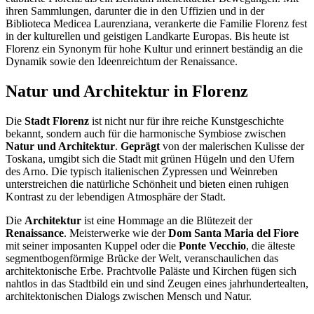
ihren Sammlungen, darunter die in den Uffizien und in der
Biblioteca Medicea Laurenziana, verankerte die Familie Florenz fest
in der kulturellen und geistigen Landkarte Europas. Bis heute ist
Florenz ein Synonym für hohe Kultur und erinnert beständig an die
Dynamik sowie den Ideenreichtum der Renaissance.
Natur und Architektur in Florenz
Die
Stadt Florenz
ist nicht nur für ihre reiche Kunstgeschichte
bekannt, sondern auch für die harmonische Symbiose zwischen
Natur und Architektur
.
Geprägt
von der malerischen Kulisse der
Toskana, umgibt sich die Stadt mit grünen Hügeln und den Ufern
des Arno. Die typisch italienischen Zypressen und Weinreben
unterstreichen die natürliche Schönheit und bieten einen ruhigen
Kontrast zu der lebendigen Atmosphäre der Stadt.
Die
Architektur
ist eine Hommage an die Blütezeit der
Renaissance
. Meisterwerke wie der
Dom Santa Maria del Fiore
mit seiner imposanten Kuppel oder die
Ponte Vecchio
, die älteste
segmentbogenförmige Brücke der Welt, veranschaulichen das
architektonische Erbe. Prachtvolle Paläste und Kirchen fügen sich
nahtlos in das Stadtbild ein und sind Zeugen eines jahrhundertealten,
architektonischen Dialogs zwischen Mensch und Natur.