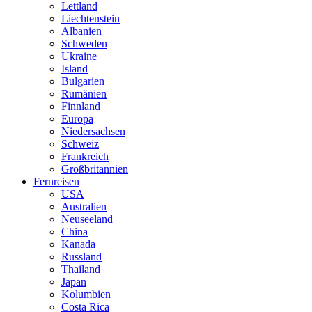
Lettland
Liechtenstein
Albanien
Schweden
Ukraine
Island
Bulgarien
Rumänien
Finnland
Europa
Niedersachsen
Schweiz
Frankreich
Großbritannien
Fernreisen
USA
Australien
Neuseeland
China
Kanada
Russland
Thailand
Japan
Kolumbien
Costa Rica