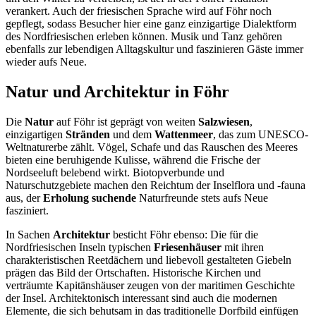
verankert. Auch der friesischen Sprache wird auf Föhr noch
gepflegt, sodass Besucher hier eine ganz einzigartige Dialektform
des Nordfriesischen erleben können. Musik und Tanz gehören
ebenfalls zur lebendigen Alltagskultur und faszinieren Gäste immer
wieder aufs Neue.
Natur und Architektur in Föhr
Die
Natur
auf Föhr ist geprägt von weiten
Salzwiesen
,
einzigartigen
Stränden
und dem
Wattenmeer
, das zum UNESCO-
Weltnaturerbe zählt. Vögel, Schafe und das Rauschen des Meeres
bieten eine beruhigende Kulisse, während die Frische der
Nordseeluft belebend wirkt. Biotopverbunde und
Naturschutzgebiete machen den Reichtum der Inselflora und -fauna
aus, der
Erholung suchende
Naturfreunde stets aufs Neue
fasziniert.
In Sachen
Architektur
besticht Föhr ebenso: Die für die
Nordfriesischen Inseln typischen
Friesenhäuser
mit ihren
charakteristischen Reetdächern und liebevoll gestalteten Giebeln
prägen das Bild der Ortschaften. Historische Kirchen und
verträumte Kapitänshäuser zeugen von der maritimen Geschichte
der Insel. Architektonisch interessant sind auch die modernen
Elemente, die sich behutsam in das traditionelle Dorfbild einfügen