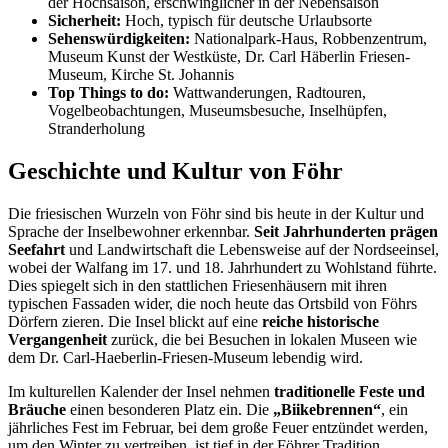
der Hochsaison, erschwinglicher in der Nebensaison
Sicherheit:
Hoch, typisch für deutsche Urlaubsorte
Sehenswürdigkeiten:
Nationalpark-Haus, Robbenzentrum,
Museum Kunst der Westküste, Dr. Carl Häberlin Friesen-
Museum, Kirche St. Johannis
Top Things to do:
Wattwanderungen, Radtouren,
Vogelbeobachtungen, Museumsbesuche, Inselhüpfen,
Stranderholung
Geschichte und Kultur von Föhr
Die friesischen Wurzeln von Föhr sind bis heute in der Kultur und
Sprache der Inselbewohner erkennbar.
Seit Jahrhunderten prägen
Seefahrt
und Landwirtschaft die Lebensweise auf der Nordseeinsel,
wobei der Walfang im 17. und 18. Jahrhundert zu Wohlstand führte.
Dies spiegelt sich in den stattlichen Friesenhäusern mit ihren
typischen Fassaden wider, die noch heute das Ortsbild von Föhrs
Dörfern zieren. Die Insel blickt auf eine
reiche historische
Vergangenheit
zurück, die bei Besuchen in lokalen Museen wie
dem Dr. Carl-Haeberlin-Friesen-Museum lebendig wird.
Im kulturellen Kalender der Insel nehmen
traditionelle Feste und
Bräuche
einen besonderen Platz ein. Die
„Biikebrennen“
, ein
jährliches Fest im Februar, bei dem große Feuer entzündet werden,
um den Winter zu vertreiben, ist tief in der Föhrer Tradition