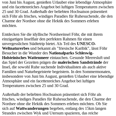
von Juni bis August, genießen Urlauber eine lebendige Atmosphäre
und ein facettenreiches Angebot bei luftigen Temperaturen zwischen
25 und 30 Grad. Außerhalb der beliebten Hochsaison präsentiert
sich Föhr als frisches, windiges Paradies für Ruhesuchende, die den
Charme der Nordsee ohne die Hektik des Sommers erleben
möchten.
Entdecken Sie die idyllische Nordseeinsel Föhr, die mit ihrem
einzigartigen Inselflair den perfekten Rahmen für einen
unvergesslichen Städtetrip bietet. Als Teil des
UNESCO-
Weltnaturerbes
und bekannt als "friesische Karibik", lässt Föhr
Besucher in die Wunder des
Nationalparks Schleswig-
Holsteinisches Wattenmeer
eintauchen. Gesunde Meeresluft und
das Spiel der Gezeiten prägen die
malerischen Sandstrände
der
Insel, die sowohl Ruhe suchende Individualisten als auch aktive
Familien und Naturbegeisterte begeistern. In den Sommermonaten,
insbesondere von Juni bis August, genießen Urlauber eine lebendige
Atmosphäre und ein facettenreiches Angebot bei luftigen
Temperaturen zwischen 25 und 30 Grad.
Außerhalb der beliebten Hochsaison präsentiert sich Föhr als
frisches, windiges Paradies für Ruhesuchende, die den Charme der
Nordsee ohne die Hektik des Sommers erleben möchten. Ob Sie
sich auf
Wattwanderungen
begeben, entlang des 15km langen
Strandes zwischen Wyk und Utersum spazieren, das reiche