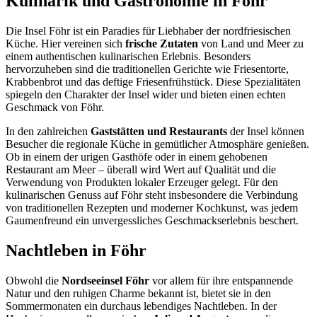
Kulinarik und Gastronomie in Föhr
Die Insel Föhr ist ein Paradies für Liebhaber der nordfriesischen
Küche. Hier vereinen sich
frische Zutaten
von Land und Meer zu
einem authentischen kulinarischen Erlebnis. Besonders
hervorzuheben sind die traditionellen Gerichte wie Friesentorte,
Krabbenbrot und das deftige Friesenfrühstück. Diese Spezialitäten
spiegeln den Charakter der Insel wider und bieten einen echten
Geschmack von Föhr.
In den zahlreichen
Gaststätten und Restaurants
der Insel können
Besucher die regionale Küche in gemütlicher Atmosphäre genießen.
Ob in einem der urigen Gasthöfe oder in einem gehobenen
Restaurant am Meer – überall wird Wert auf Qualität und die
Verwendung von Produkten lokaler Erzeuger gelegt. Für den
kulinarischen Genuss auf Föhr steht insbesondere die Verbindung
von traditionellen Rezepten und moderner Kochkunst, was jedem
Gaumenfreund ein unvergessliches Geschmackserlebnis beschert.
Nachtleben in Föhr
Obwohl die
Nordseeinsel Föhr
vor allem für ihre entspannende
Natur und den ruhigen Charme bekannt ist, bietet sie in den
Sommermonaten ein durchaus lebendiges Nachtleben. In der