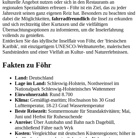
kulturelle Angebot nutzen oder sich in den Restaurants an
regionalen Spezialitäten erfreuen - Föhr ist ein Ziel, das zu jeder
Jahreszeit seinen ganz eigenen Reiz hat. Besonders zu beachten sind
dabei die Möglichkeiten,
fahrradfreundlich
die Insel zu erkunden
und sich rechtzeitig über Kurtaxen und die vielfältigen
Übernachtungsoptionen zu informieren, um die Inselerfahrung
vollends zu genießen.
Entdecken Sie das idyllische Inselflair von Föhr, der 'friesischen
Karibik', mit einzigartigem UNESCO-Weltnaturerbe, malerischen
Sandstränden und einer Vielfalt an Kultur- und Naturerlebnissen.
Fakten zu Föhr
Land:
Deutschland
Lage im Land:
Schleswig-Holstein, Nordseeinsel im
Nationalpark Schleswig-Holsteinisches Wattenmeer
Einwohnerzahl:
Rund 8.700
Klima:
Gemäßigt-maritim; Hochsaison bis 30 Grad
Lufttemperatur, 18-23 Grad Wassertemperatur
Beste Reisezeit:
Sommermonate für Strandaktivitäten; Mai,
Juni und Herbst für Ruhesuchende
Anreise:
Über Autobahn und Bahn nach Dagebüll,
anschließend Fähre nach Wyk
Kosten:
Vergleichbar mit deutschen Küstenregionen; höher in