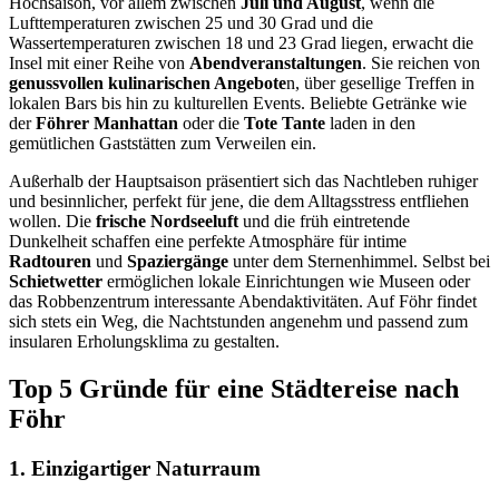
Hochsaison, vor allem zwischen
Juli und August
, wenn die
Lufttemperaturen zwischen 25 und 30 Grad und die
Wassertemperaturen zwischen 18 und 23 Grad liegen, erwacht die
Insel mit einer Reihe von
Abendveranstaltungen
. Sie reichen von
genussvollen kulinarischen Angebote
n, über gesellige Treffen in
lokalen Bars bis hin zu kulturellen Events. Beliebte Getränke wie
der
Föhrer Manhattan
oder die
Tote Tante
laden in den
gemütlichen Gaststätten zum Verweilen ein.
Außerhalb der Hauptsaison präsentiert sich das Nachtleben ruhiger
und besinnlicher, perfekt für jene, die dem Alltagsstress entfliehen
wollen. Die
frische Nordseeluft
und die früh eintretende
Dunkelheit schaffen eine perfekte Atmosphäre für intime
Radtouren
und
Spaziergänge
unter dem Sternenhimmel. Selbst bei
Schietwetter
ermöglichen lokale Einrichtungen wie Museen oder
das Robbenzentrum interessante Abendaktivitäten. Auf Föhr findet
sich stets ein Weg, die Nachtstunden angenehm und passend zum
insularen Erholungsklima zu gestalten.
Top 5 Gründe für eine Städtereise nach
Föhr
1. Einzigartiger Naturraum