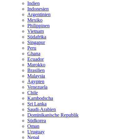
Indien
Indonesien
Argentinien
Mexiko
Philippinen
Vietnam
Südafrika
Singapur
Peru
Ghana
Ecuador
Marokko
Brasilien
Malaysia
Ägypten
Venezuela
Chile
Kambodscha
Sri Lanka
Saudi-Arabien
Dominikanische Republik
Südkorea
Oman
Uruguay
Nepal