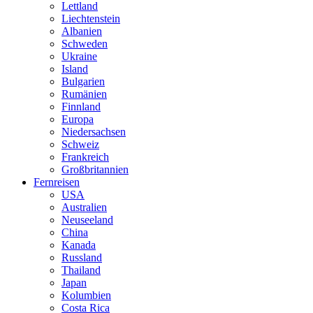
Lettland
Liechtenstein
Albanien
Schweden
Ukraine
Island
Bulgarien
Rumänien
Finnland
Europa
Niedersachsen
Schweiz
Frankreich
Großbritannien
Fernreisen
USA
Australien
Neuseeland
China
Kanada
Russland
Thailand
Japan
Kolumbien
Costa Rica