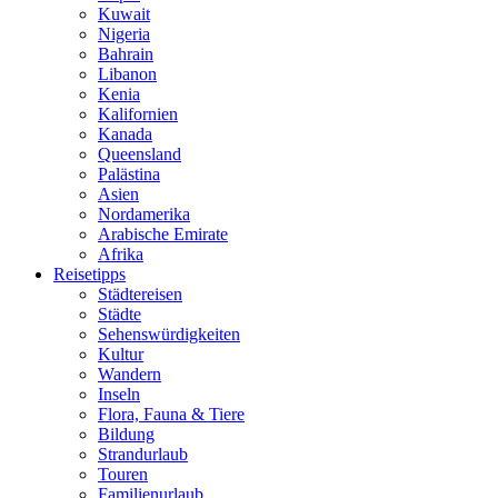
Kuwait
Nigeria
Bahrain
Libanon
Kenia
Kalifornien
Kanada
Queensland
Palästina
Asien
Nordamerika
Arabische Emirate
Afrika
Reisetipps
Städtereisen
Städte
Sehenswürdigkeiten
Kultur
Wandern
Inseln
Flora, Fauna & Tiere
Bildung
Strandurlaub
Touren
Familienurlaub