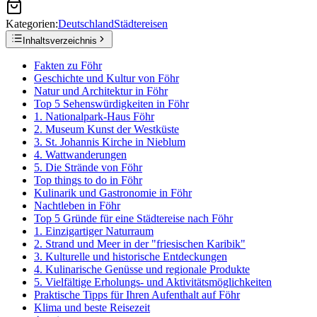
Kategorien:
Deutschland
Städtereisen
Inhaltsverzeichnis
Fakten zu Föhr
Geschichte und Kultur von Föhr
Natur und Architektur in Föhr
Top 5 Sehenswürdigkeiten in Föhr
1. Nationalpark-Haus Föhr
2. Museum Kunst der Westküste
3. St. Johannis Kirche in Nieblum
4. Wattwanderungen
5. Die Strände von Föhr
Top things to do in Föhr
Kulinarik und Gastronomie in Föhr
Nachtleben in Föhr
Top 5 Gründe für eine Städtereise nach Föhr
1. Einzigartiger Naturraum
2. Strand und Meer in der "friesischen Karibik"
3. Kulturelle und historische Entdeckungen
4. Kulinarische Genüsse und regionale Produkte
5. Vielfältige Erholungs- und Aktivitätsmöglichkeiten
Praktische Tipps für Ihren Aufenthalt auf Föhr
Klima und beste Reisezeit