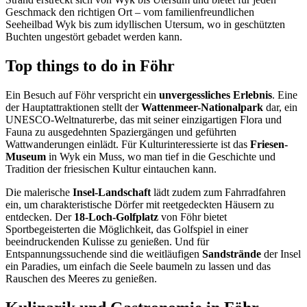
Geschmack den richtigen Ort – vom familienfreundlichen
Seeheilbad Wyk bis zum idyllischen Utersum, wo in geschützten
Buchten ungestört gebadet werden kann.
Top things to do in Föhr
Ein Besuch auf Föhr verspricht ein
unvergessliches Erlebnis
. Eine
der Hauptattraktionen stellt der
Wattenmeer-Nationalpark
dar, ein
UNESCO-Weltnaturerbe, das mit seiner einzigartigen Flora und
Fauna zu ausgedehnten Spaziergängen und geführten
Wattwanderungen einlädt. Für Kulturinteressierte ist das
Friesen-
Museum
in Wyk ein Muss, wo man tief in die Geschichte und
Tradition der friesischen Kultur eintauchen kann.
Die malerische
Insel-Landschaft
lädt zudem zum Fahrradfahren
ein, um charakteristische Dörfer mit reetgedeckten Häusern zu
entdecken. Der
18-Loch-Golfplatz
von Föhr bietet
Sportbegeisterten die Möglichkeit, das Golfspiel in einer
beeindruckenden Kulisse zu genießen. Und für
Entspannungssuchende sind die weitläufigen
Sandstrände
der Insel
ein Paradies, um einfach die Seele baumeln zu lassen und das
Rauschen des Meeres zu genießen.