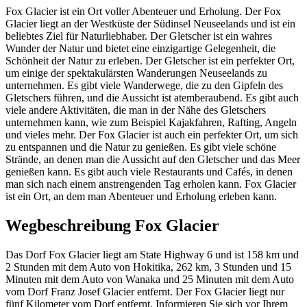
Fox Glacier ist ein Ort voller Abenteuer und Erholung. Der Fox
Glacier liegt an der Westküste der Südinsel Neuseelands und ist ein
beliebtes Ziel für Naturliebhaber. Der Gletscher ist ein wahres
Wunder der Natur und bietet eine einzigartige Gelegenheit, die
Schönheit der Natur zu erleben. Der Gletscher ist ein perfekter Ort,
um einige der spektakulärsten Wanderungen Neuseelands zu
unternehmen. Es gibt viele Wanderwege, die zu den Gipfeln des
Gletschers führen, und die Aussicht ist atemberaubend. Es gibt auch
viele andere Aktivitäten, die man in der Nähe des Gletschers
unternehmen kann, wie zum Beispiel Kajakfahren, Rafting, Angeln
und vieles mehr. Der Fox Glacier ist auch ein perfekter Ort, um sich
zu entspannen und die Natur zu genießen. Es gibt viele schöne
Strände, an denen man die Aussicht auf den Gletscher und das Meer
genießen kann. Es gibt auch viele Restaurants und Cafés, in denen
man sich nach einem anstrengenden Tag erholen kann. Fox Glacier
ist ein Ort, an dem man Abenteuer und Erholung erleben kann.
Wegbeschreibung Fox Glacier
Das Dorf Fox Glacier liegt am State Highway 6 und ist 158 km und
2 Stunden mit dem Auto von Hokitika, 262 km, 3 Stunden und 15
Minuten mit dem Auto von Wanaka und 25 Minuten mit dem Auto
vom Dorf Franz Josef Glacier entfernt. Der Fox Glacier liegt nur
fünf Kilometer vom Dorf entfernt. Informieren Sie sich vor Ihrem