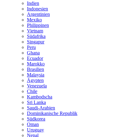
Indien
Indonesien
Argentinien
Mexiko
Philippinen
Vietnam
Südafrika
Singapur
Peru
Ghana
Ecuador
Marokko
Brasilien
Malaysia
Ägypten
Venezuela
Chile
Kambodscha
Sri Lanka
Saudi-Arabien
Dominikanische Republik
Südkorea
Oman
Uruguay
Nepal