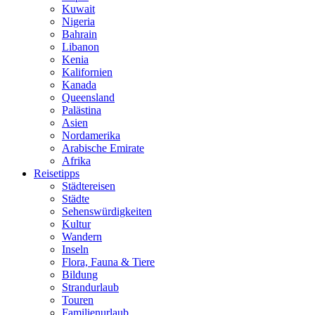
Kuwait
Nigeria
Bahrain
Libanon
Kenia
Kalifornien
Kanada
Queensland
Palästina
Asien
Nordamerika
Arabische Emirate
Afrika
Reisetipps
Städtereisen
Städte
Sehenswürdigkeiten
Kultur
Wandern
Inseln
Flora, Fauna & Tiere
Bildung
Strandurlaub
Touren
Familienurlaub