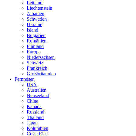
Lettland
Liechtenstein
Albanien
Schweden
Ukraine
Island
Bulgarien
Rumänien
Finnland
Europa
Niedersachsen
Schweiz
Frankreich
Großbritannien
Fernreisen
USA
Australien
Neuseeland
China
Kanada
Russland
Thailand
Japan
Kolumbien
Costa Rica