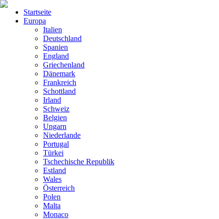
Startseite
Europa
Italien
Deutschland
Spanien
England
Griechenland
Dänemark
Frankreich
Schottland
Irland
Schweiz
Belgien
Ungarn
Niederlande
Portugal
Türkei
Tschechische Republik
Estland
Wales
Österreich
Polen
Malta
Monaco