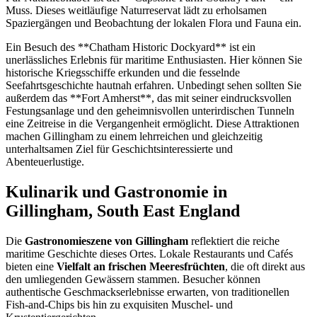
Muss. Dieses weitläufige Naturreservat lädt zu erholsamen
Spaziergängen und Beobachtung der lokalen Flora und Fauna ein.
Ein Besuch des **Chatham Historic Dockyard** ist ein
unerlässliches Erlebnis für maritime Enthusiasten. Hier können Sie
historische Kriegsschiffe erkunden und die fesselnde
Seefahrtsgeschichte hautnah erfahren. Unbedingt sehen sollten Sie
außerdem das **Fort Amherst**, das mit seiner eindrucksvollen
Festungsanlage und den geheimnisvollen unterirdischen Tunneln
eine Zeitreise in die Vergangenheit ermöglicht. Diese Attraktionen
machen Gillingham zu einem lehrreichen und gleichzeitig
unterhaltsamen Ziel für Geschichtsinteressierte und
Abenteuerlustige.
Kulinarik und Gastronomie in
Gillingham, South East England
Die
Gastronomieszene von Gillingham
reflektiert die reiche
maritime Geschichte dieses Ortes. Lokale Restaurants und Cafés
bieten eine
Vielfalt an frischen Meeresfrüchten
, die oft direkt aus
den umliegenden Gewässern stammen. Besucher können
authentische Geschmackserlebnisse erwarten, von traditionellen
Fish-and-Chips bis hin zu exquisiten Muschel- und