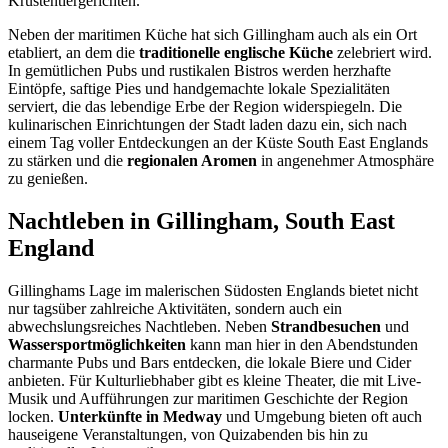
Krustentiergerichten.
Neben der maritimen Küche hat sich Gillingham auch als ein Ort
etabliert, an dem die
traditionelle englische Küche
zelebriert wird.
In gemütlichen Pubs und rustikalen Bistros werden herzhafte
Eintöpfe, saftige Pies und handgemachte lokale Spezialitäten
serviert, die das lebendige Erbe der Region widerspiegeln. Die
kulinarischen Einrichtungen der Stadt laden dazu ein, sich nach
einem Tag voller Entdeckungen an der Küste South East Englands
zu stärken und die
regionalen Aromen
in angenehmer Atmosphäre
zu genießen.
Nachtleben in Gillingham, South East
England
Gillinghams Lage im malerischen Südosten Englands bietet nicht
nur tagsüber zahlreiche Aktivitäten, sondern auch ein
abwechslungsreiches Nachtleben. Neben
Strandbesuchen
und
Wassersportmöglichkeiten
kann man hier in den Abendstunden
charmante Pubs und Bars entdecken, die lokale Biere und Cider
anbieten. Für Kulturliebhaber gibt es kleine Theater, die mit Live-
Musik und Aufführungen zur maritimen Geschichte der Region
locken.
Unterkünfte in Medway
und Umgebung bieten oft auch
hauseigene Veranstaltungen, von Quizabenden bis hin zu