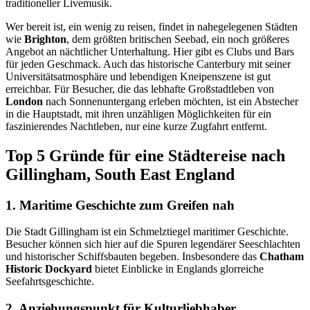
traditioneller Livemusik.
Wer bereit ist, ein wenig zu reisen, findet in nahegelegenen Städten
wie
Brighton
, dem größten britischen Seebad, ein noch größeres
Angebot an nächtlicher Unterhaltung. Hier gibt es Clubs und Bars
für jeden Geschmack. Auch das historische Canterbury mit seiner
Universitätsatmosphäre und lebendigen Kneipenszene ist gut
erreichbar. Für Besucher, die das lebhafte Großstadtleben von
London
nach Sonnenuntergang erleben möchten, ist ein Abstecher
in die Hauptstadt, mit ihren unzähligen Möglichkeiten für ein
faszinierendes Nachtleben, nur eine kurze Zugfahrt entfernt.
Top 5 Gründe für eine Städtereise nach
Gillingham, South East England
1. Maritime Geschichte zum Greifen nah
Die Stadt Gillingham ist ein Schmelztiegel maritimer Geschichte.
Besucher können sich hier auf die Spuren legendärer Seeschlachten
und historischer Schiffsbauten begeben. Insbesondere das
Chatham
Historic Dockyard
bietet Einblicke in Englands glorreiche
Seefahrtsgeschichte.
2. Anziehungspunkt für Kulturliebhaber