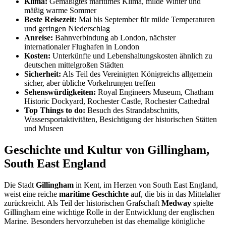
Klima:
Gemäßigtes maritimes Klima, milde Winter und
mäßig warme Sommer
Beste Reisezeit:
Mai bis September für milde Temperaturen
und geringen Niederschlag
Anreise:
Bahnverbindung ab London, nächster
internationaler Flughafen in London
Kosten:
Unterkünfte und Lebenshaltungskosten ähnlich zu
deutschen mittelgroßen Städten
Sicherheit:
Als Teil des Vereinigten Königreichs allgemein
sicher, aber übliche Vorkehrungen treffen
Sehenswürdigkeiten:
Royal Engineers Museum, Chatham
Historic Dockyard, Rochester Castle, Rochester Cathedral
Top Things to do:
Besuch des Strandabschnitts,
Wassersportaktivitäten, Besichtigung der historischen Stätten
und Museen
Geschichte und Kultur von Gillingham,
South East England
Die Stadt
Gillingham
in Kent, im Herzen von South East England,
weist eine reiche
maritime Geschichte
auf, die bis in das Mittelalter
zurückreicht. Als Teil der historischen Grafschaft
Medway
spielte
Gillingham eine wichtige Rolle in der Entwicklung der englischen
Marine. Besonders hervorzuheben ist das ehemalige königliche