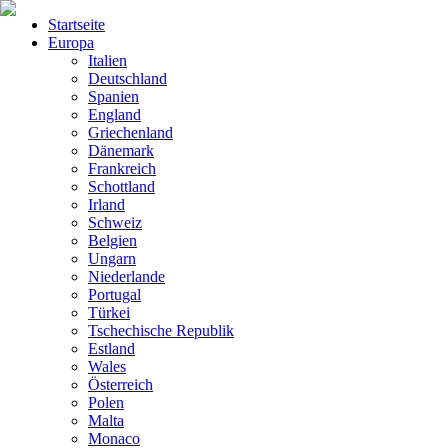
Startseite
Europa
Italien
Deutschland
Spanien
England
Griechenland
Dänemark
Frankreich
Schottland
Irland
Schweiz
Belgien
Ungarn
Niederlande
Portugal
Türkei
Tschechische Republik
Estland
Wales
Österreich
Polen
Malta
Monaco