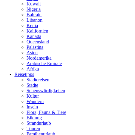
Kuwait
Nigeria
Bahrain
Libanon
Kenia
Kalifornien
Kanada
Queensland
Palästina
Asien
Nordamerika
Arabische Emirate
Afrika
Reisetipps
Städtereisen
Städte
Sehenswürdigkeiten
Kultur
Wandern
Inseln
Flora, Fauna & Tiere
Bildung
Strandurlaub
Touren
Familienurlaub