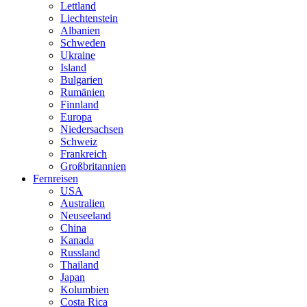
Lettland
Liechtenstein
Albanien
Schweden
Ukraine
Island
Bulgarien
Rumänien
Finnland
Europa
Niedersachsen
Schweiz
Frankreich
Großbritannien
Fernreisen
USA
Australien
Neuseeland
China
Kanada
Russland
Thailand
Japan
Kolumbien
Costa Rica