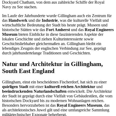
Dockyard Chatham, von dem aus zahlreiche Schiffe der Royal
Navy zu See stachen.
Im Laufe der Jahrhunderte wurde Gillingham auch ein Zentrum für
das
Handwerk
und die
Industrie
, was die kulturelle Vielfalt und
wirtschaftliche Bedeutung der Stadt bis heute prägt. Museen und
historische Stätten wie das
Fort Amherst
und das
Royal Engineers
Museum
bieten Einblicke in diese faszinierenden Aspekte der
lokalen Geschichte und ziehen Kulturinteressierte sowie
Geschichtsliebhaber gleichermaßen an. Gillingham bleibt ein
lebendiges Zeugnis der englischen Verbindung zur See, geprägt
durch jahrhundertelange Traditionen und Geschichten.
Natur und Architektur in Gillingham,
South East England
Gillingham, einst ein bescheidenes Fischerdorf, hat sich zu einer
quirligen Stadt
mit einer
kulturell reichen Architektur
und
beeindruckenden Naturlandschaften
entwickelt. Die Architektur
der Stadt ist geprägt durch eine Vielfalt von Gebäudestilen, die vom
historischen Dockyard bis zu modernen Wohnanlagen reichen.
Besonders hervorzuheben ist das
Royal Engineers Museum
, das
als architektonisches Juwel gilt und eine umfangreiche Sammlung
militärtechnischer Exponate beherbergt.