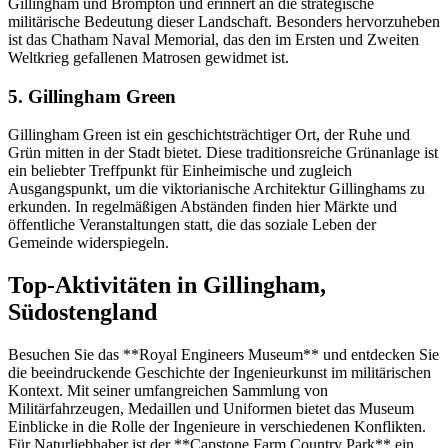
Gillingham und Brompton und erinnert an die strategische
militärische Bedeutung dieser Landschaft. Besonders hervorzuheben
ist das Chatham Naval Memorial, das den im Ersten und Zweiten
Weltkrieg gefallenen Matrosen gewidmet ist.
5. Gillingham Green
Gillingham Green ist ein geschichtsträchtiger Ort, der Ruhe und
Grün mitten in der Stadt bietet. Diese traditionsreiche Grünanlage ist
ein beliebter Treffpunkt für Einheimische und zugleich
Ausgangspunkt, um die viktorianische Architektur Gillinghams zu
erkunden. In regelmäßigen Abständen finden hier Märkte und
öffentliche Veranstaltungen statt, die das soziale Leben der
Gemeinde widerspiegeln.
Top-Aktivitäten in Gillingham,
Südostengland
Besuchen Sie das **Royal Engineers Museum** und entdecken Sie
die beeindruckende Geschichte der Ingenieurkunst im militärischen
Kontext. Mit seiner umfangreichen Sammlung von
Militärfahrzeugen, Medaillen und Uniformen bietet das Museum
Einblicke in die Rolle der Ingenieure in verschiedenen Konflikten.
Für Naturliebhaber ist der **Capstone Farm Country Park** ein