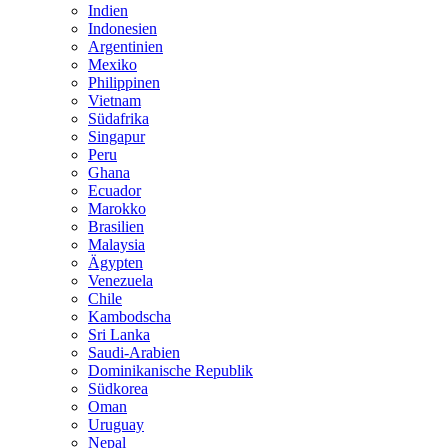
Indien
Indonesien
Argentinien
Mexiko
Philippinen
Vietnam
Südafrika
Singapur
Peru
Ghana
Ecuador
Marokko
Brasilien
Malaysia
Ägypten
Venezuela
Chile
Kambodscha
Sri Lanka
Saudi-Arabien
Dominikanische Republik
Südkorea
Oman
Uruguay
Nepal