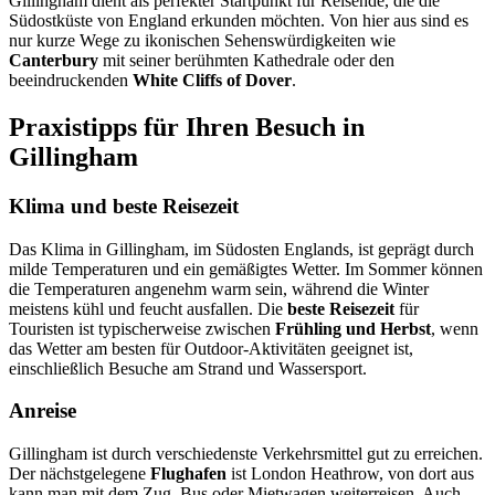
Gillingham dient als perfekter Startpunkt für Reisende, die die
Südostküste von England erkunden möchten. Von hier aus sind es
nur kurze Wege zu ikonischen Sehenswürdigkeiten wie
Canterbury
mit seiner berühmten Kathedrale oder den
beeindruckenden
White Cliffs of Dover
.
Praxistipps für Ihren Besuch in
Gillingham
Klima und beste Reisezeit
Das Klima in Gillingham, im Südosten Englands, ist geprägt durch
milde Temperaturen und ein gemäßigtes Wetter. Im Sommer können
die Temperaturen angenehm warm sein, während die Winter
meistens kühl und feucht ausfallen. Die
beste Reisezeit
für
Touristen ist typischerweise zwischen
Frühling und Herbst
, wenn
das Wetter am besten für Outdoor-Aktivitäten geeignet ist,
einschließlich Besuche am Strand und Wassersport.
Anreise
Gillingham ist durch verschiedenste Verkehrsmittel gut zu erreichen.
Der nächstgelegene
Flughafen
ist London Heathrow, von dort aus
kann man mit dem Zug, Bus oder Mietwagen weiterreisen. Auch