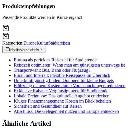
Produktempfehlungen
Passende Produkte werden in Kürze ergänzt
Kategorien:
Europe
Kultur
Städtereisen
Inhaltsverzeichnis
Europa als perfektes Reiseziel für Studierende
Reisezeit optimieren: Wann man am günstigsten unterwegs ist
Transportwahl: Bus, Bahn oder Flugzeug?
Eurail und Interrail: Flexible Reisepässe im Überblick
Unterkunft günstig finden: Optionen für kleine Budgets
Frühzeitig planen: Kosten durch Vorausbuchungen reduzieren
Exklusive Rabatte: Vergünstigungen für Studierende
Lokale Ereignisse: Das kulturelle Angebot entdecken
Kluges Finanzmanagement: Kosten im Blick behalten
Sicherheit und Gesundheit auf Reisen
Abschluss: Die Gelegenheit nutzen und Europa entdecken
Ähnliche Artikel