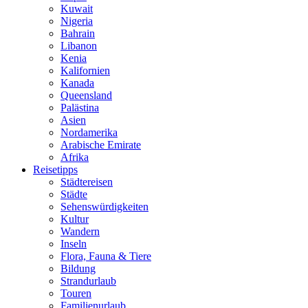
Kuwait
Nigeria
Bahrain
Libanon
Kenia
Kalifornien
Kanada
Queensland
Palästina
Asien
Nordamerika
Arabische Emirate
Afrika
Reisetipps
Städtereisen
Städte
Sehenswürdigkeiten
Kultur
Wandern
Inseln
Flora, Fauna & Tiere
Bildung
Strandurlaub
Touren
Familienurlaub