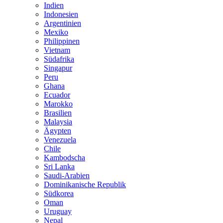
Indien
Indonesien
Argentinien
Mexiko
Philippinen
Vietnam
Südafrika
Singapur
Peru
Ghana
Ecuador
Marokko
Brasilien
Malaysia
Ägypten
Venezuela
Chile
Kambodscha
Sri Lanka
Saudi-Arabien
Dominikanische Republik
Südkorea
Oman
Uruguay
Nepal