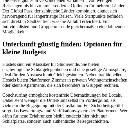
Die Pässe gibt es in verschiedenen Varianten – von wenigen
Reisetagen bis hin zu umfassenderen Optionen für mehrere Länder.
Der Global Pass, der zahlreiche Länder kombiniert, eignet sich
hervorragend für längerfristige Reisen. Viele Startpunkte befinden
sich direkt in Stadtzentren, was die Anfahrt erleichtert. Für
Individualisten und Gruppenreisende gleichermaßen eine lohnende
Möglichkeit.
Unterkunft günstig finden: Optionen für
kleine Budgets
Hostels sind ein Klassiker für Studierende. Sie bieten
erschwingliche Schlafgelegenheiten und eine gesellige Atmosphäre,
ideal für den Austausch mit Gleichgesinnten. Neben traditionellen
Hostels bieten Plattformen Zimmer in privaten Wohngemeinschaften
oder kleine Apartments, die sich besonders in Gruppen rechnen.
Couchsurfing ermöglicht kostenfreie Übernachtungen bei Locals.
Dabei steht weniger die Unterkunft selbst im Vordergrund, als
vielmehr die Begegnung mit der Gastkultur. Für Sicherheitsgefühl
sorgt das Bewertungs- und Verifikationssystem der Plattformen. Wer
offen für neue Erfahrungen bleibt, entdeckt hier nicht nur
Schlafplätze, sondern auch authentische Reisegeschichten.