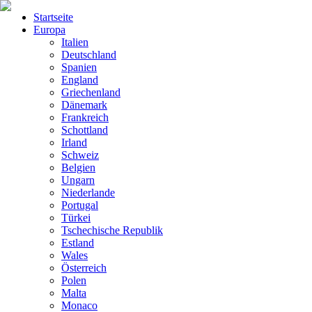
Startseite
Europa
Italien
Deutschland
Spanien
England
Griechenland
Dänemark
Frankreich
Schottland
Irland
Schweiz
Belgien
Ungarn
Niederlande
Portugal
Türkei
Tschechische Republik
Estland
Wales
Österreich
Polen
Malta
Monaco