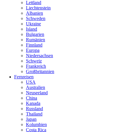
Lettland
Liechtenstein
Albanien
Schweden
Ukraine
Island
Bulgarien
Rumänien
Finnland
Europa
Niedersachsen
Schweiz
Frankreich
Großbritannien
Fernreisen
USA
Australien
Neuseeland
China
Kanada
Russland
Thailand
Japan
Kolumbien
Costa Rica