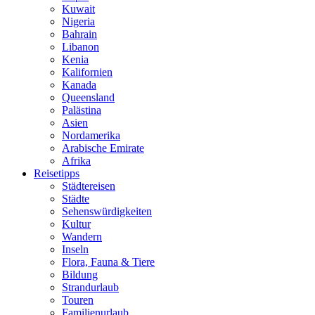
Kuwait
Nigeria
Bahrain
Libanon
Kenia
Kalifornien
Kanada
Queensland
Palästina
Asien
Nordamerika
Arabische Emirate
Afrika
Reisetipps
Städtereisen
Städte
Sehenswürdigkeiten
Kultur
Wandern
Inseln
Flora, Fauna & Tiere
Bildung
Strandurlaub
Touren
Familienurlaub