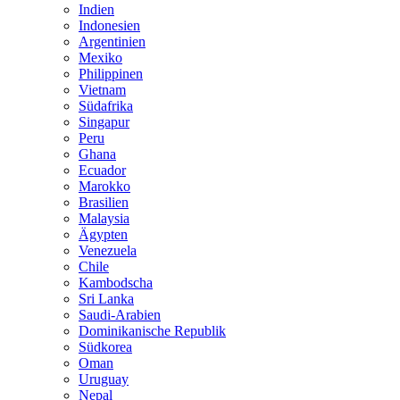
Indien
Indonesien
Argentinien
Mexiko
Philippinen
Vietnam
Südafrika
Singapur
Peru
Ghana
Ecuador
Marokko
Brasilien
Malaysia
Ägypten
Venezuela
Chile
Kambodscha
Sri Lanka
Saudi-Arabien
Dominikanische Republik
Südkorea
Oman
Uruguay
Nepal