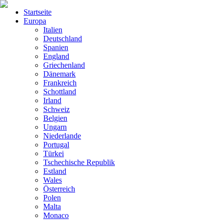
Startseite
Europa
Italien
Deutschland
Spanien
England
Griechenland
Dänemark
Frankreich
Schottland
Irland
Schweiz
Belgien
Ungarn
Niederlande
Portugal
Türkei
Tschechische Republik
Estland
Wales
Österreich
Polen
Malta
Monaco