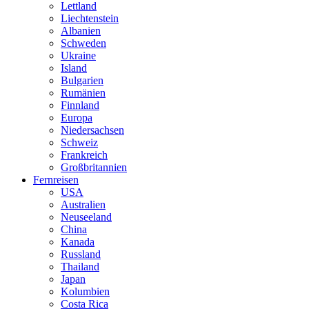
Lettland
Liechtenstein
Albanien
Schweden
Ukraine
Island
Bulgarien
Rumänien
Finnland
Europa
Niedersachsen
Schweiz
Frankreich
Großbritannien
Fernreisen
USA
Australien
Neuseeland
China
Kanada
Russland
Thailand
Japan
Kolumbien
Costa Rica