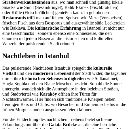
Straßenverkaufsständen
aus, wo man schnell und günstig lokale
Snacks wie Simit (Sesamkringel), Balık-Ekmek (Fischbrötchen)
oder Köfte (Fleischbällchen) genießen kann. In gehobenen
Restaurants
trifft man auf feinere Speisen wie Meze (Vorspeisen),
frischen Fisch aus dem Bosporus und ausgewählte süße Leckereien
wie Baklava. Die
kulinarische Erfahrung
in Istanbul ist nicht nur
eine Geschmacks-, sondern ebenso eine Sinnesreise, die den
Gaumen mit jedem Bissen an die historischen und kulturellen
Wurzeln der pulsierenden Stadt erinnert.
Nachtleben in Istanbul
Das pulsierende Nachtleben Istanbuls spiegelt die
kulturelle
Vielfalt
und den
modernen Lebensstil
der Stadt wider, die tagsüber
durch ihre
historischen Sehenswürdigkeiten
wie Sultanahmet,
Hagia Sophia und den Blaue Moschee besticht. Sobald die Sonne
untergeht, wandelt sich die Atmosphäre in den belebten Straßen,
und Stadtviertel wie
Karaköy
öffnen ihre Türen für
Nachtschwärmer. Hier finden sich traditionelle Kneipen neben
trendigen Bars und Clubs, wo Besucher und Einheimische bis in die
frühen Morgenstunden ausgelassen feiern können.
Für die Entdeckung des nächtlichen Treibens bietet sich eine
Erkundungstour über die
Galata Brücke
an, die eine herrliche