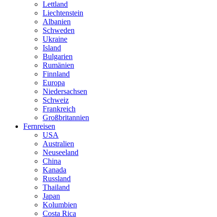
Lettland
Liechtenstein
Albanien
Schweden
Ukraine
Island
Bulgarien
Rumänien
Finnland
Europa
Niedersachsen
Schweiz
Frankreich
Großbritannien
Fernreisen
USA
Australien
Neuseeland
China
Kanada
Russland
Thailand
Japan
Kolumbien
Costa Rica