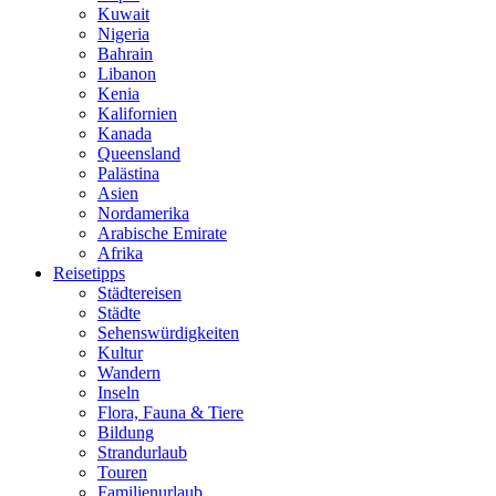
Kuwait
Nigeria
Bahrain
Libanon
Kenia
Kalifornien
Kanada
Queensland
Palästina
Asien
Nordamerika
Arabische Emirate
Afrika
Reisetipps
Städtereisen
Städte
Sehenswürdigkeiten
Kultur
Wandern
Inseln
Flora, Fauna & Tiere
Bildung
Strandurlaub
Touren
Familienurlaub