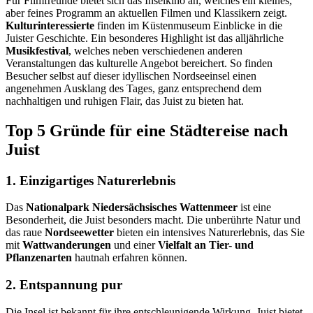
Für Filmfreunde bietet sich das Inselkino an, welches ein kleines,
aber feines Programm an aktuellen Filmen und Klassikern zeigt.
Kulturinteressierte
finden im Küstenmuseum Einblicke in die
Juister Geschichte. Ein besonderes Highlight ist das alljährliche
Musikfestival
, welches neben verschiedenen anderen
Veranstaltungen das kulturelle Angebot bereichert. So finden
Besucher selbst auf dieser idyllischen Nordseeinsel einen
angenehmen Ausklang des Tages, ganz entsprechend dem
nachhaltigen und ruhigen Flair, das Juist zu bieten hat.
Top 5 Gründe für eine Städtereise nach
Juist
1. Einzigartiges Naturerlebnis
Das
Nationalpark Niedersächsisches Wattenmeer
ist eine
Besonderheit, die Juist besonders macht. Die unberührte Natur und
das raue
Nordseewetter
bieten ein intensives Naturerlebnis, das Sie
mit
Wattwanderungen
und einer
Vielfalt an Tier- und
Pflanzenarten
hautnah erfahren können.
2. Entspannung pur
Die Insel ist bekannt für ihre entschleunigende Wirkung. Juist bietet