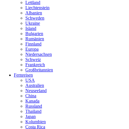
Lettland
Liechtenstein
Albanien
Schweden
Ukraine
Island
Bulgarien
Rumänien
Finnland
Europa
Niedersachsen
Schweiz
Frankreich
Großbritannien
Fernreisen
USA
Australien
Neuseeland
China
Kanada
Russland
Thailand
Japan
Kolumbien
Costa Rica