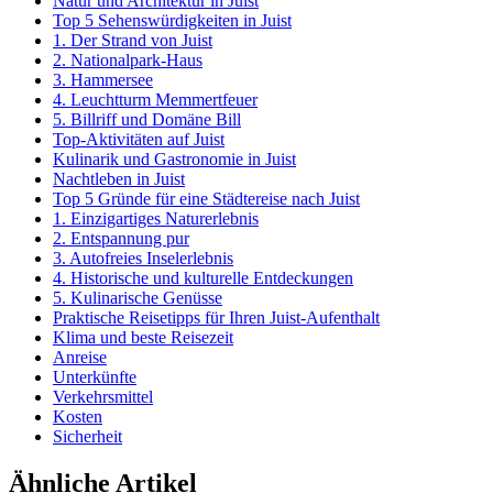
Natur und Architektur in Juist
Top 5 Sehenswürdigkeiten in Juist
1. Der Strand von Juist
2. Nationalpark-Haus
3. Hammersee
4. Leuchtturm Memmertfeuer
5. Billriff und Domäne Bill
Top-Aktivitäten auf Juist
Kulinarik und Gastronomie in Juist
Nachtleben in Juist
Top 5 Gründe für eine Städtereise nach Juist
1. Einzigartiges Naturerlebnis
2. Entspannung pur
3. Autofreies Inselerlebnis
4. Historische und kulturelle Entdeckungen
5. Kulinarische Genüsse
Praktische Reisetipps für Ihren Juist-Aufenthalt
Klima und beste Reisezeit
Anreise
Unterkünfte
Verkehrsmittel
Kosten
Sicherheit
Ähnliche Artikel