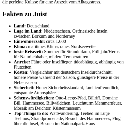
die perfekte Kulisse für eine Auszeit vom Alltagsstress.
Fakten zu Juist
Land:
Deutschland
Lage im Land:
Niedersachsen, Ostfriesische Inseln,
zwischen Borkum und Norderney
Einwohnerzahl:
circa 1.600
Klima:
maritimes Klima, raues Nordseewetter
beste Reisezeit:
Sommer für Strandurlaub, Frühjahr/Herbst
für Naturliebhaber, mildere Temperaturen
Anreise:
Fähre oder Inselflieger, tideabhängig, abhängig von
Flutzeiten
Kosten:
Vergleichbar mit deutschem Inseldurchschnitt;
höhere Preise während der Saison, günstigere Preise in der
Nebensaison
Sicherheit:
Hoher Sicherheitsstandard, familienfreundlich,
entspannte Atmosphäre
Sehenswürdigkeiten:
Otto-Leege-Pfad, Billriff, Domäne
Bill, Hammersee, Billwäldchen, Leuchtturm Memmertfeuer,
Mosaik am Deichtor, Küstenmuseum
Top Things to do:
Wattwanderung, Teetied im Lütje
Teehuus, Strandpromenade, Besuch des Hammersees, Flug
über die Insel, Besuch im Nationalpark-Haus