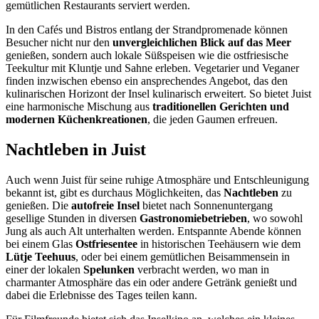
gemütlichen Restaurants serviert werden.
In den Cafés und Bistros entlang der Strandpromenade können
Besucher nicht nur den
unvergleichlichen Blick auf das Meer
genießen, sondern auch lokale Süßspeisen wie die ostfriesische
Teekultur mit Kluntje und Sahne erleben. Vegetarier und Veganer
finden inzwischen ebenso ein ansprechendes Angebot, das den
kulinarischen Horizont der Insel kulinarisch erweitert. So bietet Juist
eine harmonische Mischung aus
traditionellen Gerichten und
modernen Küchenkreationen
, die jeden Gaumen erfreuen.
Nachtleben in Juist
Auch wenn Juist für seine ruhige Atmosphäre und Entschleunigung
bekannt ist, gibt es durchaus Möglichkeiten, das
Nachtleben
zu
genießen. Die
autofreie Insel
bietet nach Sonnenuntergang
gesellige Stunden in diversen
Gastronomiebetrieben
, wo sowohl
Jung als auch Alt unterhalten werden. Entspannte Abende können
bei einem Glas
Ostfriesentee
in historischen Teehäusern wie dem
Lütje Teehuus
, oder bei einem gemütlichen Beisammensein in
einer der lokalen
Spelunken
verbracht werden, wo man in
charmanter Atmosphäre das ein oder andere Getränk genießt und
dabei die Erlebnisse des Tages teilen kann.