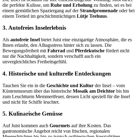
die perfekte Kulisse, um
Ruhe und Erholung
zu finden, sei es bei
einem gemütlichen Spaziergang auf der
Strandpromenade
oder bei
einem Teetied im geschichtsträchtigen
Lütje Teehuus
.
3. Autofreies Inselerlebnis
Als
autofreie Insel
bietet Juist eine einzigartige Atmosphäre, die es
Ihnen erlaubt, den Alltagsstress hinter sich zu lassen. Die
Bewegungsfreiheit mit
Fahrrad
und
Pferdekutsche
fördert nicht
nur die Nachhaltigkeit, sondern verschafft auch ein
unvergleichliches Freiheitsgefühl.
4. Historische und kulturelle Entdeckungen
Tauchen Sie ein in die
Geschichte und Kultur
der Insel – vom
Küstenmuseum über das historische
Mosaik am Deichtor
bis hin
zum Leuchtturm Memmertfeuer, dessen Licht speziell für die Insel
und nicht für Schiffe leuchtet.
5. Kulinarische Genüsse
Auf Juist kommen auch
Gourmets
auf ihre Kosten. Das
gastronomische Angebot reicht von frischen, regionalen
Meeresfrüchten bis hin zu typisch ostfriesischen Spezialitäten.