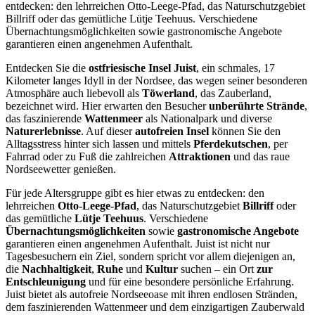
entdecken: den lehrreichen Otto-Leege-Pfad, das Naturschutzgebiet
Billriff oder das gemütliche Lütje Teehuus. Verschiedene
Übernachtungsmöglichkeiten sowie gastronomische Angebote
garantieren einen angenehmen Aufenthalt.
Entdecken Sie die
ostfriesische Insel Juist
, ein schmales, 17
Kilometer langes Idyll in der Nordsee, das wegen seiner besonderen
Atmosphäre auch liebevoll als
Töwerland
, das Zauberland,
bezeichnet wird. Hier erwarten den Besucher
unberührte Strände
,
das faszinierende
Wattenmeer
als Nationalpark und diverse
Naturerlebnisse
. Auf dieser
autofreien Insel
können Sie den
Alltagsstress hinter sich lassen und mittels
Pferdekutschen
, per
Fahrrad oder zu Fuß die zahlreichen
Attraktionen
und das raue
Nordseewetter genießen.
Für jede Altersgruppe gibt es hier etwas zu entdecken: den
lehrreichen
Otto-Leege-Pfad
, das Naturschutzgebiet
Billriff
oder
das gemütliche
Lütje Teehuus
. Verschiedene
Übernachtungsmöglichkeiten
sowie
gastronomische Angebote
garantieren einen angenehmen Aufenthalt. Juist ist nicht nur
Tagesbesuchern ein Ziel, sondern spricht vor allem diejenigen an,
die
Nachhaltigkeit
,
Ruhe
und
Kultur
suchen – ein Ort
zur
Entschleunigung
und für eine besondere persönliche Erfahrung.
Juist bietet als autofreie Nordseeoase mit ihren endlosen Stränden,
dem faszinierenden Wattenmeer und dem einzigartigen Zauberwald