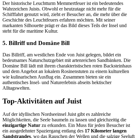
Der historische Leuchtturm Memmertfeuer ist ein bedeutendes
Wahrzeichen Juists. Obwohl er heutzutage nicht mehr für die
Schifffahrt genutzt wird, zieht er Besucher an, die mehr über die
Geschichte des Leuchtfeuers erfahren möchten. Mit seiner
markanten Silhouette prägt er das Bild dieses Teils der Insel und
steht für die maritime Kultur.
5. Billriff und Domäne Bill
Das Billriff, am westlichen Ende von Juist gelegen, bildet ein
bedeutsames Naturschutzgebiet mit artenreichen Sandbänken. Die
Domäne Bill lädt mit ihrem charakteristischen roten Backsteinhaus
und dem Angebot an lokalem Rosinenstuten zu einem kulturellen
wie kulinarischen Ausflug ein. Zusammen bieten sie ein
authentisches Insel- und Naturerlebnis abseits hektischer
Alltagswelten.
Top-Aktivitäten auf Juist
Auf der idyllischen Nordseeinsel Juist gibt es zahlreiche
Möglichkeiten, die Seele baumeln zu lassen und gleichzeitig die
einzigartige Natur
zu erkunden. Ein Muss für jeden Besucher ist
ein ausgedehnter Spaziergang entlang des
17 Kilometer langen
Sandstrandes
, wo das Rauschen der Wellen und die salzige Seeluft