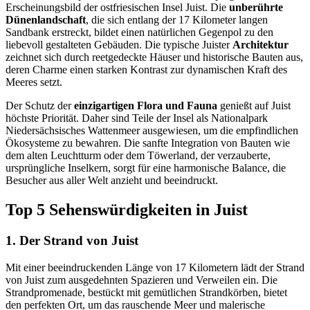
Erscheinungsbild der ostfriesischen Insel Juist. Die
unberührte
Dünenlandschaft
, die sich entlang der 17 Kilometer langen
Sandbank erstreckt, bildet einen natürlichen Gegenpol zu den
liebevoll gestalteten Gebäuden. Die typische Juister
Architektur
zeichnet sich durch reetgedeckte Häuser und historische Bauten aus,
deren Charme einen starken Kontrast zur dynamischen Kraft des
Meeres setzt.
Der Schutz der
einzigartigen Flora und Fauna
genießt auf Juist
höchste Priorität. Daher sind Teile der Insel als Nationalpark
Niedersächsisches Wattenmeer ausgewiesen, um die empfindlichen
Ökosysteme zu bewahren. Die sanfte Integration von Bauten wie
dem alten Leuchtturm oder dem Töwerland, der verzauberte,
ursprüngliche Inselkern, sorgt für eine harmonische Balance, die
Besucher aus aller Welt anzieht und beeindruckt.
Top 5 Sehenswürdigkeiten in Juist
1. Der Strand von Juist
Mit einer beeindruckenden Länge von 17 Kilometern lädt der Strand
von Juist zum ausgedehnten Spazieren und Verweilen ein. Die
Strandpromenade, bestückt mit gemütlichen Strandkörben, bietet
den perfekten Ort, um das rauschende Meer und malerische