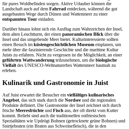
für pures Wohlbefinden sorgen. Aktive Urlauber können die
Landschaft auch auf dem
Fahrrad
entdecken, während die gut
ausgebauten Wege durch Dünen und Wattenmeer zu einer
entspannten Tour
einladen.
Darüber hinaus lohnt sich ein Ausflug zum Wahrzeichen der Insel,
dem alten Leuchtturm, der einen
panoramischen Blick
über die
Insel und das umgebende Meer bietet. Kulturinteressierte sollten
einen Besuch im
küstengeschichtlichen Museum
einplanen, um
mehr über die faszinierende Geschichte und die maritime Kultur
Juists zu erfahren. Nicht zu vergessen ist die Möglichkeit, an einer
geführten Wattwanderung
teilzunehmen, um die
biologische
Vielfalt
des UNESCO-Weltnaturerbes Wattenmeer hautnah zu
erleben.
Kulinarik und Gastronomie in Juist
Auf Juist erwartet die Besucher ein
vielfältiges kulinarisches
Angebot
, das sich stark durch die
Nordsee
und die regionalen
Produkte definiert. Die Gastronomie der Insel zeichnet sich durch
frische
Meeresfrüchte
und
Fisch
aus, der oft direkt vom Kutter
kommt. Beliebt sind auch die traditionellen ostfriesischen
Spezialitäten wie Updrögt Bohnen (getrocknete grüne Bohnen) und
Snirtjebraten (ein Braten aus Schweinefleisch), die in den