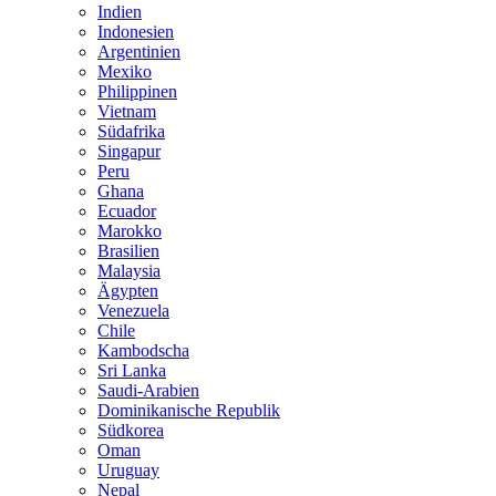
Indien
Indonesien
Argentinien
Mexiko
Philippinen
Vietnam
Südafrika
Singapur
Peru
Ghana
Ecuador
Marokko
Brasilien
Malaysia
Ägypten
Venezuela
Chile
Kambodscha
Sri Lanka
Saudi-Arabien
Dominikanische Republik
Südkorea
Oman
Uruguay
Nepal