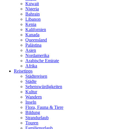
Kuwait
Nigeria
Bahrain
Libanon
Kenia
Kalifornien
Kanada
Queensland
Palästina
Asien
Nordamerika
Arabische Emirate
Afrika
Reisetipps
Städtereisen
Städte
Sehenswürdigkeiten
Kultur
Wandern
Inseln
Flora, Fauna & Tiere
Bildung
Strandurlaub
Touren
Familienurlaub