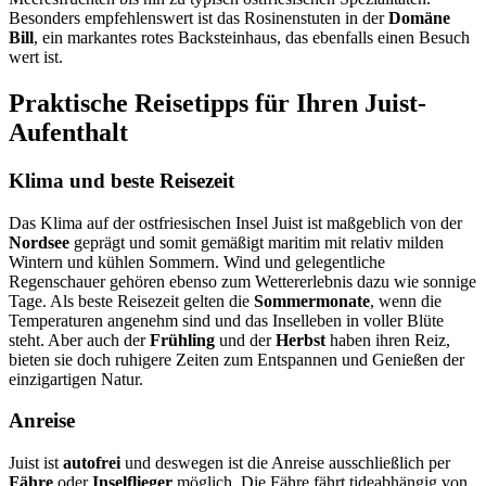
Besonders empfehlenswert ist das Rosinenstuten in der
Domäne
Bill
, ein markantes rotes Backsteinhaus, das ebenfalls einen Besuch
wert ist.
Praktische Reisetipps für Ihren Juist-
Aufenthalt
Klima und beste Reisezeit
Das Klima auf der ostfriesischen Insel Juist ist maßgeblich von der
Nordsee
geprägt und somit gemäßigt maritim mit relativ milden
Wintern und kühlen Sommern. Wind und gelegentliche
Regenschauer gehören ebenso zum Wettererlebnis dazu wie sonnige
Tage. Als beste Reisezeit gelten die
Sommermonate
, wenn die
Temperaturen angenehm sind und das Inselleben in voller Blüte
steht. Aber auch der
Frühling
und der
Herbst
haben ihren Reiz,
bieten sie doch ruhigere Zeiten zum Entspannen und Genießen der
einzigartigen Natur.
Anreise
Juist ist
autofrei
und deswegen ist die Anreise ausschließlich per
Fähre
oder
Inselflieger
möglich. Die Fähre fährt tideabhängig von