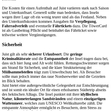
Die Kosten für einen Aufenthalt auf Juist variieren stark nach Saison
und Unterkunftsart. Generell sollte man bedenken, dass Inseln
wegen ihrer Lage oft ein wenig teurer sind als das Festland. Neben
den Unterkunftskosten kommen Ausgaben für
Verpflegung
,
Fahrradverleih
und eventuelle
Fährtickets
dazu. Die TöwerCard
ist als Gastbeitrag Pflicht und beinhaltet das Fährticket sowie
teilweise weitere Vergünstigungen.
Sicherheit
Juist gilt als sehr
sicherer Urlaubsort
. Die
geringe
Kriminalitätsrate
und die
Entspanntheit
der Insel tragen dazu bei,
dass sich hier Jung und Alt wohl fühlen. Rettungsschwimmer sorgen
am Strand für Sicherheit, und die klare Strukturierung der
Müllsammelstellen
trägt zum Umweltschutz bei. Als Besucher
sollte man jedoch immer das raue Nordseewetter und die Gezeiten
im Blick behalten.
Juist bietet eine außergewöhnliche Gelegenheit zur Entschleunigung
und ist somit ein idealer Ort für einen erholsamen Städtetrip abseits
des hektischen Alltags. Die Insel punktet mit ihrer
idyllischen
Natur
,
kilometerlangen Sandstränden
und einem
einzigartigen
Wattenmeer
, welches zum UNESCO Weltkulturerbe zählt. Die
entspannte Atmosphäre ermöglicht es Besuchern, dem Stress zu