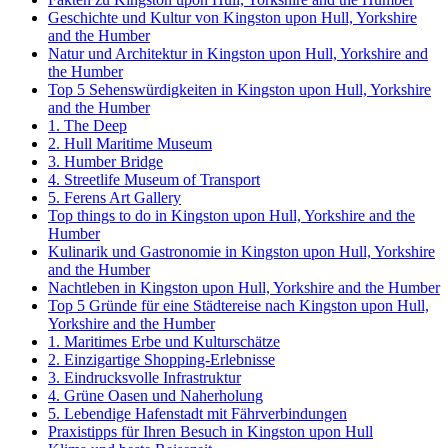
Geschichte und Kultur von Kingston upon Hull, Yorkshire
and the Humber
Natur und Architektur in Kingston upon Hull, Yorkshire and
the Humber
Top 5 Sehenswürdigkeiten in Kingston upon Hull, Yorkshire
and the Humber
1. The Deep
2. Hull Maritime Museum
3. Humber Bridge
4. Streetlife Museum of Transport
5. Ferens Art Gallery
Top things to do in Kingston upon Hull, Yorkshire and the
Humber
Kulinarik und Gastronomie in Kingston upon Hull, Yorkshire
and the Humber
Nachtleben in Kingston upon Hull, Yorkshire and the Humber
Top 5 Gründe für eine Städtereise nach Kingston upon Hull,
Yorkshire and the Humber
1. Maritimes Erbe und Kulturschätze
2. Einzigartige Shopping-Erlebnisse
3. Eindrucksvolle Infrastruktur
4. Grüne Oasen und Naherholung
5. Lebendige Hafenstadt mit Fährverbindungen
Praxistipps für Ihren Besuch in Kingston upon Hull