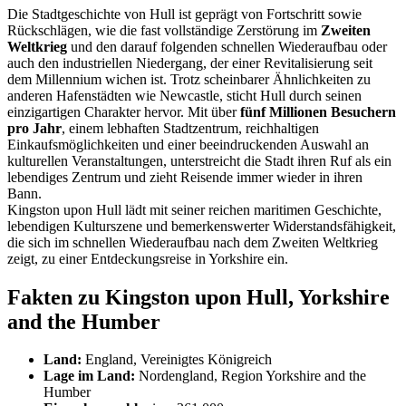
Die Stadtgeschichte von Hull ist geprägt von Fortschritt sowie
Rückschlägen, wie die fast vollständige Zerstörung im
Zweiten
Weltkrieg
und den darauf folgenden schnellen Wiederaufbau oder
auch den industriellen Niedergang, der einer Revitalisierung seit
dem Millennium wichen ist. Trotz scheinbarer Ähnlichkeiten zu
anderen Hafenstädten wie Newcastle, sticht Hull durch seinen
einzigartigen Charakter hervor. Mit über
fünf Millionen Besuchern
pro Jahr
, einem lebhaften Stadtzentrum, reichhaltigen
Einkaufsmöglichkeiten und einer beeindruckenden Auswahl an
kulturellen Veranstaltungen, unterstreicht die Stadt ihren Ruf als ein
lebendiges Zentrum und zieht Reisende immer wieder in ihren
Bann.
Kingston upon Hull lädt mit seiner reichen maritimen Geschichte,
lebendigen Kulturszene und bemerkenswerter Widerstandsfähigkeit,
die sich im schnellen Wiederaufbau nach dem Zweiten Weltkrieg
zeigt, zu einer Entdeckungsreise in Yorkshire ein.
Fakten zu Kingston upon Hull, Yorkshire
and the Humber
Land:
England, Vereinigtes Königreich
Lage im Land:
Nordengland, Region Yorkshire and the
Humber