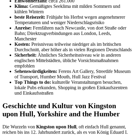
Einwohnerzahl:
circa 261.000
Klima:
Gemäßigtes Seeklima mit milden Sommern und
kühlen Wintern
beste Reisezeit:
Frühjahr bis Herbst wegen angenehmerer
Temperaturen und weniger Niederschlagsrisiko
Anreise:
Fernfähren nach Newcastle, von dort Straße oder
Bahn; Direktzugverbindungen aus London, Leeds,
Manchester
Kosten:
Preisniveau teilweise niedriger als im britischen
Durchschnitt, aber höher als in vielen Regionen Deutschlands
Sicherheit:
Ähnliches Sicherheitsniveau wie in anderen
englischen Mittelstädten, übliche Vorsichtsmaßnahmen
empfohlen
Sehenswürdigkeiten:
Ferens Art Gallery, Streetlife Museum
of Transport, Humber Mouth, Hull Jazz Festival
Top Things to do:
kulturelle Veranstaltungen besuchen,
lokale Pubs erkunden, Shopping in großen Einkaufszentren
und Einkaufsstraßen
Geschichte und Kultur von Kingston
upon Hull, Yorkshire and the Humber
Die Wurzeln von
Kingston upon Hull
, oft einfach Hull genannt,
reichen bis ins 12. Jahrhundert zurück, als es von König Eduard I.