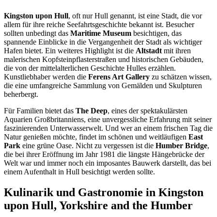
Kingston upon Hull
, oft nur Hull genannt, ist eine Stadt, die vor
allem für ihre reiche Seefahrtsgeschichte bekannt ist. Besucher
sollten unbedingt das
Maritime Museum
besichtigen, das
spannende Einblicke in die Vergangenheit der Stadt als wichtiger
Hafen bietet. Ein weiteres Highlight ist die
Altstadt
mit ihren
malerischen Kopfsteinpflasterstraßen und historischen Gebäuden,
die von der mittelalterlichen Geschichte Hulles erzählen.
Kunstliebhaber werden die
Ferens Art Gallery
zu schätzen wissen,
die eine umfangreiche Sammlung von Gemälden und Skulpturen
beherbergt.
Für Familien bietet das
The Deep
, eines der spektakulärsten
Aquarien Großbritanniens, eine unvergessliche Erfahrung mit seiner
faszinierenden Unterwasserwelt. Und wer an einem frischen Tag die
Natur genießen möchte, findet im schönen und weitläufigen
East
Park
eine grüne Oase. Nicht zu vergessen ist die
Humber Bridge
,
die bei ihrer Eröffnung im Jahr 1981 die längste Hängebrücke der
Welt war und immer noch ein imposantes Bauwerk darstellt, das bei
einem Aufenthalt in Hull besichtigt werden sollte.
Kulinarik und Gastronomie in Kingston
upon Hull, Yorkshire and the Humber