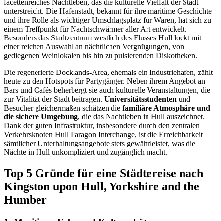
facettenreiches Nachtleben, das die kulturelle Vielfalt der Stadt
unterstreicht. Die Hafenstadt, bekannt für ihre maritime Geschichte
und ihre Rolle als wichtiger Umschlagsplatz für Waren, hat sich zu
einem Treffpunkt für Nachtschwärmer aller Art entwickelt.
Besonders das Stadtzentrum westlich des Flusses Hull lockt mit
einer reichen Auswahl an nächtlichen Vergnügungen, von
gediegenen Weinlokalen bis hin zu pulsierenden Diskotheken.
Die regenerierte Docklands-Area, ehemals ein Industriehafen, zählt
heute zu den Hotspots für Partygänger. Neben ihrem Angebot an
Bars und Cafés beherbergt sie auch kulturelle Veranstaltungen, die
zur Vitalität der Stadt beitragen.
Universitätsstudenten
und
Besucher gleichermaßen schätzen die
familiäre Atmosphäre und
die sichere Umgebung
, die das Nachtleben in Hull auszeichnet.
Dank der guten Infrastruktur, insbesondere durch den zentralen
Verkehrsknoten Hull Paragon Interchange, ist die Erreichbarkeit
sämtlicher Unterhaltungsangebote stets gewährleistet, was die
Nächte in Hull unkompliziert und zugänglich macht.
Top 5 Gründe für eine Städtereise nach
Kingston upon Hull, Yorkshire and the
Humber