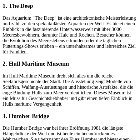
1. The Deep
Das Aquarium "The Deep" ist eine architektonische Meisterleistung
und zählt zu den spektakulärsten Aquarien der Welt. Es bietet einen
Einblick in die faszinierende Unterwasserwelt mit über 3000
Meeresbewohnern, darunter Haie und Rochen. Besucher können
die Evolution des Meereslebens erkunden oder die täglichen
Fütterungs-Shows erleben – ein unterhaltsames und lehrreiches Ziel
für Familien.
2. Hull Maritime Museum
Im Hull Maritime Museum dreht sich alles um die reiche
Seefahrtsgeschichte der Stadt. Die Ausstellung zeigt Modelle von
Schiffen, Walfang-Ausrüstungen und historische Artefakte, die die
enge Bindung Hulls zum Meer verdeutlichen. Dieses Museum ist
ein Muss für Geschichtsliebhaber und gibt einen tiefen Einblick in
Hulls maritime Vergangenheit.
3. Humber Bridge
Die Humber Bridge war bei ihrer Eröffnung 1981 die längste
Hängebrücke der Welt und ist heute ein beeindruckendes
Wahrzeichen. Sie überspannt den Fluss Humber und bietet einen