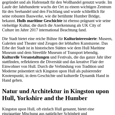
gegründet und als Hafenstadt für den Wollhandel genutzt wurde. Im
Laufe der Jahrhunderte wuchs der Ort zu einem wichtigen Zentrum
für den Seehandel und den Fischfang und wurde schließlich für
seine robusten Bauwerke, wie die berühmte Humber Bridge,
bekannt.
Hulls maritime Geschichte
ist ebenso prägnant wie seine
vielseitige Kultur, die durch die Anerkennung als UK City of
Culture im Jahre 2017 international Beachtung fand.
Die Stadt bietet eine reiche Bühne für
Kulturinteressierte
: Museen,
Galerien und Theater sind Zeugen der lebhaften Kunstszene. Das
Erbe der Stadt ist in historischen Stätten wie dem Hull Maritime
Museum und dem Streetlife Museum of Transport lebendig.
Kulturelle Veranstaltungen
und Festivals, die das ganze Jahr über
stattfinden, reflektieren die Diversität und das kreative Flair der
Einwohner von Hull. Durch die Verbindung von Tradition und
Moderne präsentiert sich Kingston upon Hull als pulsierender
Knotenpunkt, in dem Geschichte und kulturelle Dynamik Hand in
Hand gehen.
Natur und Architektur in Kingston upon
Hull, Yorkshire and the Humber
Kingston upon Hull, oft einfach Hull genannt, bietet eine
einzigartige Mischung aus natürlicher Schönheit und