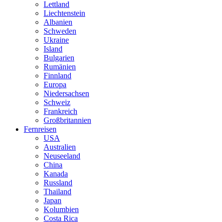
Lettland
Liechtenstein
Albanien
Schweden
Ukraine
Island
Bulgarien
Rumänien
Finnland
Europa
Niedersachsen
Schweiz
Frankreich
Großbritannien
Fernreisen
USA
Australien
Neuseeland
China
Kanada
Russland
Thailand
Japan
Kolumbien
Costa Rica