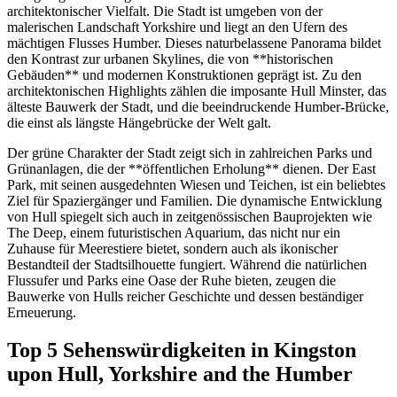
architektonischer Vielfalt. Die Stadt ist umgeben von der
malerischen Landschaft Yorkshire und liegt an den Ufern des
mächtigen Flusses Humber. Dieses naturbelassene Panorama bildet
den Kontrast zur urbanen Skylines, die von **historischen
Gebäuden** und modernen Konstruktionen geprägt ist. Zu den
architektonischen Highlights zählen die imposante Hull Minster, das
älteste Bauwerk der Stadt, und die beeindruckende Humber-Brücke,
die einst als längste Hängebrücke der Welt galt.
Der grüne Charakter der Stadt zeigt sich in zahlreichen Parks und
Grünanlagen, die der **öffentlichen Erholung** dienen. Der East
Park, mit seinen ausgedehnten Wiesen und Teichen, ist ein beliebtes
Ziel für Spaziergänger und Familien. Die dynamische Entwicklung
von Hull spiegelt sich auch in zeitgenössischen Bauprojekten wie
The Deep, einem futuristischen Aquarium, das nicht nur ein
Zuhause für Meerestiere bietet, sondern auch als ikonischer
Bestandteil der Stadtsilhouette fungiert. Während die natürlichen
Flussufer und Parks eine Oase der Ruhe bieten, zeugen die
Bauwerke von Hulls reicher Geschichte und dessen beständiger
Erneuerung.
Top 5 Sehenswürdigkeiten in Kingston
upon Hull, Yorkshire and the Humber