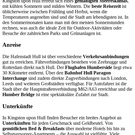
Kingston upon Hull erfreut sich eines
gemäßigten Meeresklimas
,
mit kühlen Sommern und milden Wintern. Die
beste Reisezeit
ist
üblicherweise zwischen Frühling und Herbst, wenn die
Temperaturen angenehm sind und die Stadt am lebendigsten ist. In
den Sommermonaten kann man mit den meisten Sonnenstunden
rechnen, was auch die ideale Zeit für Outdoor-Aktivitäten oder
Besuche der zahlreichen Parks und Grünanlagen ist.
Anreise
Die Hafenstadt Hull ist über verschiedene
Verkehrsanbindungen
gut zu erreichen. Fährverbindungen bestehen von Zeebrugge und
Rotterdam direkt nach Hull. Der
Flughafen Humberside
liegt etwa
30 Kilometer entfernt. Über den
Bahnhof Hull Paragon
Interchange
sind zudem direkte Zugverbindungen nach London,
Leeds und weiteren Großstädten verfügbar. Für Autofahrer ist die
Stadt über die Hauptstraßenverbindung M62/A63 erreichbar und die
Humber Bridge
ist eine spektakuläre Zufahrt zur Stadt.
Unterkünfte
In Kingston upon Hull finden Besucher ein breites Angebot an
Unterkünften
für jeden Geschmack und Geldbeutel. Von
gemütlichen Bed & Breakfasts
über moderne Hotels bis hin zu
Selbstversorger-Apartments – die Auswahl ist vielfältig. Viele