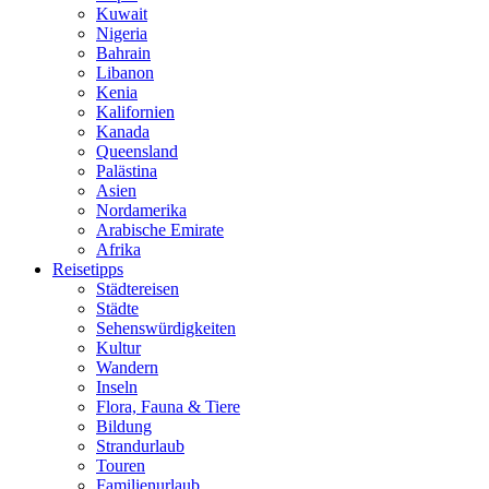
Kuwait
Nigeria
Bahrain
Libanon
Kenia
Kalifornien
Kanada
Queensland
Palästina
Asien
Nordamerika
Arabische Emirate
Afrika
Reisetipps
Städtereisen
Städte
Sehenswürdigkeiten
Kultur
Wandern
Inseln
Flora, Fauna & Tiere
Bildung
Strandurlaub
Touren
Familienurlaub