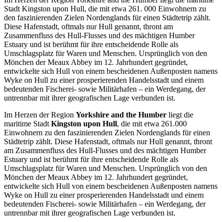
Stadt Kingston upon Hull, die mit etwa 261. 000 Einwohnern zu
den faszinierenden Zielen Nordenglands für einen Städtetrip zählt.
Diese Hafenstadt, oftmals nur Hull genannt, thront am
Zusammenfluss des Hull-Flusses und des mächtigen Humber
Estuary und ist berühmt für ihre entscheidende Rolle als
Umschlagsplatz für Waren und Menschen. Ursprünglich von den
Mönchen der Meaux Abbey im 12. Jahrhundert gegründet,
entwickelte sich Hull von einem bescheidenen Außenposten namens
Wyke on Hull zu einer prosperierenden Handelsstadt und einem
bedeutenden Fischerei- sowie Militärhafen – ein Werdegang, der
untrennbar mit ihrer geografischen Lage verbunden ist.
Im Herzen der Region
Yorkshire and the Humber
liegt die
maritime Stadt
Kingston upon Hull
, die mit etwa 261.000
Einwohnern zu den faszinierenden Zielen Nordenglands für einen
Städtetrip zählt. Diese Hafenstadt, oftmals nur Hull genannt, thront
am Zusammenfluss des Hull-Flusses und des mächtigen Humber
Estuary und ist berühmt für ihre entscheidende Rolle als
Umschlagsplatz für Waren und Menschen. Ursprünglich von den
Mönchen der Meaux Abbey im 12. Jahrhundert gegründet,
entwickelte sich Hull von einem bescheidenen Außenposten namens
Wyke on Hull zu einer prosperierenden Handelsstadt und einem
bedeutenden Fischerei- sowie Militärhafen – ein Werdegang, der
untrennbar mit ihrer geografischen Lage verbunden ist.