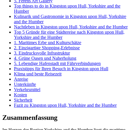
5. Ferens Art Gallery
Top things to do in Kingston upon Hull, Yorkshire and the
Humber
Kulinarik und Gastronomie in Kingston upon Hull, Yorkshire
and the Humber
Nachtleben in Kingston upon Hull, Yorkshire and the Humber
Top 5 Gründe für eine Städtereise nach Kingston upon Hull,
Yorkshire and the Humber
1. Maritimes Erbe und Kulturschätze
2. Einzigartige Shopping-Erlebnisse
3. Eindrucksvolle Infrastruktur
4. Grüne Oasen und Naherholung
5. Lebendige Hafenstadt mit Fährverbindungen
Praxistipps für Ihren Besuch in Kingston upon Hull
Klima und beste Reisezeit
Anreise
Unterkünfte
Verkehrsmittel
Kosten
Sicherheit
Fazit zu Kingston upon Hull, Yorkshire and the Humber
Zusammenfassung
Im Herzen der Region Yorkshire and the Humber liegt die maritime