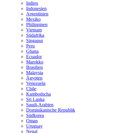
Indien
Indonesien
Argentinien
Mexiko
Philippinen
Vietnam
Südafrika
Singapur
Peru
Ghana
Ecuador
Marokko
Brasilien
Malaysia
Ägypten
Venezuela
Chile
Kambodscha
Sri Lanka
Saudi-Arabien
Dominikanische Republik
Südkorea
Oman
Uruguay
Nepal