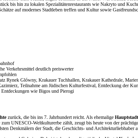
tück bis hin zu lokalen Spezialitätenrestaurants wie Nakryto und Kuch
Schätze auf modernes Stadtleben treffen und Kultur sowie Gastfreunds
bahnhof
he Verkehrsmittel deutlich preiswerter
empfohlen
atz Rynek Glówny, Krakauer Tuchhallen, Krakauer Kathedrale, Marienk
 Kazimierz, Teilnahme am Jüdischen Kulturfestival, Entdeckung der 
e Entdeckungen wie Bigos und Pierogi
hte
zurück, die bis ins 7. Jahrhundert reicht. Als ehemalige
Hauptstadt
ie zum UNESCO-Weltkulturerbe zählt, zeugt bis heute von der prächtig
n Denkmälern der Stadt, die Geschichts- und Architekturliebhaber au