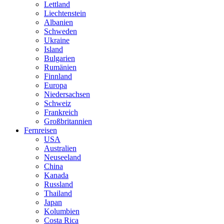
Lettland
Liechtenstein
Albanien
Schweden
Ukraine
Island
Bulgarien
Rumänien
Finnland
Europa
Niedersachsen
Schweiz
Frankreich
Großbritannien
Fernreisen
USA
Australien
Neuseeland
China
Kanada
Russland
Thailand
Japan
Kolumbien
Costa Rica