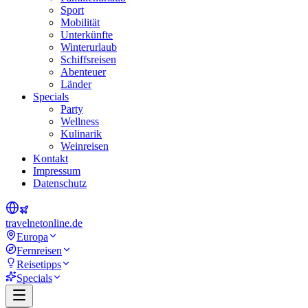
Sport
Mobilität
Unterkünfte
Winterurlaub
Schiffsreisen
Abenteuer
Länder
Specials
Party
Wellness
Kulinarik
Weinreisen
Kontakt
Impressum
Datenschutz
travel
net
online.de
Europa
Fernreisen
Reisetipps
Specials