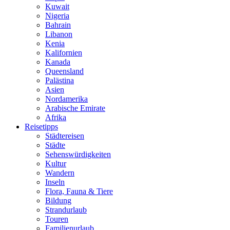
Kuwait
Nigeria
Bahrain
Libanon
Kenia
Kalifornien
Kanada
Queensland
Palästina
Asien
Nordamerika
Arabische Emirate
Afrika
Reisetipps
Städtereisen
Städte
Sehenswürdigkeiten
Kultur
Wandern
Inseln
Flora, Fauna & Tiere
Bildung
Strandurlaub
Touren
Familienurlaub