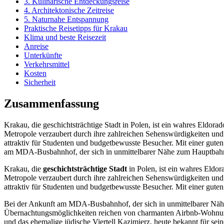
3. Kulinarische Entdeckungsreise
4. Architektonische Zeitreise
5. Naturnahe Entspannung
Praktische Reisetipps für Krakau
Klima und beste Reisezeit
Anreise
Unterkünfte
Verkehrsmittel
Kosten
Sicherheit
Zusammenfassung
Krakau, die geschichtsträchtige Stadt in Polen, ist ein wahres Eldora
Metropole verzaubert durch ihre zahlreichen Sehenswürdigkeiten und i
attraktiv für Studenten und budgetbewusste Besucher. Mit einer guten
am MDA-Busbahnhof, der sich in unmittelbarer Nähe zum Hauptbahnho
Krakau, die
geschichtsträchtige Stadt
in Polen, ist ein wahres Eldor
Metropole verzaubert durch ihre zahlreichen Sehenswürdigkeiten und i
attraktiv für Studenten und budgetbewusste Besucher. Mit einer guten 
Bei der Ankunft am MDA-Busbahnhof, der sich in unmittelbarer Nähe
Übernachtungsmöglichkeiten reichen von charmanten Airbnb-Wohnun
und das ehemalige jüdische Viertell Kazimierz, heute bekannt für sein