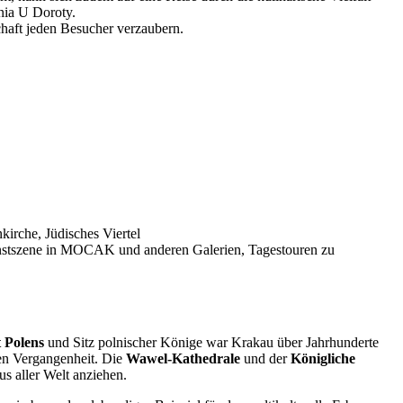
nia U Doroty.
chaft jeden Besucher verzaubern.
irche, Jüdisches Viertel
Kunstszene in MOCAK und anderen Galerien, Tagestouren zu
 Polens
und Sitz polnischer Könige war Krakau über Jahrhunderte
en Vergangenheit. Die
Wawel-Kathedrale
und der
Königliche
s aller Welt anziehen.