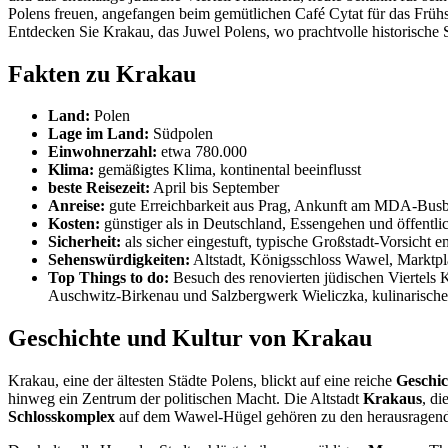
Polens freuen, angefangen beim gemütlichen Café Cytat für das Frühs
Entdecken Sie Krakau, das Juwel Polens, wo prachtvolle historische 
Fakten zu Krakau
Land:
Polen
Lage im Land:
Südpolen
Einwohnerzahl:
etwa 780.000
Klima:
gemäßigtes Klima, kontinental beeinflusst
beste Reisezeit:
April bis September
Anreise:
gute Erreichbarkeit aus Prag, Ankunft am MDA-Bus
Kosten:
günstiger als in Deutschland, Essengehen und öffentlic
Sicherheit:
als sicher eingestuft, typische Großstadt-Vorsicht 
Sehenswürdigkeiten:
Altstadt, Königsschloss Wawel, Marktpl
Top Things to do:
Besuch des renovierten jüdischen Viertels
Auschwitz-Birkenau und Salzbergwerk Wieliczka, kulinarisch
Geschichte und Kultur von Krakau
Krakau, eine der ältesten Städte Polens, blickt auf eine reiche
Geschic
hinweg ein Zentrum der politischen Macht. Die Altstadt
Krakaus
, d
Schlosskomplex
auf dem Wawel-Hügel gehören zu den herausragendste