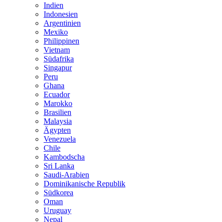
Indien
Indonesien
Argentinien
Mexiko
Philippinen
Vietnam
Südafrika
Singapur
Peru
Ghana
Ecuador
Marokko
Brasilien
Malaysia
Ägypten
Venezuela
Chile
Kambodscha
Sri Lanka
Saudi-Arabien
Dominikanische Republik
Südkorea
Oman
Uruguay
Nepal