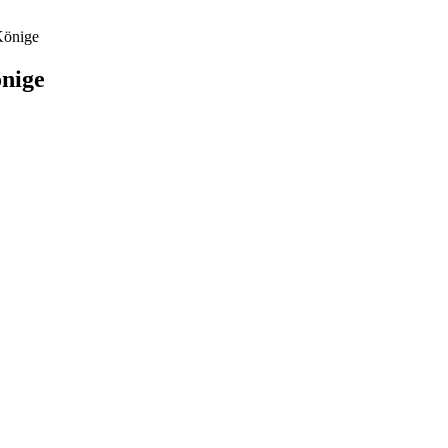
Könige
nige