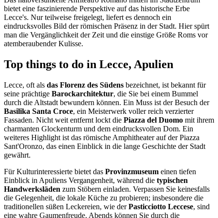
bietet eine faszinierende Perspektive auf das historische Erbe
Lecce's. Nur teilweise freigelegt, liefert es dennoch ein
eindrucksvolles Bild der römischen Präsenz in der Stadt. Hier spürt
man die Vergänglichkeit der Zeit und die einstige Größe Roms vor
atemberaubender Kulisse.
Top things to do in Lecce, Apulien
Lecce, oft als
das Florenz des Südens
bezeichnet, ist bekannt für
seine prächtige
Barockarchitektur
, die Sie bei einem Bummel
durch die Altstadt bewundern können. Ein Muss ist der Besuch der
Basilika Santa Croce
, ein Meisterwerk voller reich verzierter
Fassaden. Nicht weit entfernt lockt die
Piazza del Duomo
mit ihrem
charmanten Glockenturm und dem eindrucksvollen Dom. Ein
weiteres Highlight ist das römische Amphitheater auf der Piazza
Sant'Oronzo, das einen Einblick in die lange Geschichte der Stadt
gewährt.
Für Kulturinteressierte bietet das
Provinzmuseum
einen tiefen
Einblick in Apuliens Vergangenheit, während die
typischen
Handwerksläden
zum Stöbern einladen. Verpassen Sie keinesfalls
die Gelegenheit, die lokale Küche zu probieren; insbesondere die
traditionellen süßen Leckereien, wie der
Pasticciotto Leccese
, sind
eine wahre Gaumenfreude. Abends können Sie durch die