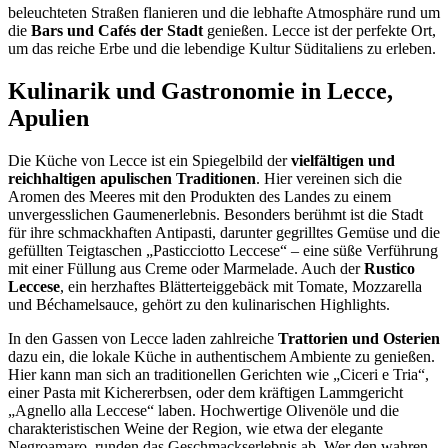
beleuchteten Straßen flanieren und die lebhafte Atmosphäre rund um
die
Bars und Cafés der Stadt
genießen. Lecce ist der perfekte Ort,
um das reiche Erbe und die lebendige Kultur Süditaliens zu erleben.
Kulinarik und Gastronomie in Lecce,
Apulien
Die Küche von Lecce ist ein Spiegelbild der
vielfältigen und
reichhaltigen apulischen Traditionen
. Hier vereinen sich die
Aromen des Meeres mit den Produkten des Landes zu einem
unvergesslichen Gaumenerlebnis. Besonders berühmt ist die Stadt
für ihre schmackhaften Antipasti, darunter gegrilltes Gemüse und die
gefüllten Teigtaschen „Pasticciotto Leccese“ – eine süße Verführung
mit einer Füllung aus Creme oder Marmelade. Auch der
Rustico
Leccese
, ein herzhaftes Blätterteiggebäck mit Tomate, Mozzarella
und Béchamelsauce, gehört zu den kulinarischen Highlights.
In den Gassen von Lecce laden zahlreiche
Trattorien und Osterien
dazu ein, die lokale Küche in authentischem Ambiente zu genießen.
Hier kann man sich an traditionellen Gerichten wie „Ciceri e Tria“,
einer Pasta mit Kichererbsen, oder dem kräftigen Lammgericht
„Agnello alla Leccese“ laben. Hochwertige Olivenöle und die
charakteristischen Weine der Region, wie etwa der elegante
Negroamaro, runden das Geschmackserlebnis ab. Wer den wahren