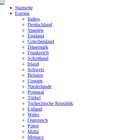
Startseite
Europa
Italien
Deutschland
Spanien
England
Griechenland
Dänemark
Frankreich
Schottland
Irland
Schweiz
Belgien
Ungarn
Niederlande
Portugal
Türkei
Tschechische Republik
Estland
Wales
Österreich
Polen
Malta
Monaco