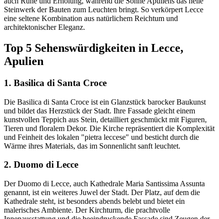
auch Ruhe und Erholung, während die Sonne Apuliens das helle
Steinwerk der Bauten zum Leuchten bringt. So verkörpert Lecce
eine seltene Kombination aus natürlichem Reichtum und
architektonischer Eleganz.
Top 5 Sehenswürdigkeiten in Lecce,
Apulien
1. Basilica di Santa Croce
Die Basilica di Santa Croce ist ein Glanzstück barocker Baukunst
und bildet das Herzstück der Stadt. Ihre Fassade gleicht einem
kunstvollen Teppich aus Stein, detailliert geschmückt mit Figuren,
Tieren und floralem Dekor. Die Kirche repräsentiert die Komplexität
und Feinheit des lokalen "pietra leccese" und besticht durch die
Wärme ihres Materials, das im Sonnenlicht sanft leuchtet.
2. Duomo di Lecce
Der Duomo di Lecce, auch Kathedrale Maria Santissima Assunta
genannt, ist ein weiteres Juwel der Stadt. Der Platz, auf dem die
Kathedrale steht, ist besonders abends belebt und bietet ein
malerisches Ambiente. Der Kirchturm, die prachtvolle
Innenausstattung und die beeindruckende Fassade sind Zeugen der