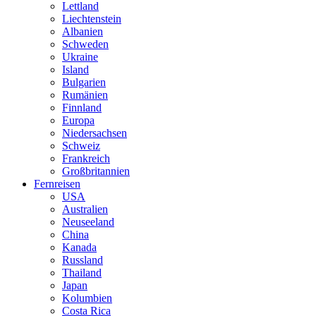
Lettland
Liechtenstein
Albanien
Schweden
Ukraine
Island
Bulgarien
Rumänien
Finnland
Europa
Niedersachsen
Schweiz
Frankreich
Großbritannien
Fernreisen
USA
Australien
Neuseeland
China
Kanada
Russland
Thailand
Japan
Kolumbien
Costa Rica