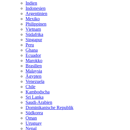
Indien
Indonesien
Argentinien
Mexiko
Philippinen
Vietnam
Südafrika
Singapur
Peru
Ghana
Ecuador
Marokko
Brasilien
Malaysia
Ägypten
Venezuela
Chile
Kambodscha
Sri Lanka
Saudi-Arabien
Dominikanische Republik
Südkorea
Oman
Uruguay
Nepal