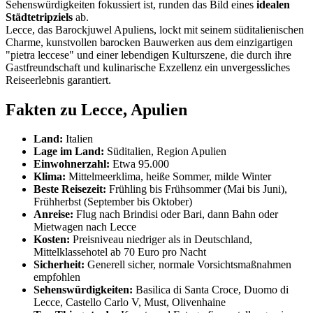
Sehenswürdigkeiten fokussiert ist, runden das Bild eines
idealen
Städtetripziels
ab.
Lecce, das Barockjuwel Apuliens, lockt mit seinem süditalienischen
Charme, kunstvollen barocken Bauwerken aus dem einzigartigen
"pietra leccese" und einer lebendigen Kulturszene, die durch ihre
Gastfreundschaft und kulinarische Exzellenz ein unvergessliches
Reiseerlebnis garantiert.
Fakten zu Lecce, Apulien
Land:
Italien
Lage im Land:
Süditalien, Region Apulien
Einwohnerzahl:
Etwa 95.000
Klima:
Mittelmeerklima, heiße Sommer, milde Winter
Beste Reisezeit:
Frühling bis Frühsommer (Mai bis Juni),
Frühherbst (September bis Oktober)
Anreise:
Flug nach Brindisi oder Bari, dann Bahn oder
Mietwagen nach Lecce
Kosten:
Preisniveau niedriger als in Deutschland,
Mittelklassehotel ab 70 Euro pro Nacht
Sicherheit:
Generell sicher, normale Vorsichtsmaßnahmen
empfohlen
Sehenswürdigkeiten:
Basilica di Santa Croce, Duomo di
Lecce, Castello Carlo V, Must, Olivenhaine