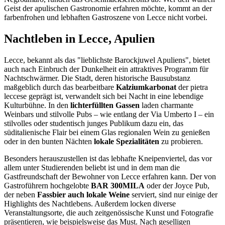
Geist der apulischen Gastronomie erfahren möchte, kommt an der
farbenfrohen und lebhaften Gastroszene von Lecce nicht vorbei.
Nachtleben in Lecce, Apulien
Lecce, bekannt als das "lieblichste Barockjuwel Apuliens", bietet
auch nach Einbruch der Dunkelheit ein attraktives Programm für
Nachtschwärmer. Die Stadt, deren historische Bausubstanz
maßgeblich durch das bearbeitbare
Kalziumkarbonat
der pietra
leccese geprägt ist, verwandelt sich bei Nacht in eine lebendige
Kulturbühne. In den
lichterfüllten Gassen
laden charmante
Weinbars und stilvolle Pubs – wie entlang der Via Umberto I – ein
stilvolles oder studentisch junges Publikum dazu ein, das
süditalienische Flair bei einem Glas regionalen Wein zu genießen
oder in den bunten Nächten
lokale Spezialitäten
zu probieren.
Besonders herauszustellen ist das lebhafte Kneipenviertel, das vor
allem unter Studierenden beliebt ist und in dem man die
Gastfreundschaft der Bewohner von Lecce erfahren kann. Der von
Gastroführern hochgelobte
BAR 300MILA
oder der Joyce Pub,
der neben
Fassbier auch lokale Weine
serviert, sind nur einige der
Highlights des Nachtlebens. Außerdem locken diverse
Veranstaltungsorte, die auch zeitgenössische Kunst und Fotografie
präsentieren, wie beispielsweise das Must. Nach geselligen