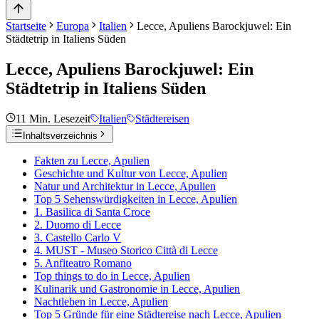
Startseite
Europa
Italien
Lecce, Apuliens Barockjuwel: Ein
Städtetrip in Italiens Süden
Lecce, Apuliens Barockjuwel: Ein
Städtetrip in Italiens Süden
11
Min. Lesezeit
Italien
Städtereisen
Inhaltsverzeichnis
Fakten zu Lecce, Apulien
Geschichte und Kultur von Lecce, Apulien
Natur und Architektur in Lecce, Apulien
Top 5 Sehenswürdigkeiten in Lecce, Apulien
1. Basilica di Santa Croce
2. Duomo di Lecce
3. Castello Carlo V
4. MUST - Museo Storico Città di Lecce
5. Anfiteatro Romano
Top things to do in Lecce, Apulien
Kulinarik und Gastronomie in Lecce, Apulien
Nachtleben in Lecce, Apulien
Top 5 Gründe für eine Städtereise nach Lecce, Apulien