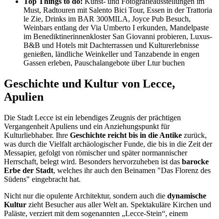
Top Things to do:
Kunst- und Fotografieausstellungen im
Must, Radtouren mit Salento Bici Tour, Essen in der Trattoria
le Zie, Drinks im BAR 300MILA, Joyce Pub Besuch,
Weinbars entlang der Via Umberto I erkunden, Mandelpaste
im Benediktinerinnenkloster San Giovanni probieren, Luxus-
B&B und Hotels mit Dachterrassen und Kulturerlebnisse
genießen, ländliche Weinkeller und Tanzabende in engen
Gassen erleben, Pauschalangebote über Ltur buchen
Geschichte und Kultur von Lecce,
Apulien
Die Stadt Lecce ist ein lebendiges Zeugnis der prächtigen
Vergangenheit Apuliens und ein Anziehungspunkt für
Kulturliebhaber. Ihre
Geschichte reicht bis in die Antike
zurück,
was durch die Vielfalt archäologischer Funde, die bis in die Zeit der
Messapier, gefolgt von römischer und später normannischer
Herrschaft, belegt wird. Besonders hervorzuheben ist das
barocke
Erbe der Stadt
, welches ihr auch den Beinamen "Das Florenz des
Südens" eingebracht hat.
Nicht nur die opulente Architektur, sondern auch die
dynamische
Kultur
zieht Besucher aus aller Welt an. Spektakuläre Kirchen und
Paläste, verziert mit dem sogenannten „Lecce-Stein“, einem