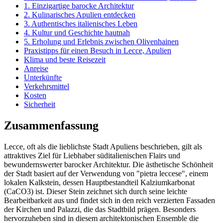
1. Einzigartige barocke Architektur
2. Kulinarisches Apulien entdecken
3. Authentisches italienisches Leben
4. Kultur und Geschichte hautnah
5. Erholung und Erlebnis zwischen Olivenhainen
Praxistipps für einen Besuch in Lecce, Apulien
Klima und beste Reisezeit
Anreise
Unterkünfte
Verkehrsmittel
Kosten
Sicherheit
Zusammenfassung
Lecce, oft als die lieblichste Stadt Apuliens beschrieben, gilt als
attraktives Ziel für Liebhaber süditalienischen Flairs und
bewundernswerter barocker Architektur. Die ästhetische Schönheit
der Stadt basiert auf der Verwendung von "pietra leccese", einem
lokalen Kalkstein, dessen Hauptbestandteil Kalziumkarbonat
(CaCO3) ist. Dieser Stein zeichnet sich durch seine leichte
Bearbeitbarkeit aus und findet sich in den reich verzierten Fassaden
der Kirchen und Palazzi, die das Stadtbild prägen. Besonders
hervorzuheben sind in diesem architektonischen Ensemble die