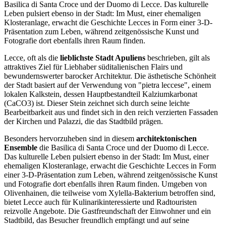
Basilica di Santa Croce und der Duomo di Lecce. Das kulturelle
Leben pulsiert ebenso in der Stadt: Im Must, einer ehemaligen
Klosteranlage, erwacht die Geschichte Lecces in Form einer 3-D-
Präsentation zum Leben, während zeitgenössische Kunst und
Fotografie dort ebenfalls ihren Raum finden.
Lecce, oft als die
lieblichste Stadt Apuliens
beschrieben, gilt als
attraktives Ziel für Liebhaber süditalienischen Flairs und
bewundernswerter barocker Architektur. Die ästhetische Schönheit
der Stadt basiert auf der Verwendung von "pietra leccese", einem
lokalen Kalkstein, dessen Hauptbestandteil Kalziumkarbonat
(CaCO3) ist. Dieser Stein zeichnet sich durch seine leichte
Bearbeitbarkeit aus und findet sich in den reich verzierten Fassaden
der Kirchen und Palazzi, die das Stadtbild prägen.
Besonders hervorzuheben sind in diesem
architektonischen
Ensemble
die Basilica di Santa Croce und der Duomo di Lecce.
Das kulturelle Leben pulsiert ebenso in der Stadt: Im Must, einer
ehemaligen Klosteranlage, erwacht die Geschichte Lecces in Form
einer 3-D-Präsentation zum Leben, während zeitgenössische Kunst
und Fotografie dort ebenfalls ihren Raum finden. Umgeben von
Olivenhainen, die teilweise vom Xylella-Bakterium betroffen sind,
bietet Lecce auch für Kulinarikinteressierte und Radtouristen
reizvolle Angebote. Die Gastfreundschaft der Einwohner und ein
Stadtbild, das Besucher freundlich empfängt und auf seine