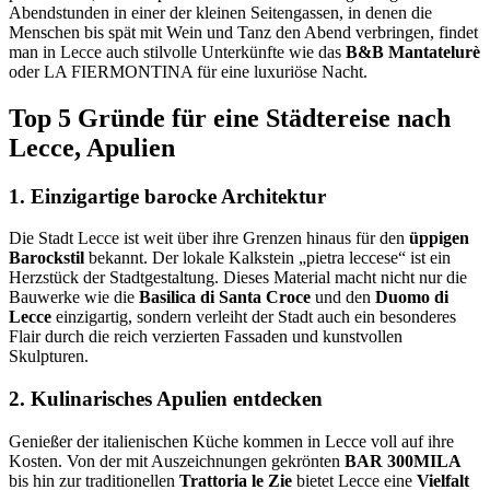
Abendstunden in einer der kleinen Seitengassen, in denen die
Menschen bis spät mit Wein und Tanz den Abend verbringen, findet
man in Lecce auch stilvolle Unterkünfte wie das
B&B Mantatelurè
oder LA FIERMONTINA für eine luxuriöse Nacht.
Top 5 Gründe für eine Städtereise nach
Lecce, Apulien
1. Einzigartige barocke Architektur
Die Stadt Lecce ist weit über ihre Grenzen hinaus für den
üppigen
Barockstil
bekannt. Der lokale Kalkstein „pietra leccese“ ist ein
Herzstück der Stadtgestaltung. Dieses Material macht nicht nur die
Bauwerke wie die
Basilica di Santa Croce
und den
Duomo di
Lecce
einzigartig, sondern verleiht der Stadt auch ein besonderes
Flair durch die reich verzierten Fassaden und kunstvollen
Skulpturen.
2. Kulinarisches Apulien entdecken
Genießer der italienischen Küche kommen in Lecce voll auf ihre
Kosten. Von der mit Auszeichnungen gekrönten
BAR 300MILA
bis hin zur traditionellen
Trattoria le Zie
bietet Lecce eine
Vielfalt