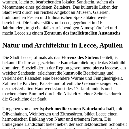
warmen, leicht zu bearbeitenden lokalen Sandstein, stehen als
Monumente eines goldenen Zeitalters. Das kulturelle Leben der
Stadt wird durch ein reiches Angebot an Museen, Galerien,
traditionellen Festen und kulinarischen Spezialitäten weiter
bereichert. Die Universität von Lecce, gegründet im 16.
Jahrhundert, trägt ebenfalls zur lebendigen Atmosphäre bei und
macht Lecce zu einem
Zentrum des intellektuellen Austauschs
.
Natur und Architektur in Lecce, Apulien
Die Stadt Lecce, oftmals als das
Florenz des Südens
betitelt, ist
bekannt für ihre ausgezeichnete Barockarchitektur, die das Stadtbild
dominiert. Speziell der in der Region gewonnene
pietra leccese
, ein
weicher Sandstein, erleichtert die kunstvolle Bearbeitung und
verleiht den Fassaden eine besondere Wärme und Feingliedrigkeit.
Zahlreiche Kirchen, Paläste und öffentliche Gebäude zeugen von
der meisterhaften Handwerkskunst des 17. Jahrhunderts und
machen einen Bummel durch die Altstadt zu einer Zeitreise durch
die Geschichte der Stadt.
Umgeben von einer
typisch mediterranen Naturlandschaft
, mit
Olivenhainen, Weinbergen und Zitrusgärten, bildet Lecce einen
harmonischen Einklang von Natur und urbanem Raum. Die
umliegende Landschaft bietet neben der architektonischen Schönheit