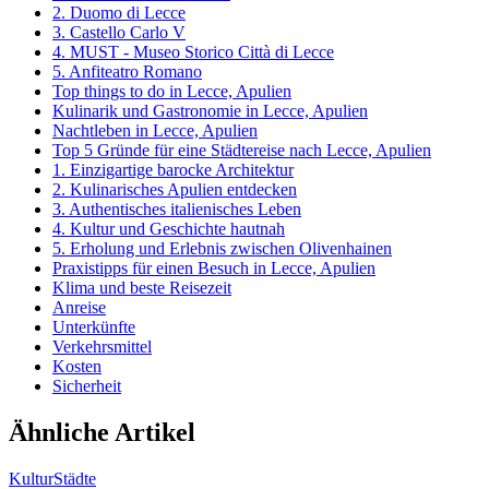
2. Duomo di Lecce
3. Castello Carlo V
4. MUST - Museo Storico Città di Lecce
5. Anfiteatro Romano
Top things to do in Lecce, Apulien
Kulinarik und Gastronomie in Lecce, Apulien
Nachtleben in Lecce, Apulien
Top 5 Gründe für eine Städtereise nach Lecce, Apulien
1. Einzigartige barocke Architektur
2. Kulinarisches Apulien entdecken
3. Authentisches italienisches Leben
4. Kultur und Geschichte hautnah
5. Erholung und Erlebnis zwischen Olivenhainen
Praxistipps für einen Besuch in Lecce, Apulien
Klima und beste Reisezeit
Anreise
Unterkünfte
Verkehrsmittel
Kosten
Sicherheit
Ähnliche Artikel
Kultur
Städte