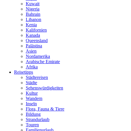
Kuwait
Nigeria
Bahrain
Libanon
Kenia
Kalifornien
Kanada
Queensland
Palästina
Asien
Nordamerika
Arabische Emirate
Afrika
Reisetipps
Städtereisen
Städte
Sehenswürdigkeiten
Kultur
Wandern
Inseln
Flora, Fauna & Tiere
Bildung
Strandurlaub
Touren
Familienurlaub