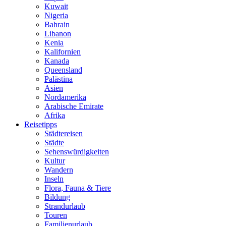
Kuwait
Nigeria
Bahrain
Libanon
Kenia
Kalifornien
Kanada
Queensland
Palästina
Asien
Nordamerika
Arabische Emirate
Afrika
Reisetipps
Städtereisen
Städte
Sehenswürdigkeiten
Kultur
Wandern
Inseln
Flora, Fauna & Tiere
Bildung
Strandurlaub
Touren
Familienurlaub