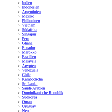
Indien
Indonesien
Argentinien
Mexiko
Philippinen
Vietnam
Südafrika
Singapur
Peru
Ghana
Ecuador
Marokko
Brasilien
Malaysia
Ägypten
Venezuela
Chile
Kambodscha
Sri Lanka
Saudi-Arabien
Dominikanische Republik
Südkorea
Oman
Uruguay
Nepal