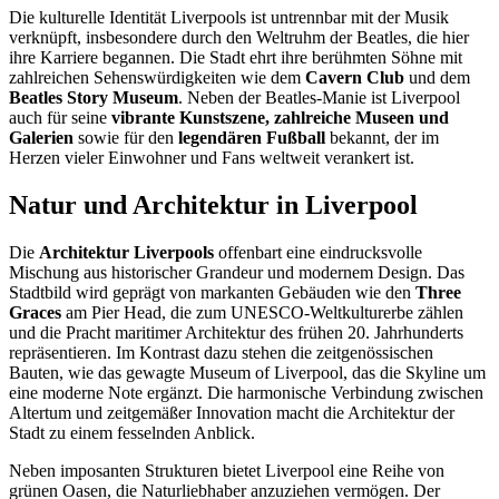
Die kulturelle Identität Liverpools ist untrennbar mit der Musik
verknüpft, insbesondere durch den Weltruhm der Beatles, die hier
ihre Karriere begannen. Die Stadt ehrt ihre berühmten Söhne mit
zahlreichen Sehenswürdigkeiten wie dem
Cavern Club
und dem
Beatles Story Museum
. Neben der Beatles-Manie ist Liverpool
auch für seine
vibrante Kunstszene, zahlreiche Museen und
Galerien
sowie für den
legendären Fußball
bekannt, der im
Herzen vieler Einwohner und Fans weltweit verankert ist.
Natur und Architektur in Liverpool
Die
Architektur Liverpools
offenbart eine eindrucksvolle
Mischung aus historischer Grandeur und modernem Design. Das
Stadtbild wird geprägt von markanten Gebäuden wie den
Three
Graces
am Pier Head, die zum UNESCO-Weltkulturerbe zählen
und die Pracht maritimer Architektur des frühen 20. Jahrhunderts
repräsentieren. Im Kontrast dazu stehen die zeitgenössischen
Bauten, wie das gewagte Museum of Liverpool, das die Skyline um
eine moderne Note ergänzt. Die harmonische Verbindung zwischen
Altertum und zeitgemäßer Innovation macht die Architektur der
Stadt zu einem fesselnden Anblick.
Neben imposanten Strukturen bietet Liverpool eine Reihe von
grünen Oasen, die Naturliebhaber anzuziehen vermögen. Der