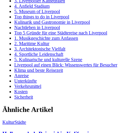
3. Liverpooler Kathedralen
4. Anfield Stadium
5. Museum of Liverpool
Top things to do in Liverpool
Kulinarik und Gastronomie in Liverpool
Nachtleben in Liverpool
Top 5 Gründe für eine Städtereise nach Liverpool
1. Musikgeschichte zum Anfassen
2. Maritime Kultur
3. Architektonische Vielfalt
4. Sportliche Leidenschaft
5. Kulinarische und kulturelle Szene
Liverpool auf einen Blick: Wissenswertes für Besucher
Klima und beste Reisezeit
Anreise
Unterkünfte
Verkehrsmittel
Kosten
Sicherheit
Ähnliche Artikel
Kultur
Städte