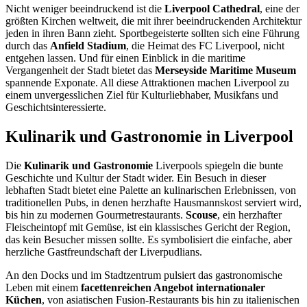
Nicht weniger beeindruckend ist die
Liverpool Cathedral
, eine der
größten Kirchen weltweit, die mit ihrer beeindruckenden Architektur
jeden in ihren Bann zieht. Sportbegeisterte sollten sich eine Führung
durch das
Anfield Stadium
, die Heimat des FC Liverpool, nicht
entgehen lassen. Und für einen Einblick in die maritime
Vergangenheit der Stadt bietet das
Merseyside Maritime Museum
spannende Exponate. All diese Attraktionen machen Liverpool zu
einem unvergesslichen Ziel für Kulturliebhaber, Musikfans und
Geschichtsinteressierte.
Kulinarik und Gastronomie in Liverpool
Die
Kulinarik und Gastronomie
Liverpools spiegeln die bunte
Geschichte und Kultur der Stadt wider. Ein Besuch in dieser
lebhaften Stadt bietet eine Palette an kulinarischen Erlebnissen, von
traditionellen Pubs, in denen herzhafte Hausmannskost serviert wird,
bis hin zu modernen Gourmetrestaurants.
Scouse
, ein herzhafter
Fleischeintopf mit Gemüse, ist ein klassisches Gericht der Region,
das kein Besucher missen sollte. Es symbolisiert die einfache, aber
herzliche Gastfreundschaft der Liverpudlians.
An den Docks und im Stadtzentrum pulsiert das gastronomische
Leben mit einem
facettenreichen Angebot internationaler
Küchen
, von asiatischen Fusion-Restaurants bis hin zu italienischen