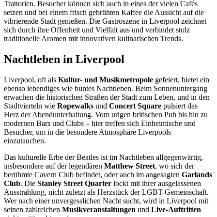
Trattorien. Besucher können sich auch in eines der vielen Cafés
setzen und bei einem frisch gebrühten Kaffee die Aussicht auf die
vibrierende Stadt genießen. Die Gastroszene in Liverpool zeichnet
sich durch ihre Offenheit und Vielfalt aus und verbindet stolz
traditionelle Aromen mit innovativen kulinarischen Trends.
Nachtleben in Liverpool
Liverpool, oft als
Kultur- und Musikmetropole
gefeiert, bietet ein
ebenso lebendiges wie buntes Nachtleben. Beim Sonnenuntergang
erwachen die historischen Straßen der Stadt zum Leben, und in den
Stadtvierteln wie
Ropewalks
und
Concert Square
pulsiert das
Herz der Abendunterhaltung. Vom urigen britischen Pub bis hin zu
modernen Bars und Clubs – hier treffen sich Einheimische und
Besucher, um in die besondere Atmosphäre Liverpools
einzutauchen.
Das kulturelle Erbe der Beatles ist im Nachtleben allgegenwärtig,
insbesondere auf der legendären
Matthew Street
, wo sich der
berühmte Cavern Club befindet, oder auch im angesagten
Garlands
Club
. Die
Stanley Street Quarter
lockt mit ihrer ausgelassenen
Ausstrahlung, nicht zuletzt als Herzstück der LGBT-Gemeinschaft.
Wer nach einer unvergesslichen Nacht sucht, wird in Liverpool mit
seinen zahlreichen
Musikveranstaltungen
und
Live-Auftritten