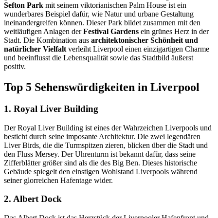
Sefton Park
mit seinem viktorianischen Palm House ist ein
wunderbares Beispiel dafür, wie Natur und urbane Gestaltung
ineinandergreifen können. Dieser Park bildet zusammen mit den
weitläufigen Anlagen der
Festival Gardens
ein grünes Herz in der
Stadt. Die Kombination aus
architektonischer Schönheit und
natürlicher Vielfalt
verleiht Liverpool einen einzigartigen Charme
und beeinflusst die Lebensqualität sowie das Stadtbild äußerst
positiv.
Top 5 Sehenswürdigkeiten in Liverpool
1. Royal Liver Building
Der Royal Liver Building ist eines der Wahrzeichen Liverpools und
besticht durch seine imposante Architektur. Die zwei legendären
Liver Birds, die die Turmspitzen zieren, blicken über die Stadt und
den Fluss Mersey. Der Uhrenturm ist bekannt dafür, dass seine
Zifferblätter größer sind als die des Big Ben. Dieses historische
Gebäude spiegelt den einstigen Wohlstand Liverpools während
seiner glorreichen Hafentage wider.
2. Albert Dock
Das Albert Dock ist das Herzstück der Liverpooler Hafenfront und