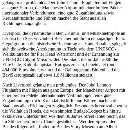
gelangt man problemlos: Der John Lennon Flughafen mit Flügen
aus ganz Europa, der Manchester Airport mit einer breiten Palette
internationaler Verbindungen, eine gute Zuganbindung sowie
Kreuzfahrtschiffe und Fähren machen die Stadt aus allen
Richtungen zugänglich.
Liverpool, die dynamische Hafen-, Kultur- und Musikmetropole an
der Irischen See, verzaubert Besucher mit ihrem einzigartigen Flair.
Geprägt durch die historische Bedeutung als Handelshafen, spiegelt
sich die weltweite Anerkennung in Titeln wie dem UNESCO-
Weltkulturerbe für Pier Head Waterfront und der Ernennung zur
UNESCO City of Music wider. Die Stadt, die im Jahr 2008 die
Ehre hatte, Kulturhauptstadt Europas zu sein, beheimatet rund
484.000 Einwohner, während der Ballungsraum Birkenhead die
Bevölkerungszahl auf etwa 1,6 Millionen steigert.
Nach Liverpool gelangt man problemlos: Der John Lennon
Flughafen mit Flügen aus ganz Europa, der Manchester Airport mit
einer breiten Palette internationaler Verbindungen, eine gute
Zuganbindung sowie Kreuzfahrtschiffe und Fähren machen die
Stadt aus allen Richtungen zugänglich. Besonders hervorzuheben ist
die Vielfalt an Hotels, die von simplen Budget-Lodges bis hin zu
exklusiven Unterkünften wie dem 30 James Street Hotel reicht, das
im Stil der berühmten Titanic gestaltet ist. Wer den Spuren der
Beatles folgen will, findet im Beatles Story Museum am Albert