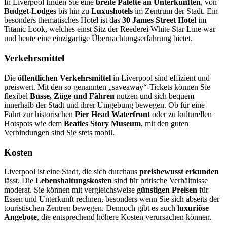
In Liverpool finden Sie eine
breite Palette an Unterkünften
, von
Budget-Lodges
bis hin zu
Luxushotels
im Zentrum der Stadt. Ein
besonders thematisches Hotel ist das
30 James Street Hotel
im
Titanic Look, welches einst Sitz der Reederei White Star Line war
und heute eine einzigartige Übernachtungserfahrung bietet.
Verkehrsmittel
Die
öffentlichen Verkehrsmittel
in Liverpool sind effizient und
preiswert. Mit den so genannten „saveaway“-Tickets können Sie
flexibel
Busse, Züge und Fähren
nutzen und sich bequem
innerhalb der Stadt und ihrer Umgebung bewegen. Ob für eine
Fahrt zur historischen
Pier Head Waterfront
oder zu kulturellen
Hotspots wie dem
Beatles Story Museum
, mit den guten
Verbindungen sind Sie stets mobil.
Kosten
Liverpool ist eine Stadt, die sich durchaus
preisbewusst erkunden
lässt. Die
Lebenshaltungskosten
sind für britische Verhältnisse
moderat. Sie können mit vergleichsweise
günstigen Preisen
für
Essen und Unterkunft rechnen, besonders wenn Sie sich abseits der
touristischen Zentren bewegen. Dennoch gibt es auch
luxuriöse
Angebote
, die entsprechend höhere Kosten verursachen können.