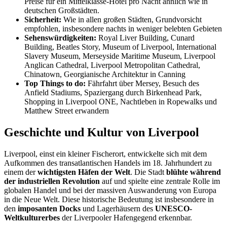
Preise für ein Mittelklasse-Hotel pro Nacht ähnlich wie in
deutschen Großstädten.
Sicherheit:
Wie in allen großen Städten, Grundvorsicht
empfohlen, insbesondere nachts in weniger belebten Gebieten
Sehenswürdigkeiten:
Royal Liver Building, Cunard
Building, Beatles Story, Museum of Liverpool, International
Slavery Museum, Merseyside Maritime Museum, Liverpool
Anglican Cathedral, Liverpool Metropolitan Cathedral,
Chinatown, Georgianische Architektur in Canning
Top Things to do:
Fährfahrt über Mersey, Besuch des
Anfield Stadiums, Spaziergang durch Birkenhead Park,
Shopping in Liverpool ONE, Nachtleben in Ropewalks und
Matthew Street erwandern
Geschichte und Kultur von Liverpool
Liverpool, einst ein kleiner Fischerort, entwickelte sich mit dem
Aufkommen des transatlantischen Handels im 18. Jahrhundert zu
einem der
wichtigsten Häfen der Welt
. Die Stadt
blühte während
der industriellen Revolution
auf und spielte eine zentrale Rolle im
globalen Handel und bei der massiven Auswanderung von Europa
in die Neue Welt. Diese historische Bedeutung ist insbesondere in
den
imposanten Docks
und Lagerhäusern des
UNESCO-
Weltkulturerbes
der Liverpooler Hafengegend erkennbar.