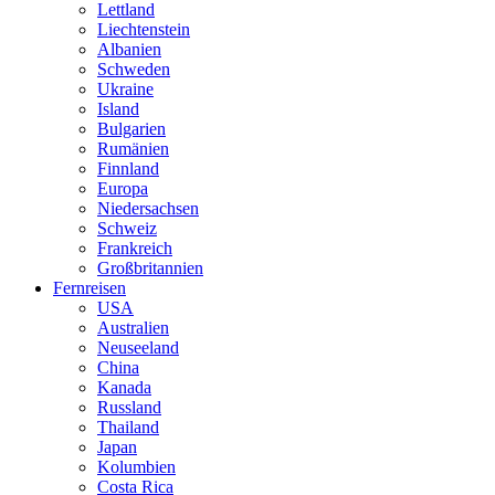
Lettland
Liechtenstein
Albanien
Schweden
Ukraine
Island
Bulgarien
Rumänien
Finnland
Europa
Niedersachsen
Schweiz
Frankreich
Großbritannien
Fernreisen
USA
Australien
Neuseeland
China
Kanada
Russland
Thailand
Japan
Kolumbien
Costa Rica