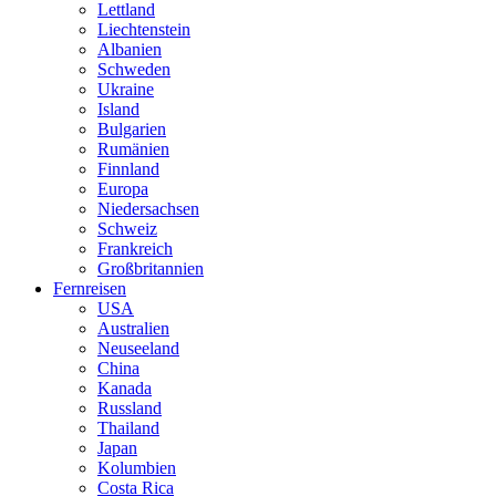
Lettland
Liechtenstein
Albanien
Schweden
Ukraine
Island
Bulgarien
Rumänien
Finnland
Europa
Niedersachsen
Schweiz
Frankreich
Großbritannien
Fernreisen
USA
Australien
Neuseeland
China
Kanada
Russland
Thailand
Japan
Kolumbien
Costa Rica