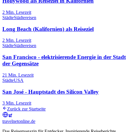
Hollywood als Reiseziel in Kalifornien
2
Min. Lesezeit
Städte
Städtereisen
Long Beach (Kalifornien) als Reiseziel
2
Min. Lesezeit
Städte
Städtereisen
San Francisco - elektrisierende Energie in der Stadt
der Gegensätze
21
Min. Lesezeit
Städte
USA
San José - Hauptstadt des Silicon Valley
3
Min. Lesezeit
Zurück zur Startseite
travel
net
online.de
Das Reisemagazin für Entdecker. Inspirierende Reiseberichte,