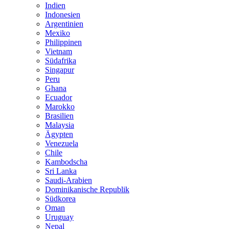
Indien
Indonesien
Argentinien
Mexiko
Philippinen
Vietnam
Südafrika
Singapur
Peru
Ghana
Ecuador
Marokko
Brasilien
Malaysia
Ägypten
Venezuela
Chile
Kambodscha
Sri Lanka
Saudi-Arabien
Dominikanische Republik
Südkorea
Oman
Uruguay
Nepal