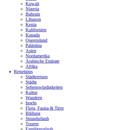
Kuwait
Nigeria
Bahrain
Libanon
Kenia
Kalifornien
Kanada
Queensland
Palästina
Asien
Nordamerika
Arabische Emirate
Afrika
Reisetipps
Städtereisen
Städte
Sehenswürdigkeiten
Kultur
Wandern
Inseln
Flora, Fauna & Tiere
Bildung
Strandurlaub
Touren
Familienurlaub