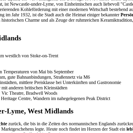
nt, ist Newcastle-under-Lyme, von Einheimischen auch liebevoll "Castle
erierenden Kohleförderung mit einer modernen Wirtschaft bestehend au
g im Jahr 1932, ist die Stadt auch die Heimat einiger bekannter
Persön
historischen Charme und als Zeuge der ruhmreichen Keramiktradition, d
idlands
 km westlich von Stoke-on-Trent
en Temperaturen von Mai bis September
am, gute Bahnanbindungen, Straßennetz via M6
instädten, mittlere Preisklasse bei Unterkünften und Gastronomie
r mit anderen britischen Kleinstädten
Vic Theatre, Bradwell Woods
 Heritage Centre, Wandern im nahegelegenen Peak District
er-Lyme, West Midlands
chte
zurück, die bis in die Zeiten des normannischen Englands zurückre
es Marktgeschehens legte. Heute noch findet im Herzen der Stadt ein
leb