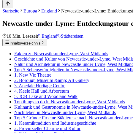
Startseite
Europa
England
Newcastle-under-Lyme: Entdeckungst
Newcastle-under-Lyme: Entdeckungstour 
10
Min. Lesezeit
England
Städtereisen
Inhaltsverzeichnis
Fakten zu Newcastle-under-Lyme, West Midlands
Geschichte und Kultur von Newcastle-under-Lyme, West Midl
Natur und Architektur in Newcastle-under-Lyme, West Midlan
Top 5 Sehenswürdigkeiten in Newcastle-under-Lyme, West Mi
1. New Vic Theatre
2. Borough Museum &amp; Art Gallery
3. Apedale Heritage Centre
4. Keele Hall und Arboretum
5. JCB Lake and Woodland Walk
Top things to do in Newcastle-under-Lyme, West Midlands
Kulinarik und Gastronomie in Newcastle-under-Lyme, West M
Nachtleben in Newcastle-under-Lyme, West Midlands
Top 5 Gründe für eine Städtereise nach Newcastle-under-Lyme
1. Keramiktradition und Industriegeschichte
2. Provinzieller Charme und Kultur