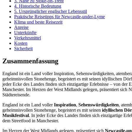
3. Nähe zu Stoke-on-Trent
4. Historische Bedeutung
5. Ursprünglicher englischer Lebensstil
Praktische Reisetipps für Newcastle-under-Lyme
Klima und beste Reisezeit
Anreise
Unterkünfte
Verkehrsmittel
Kosten
Sicherheit
Zusammenfassung
England ist ein Land voller Inspiration, Sehenswürdigkeiten, atembe
geheimnisvollen Stonehenge, begeistert es mit seinen idyllischen Dö
jeder Ecke des Landes finden sich einzigartige Erlebnisse – von der
Manchester. Im Herzen der West Midlands gelegen, präsentiert sich 
Städtereisende.
England ist ein Land voller
Inspiration
,
Sehenswürdigkeiten
, atem
geheimnisvollen Stonehenge, begeistert es mit seinen
idyllischen Dö
Musikfestival
. In jeder Ecke des Landes finden sich einzigartige Er
dem Streetfood in Manchester.
Im Herzen der West Midlands gelegen, präsentiert sich
Newcastle-u