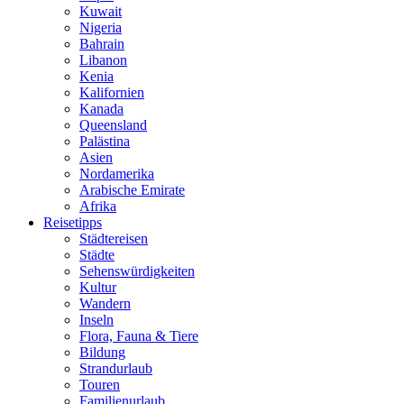
Kuwait
Nigeria
Bahrain
Libanon
Kenia
Kalifornien
Kanada
Queensland
Palästina
Asien
Nordamerika
Arabische Emirate
Afrika
Reisetipps
Städtereisen
Städte
Sehenswürdigkeiten
Kultur
Wandern
Inseln
Flora, Fauna & Tiere
Bildung
Strandurlaub
Touren
Familienurlaub