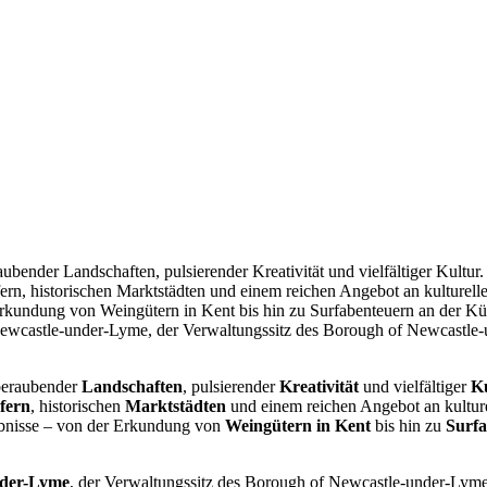
raubender Landschaften, pulsierender Kreativität und vielfältiger Ku
rfern, historischen Marktstädten und einem reichen Angebot an kulture
 Erkundung von Weingütern in Kent bis hin zu Surfabenteuern an der K
Newcastle-under-Lyme, der Verwaltungssitz des Borough of Newcastle-u
beraubender
Landschaften
, pulsierender
Kreativität
und vielfältiger
K
rfern
, historischen
Marktstädten
und einem reichen Angebot an kultur
lebnisse – von der Erkundung von
Weingütern in Kent
bis hin zu
Surfa
nder-Lyme
, der Verwaltungssitz des Borough of Newcastle-under-Lyme 