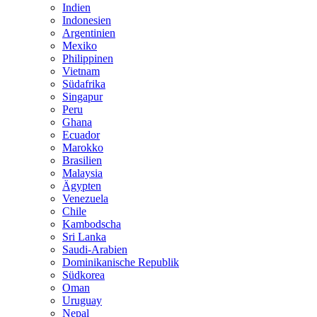
Indien
Indonesien
Argentinien
Mexiko
Philippinen
Vietnam
Südafrika
Singapur
Peru
Ghana
Ecuador
Marokko
Brasilien
Malaysia
Ägypten
Venezuela
Chile
Kambodscha
Sri Lanka
Saudi-Arabien
Dominikanische Republik
Südkorea
Oman
Uruguay
Nepal