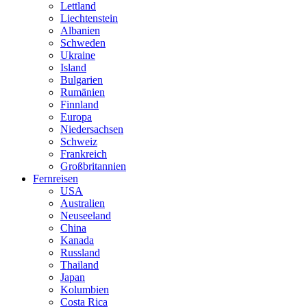
Lettland
Liechtenstein
Albanien
Schweden
Ukraine
Island
Bulgarien
Rumänien
Finnland
Europa
Niedersachsen
Schweiz
Frankreich
Großbritannien
Fernreisen
USA
Australien
Neuseeland
China
Kanada
Russland
Thailand
Japan
Kolumbien
Costa Rica