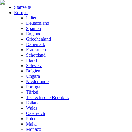
Startseite
Europa
Italien
Deutschland
Spanien
England
Griechenland
Dänemark
Frankreich
Schottland
Irland
Schweiz
Belgien
Ungarn
Niederlande
Portugal
Türkei
Tschechische Republik
Estland
Wales
Österreich
Polen
Malta
Monaco