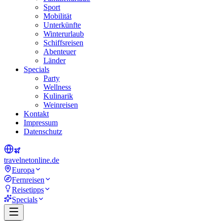
Sport
Mobilität
Unterkünfte
Winterurlaub
Schiffsreisen
Abenteuer
Länder
Specials
Party
Wellness
Kulinarik
Weinreisen
Kontakt
Impressum
Datenschutz
travel
net
online.de
Europa
Fernreisen
Reisetipps
Specials