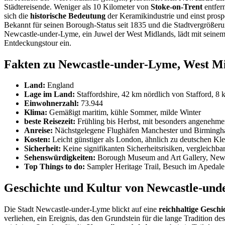
Städtereisende. Weniger als 10 Kilometer von
Stoke-on-Trent
entfer
sich die
historische Bedeutung
der Keramikindustrie und einst prosp
Bekannt für seinen Borough-Status seit 1835 und die Stadtvergrößerun
Newcastle-under-Lyme, ein Juwel der West Midlands, lädt mit seinem 
Entdeckungstour ein.
Fakten zu Newcastle-under-Lyme, West M
Land:
England
Lage im Land:
Staffordshire, 42 km nördlich von Stafford, 8
Einwohnerzahl:
73.944
Klima:
Gemäßigt maritim, kühle Sommer, milde Winter
beste Reisezeit:
Frühling bis Herbst, mit besonders angenehm
Anreise:
Nächstgelegene Flughäfen Manchester und Birmingh
Kosten:
Leicht günstiger als London, ähnlich zu deutschen Kle
Sicherheit:
Keine signifikanten Sicherheitsrisiken, vergleichba
Sehenswürdigkeiten:
Borough Museum and Art Gallery, New 
Top Things to do:
Sampler Heritage Trail, Besuch im Apedale
Geschichte und Kultur von Newcastle-und
Die Stadt Newcastle-under-Lyme blickt auf eine
reichhaltige Geschi
verliehen, ein Ereignis, das den Grundstein für die lange Tradition d