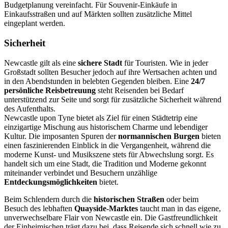
Budgetplanung vereinfacht. Für Souvenir-Einkäufe in
Einkaufsstraßen und auf Märkten sollten zusätzliche Mittel
eingeplant werden.
Sicherheit
Newcastle gilt als eine
sichere Stadt
für Touristen. Wie in jeder
Großstadt sollten Besucher jedoch auf ihre Wertsachen achten und
in den Abendstunden in belebten Gegenden bleiben. Eine
24/7
persönliche Reisbetreuung
steht Reisenden bei Bedarf
unterstützend zur Seite und sorgt für zusätzliche Sicherheit während
des Aufenthalts.
Newcastle upon Tyne bietet als Ziel für einen Städtetrip eine
einzigartige Mischung aus historischem Charme und lebendiger
Kultur. Die imposanten Spuren der
normannischen Burgen
bieten
einen faszinierenden Einblick in die Vergangenheit, während die
moderne Kunst- und Musikszene stets für Abwechslung sorgt. Es
handelt sich um eine Stadt, die Tradition und Moderne gekonnt
miteinander verbindet und Besuchern unzählige
Entdeckungsmöglichkeiten
bietet.
Beim Schlendern durch die
historischen Straßen
oder beim
Besuch des lebhaften
Quayside-Marktes
taucht man in das eigene,
unverwechselbare Flair von Newcastle ein. Die Gastfreundlichkeit
der Einheimischen trägt dazu bei, dass Reisende sich schnell wie zu