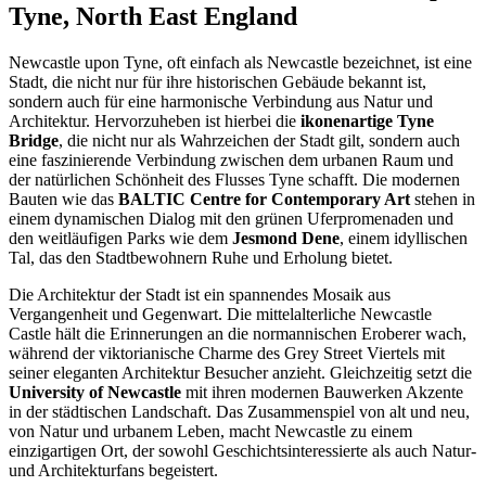
Tyne, North East England
Newcastle upon Tyne, oft einfach als Newcastle bezeichnet, ist eine
Stadt, die nicht nur für ihre historischen Gebäude bekannt ist,
sondern auch für eine harmonische Verbindung aus Natur und
Architektur. Hervorzuheben ist hierbei die
ikonenartige Tyne
Bridge
, die nicht nur als Wahrzeichen der Stadt gilt, sondern auch
eine faszinierende Verbindung zwischen dem urbanen Raum und
der natürlichen Schönheit des Flusses Tyne schafft. Die modernen
Bauten wie das
BALTIC Centre for Contemporary Art
stehen in
einem dynamischen Dialog mit den grünen Uferpromenaden und
den weitläufigen Parks wie dem
Jesmond Dene
, einem idyllischen
Tal, das den Stadtbewohnern Ruhe und Erholung bietet.
Die Architektur der Stadt ist ein spannendes Mosaik aus
Vergangenheit und Gegenwart. Die mittelalterliche Newcastle
Castle hält die Erinnerungen an die normannischen Eroberer wach,
während der viktorianische Charme des Grey Street Viertels mit
seiner eleganten Architektur Besucher anzieht. Gleichzeitig setzt die
University of Newcastle
mit ihren modernen Bauwerken Akzente
in der städtischen Landschaft. Das Zusammenspiel von alt und neu,
von Natur und urbanem Leben, macht Newcastle zu einem
einzigartigen Ort, der sowohl Geschichtsinteressierte als auch Natur-
und Architekturfans begeistert.