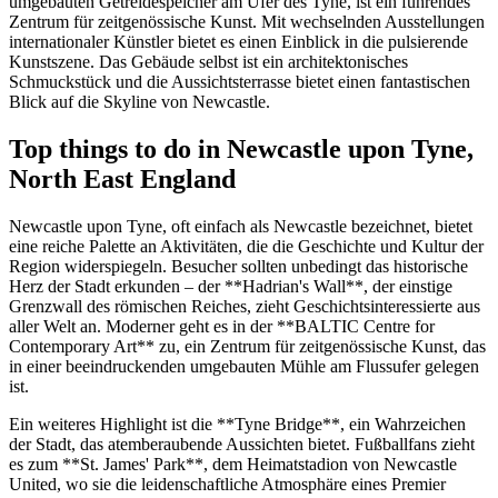
umgebauten Getreidespeicher am Ufer des Tyne, ist ein führendes
Zentrum für zeitgenössische Kunst. Mit wechselnden Ausstellungen
internationaler Künstler bietet es einen Einblick in die pulsierende
Kunstszene. Das Gebäude selbst ist ein architektonisches
Schmuckstück und die Aussichtsterrasse bietet einen fantastischen
Blick auf die Skyline von Newcastle.
Top things to do in Newcastle upon Tyne,
North East England
Newcastle upon Tyne, oft einfach als Newcastle bezeichnet, bietet
eine reiche Palette an Aktivitäten, die die Geschichte und Kultur der
Region widerspiegeln. Besucher sollten unbedingt das historische
Herz der Stadt erkunden – der **Hadrian's Wall**, der einstige
Grenzwall des römischen Reiches, zieht Geschichtsinteressierte aus
aller Welt an. Moderner geht es in der **BALTIC Centre for
Contemporary Art** zu, ein Zentrum für zeitgenössische Kunst, das
in einer beeindruckenden umgebauten Mühle am Flussufer gelegen
ist.
Ein weiteres Highlight ist die **Tyne Bridge**, ein Wahrzeichen
der Stadt, das atemberaubende Aussichten bietet. Fußballfans zieht
es zum **St. James' Park**, dem Heimatstadion von Newcastle
United, wo sie die leidenschaftliche Atmosphäre eines Premier