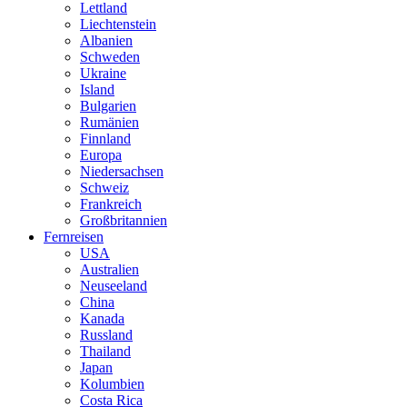
Lettland
Liechtenstein
Albanien
Schweden
Ukraine
Island
Bulgarien
Rumänien
Finnland
Europa
Niedersachsen
Schweiz
Frankreich
Großbritannien
Fernreisen
USA
Australien
Neuseeland
China
Kanada
Russland
Thailand
Japan
Kolumbien
Costa Rica