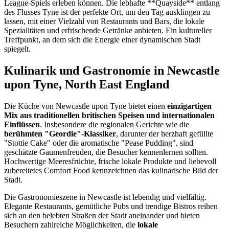
League-Spiels erleben können. Die lebhafte **Quayside** entlang
des Flusses Tyne ist der perfekte Ort, um den Tag ausklingen zu
lassen, mit einer Vielzahl von Restaurants und Bars, die lokale
Spezialitäten und erfrischende Getränke anbieten. Ein kultureller
Treffpunkt, an dem sich die Energie einer dynamischen Stadt
spiegelt.
Kulinarik und Gastronomie in Newcastle
upon Tyne, North East England
Die Küche von Newcastle upon Tyne bietet einen
einzigartigen
Mix aus traditionellen britischen Speisen und internationalen
Einflüssen
. Insbesondere die regionalen Gerichte wie die
berühmten "Geordie"-Klassiker
, darunter der herzhaft gefüllte
"Stottie Cake" oder die aromatische "Pease Pudding", sind
geschätzte Gaumenfreuden, die Besucher kennenlernen sollten.
Hochwertige Meeresfrüchte, frische lokale Produkte und liebevoll
zubereitetes Comfort Food kennzeichnen das kulinarische Bild der
Stadt.
Die Gastronomieszene in Newcastle ist lebendig und vielfältig.
Elegante Restaurants, gemütliche Pubs und trendige Bistros reihen
sich an den belebten Straßen der Stadt aneinander und bieten
Besuchern zahlreiche Möglichkeiten, die
lokale