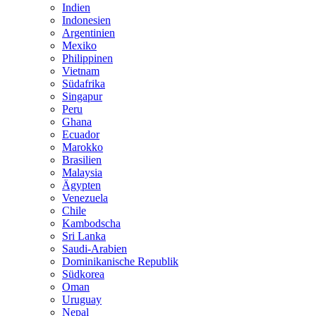
Indien
Indonesien
Argentinien
Mexiko
Philippinen
Vietnam
Südafrika
Singapur
Peru
Ghana
Ecuador
Marokko
Brasilien
Malaysia
Ägypten
Venezuela
Chile
Kambodscha
Sri Lanka
Saudi-Arabien
Dominikanische Republik
Südkorea
Oman
Uruguay
Nepal