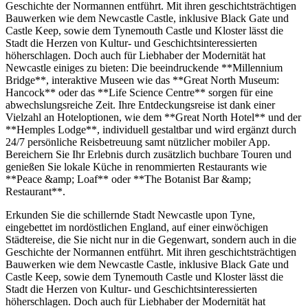
Geschichte der Normannen entführt. Mit ihren geschichtsträchtigen
Bauwerken wie dem Newcastle Castle, inklusive Black Gate und
Castle Keep, sowie dem Tynemouth Castle und Kloster lässt die
Stadt die Herzen von Kultur- und Geschichtsinteressierten
höherschlagen. Doch auch für Liebhaber der Modernität hat
Newcastle einiges zu bieten: Die beeindruckende **Millennium
Bridge**, interaktive Museen wie das **Great North Museum:
Hancock** oder das **Life Science Centre** sorgen für eine
abwechslungsreiche Zeit. Ihre Entdeckungsreise ist dank einer
Vielzahl an Hoteloptionen, wie dem **Great North Hotel** und der
**Hemples Lodge**, individuell gestaltbar und wird ergänzt durch
24/7 persönliche Reisbetreuung samt nützlicher mobiler App.
Bereichern Sie Ihr Erlebnis durch zusätzlich buchbare Touren und
genießen Sie lokale Küche in renommierten Restaurants wie
**Peace &amp; Loaf** oder **The Botanist Bar &amp;
Restaurant**.
Erkunden Sie die schillernde Stadt Newcastle upon Tyne,
eingebettet im nordöstlichen England, auf einer einwöchigen
Städtereise, die Sie nicht nur in die Gegenwart, sondern auch in die
Geschichte der Normannen entführt. Mit ihren geschichtsträchtigen
Bauwerken wie dem Newcastle Castle, inklusive Black Gate und
Castle Keep, sowie dem Tynemouth Castle und Kloster lässt die
Stadt die Herzen von Kultur- und Geschichtsinteressierten
höherschlagen. Doch auch für Liebhaber der Modernität hat