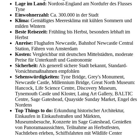
Lage im Land:
Nordost-England am Nordufer des Flusses
Tyne
Einwohnerzahl:
Ca. 300.000 in der Stadt
Klima:
Gemäßigtes Meeresklima mit kühlen Sommern und
milden Wintern
Beste Reisezeit:
Frühling bis Herbst, besonders lebhaft im
Herbst
Anreise:
Flughafen Newcastle, Bahnhof Newcastle Central
Station, Fähren von Amsterdam
Kosten:
Vergleichbar mit deutschen Mittelstädten, moderate
Preise für Unterkunft und Gastronomie
Sicherheit:
Als generell sichere Stadt bekannt, Standard-
Vorsichtsmaßnahmen empfohlen
Sehenswürdigkeiten:
Tyne Bridge, Grey's Monument,
Newcastle Castle, Millennium Bridge, Great North Museum:
Hancock, Life Science Centre, Discovery Museum,
Tynemouth Castle und Kloster, Laing Art Gallery, BALTIC
Centre, Sage Gateshead, Quayside Sunday Market, Engel des
Nordens
Top Things to do:
Erkundung historischer Architektur,
Einkaufen in Einkaufsstraßen und Märkten,
Museumsbesuche, Konzerte im Sage Gateshead, Genießen
von Panoramaaussichten, Teilnahme an Herbstfesten,
Nachtleben erleben, Schiffsfahrten mit Wildlife Center