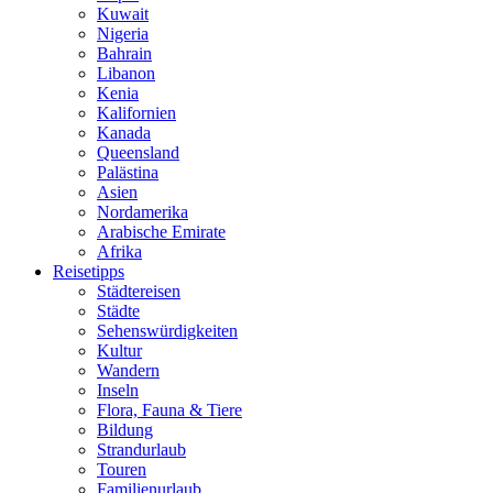
Kuwait
Nigeria
Bahrain
Libanon
Kenia
Kalifornien
Kanada
Queensland
Palästina
Asien
Nordamerika
Arabische Emirate
Afrika
Reisetipps
Städtereisen
Städte
Sehenswürdigkeiten
Kultur
Wandern
Inseln
Flora, Fauna & Tiere
Bildung
Strandurlaub
Touren
Familienurlaub