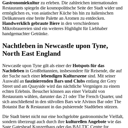
Gastronomiekultur
zu erleben. Die zahlreichen internationalen
Restaurants spiegeln die kosmopolitische Seite der Stadt wider und
ermöglichen es, von asiatischer Küche bis hin zu italienischen
Delikatessen eine breite Palette an Aromen zu entdecken.
Handwerklich gebraute Biere
in den verschiedenen
Mikrobrauereien sind ein weiteres Highlight für Liebhaber
handgemachter Getränke.
Nachtleben in Newcastle upon Tyne,
North East England
Newcastle upon Tyne gilt als einer der
Hotspots für das
Nachtleben
in Großbritannien, insbesondere für Reisende, die auf
der Suche nach einer
lebendigen Kulturszene
sind. Mit seiner
Auswahl an
faszinierenden Bars und Clubs
entlang der Grey
Street und am Quayside wird das nächtliche Vergnügen zu einem
echten Erlebnis. Besucher können aus einer Vielzahl von
Restaurants wählen, darunter das 21 oder The French Quarter, und
sich anschließend in den stilvollen Bars wie Alvinos Bar oder The
Botanist Bar & Restaurant in das pulsierende Stadtleben stürzen.
Die Stadt bietet nicht nur eine hochgelobte gastronomische Vielfalt,
sondern überzeugt auch durch ihre
kulturellen Angebote
wie das
Sage Gateshead Konzerthaus oder das BALTIC Centre for