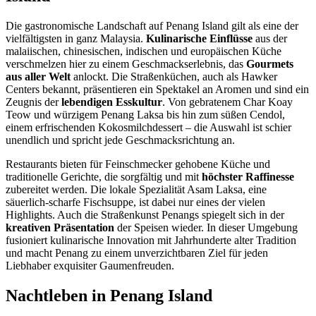
Die gastronomische Landschaft auf Penang Island gilt als eine der
vielfältigsten in ganz Malaysia.
Kulinarische Einflüsse
aus der
malaiischen, chinesischen, indischen und europäischen Küche
verschmelzen hier zu einem Geschmackserlebnis, das
Gourmets
aus aller Welt
anlockt. Die Straßenküchen, auch als Hawker
Centers bekannt, präsentieren ein Spektakel an Aromen und sind ein
Zeugnis der
lebendigen Esskultur
. Von gebratenem Char Koay
Teow und würzigem Penang Laksa bis hin zum süßen Cendol,
einem erfrischenden Kokosmilchdessert – die Auswahl ist schier
unendlich und spricht jede Geschmacksrichtung an.
Restaurants bieten für Feinschmecker gehobene Küche und
traditionelle Gerichte, die sorgfältig und mit
höchster Raffinesse
zubereitet werden. Die lokale Spezialität Asam Laksa, eine
säuerlich-scharfe Fischsuppe, ist dabei nur eines der vielen
Highlights. Auch die Straßenkunst Penangs spiegelt sich in der
kreativen Präsentation
der Speisen wieder. In dieser Umgebung
fusioniert kulinarische Innovation mit Jahrhunderte alter Tradition
und macht Penang zu einem unverzichtbaren Ziel für jeden
Liebhaber exquisiter Gaumenfreuden.
Nachtleben in Penang Island