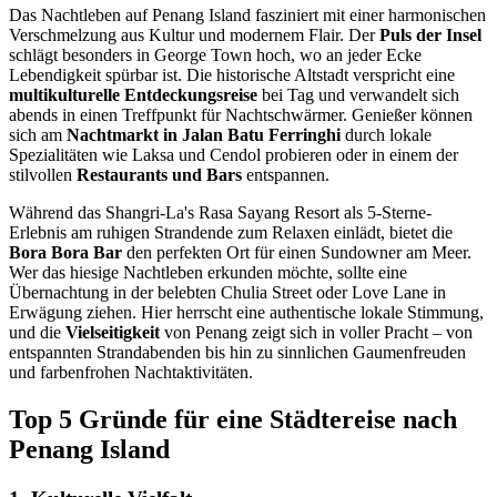
Das Nachtleben auf Penang Island fasziniert mit einer harmonischen
Verschmelzung aus Kultur und modernem Flair. Der
Puls der Insel
schlägt besonders in George Town hoch, wo an jeder Ecke
Lebendigkeit spürbar ist. Die historische Altstadt verspricht eine
multikulturelle Entdeckungsreise
bei Tag und verwandelt sich
abends in einen Treffpunkt für Nachtschwärmer. Genießer können
sich am
Nachtmarkt in Jalan Batu Ferringhi
durch lokale
Spezialitäten wie Laksa und Cendol probieren oder in einem der
stilvollen
Restaurants und Bars
entspannen.
Während das Shangri-La's Rasa Sayang Resort als 5-Sterne-
Erlebnis am ruhigen Strandende zum Relaxen einlädt, bietet die
Bora Bora Bar
den perfekten Ort für einen Sundowner am Meer.
Wer das hiesige Nachtleben erkunden möchte, sollte eine
Übernachtung in der belebten Chulia Street oder Love Lane in
Erwägung ziehen. Hier herrscht eine authentische lokale Stimmung,
und die
Vielseitigkeit
von Penang zeigt sich in voller Pracht – von
entspannten Strandabenden bis hin zu sinnlichen Gaumenfreuden
und farbenfrohen Nachtaktivitäten.
Top 5 Gründe für eine Städtereise nach
Penang Island