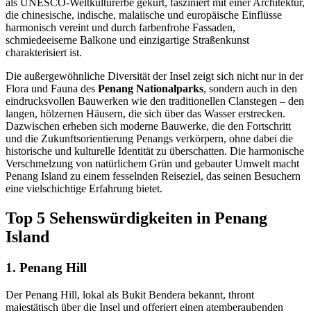
als UNESCO-Weltkulturerbe gekürt, fasziniert mit einer Architektur,
die chinesische, indische, malaiische und europäische Einflüsse
harmonisch vereint und durch farbenfrohe Fassaden,
schmiedeeiserne Balkone und einzigartige Straßenkunst
charakterisiert ist.
Die außergewöhnliche Diversität der Insel zeigt sich nicht nur in der
Flora und Fauna des
Penang Nationalparks
, sondern auch in den
eindrucksvollen Bauwerken wie den traditionellen Clanstegen – den
langen, hölzernen Häusern, die sich über das Wasser erstrecken.
Dazwischen erheben sich moderne Bauwerke, die den Fortschritt
und die Zukunftsorientierung Penangs verkörpern, ohne dabei die
historische und kulturelle Identität zu überschatten. Die harmonische
Verschmelzung von natürlichem Grün und gebauter Umwelt macht
Penang Island zu einem fesselnden Reiseziel, das seinen Besuchern
eine vielschichtige Erfahrung bietet.
Top 5 Sehenswürdigkeiten in Penang
Island
1. Penang Hill
Der Penang Hill, lokal als Bukit Bendera bekannt, thront
majestätisch über die Insel und offeriert einen atemberaubenden