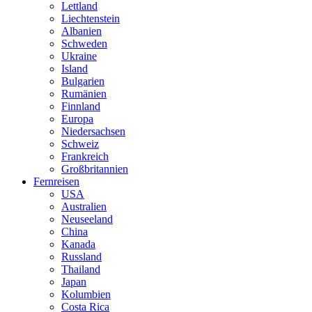
Lettland
Liechtenstein
Albanien
Schweden
Ukraine
Island
Bulgarien
Rumänien
Finnland
Europa
Niedersachsen
Schweiz
Frankreich
Großbritannien
Fernreisen
USA
Australien
Neuseeland
China
Kanada
Russland
Thailand
Japan
Kolumbien
Costa Rica