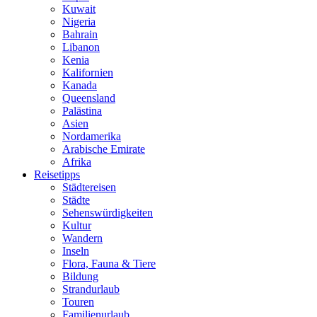
Kuwait
Nigeria
Bahrain
Libanon
Kenia
Kalifornien
Kanada
Queensland
Palästina
Asien
Nordamerika
Arabische Emirate
Afrika
Reisetipps
Städtereisen
Städte
Sehenswürdigkeiten
Kultur
Wandern
Inseln
Flora, Fauna & Tiere
Bildung
Strandurlaub
Touren
Familienurlaub