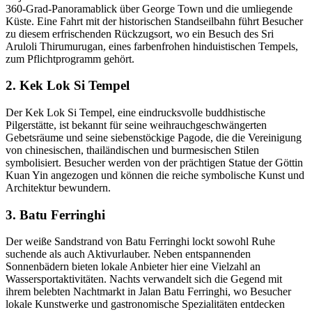
360-Grad-Panoramablick über George Town und die umliegende
Küste. Eine Fahrt mit der historischen Standseilbahn führt Besucher
zu diesem erfrischenden Rückzugsort, wo ein Besuch des Sri
Aruloli Thirumurugan, eines farbenfrohen hinduistischen Tempels,
zum Pflichtprogramm gehört.
2. Kek Lok Si Tempel
Der Kek Lok Si Tempel, eine eindrucksvolle buddhistische
Pilgerstätte, ist bekannt für seine weihrauchgeschwängerten
Gebetsräume und seine siebenstöckige Pagode, die die Vereinigung
von chinesischen, thailändischen und burmesischen Stilen
symbolisiert. Besucher werden von der prächtigen Statue der Göttin
Kuan Yin angezogen und können die reiche symbolische Kunst und
Architektur bewundern.
3. Batu Ferringhi
Der weiße Sandstrand von Batu Ferringhi lockt sowohl Ruhe
suchende als auch Aktivurlauber. Neben entspannenden
Sonnenbädern bieten lokale Anbieter hier eine Vielzahl an
Wassersportaktivitäten. Nachts verwandelt sich die Gegend mit
ihrem belebten Nachtmarkt in Jalan Batu Ferringhi, wo Besucher
lokale Kunstwerke und gastronomische Spezialitäten entdecken