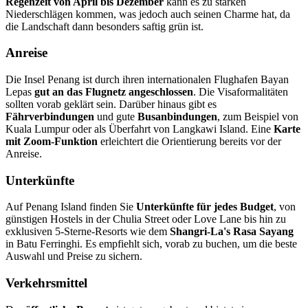
Regenzeit von April bis Dezember
kann es zu starken
Niederschlägen kommen, was jedoch auch seinen Charme hat, da
die Landschaft dann besonders saftig grün ist.
Anreise
Die Insel Penang ist durch ihren internationalen Flughafen Bayan
Lepas
gut an das Flugnetz angeschlossen
. Die Visaformalitäten
sollten vorab geklärt sein. Darüber hinaus gibt es
Fährverbindungen
und gute
Busanbindungen
, zum Beispiel von
Kuala Lumpur oder als Überfahrt von Langkawi Island. Eine
Karte
mit Zoom-Funktion
erleichtert die Orientierung bereits vor der
Anreise.
Unterkünfte
Auf Penang Island finden Sie
Unterkünfte für jedes Budget
, von
günstigen Hostels in der Chulia Street oder Love Lane bis hin zu
exklusiven 5-Sterne-Resorts wie dem
Shangri-La's Rasa Sayang
in Batu Ferringhi. Es empfiehlt sich, vorab zu buchen, um die beste
Auswahl und Preise zu sichern.
Verkehrsmittel