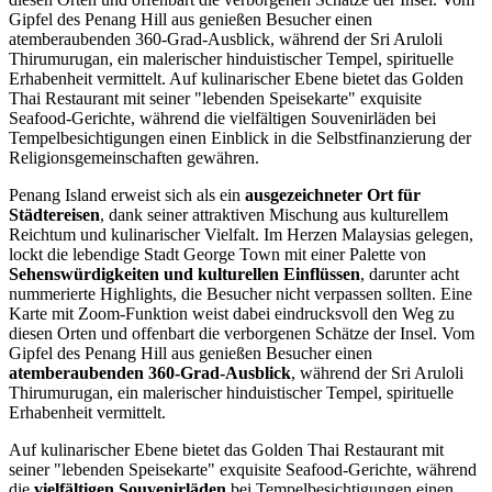
Gipfel des Penang Hill aus genießen Besucher einen
atemberaubenden 360-Grad-Ausblick, während der Sri Aruloli
Thirumurugan, ein malerischer hinduistischer Tempel, spirituelle
Erhabenheit vermittelt. Auf kulinarischer Ebene bietet das Golden
Thai Restaurant mit seiner "lebenden Speisekarte" exquisite
Seafood-Gerichte, während die vielfältigen Souvenirläden bei
Tempelbesichtigungen einen Einblick in die Selbstfinanzierung der
Religionsgemeinschaften gewähren.
Penang Island erweist sich als ein
ausgezeichneter Ort für
Städtereisen
, dank seiner attraktiven Mischung aus kulturellem
Reichtum und kulinarischer Vielfalt. Im Herzen Malaysias gelegen,
lockt die lebendige Stadt George Town mit einer Palette von
Sehenswürdigkeiten und kulturellen Einflüssen
, darunter acht
nummerierte Highlights, die Besucher nicht verpassen sollten. Eine
Karte mit Zoom-Funktion weist dabei eindrucksvoll den Weg zu
diesen Orten und offenbart die verborgenen Schätze der Insel. Vom
Gipfel des Penang Hill aus genießen Besucher einen
atemberaubenden 360-Grad-Ausblick
, während der Sri Aruloli
Thirumurugan, ein malerischer hinduistischer Tempel, spirituelle
Erhabenheit vermittelt.
Auf kulinarischer Ebene bietet das Golden Thai Restaurant mit
seiner "lebenden Speisekarte" exquisite Seafood-Gerichte, während
die
vielfältigen Souvenirläden
bei Tempelbesichtigungen einen