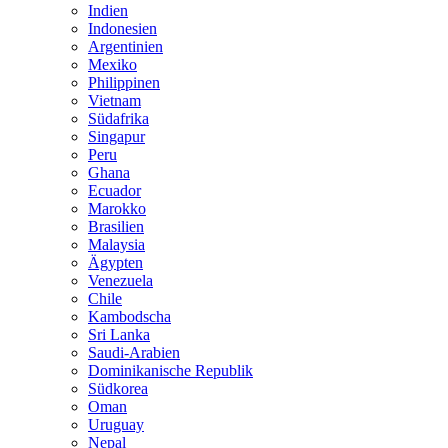
Indien
Indonesien
Argentinien
Mexiko
Philippinen
Vietnam
Südafrika
Singapur
Peru
Ghana
Ecuador
Marokko
Brasilien
Malaysia
Ägypten
Venezuela
Chile
Kambodscha
Sri Lanka
Saudi-Arabien
Dominikanische Republik
Südkorea
Oman
Uruguay
Nepal