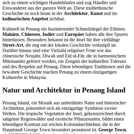
sich zu einem wichtigen Handelshafen und zog Händler und
Einwanderer aus der ganzen Welt an. Diese multiethnische
Geschichte ist noch heute in der
Architektur
,
Kunst
und im
kulinarischen Angebot
sichtbar.
Kulturell ist Penang ein faszinierender Schmelztiegel der Ethnien.
Malaien
,
Chinesen
,
Indier
und
Europäer
haben alle ihre Spuren
hinterlassen. Besonders bekannt ist die Insel für ihre vielfältige
Street-Art
, die eng mit der lokalen Geschichte verknüpft ist.
Darüber hinaus sind eine Vielzahl religiöser Feste wie das
chinesische Neujahr, Diwali und Eid ul-Fitr, die in harmonischem
Miteinander gefeiert werden, ein Zeugnis der kulturellen Toleranz
und des Respekts auf Penang. Diese lebendigen Traditionen und die
bewahrte Geschichte machen Penang zu einem einzigartigen
Kulturerbe in Malaysia.
Natur und Architektur in Penang Island
Penang Island, ein Mosaik aus unberührter Natur und historischer
Architektur, präsentiert sich als einzigartige Symbiose zweier
Welten. Die tropische Vegetation der Insel, gekennzeichnet durch
sattgrüne Regenwälder und exotische Pflanzenarten, bildet einen
lebendigen Kontrast zur reichen Kolonialarchitektur, die in der
Hauptstadt George Town besonders prominent ist.
George Town
,