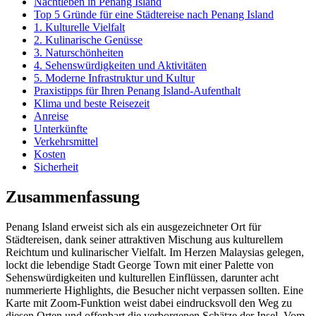
Nachtleben in Penang Island
Top 5 Gründe für eine Städtereise nach Penang Island
1. Kulturelle Vielfalt
2. Kulinarische Genüsse
3. Naturschönheiten
4. Sehenswürdigkeiten und Aktivitäten
5. Moderne Infrastruktur und Kultur
Praxistipps für Ihren Penang Island-Aufenthalt
Klima und beste Reisezeit
Anreise
Unterkünfte
Verkehrsmittel
Kosten
Sicherheit
Zusammenfassung
Penang Island erweist sich als ein ausgezeichneter Ort für
Städtereisen, dank seiner attraktiven Mischung aus kulturellem
Reichtum und kulinarischer Vielfalt. Im Herzen Malaysias gelegen,
lockt die lebendige Stadt George Town mit einer Palette von
Sehenswürdigkeiten und kulturellen Einflüssen, darunter acht
nummerierte Highlights, die Besucher nicht verpassen sollten. Eine
Karte mit Zoom-Funktion weist dabei eindrucksvoll den Weg zu
diesen Orten und offenbart die verborgenen Schätze der Insel. Vom