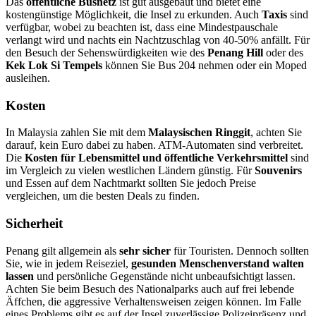
Das
öffentliche Busnetz
ist gut ausgebaut und bietet eine
kostengünstige Möglichkeit, die Insel zu erkunden. Auch
Taxis
sind
verfügbar, wobei zu beachten ist, dass eine Mindestpauschale
verlangt wird und nachts ein Nachtzuschlag von 40-50% anfällt. Für
den Besuch der Sehenswürdigkeiten wie des
Penang Hill
oder des
Kek Lok Si Tempels
können Sie Bus 204 nehmen oder ein Moped
ausleihen.
Kosten
In Malaysia zahlen Sie mit dem
Malaysischen Ringgit
, achten Sie
darauf, kein Euro dabei zu haben. ATM-Automaten sind verbreitet.
Die
Kosten für Lebensmittel und öffentliche Verkehrsmittel
sind
im Vergleich zu vielen westlichen Ländern günstig. Für
Souvenirs
und Essen auf dem Nachtmarkt sollten Sie jedoch Preise
vergleichen, um die besten Deals zu finden.
Sicherheit
Penang gilt allgemein als
sehr sicher
für Touristen. Dennoch sollten
Sie, wie in jedem Reiseziel,
gesunden Menschenverstand walten
lassen
und persönliche Gegenstände nicht unbeaufsichtigt lassen.
Achten Sie beim Besuch des Nationalparks auch auf frei lebende
Äffchen, die aggressive Verhaltensweisen zeigen können. Im Falle
eines Problems gibt es auf der Insel zuverlässige Polizeipräsenz und