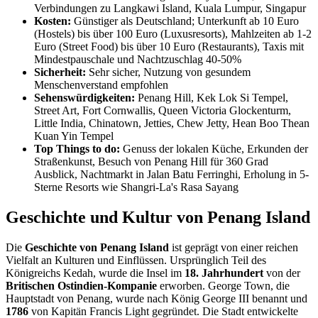
Verbindungen zu Langkawi Island, Kuala Lumpur, Singapur
Kosten:
Günstiger als Deutschland; Unterkunft ab 10 Euro
(Hostels) bis über 100 Euro (Luxusresorts), Mahlzeiten ab 1-2
Euro (Street Food) bis über 10 Euro (Restaurants), Taxis mit
Mindestpauschale und Nachtzuschlag 40-50%
Sicherheit:
Sehr sicher, Nutzung von gesundem
Menschenverstand empfohlen
Sehenswürdigkeiten:
Penang Hill, Kek Lok Si Tempel,
Street Art, Fort Cornwallis, Queen Victoria Glockenturm,
Little India, Chinatown, Jetties, Chew Jetty, Hean Boo Thean
Kuan Yin Tempel
Top Things to do:
Genuss der lokalen Küche, Erkunden der
Straßenkunst, Besuch von Penang Hill für 360 Grad
Ausblick, Nachtmarkt in Jalan Batu Ferringhi, Erholung in 5-
Sterne Resorts wie Shangri-La's Rasa Sayang
Geschichte und Kultur von Penang Island
Die
Geschichte von Penang Island
ist geprägt von einer reichen
Vielfalt an Kulturen und Einflüssen. Ursprünglich Teil des
Königreichs Kedah, wurde die Insel im
18. Jahrhundert
von der
Britischen Ostindien-Kompanie
erworben. George Town, die
Hauptstadt von Penang, wurde nach König George III benannt und
1786
von Kapitän Francis Light gegründet. Die Stadt entwickelte