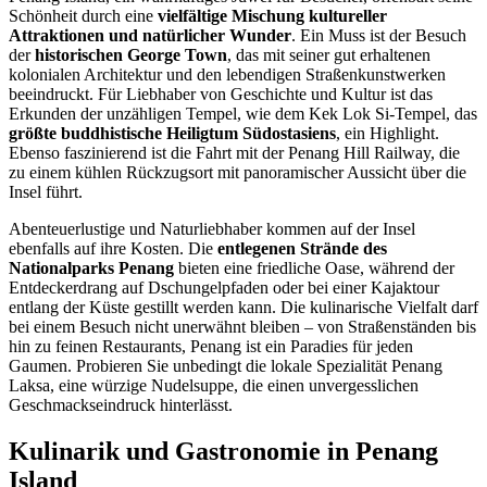
Schönheit durch eine
vielfältige Mischung kultureller
Attraktionen und natürlicher Wunder
. Ein Muss ist der Besuch
der
historischen George Town
, das mit seiner gut erhaltenen
kolonialen Architektur und den lebendigen Straßenkunstwerken
beeindruckt. Für Liebhaber von Geschichte und Kultur ist das
Erkunden der unzähligen Tempel, wie dem Kek Lok Si-Tempel, das
größte buddhistische Heiligtum Südostasiens
, ein Highlight.
Ebenso faszinierend ist die Fahrt mit der Penang Hill Railway, die
zu einem kühlen Rückzugsort mit panoramischer Aussicht über die
Insel führt.
Abenteuerlustige und Naturliebhaber kommen auf der Insel
ebenfalls auf ihre Kosten. Die
entlegenen Strände des
Nationalparks Penang
bieten eine friedliche Oase, während der
Entdeckerdrang auf Dschungelpfaden oder bei einer Kajaktour
entlang der Küste gestillt werden kann. Die kulinarische Vielfalt darf
bei einem Besuch nicht unerwähnt bleiben – von Straßenständen bis
hin zu feinen Restaurants, Penang ist ein Paradies für jeden
Gaumen. Probieren Sie unbedingt die lokale Spezialität Penang
Laksa, eine würzige Nudelsuppe, die einen unvergesslichen
Geschmackseindruck hinterlässt.
Kulinarik und Gastronomie in Penang
Island