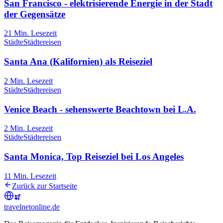
San Francisco - elektrisierende Energie in der Stadt
der Gegensätze
21
Min. Lesezeit
Städte
Städtereisen
Santa Ana (Kalifornien) als Reiseziel
2
Min. Lesezeit
Städte
Städtereisen
Venice Beach - sehenswerte Beachtown bei L.A.
2
Min. Lesezeit
Städte
Städtereisen
Santa Monica, Top Reiseziel bei Los Angeles
11
Min. Lesezeit
Zurück zur Startseite
travel
net
online.de