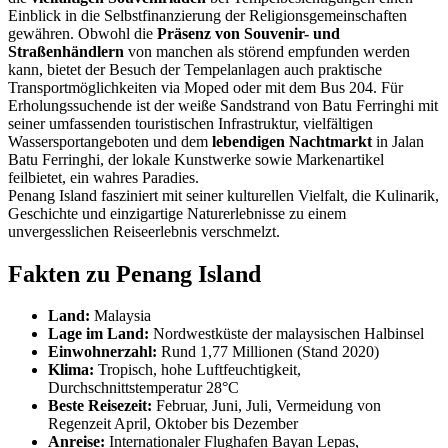
Einblick in die Selbstfinanzierung der Religionsgemeinschaften
gewähren. Obwohl die
Präsenz von Souvenir- und
Straßenhändlern
von manchen als störend empfunden werden
kann, bietet der Besuch der Tempelanlagen auch praktische
Transportmöglichkeiten via Moped oder mit dem Bus 204. Für
Erholungssuchende ist der weiße Sandstrand von Batu Ferringhi mit
seiner umfassenden touristischen Infrastruktur, vielfältigen
Wassersportangeboten und dem
lebendigen Nachtmarkt
in Jalan
Batu Ferringhi, der lokale Kunstwerke sowie Markenartikel
feilbietet, ein wahres Paradies.
Penang Island fasziniert mit seiner kulturellen Vielfalt, die Kulinarik,
Geschichte und einzigartige Naturerlebnisse zu einem
unvergesslichen Reiseerlebnis verschmelzt.
Fakten zu Penang Island
Land:
Malaysia
Lage im Land:
Nordwestküste der malaysischen Halbinsel
Einwohnerzahl:
Rund 1,77 Millionen (Stand 2020)
Klima:
Tropisch, hohe Luftfeuchtigkeit,
Durchschnittstemperatur 28°C
Beste Reisezeit:
Februar, Juni, Juli, Vermeidung von
Regenzeit April, Oktober bis Dezember
Anreise:
Internationaler Flughafen Bayan Lepas,