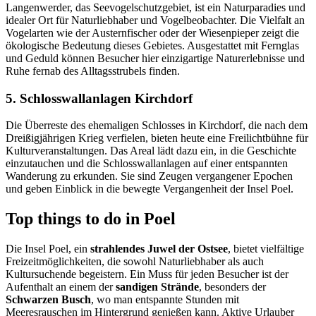
Langenwerder, das Seevogelschutzgebiet, ist ein Naturparadies und
idealer Ort für Naturliebhaber und Vogelbeobachter. Die Vielfalt an
Vogelarten wie der Austernfischer oder der Wiesenpieper zeigt die
ökologische Bedeutung dieses Gebietes. Ausgestattet mit Fernglas
und Geduld können Besucher hier einzigartige Naturerlebnisse und
Ruhe fernab des Alltagsstrubels finden.
5. Schlosswallanlagen Kirchdorf
Die Überreste des ehemaligen Schlosses in Kirchdorf, die nach dem
Dreißigjährigen Krieg verfielen, bieten heute eine Freilichtbühne für
Kulturveranstaltungen. Das Areal lädt dazu ein, in die Geschichte
einzutauchen und die Schlosswallanlagen auf einer entspannten
Wanderung zu erkunden. Sie sind Zeugen vergangener Epochen
und geben Einblick in die bewegte Vergangenheit der Insel Poel.
Top things to do in Poel
Die Insel Poel, ein
strahlendes Juwel der Ostsee
, bietet vielfältige
Freizeitmöglichkeiten, die sowohl Naturliebhaber als auch
Kultursuchende begeistern. Ein Muss für jeden Besucher ist der
Aufenthalt an einem der
sandigen Strände
, besonders der
Schwarzen Busch
, wo man entspannte Stunden mit
Meeresrauschen im Hintergrund genießen kann. Aktive Urlauber