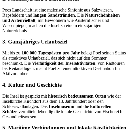
Poes Landschaft ist eine malerische Sinfonie aus Salzwiesen,
Rapsfeldern und
langen Sandstränden
. Die
Naturschönheiten
und Artenvielfalt
, mit Bewohnern wie Austernfischer und
Wiesenpieper, machen die Insel zu einem einzigartigen
Naturerlebnis.
3. Ganzjähriges Urlaubsziel
Mit bis zu
100.000 Tagesgästen pro Jahr
belegt Poel seinen Status
als attraktives Urlaubsziel, das sich nicht auf den Sommer
beschränkt. Die
Vielfältigkeit der Inselaktivitäten
, von Radtouren
bis Reitausflügen, macht Poel zu einer attraktiven Destination für
Aktivurlauber.
4. Kultur und Geschichte
Die Insel ist gespickt mit
historisch bedeutsamen Orten
wie der
Inselkirche Kirchdorf aus dem 13. Jahrhundert oder den
Schlosswallanlagen. Das
Inselmuseum
und die
kulturellen
Schätze
vermitteln lebendig die lokale Geschichte von Fischerei bis
Gesundheitswesen.
5. Maritime Verbindungen und lokale Köstlichkeiten