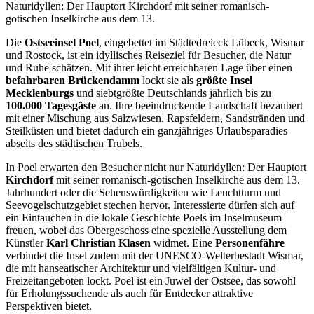
Naturidyllen: Der Hauptort Kirchdorf mit seiner romanisch-
gotischen Inselkirche aus dem 13.
Die
Ostseeinsel Poel
, eingebettet im Städtedreieck Lübeck, Wismar
und Rostock, ist ein idyllisches Reiseziel für Besucher, die Natur
und Ruhe schätzen. Mit ihrer leicht erreichbaren Lage über einen
befahrbaren Brückendamm
lockt sie als
größte Insel
Mecklenburgs
und siebtgrößte Deutschlands jährlich bis zu
100.000 Tagesgäste
an. Ihre beeindruckende Landschaft bezaubert
mit einer Mischung aus Salzwiesen, Rapsfeldern, Sandstränden und
Steilküsten und bietet dadurch ein ganzjähriges Urlaubsparadies
abseits des städtischen Trubels.
In Poel erwarten den Besucher nicht nur Naturidyllen: Der Hauptort
Kirchdorf
mit seiner romanisch-gotischen Inselkirche aus dem 13.
Jahrhundert oder die Sehenswürdigkeiten wie Leuchtturm und
Seevogelschutzgebiet stechen hervor. Interessierte dürfen sich auf
ein Eintauchen in die lokale Geschichte Poels im Inselmuseum
freuen, wobei das Obergeschoss eine spezielle Ausstellung dem
Künstler
Karl Christian Klasen
widmet. Eine
Personenfähre
verbindet die Insel zudem mit der UNESCO-Welterbestadt Wismar,
die mit hanseatischer Architektur und vielfältigen Kultur- und
Freizeitangeboten lockt. Poel ist ein Juwel der Ostsee, das sowohl
für Erholungssuchende als auch für Entdecker attraktive
Perspektiven bietet.