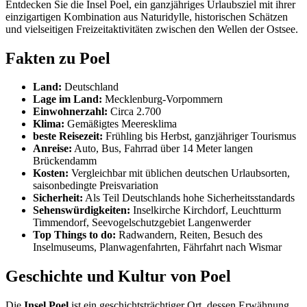
Entdecken Sie die Insel Poel, ein ganzjähriges Urlaubsziel mit ihrer
einzigartigen Kombination aus Naturidylle, historischen Schätzen
und vielseitigen Freizeitaktivitäten zwischen den Wellen der Ostsee.
Fakten zu Poel
Land:
Deutschland
Lage im Land:
Mecklenburg-Vorpommern
Einwohnerzahl:
Circa 2.700
Klima:
Gemäßigtes Meeresklima
beste Reisezeit:
Frühling bis Herbst, ganzjähriger Tourismus
Anreise:
Auto, Bus, Fahrrad über 14 Meter langen
Brückendamm
Kosten:
Vergleichbar mit üblichen deutschen Urlaubsorten,
saisonbedingte Preisvariation
Sicherheit:
Als Teil Deutschlands hohe Sicherheitsstandards
Sehenswürdigkeiten:
Inselkirche Kirchdorf, Leuchtturm
Timmendorf, Seevogelschutzgebiet Langenwerder
Top Things to do:
Radwandern, Reiten, Besuch des
Inselmuseums, Planwagenfahrten, Fährfahrt nach Wismar
Geschichte und Kultur von Poel
Die
Insel Poel
ist ein geschichtsträchtiger Ort, dessen Erwähnung