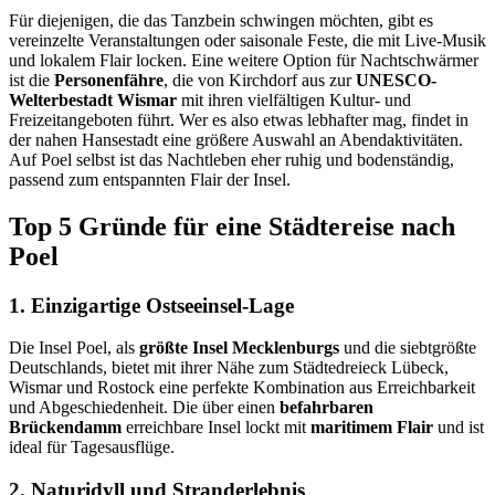
Für diejenigen, die das Tanzbein schwingen möchten, gibt es
vereinzelte Veranstaltungen oder saisonale Feste, die mit Live-Musik
und lokalem Flair locken. Eine weitere Option für Nachtschwärmer
ist die
Personenfähre
, die von Kirchdorf aus zur
UNESCO-
Welterbestadt Wismar
mit ihren vielfältigen Kultur- und
Freizeitangeboten führt. Wer es also etwas lebhafter mag, findet in
der nahen Hansestadt eine größere Auswahl an Abendaktivitäten.
Auf Poel selbst ist das Nachtleben eher ruhig und bodenständig,
passend zum entspannten Flair der Insel.
Top 5 Gründe für eine Städtereise nach
Poel
1. Einzigartige Ostseeinsel-Lage
Die Insel Poel, als
größte Insel Mecklenburgs
und die siebtgrößte
Deutschlands, bietet mit ihrer Nähe zum Städtedreieck Lübeck,
Wismar und Rostock eine perfekte Kombination aus Erreichbarkeit
und Abgeschiedenheit. Die über einen
befahrbaren
Brückendamm
erreichbare Insel lockt mit
maritimem Flair
und ist
ideal für Tagesausflüge.
2. Naturidyll und Stranderlebnis