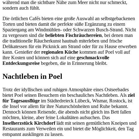
während man die sichtbare Nähe zum Meer nicht nur schmeckt,
sondern auch fühlt.
Die örtlichen Cafés bieten eine große Auswahl an selbstgebackenen
Torten und bieten damit die perfekte süße Ergänzung zu einem
Spaziergang am Windmühlen- oder Schwarzen Busch-Strand. Nicht
zu vergessen sind die
beliebten Fischräuchereien
, bei denen man
die traditionelle Räucherkunst hautnah miterleben und frische
Delikatessen für ein Picknick am Strand oder für zu Hause erwerben
kann. Genießer der
regionalen Küche
kommen auf Poel voll auf
ihre Kosten und können sich auf eine
geschmackvolle
Entdeckungsreise
begeben, die in Erinnerung bleibt.
Nachtleben in Poel
Trotz der idyllischen und ruhigen Atmosphäre eines Ostseebades
bietet Poel seinen Besuchern ein beschauliches Nachtleben. Als
ziel
für Tagesausflüge
im Städtedreieck Lübeck, Wismar, Rostock, ist
die Insel vor allem für ihre Naturschönheiten und Ruhe bekannt.
Dennoch können Reisende, die abends nicht gleich ins Bett fallen
möchten, kleine, aber feine Lokalitäten aufsuchen. Das
Inselherzstück Kirchdorf
lädt mit seinen gemütlichen Kneipen und
Restaurants zum Verweilen ein und bietet die Möglichkeit, den Tag
entspannt ausklingen zu lassen.