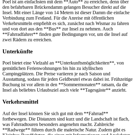
Poel ist am einfachsten mit dem **Auto** zu erreichen, denn über
den befahrbaren Brückendamm gelangen Besucher direkt auf die
Insel. Mit einer Länge von 14 Metern ist dieser Damm die einfache
Verbindung zum Festland. Für die Anreise mit öffentlichen
Verkehrsmitteln empfiehlt es sich, zunächst nach Wismar zu fahren
und von dort aus den **Bus** zur Insel zu nehmen. Auch
**Fahrradfahrer** finden gute Bedingungen vor, um die Insel auf
zwei Rädern zu erreichen.
Unterkünfte
Poel bietet eine Vielzahl an **Unterkunftsmöglichkeiten**, von
gemütlichen Ferienwohnungen bis hin zu idyllischen
Campingplätzen. Die Preise variieren je nach Saison und
Ausstattung, sodass für jeden Geldbeutel etwas dabei ist. Frühzeitige
Buchung ist vor allem in den **Sommermonaten** ratsam, da die
Insel als beliebtes Urlaubsziel auch viele **Tagesgäste** anzieht.
Verkehrsmittel
Auf der Insel können Sie sich gut mit dem **Fahrrad**
fortbewegen. Die Distanzen sind kurz und die Landschaft ist flach,
was Fahrradtouren besonders angenehm macht. Zahlreiche
**Radwege** führen durch die malerische Natur. Zudem gibt es