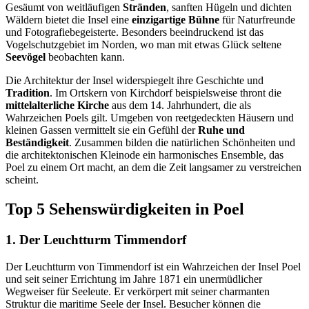
Gesäumt von weitläufigen
Stränden
, sanften Hügeln und dichten
Wäldern bietet die Insel eine
einzigartige Bühne
für Naturfreunde
und Fotografiebegeisterte. Besonders beeindruckend ist das
Vogelschutzgebiet im Norden, wo man mit etwas Glück seltene
Seevögel
beobachten kann.
Die Architektur der Insel widerspiegelt ihre Geschichte und
Tradition
. Im Ortskern von Kirchdorf beispielsweise thront die
mittelalterliche Kirche
aus dem 14. Jahrhundert, die als
Wahrzeichen Poels gilt. Umgeben von reetgedeckten Häusern und
kleinen Gassen vermittelt sie ein Gefühl der
Ruhe und
Beständigkeit
. Zusammen bilden die natürlichen Schönheiten und
die architektonischen Kleinode ein harmonisches Ensemble, das
Poel zu einem Ort macht, an dem die Zeit langsamer zu verstreichen
scheint.
Top 5 Sehenswürdigkeiten in Poel
1. Der Leuchtturm Timmendorf
Der Leuchtturm von Timmendorf ist ein Wahrzeichen der Insel Poel
und seit seiner Errichtung im Jahre 1871 ein unermüdlicher
Wegweiser für Seeleute. Er verkörpert mit seiner charmanten
Struktur die maritime Seele der Insel. Besucher können die