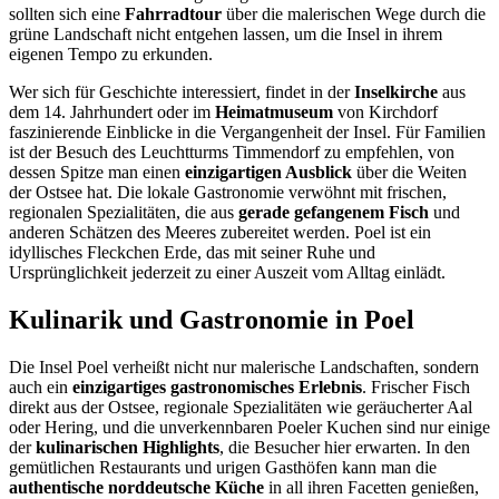
sollten sich eine
Fahrradtour
über die malerischen Wege durch die
grüne Landschaft nicht entgehen lassen, um die Insel in ihrem
eigenen Tempo zu erkunden.
Wer sich für Geschichte interessiert, findet in der
Inselkirche
aus
dem 14. Jahrhundert oder im
Heimatmuseum
von Kirchdorf
faszinierende Einblicke in die Vergangenheit der Insel. Für Familien
ist der Besuch des Leuchtturms Timmendorf zu empfehlen, von
dessen Spitze man einen
einzigartigen Ausblick
über die Weiten
der Ostsee hat. Die lokale Gastronomie verwöhnt mit frischen,
regionalen Spezialitäten, die aus
gerade gefangenem Fisch
und
anderen Schätzen des Meeres zubereitet werden. Poel ist ein
idyllisches Fleckchen Erde, das mit seiner Ruhe und
Ursprünglichkeit jederzeit zu einer Auszeit vom Alltag einlädt.
Kulinarik und Gastronomie in Poel
Die Insel Poel verheißt nicht nur malerische Landschaften, sondern
auch ein
einzigartiges gastronomisches Erlebnis
. Frischer Fisch
direkt aus der Ostsee, regionale Spezialitäten wie geräucherter Aal
oder Hering, und die unverkennbaren Poeler Kuchen sind nur einige
der
kulinarischen Highlights
, die Besucher hier erwarten. In den
gemütlichen Restaurants und urigen Gasthöfen kann man die
authentische norddeutsche Küche
in all ihren Facetten genießen,