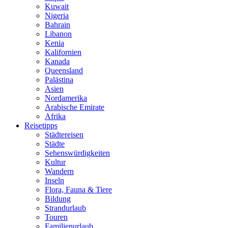
Kuwait
Nigeria
Bahrain
Libanon
Kenia
Kalifornien
Kanada
Queensland
Palästina
Asien
Nordamerika
Arabische Emirate
Afrika
Reisetipps
Städtereisen
Städte
Sehenswürdigkeiten
Kultur
Wandern
Inseln
Flora, Fauna & Tiere
Bildung
Strandurlaub
Touren
Familienurlaub