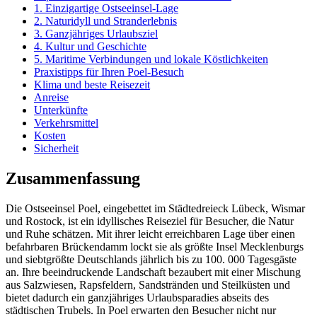
1. Einzigartige Ostseeinsel-Lage
2. Naturidyll und Stranderlebnis
3. Ganzjähriges Urlaubsziel
4. Kultur und Geschichte
5. Maritime Verbindungen und lokale Köstlichkeiten
Praxistipps für Ihren Poel-Besuch
Klima und beste Reisezeit
Anreise
Unterkünfte
Verkehrsmittel
Kosten
Sicherheit
Zusammenfassung
Die Ostseeinsel Poel, eingebettet im Städtedreieck Lübeck, Wismar
und Rostock, ist ein idyllisches Reiseziel für Besucher, die Natur
und Ruhe schätzen. Mit ihrer leicht erreichbaren Lage über einen
befahrbaren Brückendamm lockt sie als größte Insel Mecklenburgs
und siebtgrößte Deutschlands jährlich bis zu 100. 000 Tagesgäste
an. Ihre beeindruckende Landschaft bezaubert mit einer Mischung
aus Salzwiesen, Rapsfeldern, Sandstränden und Steilküsten und
bietet dadurch ein ganzjähriges Urlaubsparadies abseits des
städtischen Trubels. In Poel erwarten den Besucher nicht nur