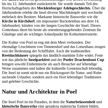
bis ins 12. Jahrhundert zurückreicht. Sie wurde damals Teil des
Herrschaftsgebiets des
Mecklenburger Adelsgeschlechts
. Über die
Jahrhunderte erlebte die Insel diverse Machtkämpfe und wechselte
mehrfach den Besitzer. Markante historische Bauwerke wie die
Kirche in Kirchdorf
, ein imposanter Backsteinbau aus dem 14.
Jahrhundert, künden von der langen Geschichte der Insel. Dieses
Gotteshaus dient bis heute als orientierungsgebendes Zentrum für
Gläubige und als wichtiger Anlaufpunkt für Kulturinteressierte.
Die Kultur von Poel ist eng mit dem Meer verbunden. Der
ehemalige Leuchtturm von Timmendorf und das Lotsenhaus zeugen
von der Bedeutung der Schifffahrt. Auch die traditionellen
Reetdachhäuser
spiegeln das ländlich-maritime Erbe wider. Feste
wie das jährliche
Inselparkfest
und der
Poeler Drachenboot Cup
bringen sowohl Einheimische als auch Besucher auf lebendige
Weise zusammen und halten die kulturelle Gemeinschaft lebendig.
Die Insel ist somit nicht nur ein Rückzugsort für Natur- und Ruhe
suchende Urlauber, sondern auch ein Hort lebendiger Traditionen
und gelebter Geschichte.
Natur und Architektur in Poel
Die Insel Poel ist ein Paradies, in dem die
Naturbelassenheit
und
historische Bauwerke
eine geradezu malerische Einheit bilden.