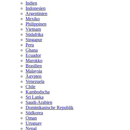
Indien
Indonesien
Argentinien
Mexiko
Philippinen
Vietnam
Südafrika
Singapur
Peru
Ghana
Ecuador
Marokko
Brasilien
Malaysia
Ägypten
Venezuela
Chile
Kambodscha
Sri Lanka
Saudi-Arabien
Dominikanische Republik
Südkorea
Oman
Uruguay
Nepal