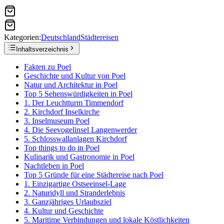
Kategorien:
Deutschland
Städtereisen
Inhaltsverzeichnis
Fakten zu Poel
Geschichte und Kultur von Poel
Natur und Architektur in Poel
Top 5 Sehenswürdigkeiten in Poel
1. Der Leuchtturm Timmendorf
2. Kirchdorf Inselkirche
3. Inselmuseum Poel
4. Die Seevogelinsel Langenwerder
5. Schlosswallanlagen Kirchdorf
Top things to do in Poel
Kulinarik und Gastronomie in Poel
Nachtleben in Poel
Top 5 Gründe für eine Städtereise nach Poel
1. Einzigartige Ostseeinsel-Lage
2. Naturidyll und Stranderlebnis
3. Ganzjähriges Urlaubsziel
4. Kultur und Geschichte
5. Maritime Verbindungen und lokale Köstlichkeiten