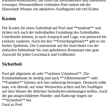
Kleinbus-Rundfahrten, die einen mit Informationen und Anekdoten
versorgen. Personenfähren verbinden Poel zudem mit der
Hansestadt Wismar, ein attraktives Ausflugsziel mit viel Kultur.
Kosten
Die Kosten für einen Aufenthalt auf Poel sind **moderat** und
richten sich nach der individuellen Gestaltung des Aufenthaltes.
Unterkünfte können, je nach Anspruch und Lage, von preiswert bis
exklusiv variieren. Auch bei den **Freizeitangeboten** gibt es ein
breites Spektrum. Die Gastronomie auf der Insel bietet von der
einfachen Imbissbude bis zum gehobenen Restaurant eine gute
Auswahl für jeden Geschmack und Geldbeutel.
Sicherheit
Poel gilt allgemein als sehr **sicherer Urlaubsort**. Die
Kriminalitätsrate ist niedrig und auch **Alleinreisende** oder
**Familien** können sich hier unbesorgt bewegen. Dennoch sollte
man, wie überall, auf seine Wertsachen achten und bei Ausflügen
auf dem Wasser die üblichen Sicherheitsvorkehrungen treffen. Auch
die gut ausgeschilderten Wander- und Radwege tragen zur
**Sicherheit** bei.
Fazit zu Poel