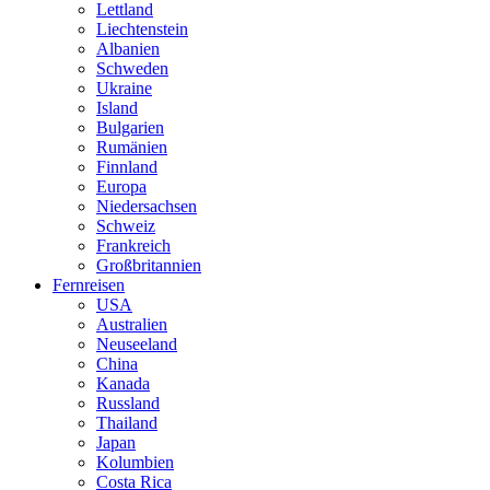
Lettland
Liechtenstein
Albanien
Schweden
Ukraine
Island
Bulgarien
Rumänien
Finnland
Europa
Niedersachsen
Schweiz
Frankreich
Großbritannien
Fernreisen
USA
Australien
Neuseeland
China
Kanada
Russland
Thailand
Japan
Kolumbien
Costa Rica