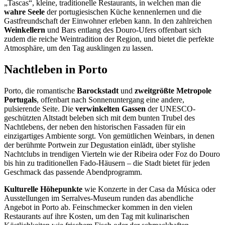
„Tascas“, kleine, traditionelle Restaurants, in welchen man die
wahre Seele
der portugiesischen Küche kennenlernen und die
Gastfreundschaft der Einwohner erleben kann. In den zahlreichen
Weinkellern
und Bars entlang des Douro-Ufers offenbart sich
zudem die reiche Weintradition der Region, und bietet die perfekte
Atmosphäre, um den Tag ausklingen zu lassen.
Nachtleben in Porto
Porto, die romantische
Barockstadt
und
zweitgrößte Metropole
Portugals
, offenbart nach Sonnenuntergang eine andere,
pulsierende Seite. Die
verwinkelten Gassen
der UNESCO-
geschützten Altstadt beleben sich mit dem bunten Trubel des
Nachtlebens, der neben den historischen Fassaden für ein
einzigartiges Ambiente sorgt. Von gemütlichen Weinbars, in denen
der berühmte Portwein zur Degustation einlädt, über stylishe
Nachtclubs in trendigen Vierteln wie der Ribeira oder Foz do Douro
bis hin zu traditionellen Fado-Häusern – die Stadt bietet für jeden
Geschmack das passende Abendprogramm.
Kulturelle Höhepunkte
wie Konzerte in der Casa da Música oder
Ausstellungen im Serralves-Museum runden das abendliche
Angebot in Porto ab. Feinschmecker kommen in den vielen
Restaurants auf ihre Kosten, um den Tag mit kulinarischen