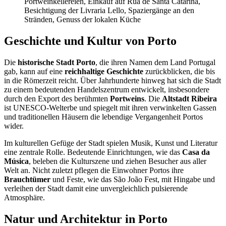
Portweinkellereien, Einkauf auf Rua de Santa Catarina,
Besichtigung der Livraria Lello, Spaziergänge an den
Stränden, Genuss der lokalen Küche
Geschichte und Kultur von Porto
Die
historische Stadt Porto
, die ihren Namen dem Land Portugal
gab, kann auf eine
reichhaltige Geschichte
zurückblicken, die bis
in die Römerzeit reicht. Über Jahrhunderte hinweg hat sich die Stadt
zu einem bedeutenden Handelszentrum entwickelt, insbesondere
durch den Export des berühmten
Portweins
. Die
Altstadt Ribeira
ist UNESCO-Welterbe und spiegelt mit ihren verwinkelten Gassen
und traditionellen Häusern die lebendige Vergangenheit Portos
wider.
Im kulturellen Gefüge der Stadt spielen Musik, Kunst und Literatur
eine zentrale Rolle. Bedeutende Einrichtungen, wie das
Casa da
Música
, beleben die Kulturszene und ziehen Besucher aus aller
Welt an. Nicht zuletzt pflegen die Einwohner Portos ihre
Brauchtümer
und Feste, wie das São João Fest, mit Hingabe und
verleihen der Stadt damit eine unvergleichlich pulsierende
Atmosphäre.
Natur und Architektur in Porto