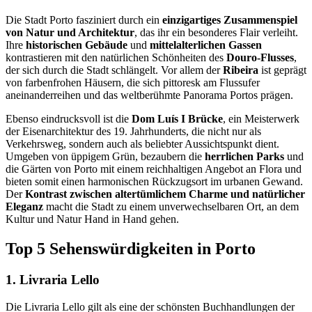
Die Stadt Porto fasziniert durch ein
einzigartiges Zusammenspiel
von Natur und Architektur
, das ihr ein besonderes Flair verleiht.
Ihre
historischen Gebäude
und
mittelalterlichen Gassen
kontrastieren mit den natürlichen Schönheiten des
Douro-Flusses
,
der sich durch die Stadt schlängelt. Vor allem der
Ribeira
ist geprägt
von farbenfrohen Häusern, die sich pittoresk am Flussufer
aneinanderreihen und das weltberühmte Panorama Portos prägen.
Ebenso eindrucksvoll ist die
Dom Luís I Brücke
, ein Meisterwerk
der Eisenarchitektur des 19. Jahrhunderts, die nicht nur als
Verkehrsweg, sondern auch als beliebter Aussichtspunkt dient.
Umgeben von üppigem Grün, bezaubern die
herrlichen Parks
und
die Gärten von Porto mit einem reichhaltigen Angebot an Flora und
bieten somit einen harmonischen Rückzugsort im urbanen Gewand.
Der
Kontrast zwischen altertümlichem Charme und natürlicher
Eleganz
macht die Stadt zu einem unverwechselbaren Ort, an dem
Kultur und Natur Hand in Hand gehen.
Top 5 Sehenswürdigkeiten in Porto
1. Livraria Lello
Die Livraria Lello gilt als eine der schönsten Buchhandlungen der