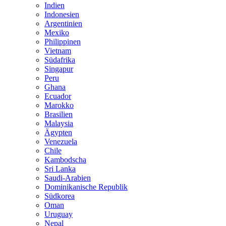
Indien
Indonesien
Argentinien
Mexiko
Philippinen
Vietnam
Südafrika
Singapur
Peru
Ghana
Ecuador
Marokko
Brasilien
Malaysia
Ägypten
Venezuela
Chile
Kambodscha
Sri Lanka
Saudi-Arabien
Dominikanische Republik
Südkorea
Oman
Uruguay
Nepal