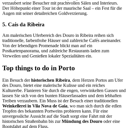
verzaubert seine Besucher mit prachtvollen Sälen und Interieurs.
Der Höhepunkt einer Tour ist der maurische Saal – ein Fest für die
Augen mit seiner detailreichen Goldverzierung.
5. Cais da Ribeira
Am malerischen Uferbereich des Douro in Ribeira reihen sich
traditionelle, farbenfrohe Häuser und zahlreiche Cafés aneinander.
Von der lebendigen Promenade blickt man auf ein
Postkartenpanorama, und zahlreiche Restaurants laden zum
Verweilen und Genießen lokaler Spezialitäten ein.
Top things to do in Porto
Ein Besuch der
historischen Ribeira
, dem Herzen Portos am Ufer
des Douro, bietet eine malerische Kulisse und ein reiches
Kulturerbe. Flanieren Sie durch die engen, verwinkelten Gassen und
lassen Sie sich von den bunten Häuserfassaden und dem lebhaften
Treiben verzaubern. Ein Muss ist der Besuch einer traditionellen
Weinkellerei in Vila Nova de Gaia
, wo man sich durch die edlen
Tropfen des bekannten Portweins probieren kann. Für eine
unvergessliche Aussicht auf die Stadt sorgt eine Fahrt mit der
historischen Straßenbahn bis zur
Mündung des Douro
oder eine
Bootsfahrt auf dem Fluss.