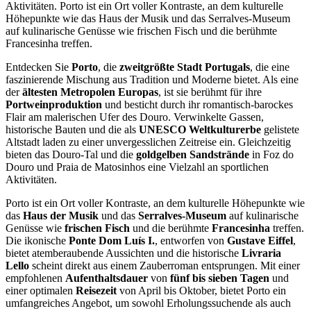
Aktivitäten. Porto ist ein Ort voller Kontraste, an dem kulturelle
Höhepunkte wie das Haus der Musik und das Serralves-Museum
auf kulinarische Genüsse wie frischen Fisch und die berühmte
Francesinha treffen.
Entdecken Sie
Porto
, die
zweitgrößte Stadt Portugals
, die eine
faszinierende Mischung aus Tradition und Moderne bietet. Als eine
der
ältesten Metropolen Europas
, ist sie berühmt für ihre
Portweinproduktion
und besticht durch ihr romantisch-barockes
Flair am malerischen Ufer des Douro. Verwinkelte Gassen,
historische Bauten und die als
UNESCO Weltkulturerbe
gelistete
Altstadt laden zu einer unvergesslichen Zeitreise ein. Gleichzeitig
bieten das Douro-Tal und die
goldgelben Sandstrände
in Foz do
Douro und Praia de Matosinhos eine Vielzahl an sportlichen
Aktivitäten.
Porto ist ein Ort voller Kontraste, an dem kulturelle Höhepunkte wie
das
Haus der Musik
und das
Serralves-Museum
auf kulinarische
Genüsse wie
frischen Fisch
und die berühmte
Francesinha
treffen.
Die ikonische
Ponte Dom Luís I.
, entworfen von
Gustave Eiffel
,
bietet atemberaubende Aussichten und die historische
Livraria
Lello
scheint direkt aus einem Zauberroman entsprungen. Mit einer
empfohlenen
Aufenthaltsdauer
von
fünf bis sieben Tagen
und
einer optimalen
Reisezeit
von April bis Oktober, bietet Porto ein
umfangreiches Angebot, um sowohl Erholungssuchende als auch