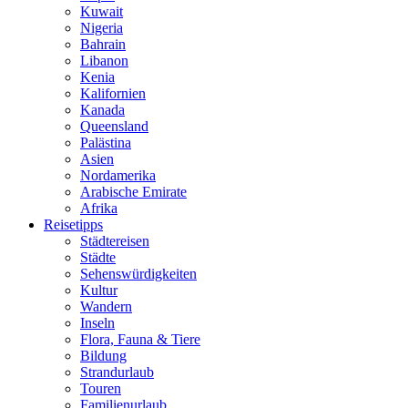
Kuwait
Nigeria
Bahrain
Libanon
Kenia
Kalifornien
Kanada
Queensland
Palästina
Asien
Nordamerika
Arabische Emirate
Afrika
Reisetipps
Städtereisen
Städte
Sehenswürdigkeiten
Kultur
Wandern
Inseln
Flora, Fauna & Tiere
Bildung
Strandurlaub
Touren
Familienurlaub