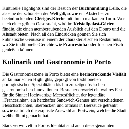
Kulturelle Highlights sind der Besuch der
Buchhandlung Lello
, die
als eine der schönsten der Welt gilt, sowie ein Abstecher zur
beeindruckenden
Clérigos-Kirche
mit ihrem markanten Turm. Wer
nach einer grünen Oase sucht, wird im
Kristallpalast-Gärten
fündig, die einen atemberaubenden Ausblick auf den Douro und die
Altstadt bieten. Nach all den Eindrücken gönnen Sie sich
kulinarische Genüsse in einem der charakteristischen Restaurants,
wo Sie traditionelle Gerichte wie
Francesinha
oder frischen Fisch
genießen können.
Kulinarik und Gastronomie in Porto
Die Gastronomieszene in Porto bietet eine
beeindruckende Vielfalt
an kulinarischen Highlights, geprägt von traditionellen
portugiesischen Spezialitäten bis hin zu zeitgenössischen
gastronomischen Innovationen. Besucher erwartet ein wahres Fest
für die Sinne: Hochwertige Meeresfrüchte, der legendäre
„Francesinha“, ein herzhafter Sandwich-Genuss mit verschiedenen
Fleischschichten, überbacken und oftmals in Biersauce getränkt,
sowie natürlich die exquisite Auswahl an Portwein, welche die Stadt
weltberühmt gemacht hat.
Stark verwurzelt in Portos Identität sind auch die sogenannten