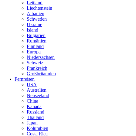
Lettland
Liechtenstein
Albanien
Schweden
Ukraine
Island
Bulgarien
Rumänien
Finnland
Europa
Niedersachsen
Schweiz
Frankreich
Großbritannien
Fernreisen
USA
Australien
Neuseeland
China
Kanada
Russland
Thailand
Japan
Kolumbien
Costa Rica