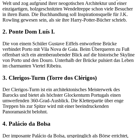
Welt und zog aufgrund ihrer neogotischen Architektur und einer
einzigartigen, holzgeschnitzten Wendeltreppe schon viele Besucher
in ihren Bann. Die Buchhandlung soll Inspirationsquelle für J.K.
Rowling gewesen sein, als sie ihre Harry-Potter-Bücher schrieb.
2. Ponte Dom Luís I.
Die von einem Schüler Gustave Eiffels entworfene Brücke
verbindet Porto mit Vila Nova de Gaia. Beim Überqueren zu Fuß
offenbart sich ein atemberaubender Blick auf die historische Skyline
von Porto und den Douro. Unterhalb der Brücke pulsiert das Leben
im charmanten Viertel Ribeira.
3. Clerigos-Turm (Torre dos Clérigos)
Der Clerigos-Turm ist ein architektonisches Meisterwerk des
Barocks und bietet als höchster Glockenturm Portugals einen
umwerfenden 360-Grad-Ausblick. Die Kletterpartie über enge
Treppen bis zur Spitze wird mit einer beeindruckenden
Panoramasicht belohnt.
4. Palácio da Bolsa
Der imposante Palácio da Bolsa, ursprünglich als Börse errichtet,