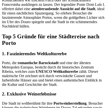
Köstlichkeiten wie frischem Fisch oder der schmackhaften
Francesinha ausklingen zu lassen. Der legendäre Ponte Dom Luís I.
offeriert dabei eine
atemberaubende Aussicht auf die Stadt
, ideal
für einen nächtlichen Spaziergang. So erleben Besucher die
faszinierende Atmosphäre Portos, wenn die goldgelben Lichter sich
im Ufer des Douro spiegeln und die Stadt in ein schimmerndes
Nachtkleid hüllen.
Top 5 Gründe für eine Städtereise nach
Porto
1. Faszinierendes Weltkulturerbe
Porto, die
romantische Barockstadt
und eine der ältesten
Metropolen Europas, besticht durch ihr historisches Zentrum
Ribeira, welches zum
UNESCO Weltkulturerbe
zählt. Dieser
malerische Ort zeichnet sich durch verwinkelte Gassen und
farbenfrohe Häuser aus und bietet einen authentischen Einblick in
die Kultur und Geschichte der Stadt.
2. Exklusive Weinerlebnisse
Die Stadt ist weltberühmt für ihre
Portweinherstellung
. Besucher
können die malerischen Weinberge im Douro-Tal erkunden sowie