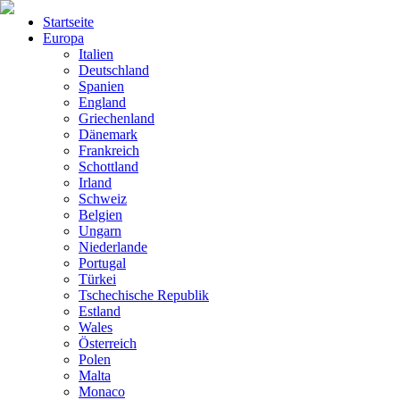
Startseite
Europa
Italien
Deutschland
Spanien
England
Griechenland
Dänemark
Frankreich
Schottland
Irland
Schweiz
Belgien
Ungarn
Niederlande
Portugal
Türkei
Tschechische Republik
Estland
Wales
Österreich
Polen
Malta
Monaco