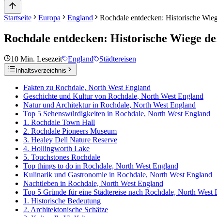
Startseite
Europa
England
Rochdale entdecken: Historische Wi
Rochdale entdecken: Historische Wiege d
10
Min. Lesezeit
England
Städtereisen
Inhaltsverzeichnis
Fakten zu Rochdale, North West England
Geschichte und Kultur von Rochdale, North West England
Natur und Architektur in Rochdale, North West England
Top 5 Sehenswürdigkeiten in Rochdale, North West England
1. Rochdale Town Hall
2. Rochdale Pioneers Museum
3. Healey Dell Nature Reserve
4. Hollingworth Lake
5. Touchstones Rochdale
Top things to do in Rochdale, North West England
Kulinarik und Gastronomie in Rochdale, North West England
Nachtleben in Rochdale, North West England
Top 5 Gründe für eine Städtereise nach Rochdale, North West
1. Historische Bedeutung
2. Architektonische Schätze