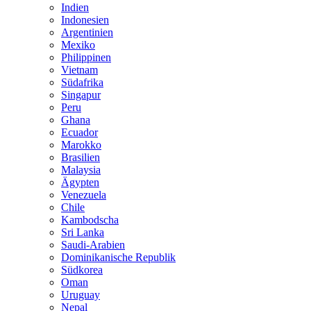
Indien
Indonesien
Argentinien
Mexiko
Philippinen
Vietnam
Südafrika
Singapur
Peru
Ghana
Ecuador
Marokko
Brasilien
Malaysia
Ägypten
Venezuela
Chile
Kambodscha
Sri Lanka
Saudi-Arabien
Dominikanische Republik
Südkorea
Oman
Uruguay
Nepal