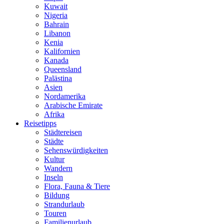
Kuwait
Nigeria
Bahrain
Libanon
Kenia
Kalifornien
Kanada
Queensland
Palästina
Asien
Nordamerika
Arabische Emirate
Afrika
Reisetipps
Städtereisen
Städte
Sehenswürdigkeiten
Kultur
Wandern
Inseln
Flora, Fauna & Tiere
Bildung
Strandurlaub
Touren
Familienurlaub