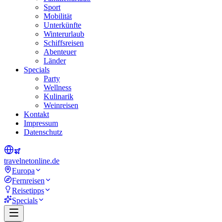
Sport
Mobilität
Unterkünfte
Winterurlaub
Schiffsreisen
Abenteuer
Länder
Specials
Party
Wellness
Kulinarik
Weinreisen
Kontakt
Impressum
Datenschutz
travel
net
online.de
Europa
Fernreisen
Reisetipps
Specials