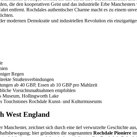
den, die den kooperativen Geist und das industrielle Erbe Manchesters w
ahrt entfernt. Rochdales authentischer Charme macht es zu einem unver
öchten.
r modernen Demokratie und industriellen Revolution ein einzigartiges 
le
nien
eniger Regen
irekte Straßenverbindungen
tungen ab 40 GBP, Essen ab 10 GBP pro Mahlzeit
, übliche Vorsichtsmaßnahmen empfohlen
s Museum, Hollingworth Lake
es Touchstones Rochdale Kunst- und Kulturmuseums
th West England
r Manchester, zeichnet sich durch eine tief verwurzelte Geschichte aus,
chaftsbewegung; hier gründeten die sogenannten
Rochdale Pioniere
im