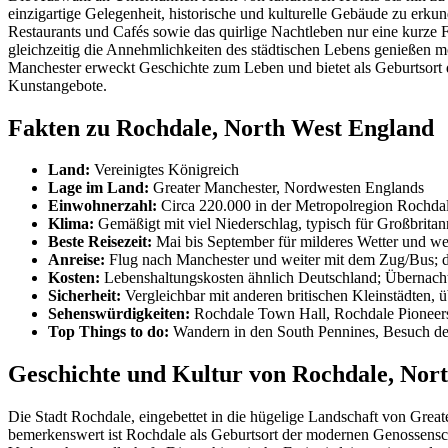
einzigartige Gelegenheit, historische und kulturelle Gebäude zu erkun
Restaurants und Cafés sowie das quirlige Nachtleben nur eine kurze F
gleichzeitig die Annehmlichkeiten des städtischen Lebens genießen m
Manchester erweckt Geschichte zum Leben und bietet als Geburtsort de
Kunstangebote.
Fakten zu Rochdale, North West England
Land:
Vereinigtes Königreich
Lage im Land:
Greater Manchester, Nordwesten Englands
Einwohnerzahl:
Circa 220.000 in der Metropolregion Rochda
Klima:
Gemäßigt mit viel Niederschlag, typisch für Großbritan
Beste Reisezeit:
Mai bis September für milderes Wetter und w
Anreise:
Flug nach Manchester und weiter mit dem Zug/Bus; d
Kosten:
Lebenshaltungskosten ähnlich Deutschland; Übernach
Sicherheit:
Vergleichbar mit anderen britischen Kleinstädten
Sehenswürdigkeiten:
Rochdale Town Hall, Rochdale Pioneer
Top Things to do:
Wandern in den South Pennines, Besuch d
Geschichte und Kultur von Rochdale, Nor
Die Stadt Rochdale, eingebettet in die hügelige Landschaft von Greate
bemerkenswert ist Rochdale als Geburtsort der modernen Genossens