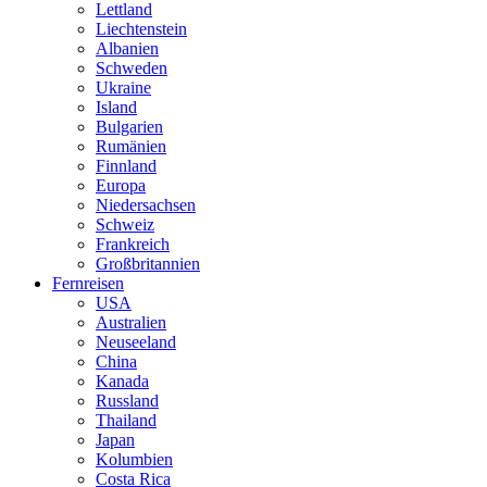
Lettland
Liechtenstein
Albanien
Schweden
Ukraine
Island
Bulgarien
Rumänien
Finnland
Europa
Niedersachsen
Schweiz
Frankreich
Großbritannien
Fernreisen
USA
Australien
Neuseeland
China
Kanada
Russland
Thailand
Japan
Kolumbien
Costa Rica