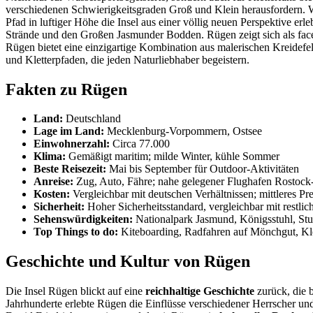
verschiedenen Schwierigkeitsgraden Groß und Klein herausfordern. 
Pfad in luftiger Höhe die Insel aus einer völlig neuen Perspektive erl
Strände und den Großen Jasmunder Bodden. Rügen zeigt sich als facet
Rügen bietet eine einzigartige Kombination aus malerischen Kreidef
und Kletterpfaden, die jeden Naturliebhaber begeistern.
Fakten zu Rügen
Land:
Deutschland
Lage im Land:
Mecklenburg-Vorpommern, Ostsee
Einwohnerzahl:
Circa 77.000
Klima:
Gemäßigt maritim; milde Winter, kühle Sommer
Beste Reisezeit:
Mai bis September für Outdoor-Aktivitäten
Anreise:
Zug, Auto, Fähre; nahe gelegener Flughafen Rostock
Kosten:
Vergleichbar mit deutschen Verhältnissen; mittleres Pr
Sicherheit:
Hoher Sicherheitsstandard, vergleichbar mit restli
Sehenswürdigkeiten:
Nationalpark Jasmund, Königsstuhl, St
Top Things to do:
Kiteboarding, Radfahren auf Mönchgut, Kle
Geschichte und Kultur von Rügen
Die Insel Rügen blickt auf eine
reichhaltige Geschichte
zurück, die b
Jahrhunderte erlebte Rügen die Einflüsse verschiedener Herrscher u