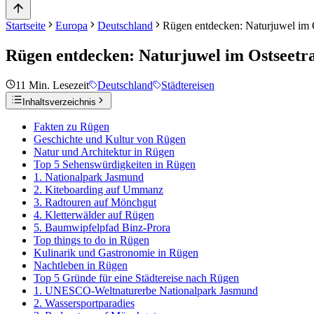
Startseite
Europa
Deutschland
Rügen entdecken: Naturjuwel im 
Rügen entdecken: Naturjuwel im Ostseet
11
Min. Lesezeit
Deutschland
Städtereisen
Inhaltsverzeichnis
Fakten zu Rügen
Geschichte und Kultur von Rügen
Natur und Architektur in Rügen
Top 5 Sehenswürdigkeiten in Rügen
1. Nationalpark Jasmund
2. Kiteboarding auf Ummanz
3. Radtouren auf Mönchgut
4. Kletterwälder auf Rügen
5. Baumwipfelpfad Binz-Prora
Top things to do in Rügen
Kulinarik und Gastronomie in Rügen
Nachtleben in Rügen
Top 5 Gründe für eine Städtereise nach Rügen
1. UNESCO-Weltnaturerbe Nationalpark Jasmund
2. Wassersportparadies