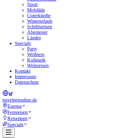
Sport
Mobilität
Unterkünfte
Winterurlaub
Schiffsreisen
Abenteuer
Länder
Specials
Party
Wellness
Kulinarik
Weinreisen
Kontakt
Impressum
Datenschutz
travel
net
online.de
Europa
Fernreisen
Reisetipps
Specials