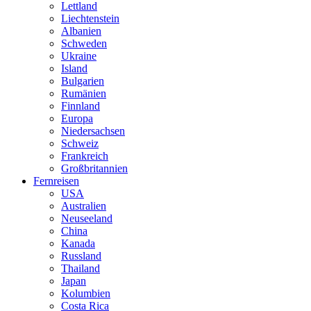
Lettland
Liechtenstein
Albanien
Schweden
Ukraine
Island
Bulgarien
Rumänien
Finnland
Europa
Niedersachsen
Schweiz
Frankreich
Großbritannien
Fernreisen
USA
Australien
Neuseeland
China
Kanada
Russland
Thailand
Japan
Kolumbien
Costa Rica