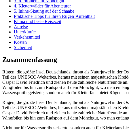
3. Radrouten auf Mönchgut
4. Kletterwälder für Abenteurer
5. Inline-Skating auf der Schaabe
Praktische Tipps für Ihren Rügen-Aufenthalt
Klima und beste Reisezeit
Anreise
Unterkünfte
Verkehrsmittel
Kosten
Sicherheit
Zusammenfassung
Rügen, die größte Insel Deutschlands, thront als Naturjuwel in der Os
Teil des UNESCO-Welterbes, heraus mit seinen majestätischen Kreid
Caspar David Friedrich und ziehen heute zahlreiche Naturfreunde an. D
Wingfoilen bis hin zum Radsport auf dem Mönchgut, wo man entlang 
Wassersportbegeisterte, sondern auch für Kletterfans bietet Rügen s
Rügen, die größte Insel Deutschlands, thront als Naturjuwel in der Os
Teil des UNESCO-Welterbes, heraus mit seinen majestätischen Kreid
Caspar David Friedrich und ziehen heute zahlreiche Naturfreunde an. D
Wingfoilen bis hin zum Radsport auf dem Mönchgut, wo man entlang 
Nicht nur für Wassersportbegeisterte, sondern auch für Kletterfans b