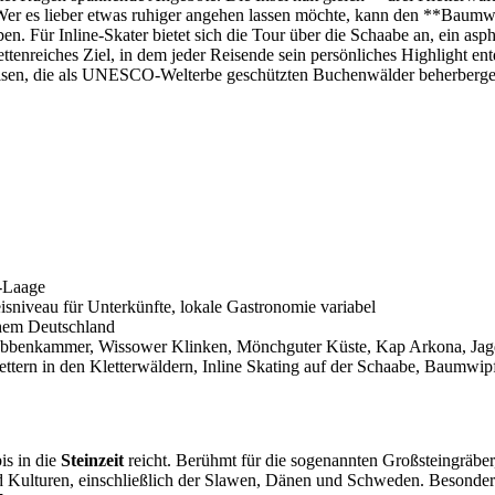
Wer es lieber etwas ruhiger angehen lassen möchte, kann den **Baumw
eben. Für Inline-Skater bietet sich die Tour über die Schaabe an, ein a
tenreiches Ziel, in dem jeder Reisende sein persönliches Highlight en
elsen, die als UNESCO-Welterbe geschützten Buchenwälder beherbergen,
-Laage
eisniveau für Unterkünfte, lokale Gastronomie variabel
chem Deutschland
ubbenkammer, Wissower Klinken, Mönchguter Küste, Kap Arkona, Jagd
ttern in den Kletterwäldern, Inline Skating auf der Schaabe, Baumwip
is in die
Steinzeit
reicht. Berühmt für die sogenannten Großsteingräber
nd Kulturen, einschließlich der Slawen, Dänen und Schweden. Besonde