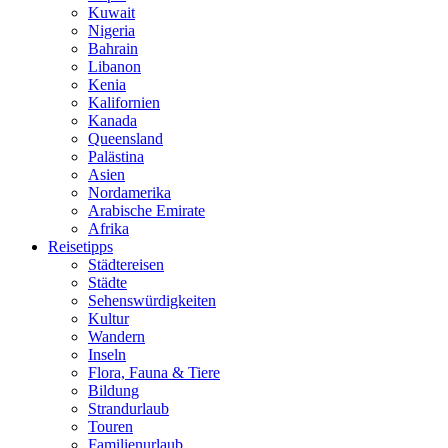
Kuwait
Nigeria
Bahrain
Libanon
Kenia
Kalifornien
Kanada
Queensland
Palästina
Asien
Nordamerika
Arabische Emirate
Afrika
Reisetipps
Städtereisen
Städte
Sehenswürdigkeiten
Kultur
Wandern
Inseln
Flora, Fauna & Tiere
Bildung
Strandurlaub
Touren
Familienurlaub