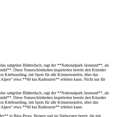
n das sattgrüne Blätterdach, ragt der **Nationalpark Jasmund**, als
l**. Diese Naturschönheiten inspirierten bereits den Künstler
von Kiteboarding, mit Spots für alle Könnensstufen, über das
n Alpen“ etwa **60 km Radtouren** erleben kann. Nicht nur für
n das sattgrüne Blätterdach, ragt der **Nationalpark Jasmund**, als
l**. Diese Naturschönheiten inspirierten bereits den Künstler
von Kiteboarding, mit Spots für alle Könnensstufen, über das
en Alpen“ etwa **60 km Radtouren** erleben kann.
lder** in Binz-Prora, Bergen und im Südwesten bereit, die mit