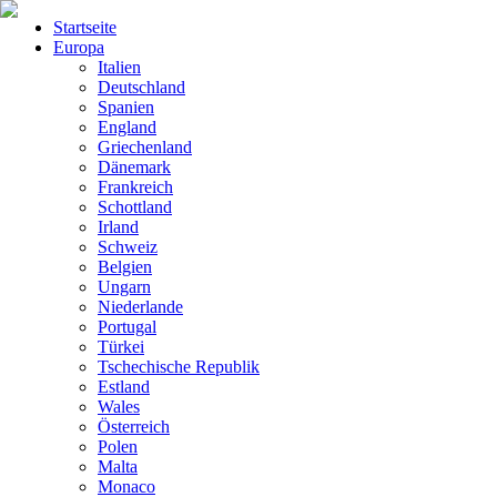
Startseite
Europa
Italien
Deutschland
Spanien
England
Griechenland
Dänemark
Frankreich
Schottland
Irland
Schweiz
Belgien
Ungarn
Niederlande
Portugal
Türkei
Tschechische Republik
Estland
Wales
Österreich
Polen
Malta
Monaco