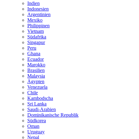
Indien
Indonesien
Argentinien
Mexiko
Philippinen
Vietnam
Südafrika
Singapur
Peru
Ghana
Ecuador
Marokko
Brasilien
Malaysia
Ägypten
Venezuela
Chile
Kambodscha
Sri Lanka
Saudi-Arabien
Dominikanische Republik
Südkorea
Oman
Uruguay
Nepal