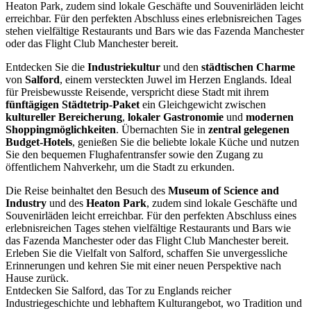
Heaton Park, zudem sind lokale Geschäfte und Souvenirläden leicht
erreichbar. Für den perfekten Abschluss eines erlebnisreichen Tages
stehen vielfältige Restaurants und Bars wie das Fazenda Manchester
oder das Flight Club Manchester bereit.
Entdecken Sie die
Industriekultur
und den
städtischen Charme
von
Salford
, einem versteckten Juwel im Herzen Englands. Ideal
für Preisbewusste Reisende, verspricht diese Stadt mit ihrem
fünftägigen Städtetrip-Paket
ein Gleichgewicht zwischen
kultureller Bereicherung
,
lokaler Gastronomie
und
modernen
Shoppingmöglichkeiten
. Übernachten Sie in
zentral gelegenen
Budget-Hotels
, genießen Sie die beliebte lokale Küche und nutzen
Sie den bequemen Flughafentransfer sowie den Zugang zu
öffentlichem Nahverkehr, um die Stadt zu erkunden.
Die Reise beinhaltet den Besuch des
Museum of Science and
Industry
und des
Heaton Park
, zudem sind lokale Geschäfte und
Souvenirläden leicht erreichbar. Für den perfekten Abschluss eines
erlebnisreichen Tages stehen vielfältige Restaurants und Bars wie
das Fazenda Manchester oder das Flight Club Manchester bereit.
Erleben Sie die Vielfalt von Salford, schaffen Sie unvergessliche
Erinnerungen und kehren Sie mit einer neuen Perspektive nach
Hause zurück.
Entdecken Sie Salford, das Tor zu Englands reicher
Industriegeschichte und lebhaftem Kulturangebot, wo Tradition und