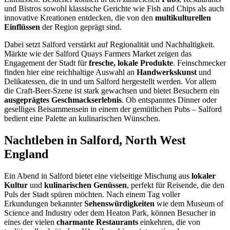
und Bistros sowohl klassische Gerichte wie Fish and Chips als auch
innovative Kreationen entdecken, die von den
multikulturellen
Einflüssen
der Region geprägt sind.
Dabei setzt Salford verstärkt auf Regionalität und Nachhaltigkeit.
Märkte wie der Salford Quays Farmers Market zeigen das
Engagement der Stadt für
fresche, lokale Produkte
. Feinschmecker
finden hier eine reichhaltige Auswahl an
Handwerkskunst
und
Delikatessen, die in und um Salford hergestellt werden. Vor allem
die Craft-Beer-Szene ist stark gewachsen und bietet Besuchern ein
ausgeprägtes Geschmackserlebnis
. Ob entspanntes Dinner oder
geselliges Beisammensein in einem der gemütlichen Pubs – Salford
bedient eine Palette an kulinarischen Wünschen.
Nachtleben in Salford, North West
England
Ein Abend in Salford bietet eine vielseitige Mischung aus
lokaler
Kultur
und
kulinarischen Genüssen
, perfekt für Reisende, die den
Puls der Stadt spüren möchten. Nach einem Tag voller
Erkundungen bekannter
Sehenswürdigkeiten
wie dem Museum of
Science and Industry oder dem Heaton Park, können Besucher in
eines der vielen
charmante Restaurants
einkehren, die von