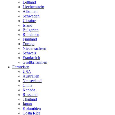
Lettland
Liechtenstein
Albanien
Schweden
Ukraine
Island
Bulgarien
Rumänien
Finnland
Europa
Niedersachsen
Schweiz
Frankreich
Großbritannien
Fernreisen
USA
Australien
Neuseeland
China
Kanada
Russland
Thailand
Japan
Kolumbien
Costa Rica