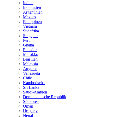
Indien
Indonesien
Argentinien
Mexiko
Philippinen
Vietnam
Südafrika
Singapur
Peru
Ghana
Ecuador
Marokko
Brasilien
Malaysia
Ägypten
Venezuela
Chile
Kambodscha
Sri Lanka
Saudi-Arabien
Dominikanische Republik
Südkorea
Oman
Uruguay
Nepal