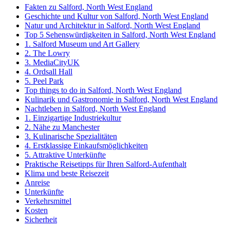
Fakten zu Salford, North West England
Geschichte und Kultur von Salford, North West England
Natur und Architektur in Salford, North West England
Top 5 Sehenswürdigkeiten in Salford, North West England
1. Salford Museum und Art Gallery
2. The Lowry
3. MediaCityUK
4. Ordsall Hall
5. Peel Park
Top things to do in Salford, North West England
Kulinarik und Gastronomie in Salford, North West England
Nachtleben in Salford, North West England
1. Einzigartige Industriekultur
2. Nähe zu Manchester
3. Kulinarische Spezialitäten
4. Erstklassige Einkaufsmöglichkeiten
5. Attraktive Unterkünfte
Praktische Reisetipps für Ihren Salford-Aufenthalt
Klima und beste Reisezeit
Anreise
Unterkünfte
Verkehrsmittel
Kosten
Sicherheit