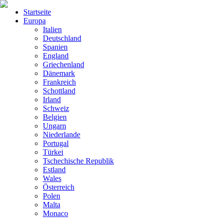
Startseite
Europa
Italien
Deutschland
Spanien
England
Griechenland
Dänemark
Frankreich
Schottland
Irland
Schweiz
Belgien
Ungarn
Niederlande
Portugal
Türkei
Tschechische Republik
Estland
Wales
Österreich
Polen
Malta
Monaco