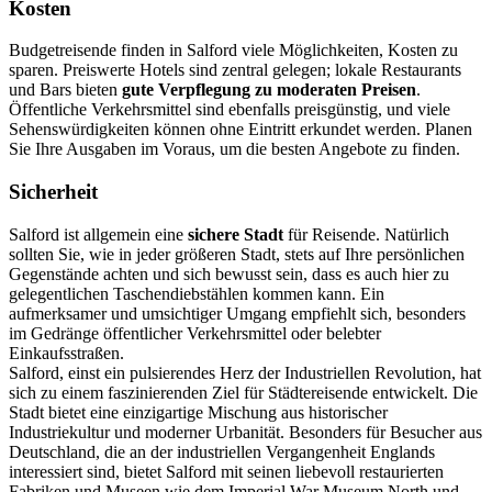
Kosten
Budgetreisende finden in Salford viele Möglichkeiten, Kosten zu
sparen. Preiswerte Hotels sind zentral gelegen; lokale Restaurants
und Bars bieten
gute Verpflegung zu moderaten Preisen
.
Öffentliche Verkehrsmittel sind ebenfalls preisgünstig, und viele
Sehenswürdigkeiten können ohne Eintritt erkundet werden. Planen
Sie Ihre Ausgaben im Voraus, um die besten Angebote zu finden.
Sicherheit
Salford ist allgemein eine
sichere Stadt
für Reisende. Natürlich
sollten Sie, wie in jeder größeren Stadt, stets auf Ihre persönlichen
Gegenstände achten und sich bewusst sein, dass es auch hier zu
gelegentlichen Taschendiebstählen kommen kann. Ein
aufmerksamer und umsichtiger Umgang empfiehlt sich, besonders
im Gedränge öffentlicher Verkehrsmittel oder belebter
Einkaufsstraßen.
Salford, einst ein pulsierendes Herz der Industriellen Revolution, hat
sich zu einem faszinierenden Ziel für Städtereisende entwickelt. Die
Stadt bietet eine einzigartige Mischung aus historischer
Industriekultur und moderner Urbanität. Besonders für Besucher aus
Deutschland, die an der industriellen Vergangenheit Englands
interessiert sind, bietet Salford mit seinen liebevoll restaurierten
Fabriken und Museen wie dem Imperial War Museum North und