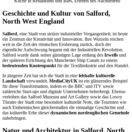
Küche in Restaurants und Bars, Erleben des Nachtlebens
Geschichte und Kultur von Salford,
North West England
Salford
, eine Stadt von stolzer industrieller Vergangenheit, ist heute
ein Zentrum der Kreativität und Innovation. Ihre Wurzeln reichen
weit in die Zeit der römischen Eroberung zurück, doch der
eigentliche Aufschwung begann mit der Industriellen Revolution.
Salford wurde dank seiner günstigen Lage entlang des
Irwells
und
der späteren Errichtung des Manchester Ship Canals zu einem
bedeutenden Knotenpunkt
für die Textilindustrie und den Handel.
In jüngerer Zeit hat sich die Stadt in eine
lebhafte kulturelle
Landschaft
verwandelt.
MediaCityUK
ist ein glänzendes Beispiel
für diese Transformation, indem es die BBC und ITV sowie
zahlreiche Start-ups und digitale Unternehmen beherbergt. Ebenso
verleihen das Salford Museum and Art Gallery sowie das Lowry
Theatre der Stadt eine besondere kulturelle Note, die Touristen wie
auch Einheimischen gleichermaßen die einmalige Geschichte und
das kulturelle Erbe dieser
dynamischen nordenglischen Gemeinde
nahebringen.
Natur und Architektur in Salford, North