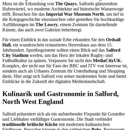
Muss ist die Erkundung von
The Quays
, Salfords glänzendem
Hafenviertel, wo moderne Architektur auf historische Wasserwege
trifft. Besuchen Sie das
Imperial War Museum North
, um tief in
die Kriegsgeschichte einzutauchen oder genießen Sie hochkarätige
Aufführungen im
The Lowry
, einem Zentrum für darstellende
Künste, das auch zwei Galerien beherbergt.
Für einen Einblick in das soziale Erbe erkunden Sie den
Ordsall
Hall
, ein wunderschön restauriertes Herrenhaus aus dem 15.
Jahrhundert. Sportbegeisterte sollten einen Blick auf das
Salford
City Stadium
werfen, um das Herz der lokalen Rugby- und
Fußballkultur zu spüren. Verpassen Sie nicht den
MediaCityUK
-
Komplex, der nicht nur für Fans der BBC und ITV von Interesse ist,
sondern auch als Urbanes Zentrum für Unterhaltung und Shopping
dient. Hier zeigt sich Salford von seiner modernsten Seite und bietet
Einblicke in die Zukunft der digitalen Medienlandschaft.
Kulinarik und Gastronomie in Salford,
North West England
Salford präsentiert sich als ein aufstrebender Fixpunkt für Genießer
und Liebhaber vielfältiger Gastronomie. Die Stadt verbindet
traditionelle britische Küche
mit modernen kulinarischen
Einflüssen. Besucher können in den zahlreichen
Pubs
, Restaurants