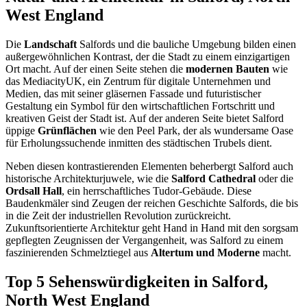
West England
Die
Landschaft
Salfords und die bauliche Umgebung bilden einen
außergewöhnlichen Kontrast, der die Stadt zu einem einzigartigen
Ort macht. Auf der einen Seite stehen die
modernen Bauten
wie
das MediacityUK, ein Zentrum für digitale Unternehmen und
Medien, das mit seiner gläsernen Fassade und futuristischer
Gestaltung ein Symbol für den wirtschaftlichen Fortschritt und
kreativen Geist der Stadt ist. Auf der anderen Seite bietet Salford
üppige
Grünflächen
wie den Peel Park, der als wundersame Oase
für Erholungssuchende inmitten des städtischen Trubels dient.
Neben diesen kontrastierenden Elementen beherbergt Salford auch
historische Architekturjuwele, wie die
Salford Cathedral
oder die
Ordsall Hall
, ein herrschaftliches Tudor-Gebäude. Diese
Baudenkmäler sind Zeugen der reichen Geschichte Salfords, die bis
in die Zeit der industriellen Revolution zurückreicht.
Zukunftsorientierte Architektur geht Hand in Hand mit den sorgsam
gepflegten Zeugnissen der Vergangenheit, was Salford zu einem
faszinierenden Schmelztiegel aus
Altertum und Moderne
macht.
Top 5 Sehenswürdigkeiten in Salford,
North West England