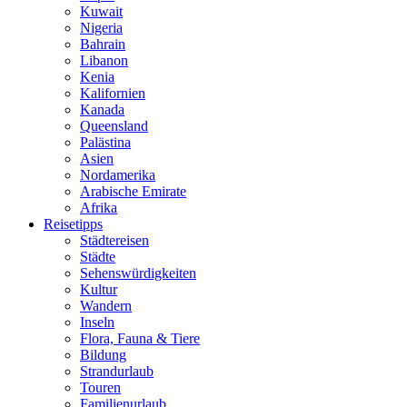
Kuwait
Nigeria
Bahrain
Libanon
Kenia
Kalifornien
Kanada
Queensland
Palästina
Asien
Nordamerika
Arabische Emirate
Afrika
Reisetipps
Städtereisen
Städte
Sehenswürdigkeiten
Kultur
Wandern
Inseln
Flora, Fauna & Tiere
Bildung
Strandurlaub
Touren
Familienurlaub