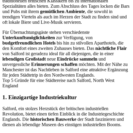
traditionellen britischen Klassikern bis zu internationalen
Spezialitäten alles bieten. Zum Abschluss des Tages locken die Bars
und Pubs mit ihrem
gemütlichen Ambiente
, die sowohl in
trendigen Vierteln als auch im Herzen der Stadt zu finden sind und
oft lokale Biere und Live-Musik servieren.
Für Übernachtungsgäste stehen verschiedenste
Unterkunftsmöglichkeiten
zur Verfügung, von
budgetfreundlichen Hotels
bis hin zu stilvollen Aparthotels, die
den Komfort eines zweiten Zuhauses bieten. Das
nächtliche Flair
von Salford ist geradezu ideal für all diejenigen, die in einer
lebendigen Großstadt
neue
Eindrücke sammeln
und
unvergessliche
Erinnerungen schaffen
möchten. Mit der Nähe zu
Manchester ist das Nachtleben in Salford eine attraktive Ergänzung
für jeden Städtetrip in den Nordwesten Englands.
Top 5 Gründe für eine Städtereise nach Salford, North West
England
1. Einzigartige Industriekultur
Salford, ein stolzes Herzstück der britischen industriellen
Revolution, bietet einen tiefen Einblick in die Industriegeschichte
Englands. Die
historischen Bauwerke
der Stadt faszinieren und
dienen als lebendige Museen des einstigen industriellen Booms.