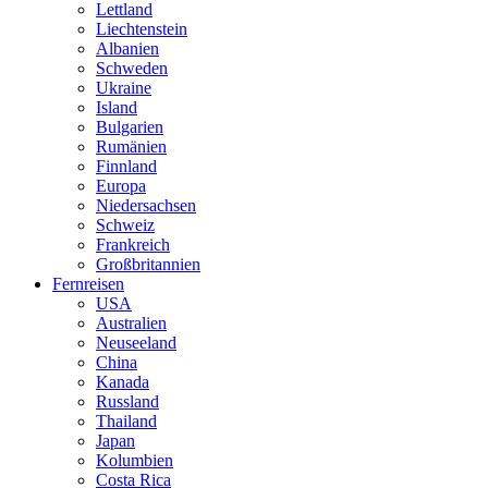
Lettland
Liechtenstein
Albanien
Schweden
Ukraine
Island
Bulgarien
Rumänien
Finnland
Europa
Niedersachsen
Schweiz
Frankreich
Großbritannien
Fernreisen
USA
Australien
Neuseeland
China
Kanada
Russland
Thailand
Japan
Kolumbien
Costa Rica