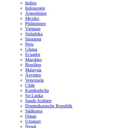
Indien
Indonesien
Argentinien
Mexiko
Philippinen
Vietnam
Südafrika
Singapur
Peru
Ghana
Ecuador
Marokko
Brasilien
Malaysia
Ägypten
Venezuela
Chile
Kambodscha
Sri Lanka
Saudi-Arabien
Dominikanische Republik
Südkorea
Oman
Uruguay
Nepal