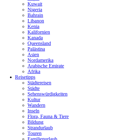
Kuwait
Nigeria
Bahrain
Libanon
Kenia
Kalifornien
Kanada
Queensland
Palästina
Asien
Nordamerika
Arabische Emirate
Afrika
Reisetipps
Städtereisen
Städte
Sehenswürdigkeiten
Kultur
Wandern
Inseln
Flora, Fauna & Tiere
Bildung
Strandurlaub
Touren
Familienurlaub