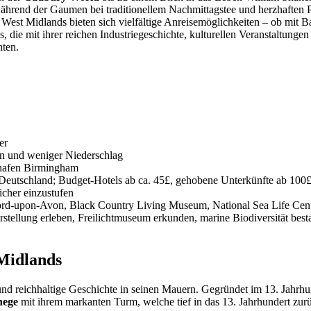
während der Gaumen bei traditionellem Nachmittagstee und herzhaften P
 West Midlands bieten sich vielfältige Anreisemöglichkeiten – ob mit 
die mit ihrer reichen Industriegeschichte, kulturellen Veranstaltungen 
hten.
er
n und weniger Niederschlag
hafen Birmingham
n Deutschland; Budget-Hotels ab ca. 45£, gehobene Unterkünfte ab 100
icher einzustufen
ord-upon-Avon, Black Country Living Museum, National Sea Life Cen
rstellung erleben, Freilichtmuseum erkunden, marine Biodiversität bes
 Midlands
und reichhaltige Geschichte in seinen Mauern. Gegründet im 13. Jahrhun
hege
mit ihrem markanten Turm, welche tief in das 13. Jahrhundert zurück