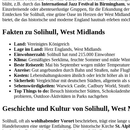
blüht, z.B. durch das
International Jazz Festival in Birmingham
, 
Einzelreisende oder abenteuerlustige Gruppen, für die Erkundung der
Entdecken Sie Solihull, eine grüne Oase im Herzen der West Midlands, 
bietet, die das historische und moderne England hautnah erleben möc
Fakten zu Solihull, West Midlands
Land:
Vereinigtes Königreich
Lage im Land:
Herz Englands, West Midlands
Einwohnerzahl:
Solihull hat rund 215.000 Einwohner
Klima:
Gemäßigtes Seeklima, feuchte Sommer und milde Wint
Beste Reisezeit:
Mai bis September wegen milder Temperature
Anreise:
Gut angebunden durch Bahn und Straßen, nahe Flug
Kosten:
Lebenshaltungskosten ähnlich oder leicht höher als i
Sicherheit:
Vergleichbar mit deutschen Städten, allgemein als s
Sehenswürdigkeiten:
Warwick Castle, Cadbury World, Stratf
Top Things to do:
Besuch historischer Stätten, Schokoladenhe
probieren, Outdoor-Aktivitäten in Parks nachgehen
Geschichte und Kultur von Solihull, West
Solihull, oft als
wohlhabender Vorort
beschrieben, trägt eine lange 
Handelsrouten eine stetige Entfaltung. Die historische Kirche
St. Alp