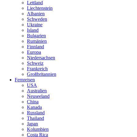
Lettland
Liechtenstein
Albanien
Schweden
Ukraine
Island
Bulgarien
Rumänien
Finnland
Europa
Niedersachsen
Schweiz
Frankreich
Großbritannien
Fernreisen
USA
Australien
Neuseeland
China
Kanada
Russland
Thailand
Japan
Kolumbien
Costa Rica