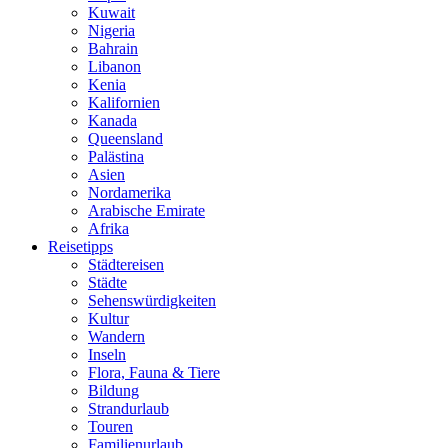
Kuwait
Nigeria
Bahrain
Libanon
Kenia
Kalifornien
Kanada
Queensland
Palästina
Asien
Nordamerika
Arabische Emirate
Afrika
Reisetipps
Städtereisen
Städte
Sehenswürdigkeiten
Kultur
Wandern
Inseln
Flora, Fauna & Tiere
Bildung
Strandurlaub
Touren
Familienurlaub