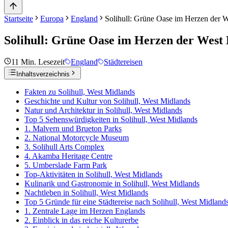
Startseite
Europa
England
Solihull: Grüne Oase im Herzen der W
Solihull: Grüne Oase im Herzen der West 
11
Min. Lesezeit
England
Städtereisen
Inhaltsverzeichnis
Fakten zu Solihull, West Midlands
Geschichte und Kultur von Solihull, West Midlands
Natur und Architektur in Solihull, West Midlands
Top 5 Sehenswürdigkeiten in Solihull, West Midlands
1. Malvern und Brueton Parks
2. National Motorcycle Museum
3. Solihull Arts Complex
4. Akamba Heritage Centre
5. Umberslade Farm Park
Top-Aktivitäten in Solihull, West Midlands
Kulinarik und Gastronomie in Solihull, West Midlands
Nachtleben in Solihull, West Midlands
Top 5 Gründe für eine Städtereise nach Solihull, West Midland
1. Zentrale Lage im Herzen Englands
2. Einblick in das reiche Kulturerbe