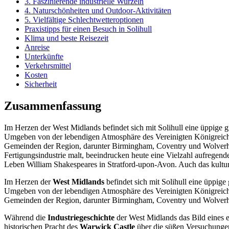
3. Faszinierende industrielle Wurzeln
4. Naturschönheiten und Outdoor-Aktivitäten
5. Vielfältige Schlechtwetteroptionen
Praxistipps für einen Besuch in Solihull
Klima und beste Reisezeit
Anreise
Unterkünfte
Verkehrsmittel
Kosten
Sicherheit
Zusammenfassung
Im Herzen der West Midlands befindet sich mit Solihull eine üppige g
Umgeben von der lebendigen Atmosphäre des Vereinigten Königreichs, 
Gemeinden der Region, darunter Birmingham, Coventry und Wolverhamp
Fertigungsindustrie malt, beeindrucken heute eine Vielzahl aufregen
Leben William Shakespeares in Stratford-upon-Avon. Auch das kulture
Im Herzen der
West Midlands
befindet sich mit Solihull eine üppige
Umgeben von der lebendigen Atmosphäre des Vereinigten Königreichs,
Gemeinden der Region, darunter Birmingham, Coventry und Wolverham
Während die
Industriegeschichte
der West Midlands das Bild eines e
historischen Pracht des
Warwick Castle
über die süßen Versuchunge