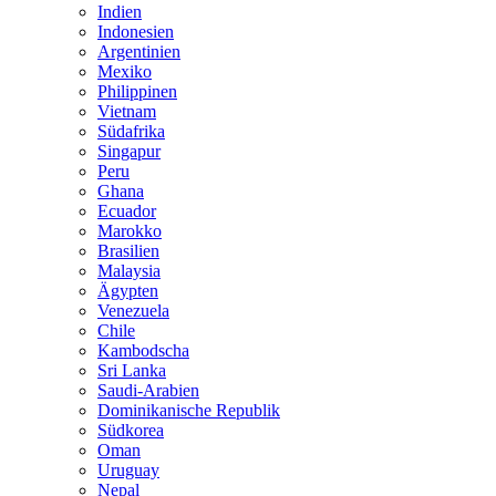
Indien
Indonesien
Argentinien
Mexiko
Philippinen
Vietnam
Südafrika
Singapur
Peru
Ghana
Ecuador
Marokko
Brasilien
Malaysia
Ägypten
Venezuela
Chile
Kambodscha
Sri Lanka
Saudi-Arabien
Dominikanische Republik
Südkorea
Oman
Uruguay
Nepal