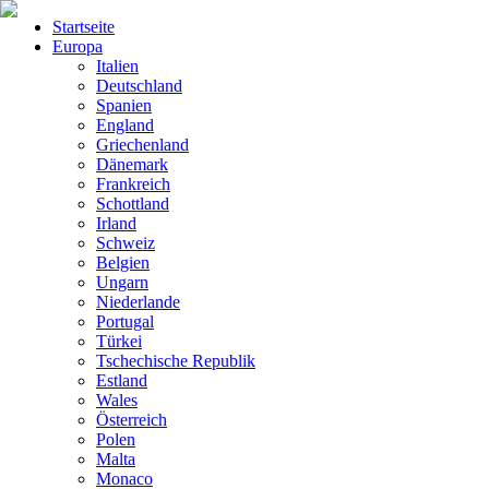
Startseite
Europa
Italien
Deutschland
Spanien
England
Griechenland
Dänemark
Frankreich
Schottland
Irland
Schweiz
Belgien
Ungarn
Niederlande
Portugal
Türkei
Tschechische Republik
Estland
Wales
Österreich
Polen
Malta
Monaco