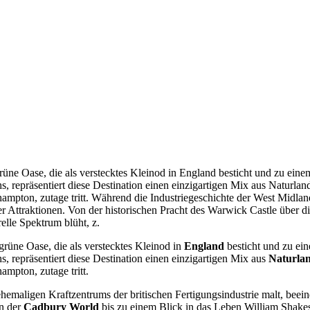
rüne Oase, die als verstecktes Kleinod in England besticht und zu ein
repräsentiert diese Destination einen einzigartigen Mix aus Naturland
ton, zutage tritt. Während die Industriegeschichte der West Midlands
der Attraktionen. Von der historischen Pracht des Warwick Castle über
lle Spektrum blüht, z.
 grüne Oase, die als verstecktes Kleinod in
England
besticht und zu ei
 repräsentiert diese Destination einen einzigartigen Mix aus
Naturlan
pton, zutage tritt.
hemaligen Kraftzentrums der britischen Fertigungsindustrie malt, beein
n der
Cadbury World
bis zu einem Blick in das Leben William Shake