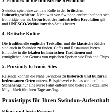
3. Einblick in die Industrielle Revolution
Swindon spielt eine zentrale Rolle in der
britischen
Industriegeschichte
. Nicht weit von Swindon entfernt befindet sich
Ironbridge, der als
Geburtsort der Industriellen Revolution
gilt
und
UNESCO-Weltkulturerbe
-Status besitzt.
4. Britische Kultur
Die
traditionelle englische Teekultur
und die
klassische Küche
sind auch in Swindon zu finden. Cafés und Restaurants bieten
Einblicke in die
lokalen kulinarischen Traditionen
und
ermöglichen den Genuss von typischen Speisen wie Fish and Chips.
5. Proximity to Iconic Sites
Reisende können die Nähe Swindons zu
historisch und kulturell
bedeutsamen Orten
nutzen. Beispielsweise ist das weltberühmte
Stonehenge
nur eine kurze Fahrt entfernt und bietet eine exzellente
Möglichkeit für einen Tagesausflug.
Praxistipps für Ihren Swindon-Aufenthalt
Klima und beste Reisezeit