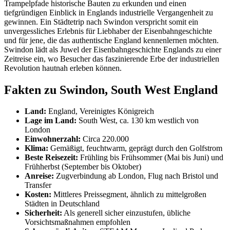
Trampelpfade historische Bauten zu erkunden und einen
tiefgründigen Einblick in Englands industrielle Vergangenheit zu
gewinnen. Ein Städtetrip nach Swindon verspricht somit ein
unvergessliches Erlebnis für Liebhaber der Eisenbahngeschichte
und für jene, die das authentische England kennenlernen möchten.
Swindon lädt als Juwel der Eisenbahngeschichte Englands zu einer
Zeitreise ein, wo Besucher das faszinierende Erbe der industriellen
Revolution hautnah erleben können.
Fakten zu Swindon, South West England
Land:
England, Vereinigtes Königreich
Lage im Land:
South West, ca. 130 km westlich von
London
Einwohnerzahl:
Circa 220.000
Klima:
Gemäßigt, feuchtwarm, geprägt durch den Golfstrom
Beste Reisezeit:
Frühling bis Frühsommer (Mai bis Juni) und
Frühherbst (September bis Oktober)
Anreise:
Zugverbindung ab London, Flug nach Bristol und
Transfer
Kosten:
Mittleres Preissegment, ähnlich zu mittelgroßen
Städten in Deutschland
Sicherheit:
Als generell sicher einzustufen, übliche
Vorsichtsmaßnahmen empfohlen