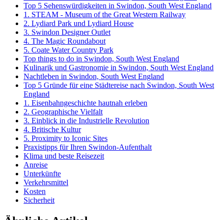
Top 5 Sehenswürdigkeiten in Swindon, South West England
1. STEAM - Museum of the Great Western Railway
2. Lydiard Park und Lydiard House
3. Swindon Designer Outlet
4. The Magic Roundabout
5. Coate Water Country Park
Top things to do in Swindon, South West England
Kulinarik und Gastronomie in Swindon, South West England
Nachtleben in Swindon, South West England
Top 5 Gründe für eine Städtereise nach Swindon, South West
England
1. Eisenbahngeschichte hautnah erleben
2. Geographische Vielfalt
3. Einblick in die Industrielle Revolution
4. Britische Kultur
5. Proximity to Iconic Sites
Praxistipps für Ihren Swindon-Aufenthalt
Klima und beste Reisezeit
Anreise
Unterkünfte
Verkehrsmittel
Kosten
Sicherheit