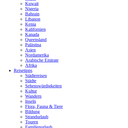
Kuwait
Nigeria
Bahrain
Libanon
Kenia
Kalifornien
Kanada
Queensland
Palästina
Asien
Nordamerika
Arabische Emirate
Afrika
Reisetipps
Städtereisen
Städte
Sehenswürdigkeiten
Kultur
Wandern
Inseln
Flora, Fauna & Tiere
Bildung
Strandurlaub
Touren
Familienurlaub