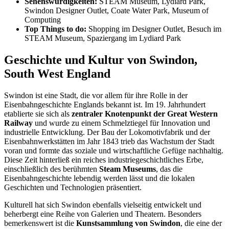
Sehenswürdigkeiten:
STEAM Museum, Lydiard Park,
Swindon Designer Outlet, Coate Water Park, Museum of
Computing
Top Things to do:
Shopping im Designer Outlet, Besuch im
STEAM Museum, Spaziergang im Lydiard Park
Geschichte und Kultur von Swindon,
South West England
Swindon ist eine Stadt, die vor allem für ihre Rolle in der
Eisenbahngeschichte Englands bekannt ist. Im 19. Jahrhundert
etablierte sie sich als
zentraler Knotenpunkt der Great Western
Railway
und wurde zu einem Schmelztiegel für Innovation und
industrielle Entwicklung. Der Bau der Lokomotivfabrik und der
Eisenbahnwerkstätten im Jahr 1843 trieb das Wachstum der Stadt
voran und formte das soziale und wirtschaftliche Gefüge nachhaltig.
Diese Zeit hinterließ ein reiches industriegeschichtliches Erbe,
einschließlich des berühmten
Steam Museums
, das die
Eisenbahngeschichte lebendig werden lässt und die lokalen
Geschichten und Technologien präsentiert.
Kulturell hat sich Swindon ebenfalls vielseitig entwickelt und
beherbergt eine Reihe von Galerien und Theatern. Besonders
bemerkenswert ist die
Kunstsammlung von Swindon
, die eine der