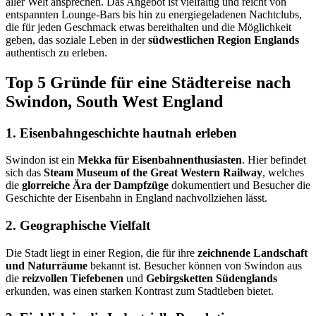
aller Welt ansprechen. Das Angebot ist vielfältig und reicht von
entspannten Lounge-Bars bis hin zu energiegeladenen Nachtclubs,
die für jeden Geschmack etwas bereithalten und die Möglichkeit
geben, das soziale Leben in der
südwestlichen Region Englands
authentisch zu erleben.
Top 5 Gründe für eine Städtereise nach
Swindon, South West England
1. Eisenbahngeschichte hautnah erleben
Swindon ist ein
Mekka für Eisenbahnenthusiasten
. Hier befindet
sich das
Steam Museum of the Great Western Railway
, welches
die
glorreiche Ära der Dampfzüge
dokumentiert und Besucher die
Geschichte der Eisenbahn in England nachvollziehen lässt.
2. Geographische Vielfalt
Die Stadt liegt in einer Region, die für ihre
zeichnende Landschaft
und Naturräume
bekannt ist. Besucher können von Swindon aus
die
reizvollen Tiefebenen
und
Gebirgsketten Südenglands
erkunden, was einen starken Kontrast zum Stadtleben bietet.