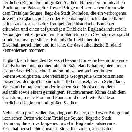
herrlichen Regionen und großen Städten. Neben dem prunkvollen
Buckingham Palace, der Tower Bridge und ikonischen Orten wie
dem Trafalgar Square, liegt die Stadt Swindon, die ein verborgenes
Juwel in Englands pulsierender Eisenbahngeschichte darstellt. Sie
lädt dazu ein, abseits der Trampelpfade historische Bauten zu
erkunden und einen tiefgründigen Einblick in Englands industrielle
Vergangenheit zu gewinnen. Ein Städtetrip nach Swindon verspricht
somit ein unvergessliches Erlebnis für Liebhaber der
Eisenbahngeschichte und für jene, die das authentische England
kennenlernen möchten.
England, ein lohnendes Reiseziel bekannt für seine beeindruckende
Landschaften und atemberaubende Städtelandschaften, bietet mehr
als nur das viel besuchte London mit seinen weltberühmten
Sehenswürdigkeiten. Die vielfältige Geographie Großbritanniens
präsentiert den größten südlichen Teil der Insel, der an Schottland,
Wales und umgeben von der Irischen See, Nordsee und dem
Atlantik sowie einem gemäßigten, feuchtwarmen Klima dank dem
Golfstrom, reiche Flora und Fauna, und eine breite Palette an
herrlichen Regionen und großen Städten.
Neben dem prunkvollen Buckingham Palace, der Tower Bridge und
ikonischen Orten wie dem Trafalgar Square, liegt die Stadt
Swindon, die ein verborgenes Juwel in Englands pulsierender
Eisenbahngeschichte darstellt. Sie lädt dazu ein, abseits der