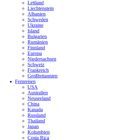
Lettland
Liechtenstein
Albanien
Schweden
Ukraine
Island
Bulgarien
Rumänien
Finnland
Europa
Niedersachsen
Schweiz
Frankreich
Großbritannien
Fernreisen
USA
Australien
Neuseeland
China
Kanada
Russland
Thailand
Japan
Kolumbien
Costa Rica