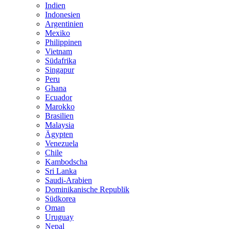
Indien
Indonesien
Argentinien
Mexiko
Philippinen
Vietnam
Südafrika
Singapur
Peru
Ghana
Ecuador
Marokko
Brasilien
Malaysia
Ägypten
Venezuela
Chile
Kambodscha
Sri Lanka
Saudi-Arabien
Dominikanische Republik
Südkorea
Oman
Uruguay
Nepal