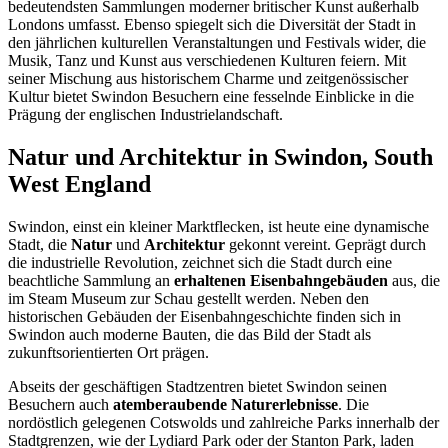
bedeutendsten Sammlungen moderner britischer Kunst außerhalb
Londons umfasst. Ebenso spiegelt sich die Diversität der Stadt in
den jährlichen kulturellen Veranstaltungen und Festivals wider, die
Musik, Tanz und Kunst aus verschiedenen Kulturen feiern. Mit
seiner Mischung aus historischem Charme und zeitgenössischer
Kultur bietet Swindon Besuchern eine fesselnde Einblicke in die
Prägung der englischen Industrielandschaft.
Natur und Architektur in Swindon, South
West England
Swindon, einst ein kleiner Marktflecken, ist heute eine dynamische
Stadt, die
Natur
und
Architektur
gekonnt vereint. Geprägt durch
die industrielle Revolution, zeichnet sich die Stadt durch eine
beachtliche Sammlung an
erhaltenen Eisenbahngebäuden
aus, die
im Steam Museum zur Schau gestellt werden. Neben den
historischen Gebäuden der Eisenbahngeschichte finden sich in
Swindon auch moderne Bauten, die das Bild der Stadt als
zukunftsorientierten Ort prägen.
Abseits der geschäftigen Stadtzentren bietet Swindon seinen
Besuchern auch
atemberaubende Naturerlebnisse
. Die
nordöstlich gelegenen Cotswolds und zahlreiche Parks innerhalb der
Stadtgrenzen, wie der Lydiard Park oder der Stanton Park, laden