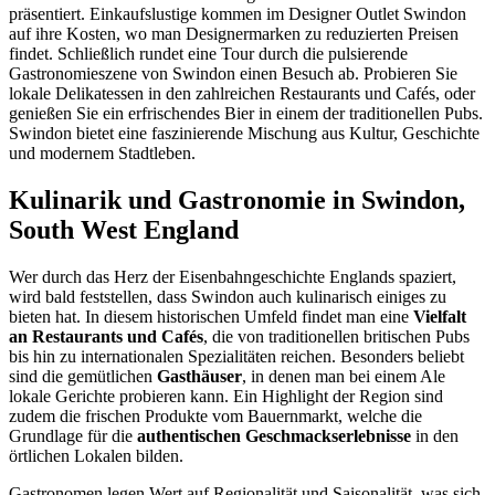
präsentiert. Einkaufslustige kommen im Designer Outlet Swindon
auf ihre Kosten, wo man Designermarken zu reduzierten Preisen
findet. Schließlich rundet eine Tour durch die pulsierende
Gastronomieszene von Swindon einen Besuch ab. Probieren Sie
lokale Delikatessen in den zahlreichen Restaurants und Cafés, oder
genießen Sie ein erfrischendes Bier in einem der traditionellen Pubs.
Swindon bietet eine faszinierende Mischung aus Kultur, Geschichte
und modernem Stadtleben.
Kulinarik und Gastronomie in Swindon,
South West England
Wer durch das Herz der Eisenbahngeschichte Englands spaziert,
wird bald feststellen, dass Swindon auch kulinarisch einiges zu
bieten hat. In diesem historischen Umfeld findet man eine
Vielfalt
an Restaurants und Cafés
, die von traditionellen britischen Pubs
bis hin zu internationalen Spezialitäten reichen. Besonders beliebt
sind die gemütlichen
Gasthäuser
, in denen man bei einem Ale
lokale Gerichte probieren kann. Ein Highlight der Region sind
zudem die frischen Produkte vom Bauernmarkt, welche die
Grundlage für die
authentischen Geschmackserlebnisse
in den
örtlichen Lokalen bilden.
Gastronomen legen Wert auf Regionalität und Saisonalität, was sich