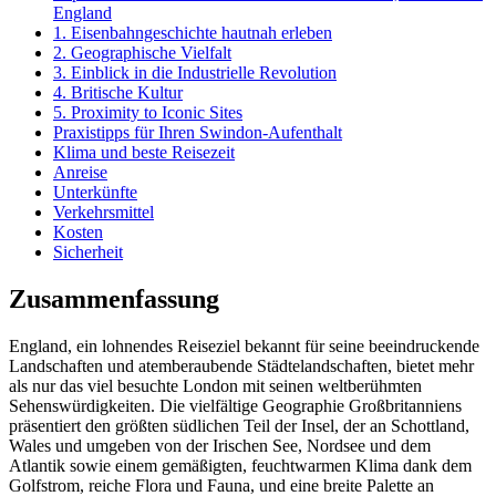
England
1. Eisenbahngeschichte hautnah erleben
2. Geographische Vielfalt
3. Einblick in die Industrielle Revolution
4. Britische Kultur
5. Proximity to Iconic Sites
Praxistipps für Ihren Swindon-Aufenthalt
Klima und beste Reisezeit
Anreise
Unterkünfte
Verkehrsmittel
Kosten
Sicherheit
Zusammenfassung
England, ein lohnendes Reiseziel bekannt für seine beeindruckende
Landschaften und atemberaubende Städtelandschaften, bietet mehr
als nur das viel besuchte London mit seinen weltberühmten
Sehenswürdigkeiten. Die vielfältige Geographie Großbritanniens
präsentiert den größten südlichen Teil der Insel, der an Schottland,
Wales und umgeben von der Irischen See, Nordsee und dem
Atlantik sowie einem gemäßigten, feuchtwarmen Klima dank dem
Golfstrom, reiche Flora und Fauna, und eine breite Palette an