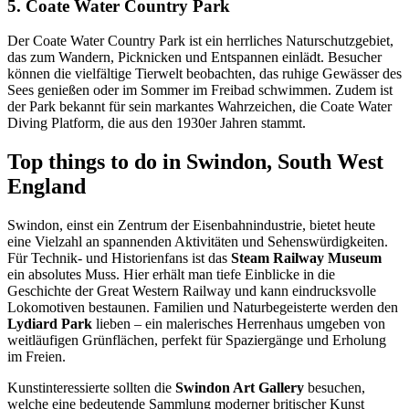
5. Coate Water Country Park
Der Coate Water Country Park ist ein herrliches Naturschutzgebiet,
das zum Wandern, Picknicken und Entspannen einlädt. Besucher
können die vielfältige Tierwelt beobachten, das ruhige Gewässer des
Sees genießen oder im Sommer im Freibad schwimmen. Zudem ist
der Park bekannt für sein markantes Wahrzeichen, die Coate Water
Diving Platform, die aus den 1930er Jahren stammt.
Top things to do in Swindon, South West
England
Swindon, einst ein Zentrum der Eisenbahnindustrie, bietet heute
eine Vielzahl an spannenden Aktivitäten und Sehenswürdigkeiten.
Für Technik- und Historienfans ist das
Steam Railway Museum
ein absolutes Muss. Hier erhält man tiefe Einblicke in die
Geschichte der Great Western Railway und kann eindrucksvolle
Lokomotiven bestaunen. Familien und Naturbegeisterte werden den
Lydiard Park
lieben – ein malerisches Herrenhaus umgeben von
weitläufigen Grünflächen, perfekt für Spaziergänge und Erholung
im Freien.
Kunstinteressierte sollten die
Swindon Art Gallery
besuchen,
welche eine bedeutende Sammlung moderner britischer Kunst