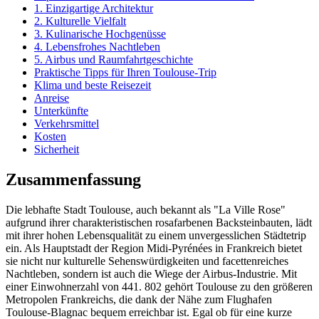
1. Einzigartige Architektur
2. Kulturelle Vielfalt
3. Kulinarische Hochgenüsse
4. Lebensfrohes Nachtleben
5. Airbus und Raumfahrtgeschichte
Praktische Tipps für Ihren Toulouse-Trip
Klima und beste Reisezeit
Anreise
Unterkünfte
Verkehrsmittel
Kosten
Sicherheit
Zusammenfassung
Die lebhafte Stadt Toulouse, auch bekannt als "La Ville Rose"
aufgrund ihrer charakteristischen rosafarbenen Backsteinbauten, lädt
mit ihrer hohen Lebensqualität zu einem unvergesslichen Städtetrip
ein. Als Hauptstadt der Region Midi-Pyrénées in Frankreich bietet
sie nicht nur kulturelle Sehenswürdigkeiten und facettenreiches
Nachtleben, sondern ist auch die Wiege der Airbus-Industrie. Mit
einer Einwohnerzahl von 441. 802 gehört Toulouse zu den größeren
Metropolen Frankreichs, die dank der Nähe zum Flughafen
Toulouse-Blagnac bequem erreichbar ist. Egal ob für eine kurze