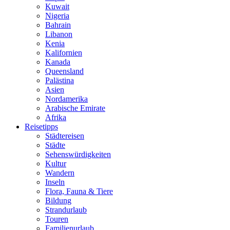
Kuwait
Nigeria
Bahrain
Libanon
Kenia
Kalifornien
Kanada
Queensland
Palästina
Asien
Nordamerika
Arabische Emirate
Afrika
Reisetipps
Städtereisen
Städte
Sehenswürdigkeiten
Kultur
Wandern
Inseln
Flora, Fauna & Tiere
Bildung
Strandurlaub
Touren
Familienurlaub