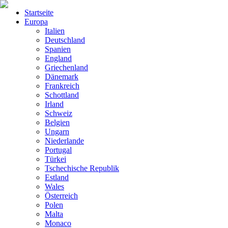
Startseite
Europa
Italien
Deutschland
Spanien
England
Griechenland
Dänemark
Frankreich
Schottland
Irland
Schweiz
Belgien
Ungarn
Niederlande
Portugal
Türkei
Tschechische Republik
Estland
Wales
Österreich
Polen
Malta
Monaco