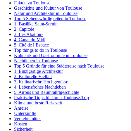
Fakten zu Toulouse
Geschichte und Kultur von Toulouse
Natur und Architektur in Toulouse
Top 5 Sehenswürdigkeiten in Toulouse
1. Basilika Saint-Sernin
2. Capitole
3. Les Abattoirs
4. Canal du Midi
5. Cité de l’Espace
Top things to do in Toulouse
Kulinarik und Gastronomie in Toulouse
Nachtleben in Toulouse
Top 5 Gründe für eine Städtereise nach Toulouse
1. Einzigartige Architektur
2. Kulturelle Vielfalt
3. Kulinarische Hochgenüsse
4. Lebensfrohes Nachtleben
5. Airbus und Raumfahrtgeschichte
Praktische Tipps für Ihren Toulouse-Trip
Klima und beste Reisezeit
Anreise
Unterkünfte
Verkehrsmittel
Kosten
Sicherheit