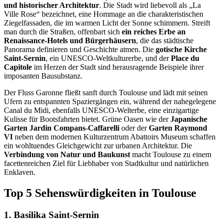
und historischer Architektur
. Die Stadt wird liebevoll als „La
Ville Rose“ bezeichnet, eine Hommage an die charakteristischen
Ziegelfassaden, die im warmen Licht der Sonne schimmern. Streift
man durch die Straßen, offenbart sich
ein reiches Erbe an
Renaissance-Hotels und Bürgerhäusern
, die das städtische
Panorama definieren und Geschichte atmen. Die
gotische Kirche
Saint-Sernin
, ein UNESCO-Weltkulturerbe, und der
Place du
Capitole
im Herzen der Stadt sind herausragende Beispiele ihrer
imposanten Bausubstanz.
Der Fluss Garonne fließt sanft durch Toulouse und lädt mit seinen
Ufern zu entspannten Spaziergängen ein, während der nahegelegene
Canal du Midi, ebenfalls UNESCO-Welterbe, eine einzigartige
Kulisse für Bootsfahrten bietet. Grüne Oasen wie der
Japanische
Garten Jardin Compans-Caffarelli
oder der
Garten Raymond
VI
neben dem modernen Kulturzentrum Abattoirs Museum schaffen
ein wohltuendes Gleichgewicht zur urbanen Architektur. Die
Verbindung von Natur und Baukunst
macht Toulouse zu einem
facettenreichen Ziel für Liebhaber von Stadtkultur und natürlichen
Enklaven.
Top 5 Sehenswürdigkeiten in Toulouse
1. Basilika Saint-Sernin