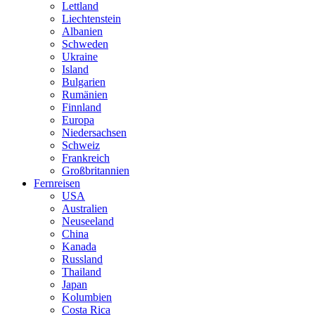
Lettland
Liechtenstein
Albanien
Schweden
Ukraine
Island
Bulgarien
Rumänien
Finnland
Europa
Niedersachsen
Schweiz
Frankreich
Großbritannien
Fernreisen
USA
Australien
Neuseeland
China
Kanada
Russland
Thailand
Japan
Kolumbien
Costa Rica