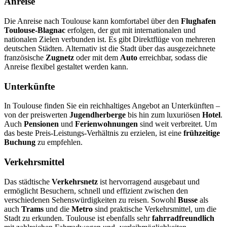
Anreise
Die Anreise nach Toulouse kann komfortabel über den
Flughafen
Toulouse-Blagnac
erfolgen, der gut mit internationalen und
nationalen Zielen verbunden ist. Es gibt Direktflüge von mehreren
deutschen Städten. Alternativ ist die Stadt über das ausgezeichnete
französische
Zugnetz
oder mit dem
Auto
erreichbar, sodass die
Anreise flexibel gestaltet werden kann.
Unterkünfte
In Toulouse finden Sie ein reichhaltiges Angebot an Unterkünften –
von der preiswerten
Jugendherberge
bis hin zum luxuriösen
Hotel
.
Auch
Pensionen
und
Ferienwohnungen
sind weit verbreitet. Um
das beste Preis-Leistungs-Verhältnis zu erzielen, ist eine
frühzeitige
Buchung
zu empfehlen.
Verkehrsmittel
Das städtische
Verkehrsnetz
ist hervorragend ausgebaut und
ermöglicht Besuchern, schnell und effizient zwischen den
verschiedenen Sehenswürdigkeiten zu reisen. Sowohl
Busse
als
auch
Trams
und die
Metro
sind praktische Verkehrsmittel, um die
Stadt zu erkunden. Toulouse ist ebenfalls sehr
fahrradfreundlich