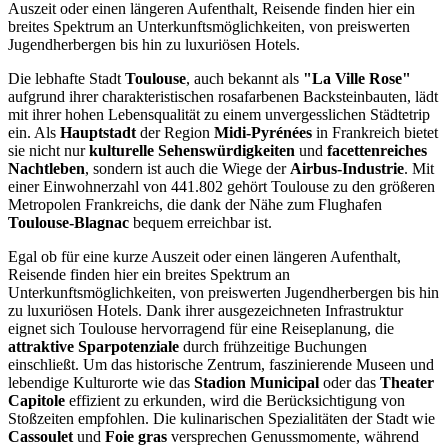
Auszeit oder einen längeren Aufenthalt, Reisende finden hier ein
breites Spektrum an Unterkunftsmöglichkeiten, von preiswerten
Jugendherbergen bis hin zu luxuriösen Hotels.
Die lebhafte Stadt
Toulouse
, auch bekannt als
"La Ville Rose"
aufgrund ihrer charakteristischen rosafarbenen Backsteinbauten, lädt
mit ihrer hohen Lebensqualität zu einem unvergesslichen Städtetrip
ein. Als
Hauptstadt
der Region
Midi-Pyrénées
in Frankreich bietet
sie nicht nur
kulturelle Sehenswürdigkeiten
und
facettenreiches
Nachtleben
, sondern ist auch die Wiege der
Airbus-Industrie
. Mit
einer Einwohnerzahl von 441.802 gehört Toulouse zu den größeren
Metropolen Frankreichs, die dank der Nähe zum Flughafen
Toulouse-Blagnac
bequem erreichbar ist.
Egal ob für eine kurze Auszeit oder einen längeren Aufenthalt,
Reisende finden hier ein breites Spektrum an
Unterkunftsmöglichkeiten, von preiswerten Jugendherbergen bis hin
zu luxuriösen Hotels. Dank ihrer ausgezeichneten Infrastruktur
eignet sich Toulouse hervorragend für eine Reiseplanung, die
attraktive Sparpotenziale
durch frühzeitige Buchungen
einschließt. Um das historische Zentrum, faszinierende Museen und
lebendige Kulturorte wie das
Stadion Municipal
oder das
Theater
Capitole
effizient zu erkunden, wird die Berücksichtigung von
Stoßzeiten empfohlen. Die kulinarischen Spezialitäten der Stadt wie
Cassoulet
und
Foie gras
versprechen Genussmomente, während