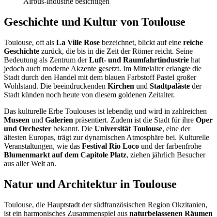
Airbus-Industrie besichtigen
Geschichte und Kultur von Toulouse
Toulouse, oft als
La Ville Rose
bezeichnet, blickt auf eine
reiche
Geschichte
zurück, die bis in die Zeit der Römer reicht. Seine
Bedeutung als Zentrum der
Luft- und Raumfahrtindustrie
hat
jedoch auch moderne Akzente gesetzt. Im Mittelalter erlangte die
Stadt durch den Handel mit dem blauen Farbstoff Pastel großer
Wohlstand. Die beeindruckenden
Kirchen
und
Stadtpaläste
der
Stadt künden noch heute von diesem goldenen Zeitalter.
Das kulturelle Erbe Toulouses ist lebendig und wird in zahlreichen
Museen
und
Galerien
präsentiert. Zudem ist die Stadt für ihre
Oper
und Orchester
bekannt. Die
Universität Toulouse
, eine der
ältesten Europas, trägt zur dynamischen Atmosphäre bei. Kulturelle
Veranstaltungen, wie das
Festival Rio Loco
und der farbenfrohe
Blumenmarkt auf dem Capitole Platz
, ziehen jährlich Besucher
aus aller Welt an.
Natur und Architektur in Toulouse
Toulouse, die Hauptstadt der südfranzösischen Region Okzitanien,
ist ein harmonisches Zusammenspiel aus
naturbelassenen Räumen