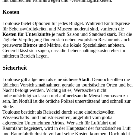
mit zahlreichen Fahrradwegen und -verleihmöglichkeiten.
Kosten
Toulouse bietet Optionen für jedes Budget. Während Eintrittspreise
für Sehenswürdigkeiten und Museen moderat sind, variieren die
Kosten für Unterkünfte
je nach Saison und Standard stark. Für die
tägliche Verpflegung finden sich neben exquisiten Restaurants auch
preiswerte
Bistros
und Märkte, die lokale Spezialitäten anbieten.
Generell lässt sich sagen, dass die Lebenshaltungskosten eher im
mittleren Bereich liegen.
Sicherheit
Toulouse gilt allgemein als eine
sichere Stadt
. Dennoch sollten die
üblichen Vorsichtsmaßnahmen gerade an touristischen Orten und bei
Nacht befolgt werden. Wichtig ist es, Wertsachen nicht
unbeaufsichtigt zu lassen und aufmerksam in Menschenmassen zu
sein. Im Notfall ist die örtliche Polizei unterstützend und schnell zur
Stelle.
Toulouse besticht als Reiseziel durch seine eindrucksvollen
Wissenschafts- und Industriezentren, angeführt vom global
agierenden Unternehmen Airbus. Wer sich für Luftfahrt und
Raumfahrt begeistert, wird in der Hauptstadt der französischen Luft-
und Raumfahrtindustrie voll auf seine Kosten kommen. Doch nicht