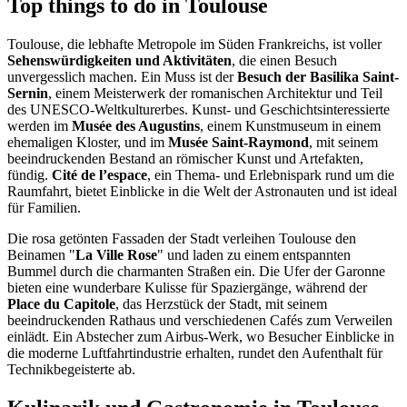
Top things to do in Toulouse
Toulouse, die lebhafte Metropole im Süden Frankreichs, ist voller
Sehenswürdigkeiten und Aktivitäten
, die einen Besuch
unvergesslich machen. Ein Muss ist der
Besuch der Basilika Saint-
Sernin
, einem Meisterwerk der romanischen Architektur und Teil
des UNESCO-Weltkulturerbes. Kunst- und Geschichtsinteressierte
werden im
Musée des Augustins
, einem Kunstmuseum in einem
ehemaligen Kloster, und im
Musée Saint-Raymond
, mit seinem
beeindruckenden Bestand an römischer Kunst und Artefakten,
fündig.
Cité de l’espace
, ein Thema- und Erlebnispark rund um die
Raumfahrt, bietet Einblicke in die Welt der Astronauten und ist ideal
für Familien.
Die rosa getönten Fassaden der Stadt verleihen Toulouse den
Beinamen "
La Ville Rose
" und laden zu einem entspannten
Bummel durch die charmanten Straßen ein. Die Ufer der Garonne
bieten eine wunderbare Kulisse für Spaziergänge, während der
Place du Capitole
, das Herzstück der Stadt, mit seinem
beeindruckenden Rathaus und verschiedenen Cafés zum Verweilen
einlädt. Ein Abstecher zum Airbus-Werk, wo Besucher Einblicke in
die moderne Luftfahrtindustrie erhalten, rundet den Aufenthalt für
Technikbegeisterte ab.