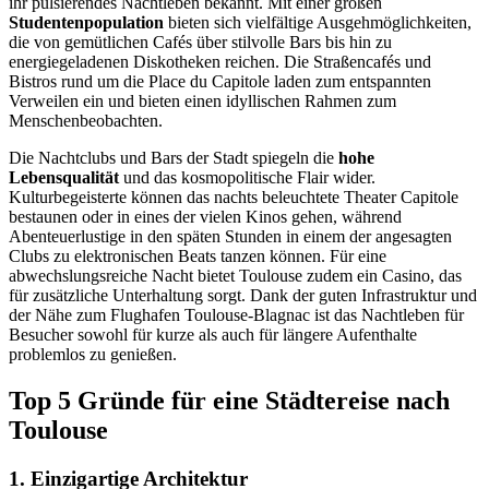
ihr pulsierendes Nachtleben bekannt. Mit einer großen
Studentenpopulation
bieten sich vielfältige Ausgehmöglichkeiten,
die von gemütlichen Cafés über stilvolle Bars bis hin zu
energiegeladenen Diskotheken reichen. Die Straßencafés und
Bistros rund um die Place du Capitole laden zum entspannten
Verweilen ein und bieten einen idyllischen Rahmen zum
Menschenbeobachten.
Die Nachtclubs und Bars der Stadt spiegeln die
hohe
Lebensqualität
und das kosmopolitische Flair wider.
Kulturbegeisterte können das nachts beleuchtete Theater Capitole
bestaunen oder in eines der vielen Kinos gehen, während
Abenteuerlustige in den späten Stunden in einem der angesagten
Clubs zu elektronischen Beats tanzen können. Für eine
abwechslungsreiche Nacht bietet Toulouse zudem ein Casino, das
für zusätzliche Unterhaltung sorgt. Dank der guten Infrastruktur und
der Nähe zum Flughafen Toulouse-Blagnac ist das Nachtleben für
Besucher sowohl für kurze als auch für längere Aufenthalte
problemlos zu genießen.
Top 5 Gründe für eine Städtereise nach
Toulouse
1. Einzigartige Architektur