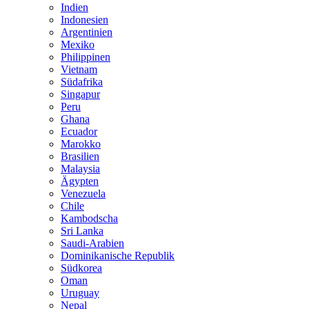
Indien
Indonesien
Argentinien
Mexiko
Philippinen
Vietnam
Südafrika
Singapur
Peru
Ghana
Ecuador
Marokko
Brasilien
Malaysia
Ägypten
Venezuela
Chile
Kambodscha
Sri Lanka
Saudi-Arabien
Dominikanische Republik
Südkorea
Oman
Uruguay
Nepal