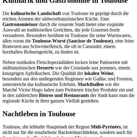
Kulinarik und Gastronomie in Toulouse
Die
kulinarische Landschaft
von Toulouse ist geprägt durch die
reichen Aromen der südwestfranzösischen Küche. Eine
Gastronomietour
durch die rosarote Stadt bietet eine exquisite
Auswahl an traditionellen Gerichten, die jede Gourmet-Seele
verzaubern. Besonders berühmt ist Toulouse für seine Wurstwaren,
allen voran die
Toulouse-Wurst (Saucisse de Toulouse)
, eine feine
Bratwurst aus Schweinefleisch, die oft in Cassoulet, einem
herzhaften Bohnengericht, zu finden ist.
Neben rustikalen Fleischspezialitäten locken feine Patisserien mit
südfranzösischen
Desserts
wie der Croustade aux pommes, einem
knusprigen Apfelkuchen. Die Qualität der
lokalen Weine
,
besonders aus den umliegenden Regionen wie Gaillac und Fronton,
unterstreicht das kulinarische Erlebnis.
Markthallen
wie der
Marché Victor Hugo laden zum Probieren frischer Produkte ein und
in den zahlreichen
Bistros und Restaurants
der Stadt kann man die
regionale Küche in ihrer ganzen Vielfalt genießen.
Nachtleben in Toulouse
Toulouse, die lebhafte Hauptstadt der Region
Midi-Pyrénées
, ist
nicht nur für die rosafarbene Backsteinarchitektur, sondern auch für