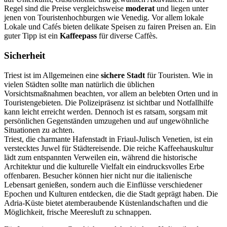
Regel sind die Preise vergleichsweise
moderat
und liegen unter
jenen von Touristenhochburgen wie Venedig. Vor allem lokale
Lokale und Cafés bieten delikate Speisen zu fairen Preisen an. Ein
guter Tipp ist ein
Kaffeepass
für diverse Caffès.
Sicherheit
Triest ist im Allgemeinen eine
sichere Stadt
für Touristen. Wie in
vielen Städten sollte man natürlich die üblichen
Vorsichtsmaßnahmen beachten, vor allem an belebten Orten und in
Touristengebieten. Die Polizeipräsenz ist sichtbar und Notfallhilfe
kann leicht erreicht werden. Dennoch ist es ratsam, sorgsam mit
persönlichen Gegenständen umzugehen und auf ungewöhnliche
Situationen zu achten.
Triest, die charmante Hafenstadt in Friaul-Julisch Venetien, ist ein
verstecktes Juwel für Städtereisende. Die reiche Kaffeehauskultur
lädt zum entspannten Verweilen ein, während die historische
Architektur und die kulturelle Vielfalt ein eindrucksvolles Erbe
offenbaren. Besucher können hier nicht nur die italienische
Lebensart genießen, sondern auch die Einflüsse verschiedener
Epochen und Kulturen entdecken, die die Stadt geprägt haben. Die
Adria-Küste bietet atemberaubende Küstenlandschaften und die
Möglichkeit, frische Meeresluft zu schnappen.