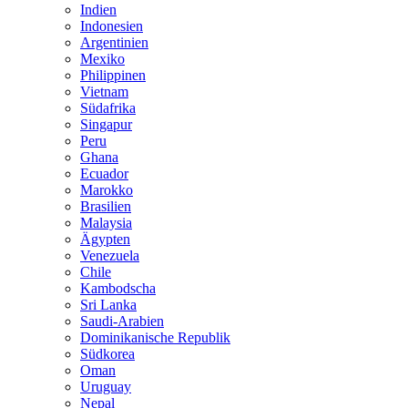
Indien
Indonesien
Argentinien
Mexiko
Philippinen
Vietnam
Südafrika
Singapur
Peru
Ghana
Ecuador
Marokko
Brasilien
Malaysia
Ägypten
Venezuela
Chile
Kambodscha
Sri Lanka
Saudi-Arabien
Dominikanische Republik
Südkorea
Oman
Uruguay
Nepal