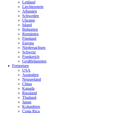
Lettland
Liechtenstein
Albanien
Schweden
Ukraine
Island
Bulgarien
Rumänien
Finnland
Europa
Niedersachsen
Schweiz
Frankreich
Großbritannien
Fernreisen
USA
Australien
Neuseeland
China
Kanada
Russland
Thailand
Japan
Kolumbien
Costa Rica