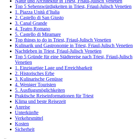
Natur und Architektur in Triest, Friaul-Julisch Venetien
Top 5 Sehenswürdigkeiten in Triest, Friaul-Julisch Venetien
1. Piazza Unità d’Italia
2. Castello di San Giusto
3. Canal Grande
4. Teatro Romano
5. Castello di Miramare
Top things to do in Triest, Friaul-Julisch Venetien
Kulinarik und Gastronomie in Triest, Friaul-Julisch Venetien
Nachtleben in Triest, Friaul-Julisch Venetien
Top 5 Gründe für eine Städtereise nach Triest, Friaul-Julisch
Venetien
1. Einzigartige Lage und Erreichbarkeit
2. Historisches Erbe
3. Kulinarische Genüsse
4. Weniger Touristen
5. Ausflugsmöglichkeiten
Praktische Reiseinformationen für Triest
Klima und beste Reisezeit
Anreise
Unterkünfte
Verkehrsmittel
Kosten
Sicherheit