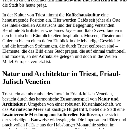
die Stadt bis heute prägt.
In der Kultur von Triest nimmt die
Kaffeehauskultur
eine
herausragende Position ein. Hier wurden Cafés seit jeher als Orte
des intellektuellen Austauschs und der Begegnung verstanden.
Berühmte Schriftsteller wie James Joyce und Italo Svevo fanden in
den historischen Räumlichkeiten Inspiration. Museen, Theater und
Galerien bieten einen tiefen Einblick in die lebendige Geschichte
und die kreativen Strömungen, die durch Triest geflossen sind –
Elemente, die das Bild einer Stadt prägen, die auf einmal traditionell
und modern, an der Adriaküste gelegen und doch in die Weiten
Mittel-Europas vernetzt ist.
Natur und Architektur in Triest, Friaul-
Julisch Venetien
Triest, ein atemberaubendes Juwel in Friaul-Julisch Venetien,
besticht durch das harmonische Zusammenspiel von
Natur und
Architektur
. Umgeben von einer robusten Küstenlandschaft, wo
das
Adriatische Meer
auf karstige Hügel trifft, bietet die Stadt eine
faszinierende Mischung aus kulturellen Einflüssen
, die sich in
der vielseitigen Bauweise widerspiegeln. Die imposanten Plätze und
prachtvollen Paläste aus der Habsburger Monarchie stehen im