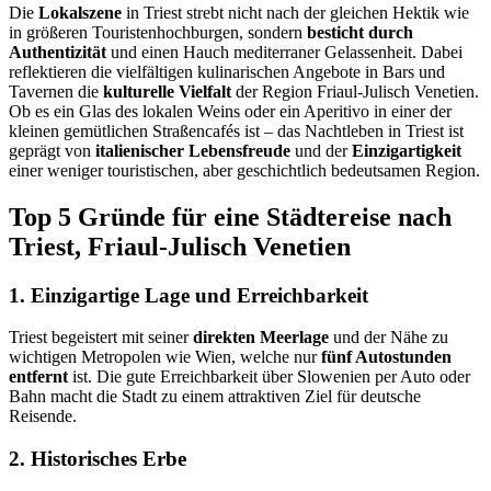
Die
Lokalszene
in Triest strebt nicht nach der gleichen Hektik wie
in größeren Touristenhochburgen, sondern
besticht durch
Authentizität
und einen Hauch mediterraner Gelassenheit. Dabei
reflektieren die vielfältigen kulinarischen Angebote in Bars und
Tavernen die
kulturelle Vielfalt
der Region Friaul-Julisch Venetien.
Ob es ein Glas des lokalen Weins oder ein Aperitivo in einer der
kleinen gemütlichen Straßencafés ist – das Nachtleben in Triest ist
geprägt von
italienischer Lebensfreude
und der
Einzigartigkeit
einer weniger touristischen, aber geschichtlich bedeutsamen Region.
Top 5 Gründe für eine Städtereise nach
Triest, Friaul-Julisch Venetien
1. Einzigartige Lage und Erreichbarkeit
Triest begeistert mit seiner
direkten Meerlage
und der Nähe zu
wichtigen Metropolen wie Wien, welche nur
fünf Autostunden
entfernt
ist. Die gute Erreichbarkeit über Slowenien per Auto oder
Bahn macht die Stadt zu einem attraktiven Ziel für deutsche
Reisende.
2. Historisches Erbe