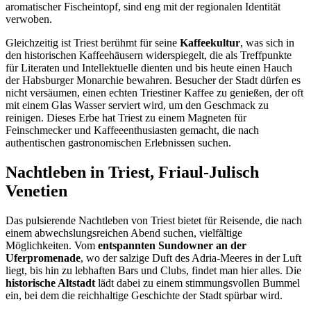
aromatischer Fischeintopf, sind eng mit der regionalen Identität
verwoben.
Gleichzeitig ist Triest berühmt für seine
Kaffeekultur
, was sich in
den historischen Kaffeehäusern widerspiegelt, die als Treffpunkte
für Literaten und Intellektuelle dienten und bis heute einen Hauch
der Habsburger Monarchie bewahren. Besucher der Stadt dürfen es
nicht versäumen, einen echten Triestiner Kaffee zu genießen, der oft
mit einem Glas Wasser serviert wird, um den Geschmack zu
reinigen. Dieses Erbe hat Triest zu einem Magneten für
Feinschmecker und Kaffeeenthusiasten gemacht, die nach
authentischen gastronomischen Erlebnissen suchen.
Nachtleben in Triest, Friaul-Julisch
Venetien
Das pulsierende Nachtleben von Triest bietet für Reisende, die nach
einem abwechslungsreichen Abend suchen, vielfältige
Möglichkeiten. Vom
entspannten Sundowner an der
Uferpromenade
, wo der salzige Duft des Adria-Meeres in der Luft
liegt, bis hin zu lebhaften Bars und Clubs, findet man hier alles. Die
historische Altstadt
lädt dabei zu einem stimmungsvollen Bummel
ein, bei dem die reichhaltige Geschichte der Stadt spürbar wird.