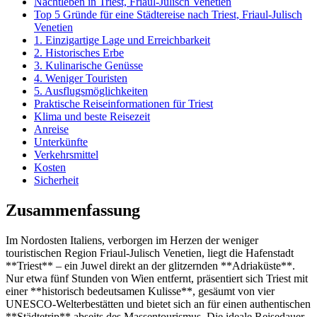
Nachtleben in Triest, Friaul-Julisch Venetien
Top 5 Gründe für eine Städtereise nach Triest, Friaul-Julisch
Venetien
1. Einzigartige Lage und Erreichbarkeit
2. Historisches Erbe
3. Kulinarische Genüsse
4. Weniger Touristen
5. Ausflugsmöglichkeiten
Praktische Reiseinformationen für Triest
Klima und beste Reisezeit
Anreise
Unterkünfte
Verkehrsmittel
Kosten
Sicherheit
Zusammenfassung
Im Nordosten Italiens, verborgen im Herzen der weniger
touristischen Region Friaul-Julisch Venetien, liegt die Hafenstadt
**Triest** – ein Juwel direkt an der glitzernden **Adriaküste**.
Nur etwa fünf Stunden von Wien entfernt, präsentiert sich Triest mit
einer **historisch bedeutsamen Kulisse**, gesäumt von vier
UNESCO-Welterbestätten und bietet sich an für einen authentischen
**Städtetrip** abseits des Massentourismus. Die ideale Reisedauer