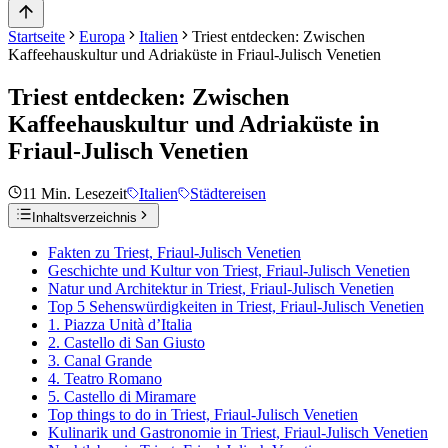
Startseite
Europa
Italien
Triest entdecken: Zwischen
Kaffeehauskultur und Adriaküste in Friaul-Julisch Venetien
Triest entdecken: Zwischen
Kaffeehauskultur und Adriaküste in
Friaul-Julisch Venetien
11
Min. Lesezeit
Italien
Städtereisen
Inhaltsverzeichnis
Fakten zu Triest, Friaul-Julisch Venetien
Geschichte und Kultur von Triest, Friaul-Julisch Venetien
Natur und Architektur in Triest, Friaul-Julisch Venetien
Top 5 Sehenswürdigkeiten in Triest, Friaul-Julisch Venetien
1. Piazza Unità d’Italia
2. Castello di San Giusto
3. Canal Grande
4. Teatro Romano
5. Castello di Miramare
Top things to do in Triest, Friaul-Julisch Venetien
Kulinarik und Gastronomie in Triest, Friaul-Julisch Venetien