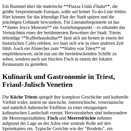
Ein Bummel über die malerische **Piazza Unità d'Italia**, die
größte Seepromenade Europas, sollte auf keiner To-do-Liste fehlen.
Hier können Sie das lebendige Flair der Stadt spüren und die
prächtigen Gebäude bewundern. Für Literaturbegeisterte ist das
**James Joyce Museum** ein Anziehungspunkt – es erkundet das
Vermächtnis eines der berühmtesten Bewohner der Stadt. Triests
lebendige **Kaffeehauskultur** lässt sich am besten in einem der
historischen Cafés erleben, wo man sich wie in einer anderen Zeit
fühlt. Auch ein Abstecher zum **Hafen von Triest** ist
empfehlenswert, nicht nur um die beeindruckenden Schiffe zu
sehen, sondern auch um frischen Fisch in einem der lokalen
Restaurants zu genießen.
Kulinarik und Gastronomie in Triest,
Friaul-Julisch Venetien
Die
Küche Triests
spiegelt ihre komplexe Geschichte und kulturelle
Vielfalt wider, indem sie slawische, österreichische, venezianische
und natürlich italienische Einflüsse zu einer einzigartigen
kulinarischen Landschaft vereint. Hervorzuheben sind insbesondere
die Meeresspezialitäten;
Fisch
und
Meeresfrüchte
nehmen
aufgrund der Lage an der Adria eine zentrale Rolle auf den
Speisekarten ein. Typische Gerichte wie der "Brodetto", ein