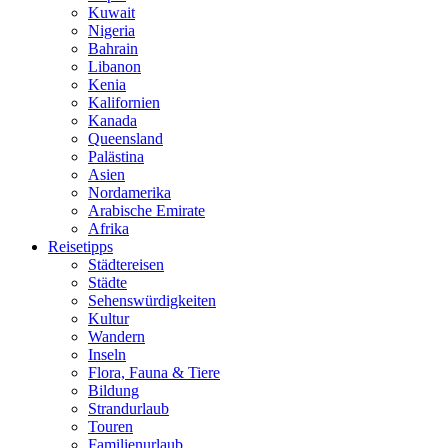
Kuwait
Nigeria
Bahrain
Libanon
Kenia
Kalifornien
Kanada
Queensland
Palästina
Asien
Nordamerika
Arabische Emirate
Afrika
Reisetipps
Städtereisen
Städte
Sehenswürdigkeiten
Kultur
Wandern
Inseln
Flora, Fauna & Tiere
Bildung
Strandurlaub
Touren
Familienurlaub