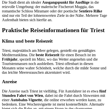
Die Stadt dient als idealer
Ausgangspunkt für Ausflüge
in die
reizvolle Umgebung: der malerische Fischerort Muggia, das
romantische Schloss Miramare oder der poetische
Sentiero Rilke
sind nur ein Teil der lohnenswerten Ziele in der Nähe. Mehrere Tage
Aufenthalt bieten sich hierfür an.
Praktische Reiseinformationen für Triest
Klima und beste Reisezeit
Triest, majestätisch am Meer gelegen, genießt ein gemäßigtes
Mediterranklima. Die
beste Reisezeit
für einen Besuch ist im
Frühjahr
, speziell im März, wo das Wetter angenehm und die
Touristenmassen noch ausbleiben. Triest offenbart in diesen
Monaten seine wahre Schönheit, welche durch die milde Sonne und
das leichte Meeresrauschen akzentuiert wird.
Anreise
Die Anreise nach Triest ist vielfältig. Für Autofahrer ist es etwa
fünf
Stunden Fahrt von Wien
, dabei ist die Fahrt durch Slowenien mit
einer
Autobahn-Vignette
, die online erworben werden kann, zu
bedenken. Eine Wochenvignette ist meist kosteneffektiv. Alternativ
bietet sich die Bahn an, mit einem Stopp in der charmanten