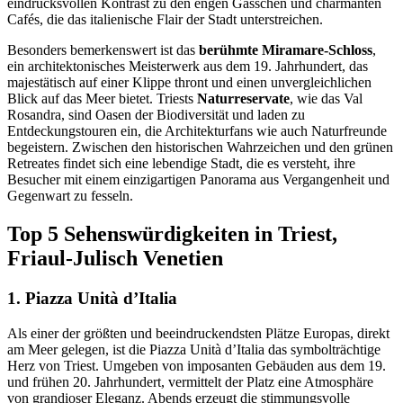
eindrucksvollen Kontrast zu den engen Gässchen und charmanten
Cafés, die das italienische Flair der Stadt unterstreichen.
Besonders bemerkenswert ist das
berühmte Miramare-Schloss
,
ein architektonisches Meisterwerk aus dem 19. Jahrhundert, das
majestätisch auf einer Klippe thront und einen unvergleichlichen
Blick auf das Meer bietet. Triests
Naturreservate
, wie das Val
Rosandra, sind Oasen der Biodiversität und laden zu
Entdeckungstouren ein, die Architekturfans wie auch Naturfreunde
begeistern. Zwischen den historischen Wahrzeichen und den grünen
Retreates findet sich eine lebendige Stadt, die es versteht, ihre
Besucher mit einem einzigartigen Panorama aus Vergangenheit und
Gegenwart zu fesseln.
Top 5 Sehenswürdigkeiten in Triest,
Friaul-Julisch Venetien
1. Piazza Unità d’Italia
Als einer der größten und beeindruckendsten Plätze Europas, direkt
am Meer gelegen, ist die Piazza Unità d’Italia das symbolträchtige
Herz von Triest. Umgeben von imposanten Gebäuden aus dem 19.
und frühen 20. Jahrhundert, vermittelt der Platz eine Atmosphäre
von grandioser Eleganz. Abends erzeugt die stimmungsvolle