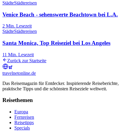
Städte
Städtereisen
Venice Beach - sehenswerte Beachtown bei L.A.
2
Min. Lesezeit
Städte
Städtereisen
Santa Monica, Top Reiseziel bei Los Angeles
11
Min. Lesezeit
Zurück zur Startseite
travel
net
online.de
Das Reisemagazin für Entdecker. Inspirierende Reiseberichte,
praktische Tipps und die schönsten Reiseziele weltweit.
Reisethemen
Europa
Fernreisen
Reisetipps
Specials