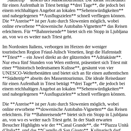
für einen Aufenthalt in Triest beträgt **drei Tage**, die jedoch bei
einem reichhaltigen Angebot an lokalen **Sehenswürdigkeiten**
und nahegelegenen **Ausflugszielen** schnell verfliegen können.
Die **Anreise** ist per Auto durch Slowenien möglich, wobei
online erworbene **slowenische Autobahn-Vignetten** das Reisen
erleichtern. Für **Bahnreisende** bietet sich ein Stopp in Ljubljana
an, von wo es weiter nach Triest geht.
Im Nordosten Italiens, verborgen im Herzen der weniger
touristischen Region Friaul-Julisch Venetien, liegt die Hafenstadt
**Triest** – ein Juwel direkt an der glitzernden **Adriaküste**.
Nur etwa fünf Stunden von Wien entfernt, präsentiert sich Triest mit
einer **historisch bedeutsamen Kulisse**, gesäumt von vier
UNESCO-Welterbestätten und bietet sich an für einen authentischen
**Städtetrip** abseits des Massentourismus. Die ideale Reisedauer
für einen Aufenthalt in Triest beträgt **drei Tage**, die jedoch bei
einem reichhaltigen Angebot an lokalen **Sehenswürdigkeiten**
und nahegelegenen **Ausflugszielen** schnell verfliegen können.
Die **Anreise** ist per Auto durch Slowenien möglich, wobei
online erworbene **slowenische Autobahn-Vignetten** das Reisen
erleichtern. Für **Bahnreisende** bietet sich ein Stopp in Ljubljana
an, von wo es weiter nach Triest geht. In der Stadt erwarten
Besucher Highlights wie der **Canal Grande**, die **Piazza Unità
d’Italia**, und das **Castello di San Giusto**. Kulinarisch darf