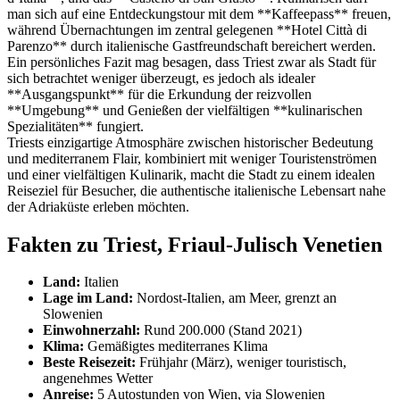
man sich auf eine Entdeckungstour mit dem **Kaffeepass** freuen,
während Übernachtungen im zentral gelegenen **Hotel Città di
Parenzo** durch italienische Gastfreundschaft bereichert werden.
Ein persönliches Fazit mag besagen, dass Triest zwar als Stadt für
sich betrachtet weniger überzeugt, es jedoch als idealer
**Ausgangspunkt** für die Erkundung der reizvollen
**Umgebung** und Genießen der vielfältigen **kulinarischen
Spezialitäten** fungiert.
Triests einzigartige Atmosphäre zwischen historischer Bedeutung
und mediterranem Flair, kombiniert mit weniger Touristenströmen
und einer vielfältigen Kulinarik, macht die Stadt zu einem idealen
Reiseziel für Besucher, die authentische italienische Lebensart nahe
der Adriaküste erleben möchten.
Fakten zu Triest, Friaul-Julisch Venetien
Land:
Italien
Lage im Land:
Nordost-Italien, am Meer, grenzt an
Slowenien
Einwohnerzahl:
Rund 200.000 (Stand 2021)
Klima:
Gemäßigtes mediterranes Klima
Beste Reisezeit:
Frühjahr (März), weniger touristisch,
angenehmes Wetter
Anreise:
5 Autostunden von Wien, via Slowenien