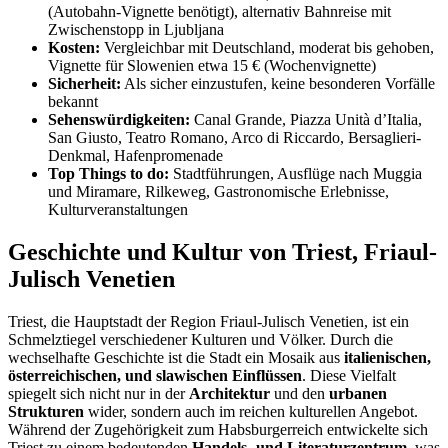
(Autobahn-Vignette benötigt), alternativ Bahnreise mit
Zwischenstopp in Ljubljana
Kosten:
Vergleichbar mit Deutschland, moderat bis gehoben,
Vignette für Slowenien etwa 15 € (Wochenvignette)
Sicherheit:
Als sicher einzustufen, keine besonderen Vorfälle
bekannt
Sehenswürdigkeiten:
Canal Grande, Piazza Unità d’Italia,
San Giusto, Teatro Romano, Arco di Riccardo, Bersaglieri-
Denkmal, Hafenpromenade
Top Things to do:
Stadtführungen, Ausflüge nach Muggia
und Miramare, Rilkeweg, Gastronomische Erlebnisse,
Kulturveranstaltungen
Geschichte und Kultur von Triest, Friaul-
Julisch Venetien
Triest, die Hauptstadt der Region Friaul-Julisch Venetien, ist ein
Schmelztiegel verschiedener Kulturen und Völker. Durch die
wechselhafte Geschichte ist die Stadt ein Mosaik aus
italienischen,
österreichischen, und slawischen Einflüssen
. Diese Vielfalt
spiegelt sich nicht nur in der
Architektur
und den
urbanen
Strukturen
wider, sondern auch im reichen kulturellen Angebot.
Während der Zugehörigkeit zum Habsburgerreich entwickelte sich
Triest zu einem bedeutenden
Handels- und Literaturzentrum
, was