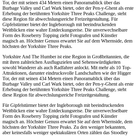
Tor, der mit seinen 434 Metern einen Panoramablick über das
Burbage Valley und Carl Wark bietet, oder der Pen-y-Ghent als erste
Erhebung der berühmten Yorkshire Three Peaks Challenge, steht
diese Region für abwechslungsreiche Freizeitgestaltung. Für
Gipfelstürmer bietet der Ingleborough mit beeindruckenden
Weitblicken eine wahre Entdeckungsreise. Die unverwechselbare
Form des Roseberry Topping zieht Fotografen und Künstler
magisch an. Höchster Genuss erwartet Sie auf dem Whernside, dem
höchsten der Yorkshire Three Peaks.
Yorkshire And The Humber ist eine Region in Großbritannien, die
mit ihren zahlreichen Ausflugszielen und Sehenswürdigkeiten
sowohl Wanderer als auch Radfahrer anlockt. Mit mehr als 10 Top-
Attraktionen, darunter eindrucksvolle Landschaften wie der Higger
Tor, der mit seinen 434 Metern einen Panoramablick über das
Burbage Valley und Carl Wark bietet, oder der Pen-y-Ghent als erste
Erhebung der berühmten Yorkshire Three Peaks Challenge, steht
diese Region für abwechslungsreiche Freizeitgestaltung.
Für Gipfelstürmer bietet der Ingleborough mit beeindruckenden
Weitblicken eine wahre Entdeckungsreise. Die unverwechselbare
Form des Roseberry Topping zieht Fotografen und Künstler
magisch an. Höchster Genuss erwartet Sie auf dem Whernside, dem
höchsten der Yorkshire Three Peaks. Zu den weniger bekannten,
aber keinesfalls weniger spektakulären Orten zählen das Stoodley