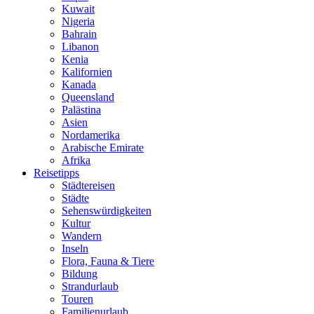
Kuwait
Nigeria
Bahrain
Libanon
Kenia
Kalifornien
Kanada
Queensland
Palästina
Asien
Nordamerika
Arabische Emirate
Afrika
Reisetipps
Städtereisen
Städte
Sehenswürdigkeiten
Kultur
Wandern
Inseln
Flora, Fauna & Tiere
Bildung
Strandurlaub
Touren
Familienurlaub