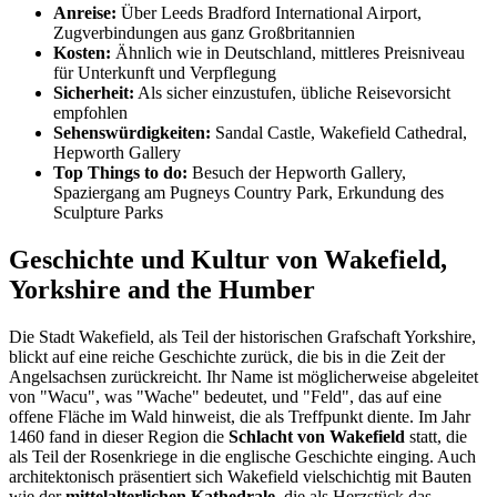
Anreise:
Über Leeds Bradford International Airport,
Zugverbindungen aus ganz Großbritannien
Kosten:
Ähnlich wie in Deutschland, mittleres Preisniveau
für Unterkunft und Verpflegung
Sicherheit:
Als sicher einzustufen, übliche Reisevorsicht
empfohlen
Sehenswürdigkeiten:
Sandal Castle, Wakefield Cathedral,
Hepworth Gallery
Top Things to do:
Besuch der Hepworth Gallery,
Spaziergang am Pugneys Country Park, Erkundung des
Sculpture Parks
Geschichte und Kultur von Wakefield,
Yorkshire and the Humber
Die Stadt Wakefield, als Teil der historischen Grafschaft Yorkshire,
blickt auf eine reiche Geschichte zurück, die bis in die Zeit der
Angelsachsen zurückreicht. Ihr Name ist möglicherweise abgeleitet
von "Wacu", was "Wache" bedeutet, und "Feld", das auf eine
offene Fläche im Wald hinweist, die als Treffpunkt diente. Im Jahr
1460 fand in dieser Region die
Schlacht von Wakefield
statt, die
als Teil der Rosenkriege in die englische Geschichte einging. Auch
architektonisch präsentiert sich Wakefield vielschichtig mit Bauten
wie der
mittelalterlichen Kathedrale
, die als Herzstück das