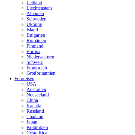
Lettland
Liechtenstein
Albanien
Schweden
Ukraine
Island
Bulgarien
Rumänien
Finnland
Europa
Niedersachsen
Schweiz
Frankreich
Großbritannien
Fernreisen
USA
Australien
Neuseeland
China
Kanada
Russland
Thailand
Japan
Kolumbien
Costa Rica