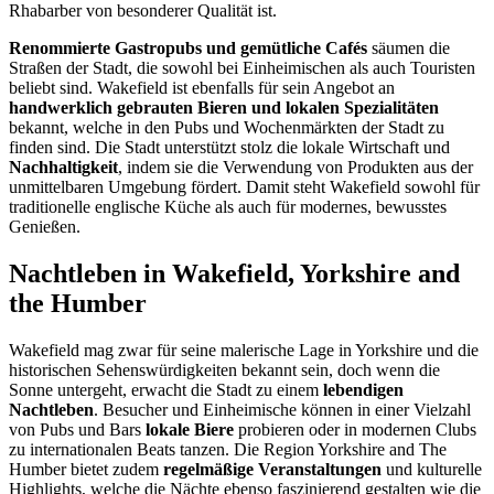
Rhabarber von besonderer Qualität ist.
Renommierte Gastropubs und gemütliche Cafés
säumen die
Straßen der Stadt, die sowohl bei Einheimischen als auch Touristen
beliebt sind. Wakefield ist ebenfalls für sein Angebot an
handwerklich gebrauten Bieren und lokalen Spezialitäten
bekannt, welche in den Pubs und Wochenmärkten der Stadt zu
finden sind. Die Stadt unterstützt stolz die lokale Wirtschaft und
Nachhaltigkeit
, indem sie die Verwendung von Produkten aus der
unmittelbaren Umgebung fördert. Damit steht Wakefield sowohl für
traditionelle englische Küche als auch für modernes, bewusstes
Genießen.
Nachtleben in Wakefield, Yorkshire and
the Humber
Wakefield mag zwar für seine malerische Lage in Yorkshire und die
historischen Sehenswürdigkeiten bekannt sein, doch wenn die
Sonne untergeht, erwacht die Stadt zu einem
lebendigen
Nachtleben
. Besucher und Einheimische können in einer Vielzahl
von Pubs und Bars
lokale Biere
probieren oder in modernen Clubs
zu internationalen Beats tanzen. Die Region Yorkshire and The
Humber bietet zudem
regelmäßige Veranstaltungen
und kulturelle
Highlights, welche die Nächte ebenso faszinierend gestalten wie die