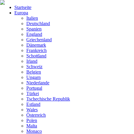
Startseite
Europa
Italien
Deutschland
Spanien
England
Griechenland
Dänemark
Frankreich
Schottland
Irland
Schweiz
Belgien
Ungarn
Niederlande
Portugal
Türkei
Tschechische Republik
Estland
Wales
Österreich
Polen
Malta
Monaco