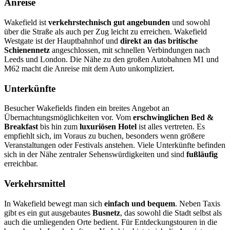
Anreise
Wakefield ist
verkehrstechnisch gut angebunden
und sowohl
über die Straße als auch per Zug leicht zu erreichen. Wakefield
Westgate ist der Hauptbahnhof und
direkt an das britische
Schienennetz
angeschlossen, mit schnellen Verbindungen nach
Leeds und London. Die Nähe zu den großen Autobahnen M1 und
M62 macht die Anreise mit dem Auto unkompliziert.
Unterkünfte
Besucher Wakefields finden ein breites Angebot an
Übernachtungsmöglichkeiten vor. Vom
erschwinglichen Bed &
Breakfast
bis hin zum
luxuriösen Hotel
ist alles vertreten. Es
empfiehlt sich, im Voraus zu buchen, besonders wenn größere
Veranstaltungen oder Festivals anstehen. Viele Unterkünfte befinden
sich in der Nähe zentraler Sehenswürdigkeiten und sind
fußläufig
erreichbar.
Verkehrsmittel
In Wakefield bewegt man sich
einfach und bequem
. Neben Taxis
gibt es ein gut ausgebautes
Busnetz
, das sowohl die Stadt selbst als
auch die umliegenden Orte bedient. Für Entdeckungstouren in die