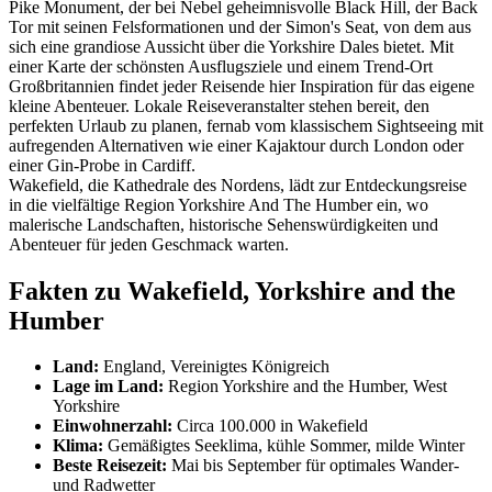
Pike Monument, der bei Nebel geheimnisvolle Black Hill, der Back
Tor mit seinen Felsformationen und der Simon's Seat, von dem aus
sich eine grandiose Aussicht über die Yorkshire Dales bietet. Mit
einer Karte der schönsten Ausflugsziele und einem Trend-Ort
Großbritannien findet jeder Reisende hier Inspiration für das eigene
kleine Abenteuer. Lokale Reiseveranstalter stehen bereit, den
perfekten Urlaub zu planen, fernab vom klassischem Sightseeing mit
aufregenden Alternativen wie einer Kajaktour durch London oder
einer Gin-Probe in Cardiff.
Wakefield, die Kathedrale des Nordens, lädt zur Entdeckungsreise
in die vielfältige Region Yorkshire And The Humber ein, wo
malerische Landschaften, historische Sehenswürdigkeiten und
Abenteuer für jeden Geschmack warten.
Fakten zu Wakefield, Yorkshire and the
Humber
Land:
England, Vereinigtes Königreich
Lage im Land:
Region Yorkshire and the Humber, West
Yorkshire
Einwohnerzahl:
Circa 100.000 in Wakefield
Klima:
Gemäßigtes Seeklima, kühle Sommer, milde Winter
Beste Reisezeit:
Mai bis September für optimales Wander-
und Radwetter