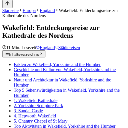
Startseite
Europa
England
Wakefield: Entdeckungsreise zur
Kathedrale des Nordens
Wakefield: Entdeckungsreise zur
Kathedrale des Nordens
11
Min. Lesezeit
England
Städtereisen
Inhaltsverzeichnis
Fakten zu Wakefield, Yorkshire and the Humber
Geschichte und Kultur von Wakefield, Yorkshire and the
Humber
Natur und Architektur in Wakefield, Yorkshire and the
Humber
Top 5 Sehenswürdigkeiten in Wakefield, Yorkshire and the
Humber
1. Wakefield Kathedrale
2. Yorkshire Sculpture Park
3. Sandal Castle
4. Hepworth Wakefield
5. Chantry Chapel of St Mary
Top Aktivitäten in Wakefield, Yorkshire and the Humber