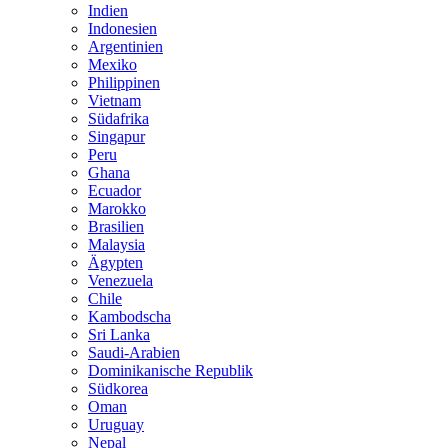
Indien
Indonesien
Argentinien
Mexiko
Philippinen
Vietnam
Südafrika
Singapur
Peru
Ghana
Ecuador
Marokko
Brasilien
Malaysia
Ägypten
Venezuela
Chile
Kambodscha
Sri Lanka
Saudi-Arabien
Dominikanische Republik
Südkorea
Oman
Uruguay
Nepal