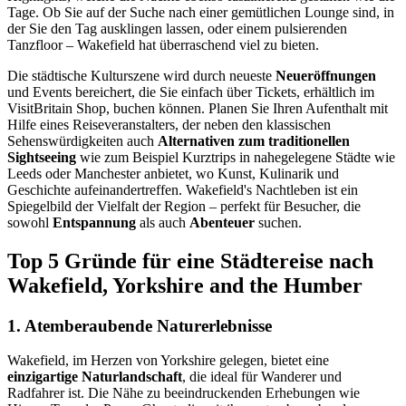
Tage. Ob Sie auf der Suche nach einer gemütlichen Lounge sind, in
der Sie den Tag ausklingen lassen, oder einem pulsierenden
Tanzfloor – Wakefield hat überraschend viel zu bieten.
Die städtische Kulturszene wird durch neueste
Neueröffnungen
und Events bereichert, die Sie einfach über Tickets, erhältlich im
VisitBritain Shop, buchen können. Planen Sie Ihren Aufenthalt mit
Hilfe eines Reiseveranstalters, der neben den klassischen
Sehenswürdigkeiten auch
Alternativen zum traditionellen
Sightseeing
wie zum Beispiel Kurztrips in nahegelegene Städte wie
Leeds oder Manchester anbietet, wo Kunst, Kulinarik und
Geschichte aufeinandertreffen. Wakefield's Nachtleben ist ein
Spiegelbild der Vielfalt der Region – perfekt für Besucher, die
sowohl
Entspannung
als auch
Abenteuer
suchen.
Top 5 Gründe für eine Städtereise nach
Wakefield, Yorkshire and the Humber
1. Atemberaubende Naturerlebnisse
Wakefield, im Herzen von Yorkshire gelegen, bietet eine
einzigartige Naturlandschaft
, die ideal für Wanderer und
Radfahrer ist. Die Nähe zu beeindruckenden Erhebungen wie