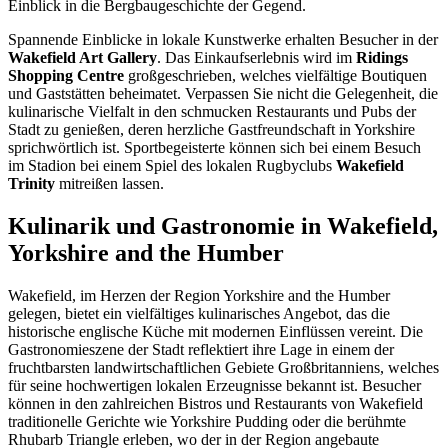
Einblick in die Bergbaugeschichte der Gegend.
Spannende Einblicke in lokale Kunstwerke erhalten Besucher in der
Wakefield Art Gallery
. Das Einkaufserlebnis wird im
Ridings
Shopping Centre
großgeschrieben, welches vielfältige Boutiquen
und Gaststätten beheimatet. Verpassen Sie nicht die Gelegenheit, die
kulinarische Vielfalt in den schmucken Restaurants und Pubs der
Stadt zu genießen, deren herzliche Gastfreundschaft in Yorkshire
sprichwörtlich ist. Sportbegeisterte können sich bei einem Besuch
im Stadion bei einem Spiel des lokalen Rugbyclubs
Wakefield
Trinity
mitreißen lassen.
Kulinarik und Gastronomie in Wakefield,
Yorkshire and the Humber
Wakefield, im Herzen der Region Yorkshire and the Humber
gelegen, bietet ein vielfältiges kulinarisches Angebot, das die
historische englische Küche mit modernen Einflüssen vereint. Die
Gastronomieszene der Stadt reflektiert ihre Lage in einem der
fruchtbarsten landwirtschaftlichen Gebiete Großbritanniens, welches
für seine hochwertigen lokalen Erzeugnisse bekannt ist. Besucher
können in den zahlreichen Bistros und Restaurants von Wakefield
traditionelle Gerichte wie Yorkshire Pudding oder die berühmte
Rhubarb Triangle erleben, wo der in der Region angebaute