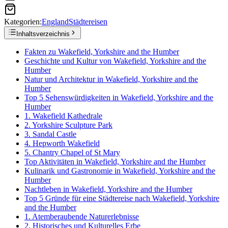
Kategorien:
England
Städtereisen
Inhaltsverzeichnis
Fakten zu Wakefield, Yorkshire and the Humber
Geschichte und Kultur von Wakefield, Yorkshire and the
Humber
Natur und Architektur in Wakefield, Yorkshire and the
Humber
Top 5 Sehenswürdigkeiten in Wakefield, Yorkshire and the
Humber
1. Wakefield Kathedrale
2. Yorkshire Sculpture Park
3. Sandal Castle
4. Hepworth Wakefield
5. Chantry Chapel of St Mary
Top Aktivitäten in Wakefield, Yorkshire and the Humber
Kulinarik und Gastronomie in Wakefield, Yorkshire and the
Humber
Nachtleben in Wakefield, Yorkshire and the Humber
Top 5 Gründe für eine Städtereise nach Wakefield, Yorkshire
and the Humber
1. Atemberaubende Naturerlebnisse
2. Historisches und Kulturelles Erbe