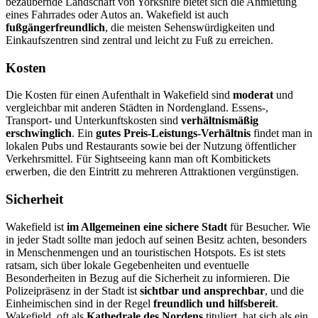
bezaubernde Landschaft von Yorkshire bietet sich die Anmietung
eines Fahrrades oder Autos an. Wakefield ist auch
fußgängerfreundlich
, die meisten Sehenswürdigkeiten und
Einkaufszentren sind zentral und leicht zu Fuß zu erreichen.
Kosten
Die Kosten für einen Aufenthalt in Wakefield sind
moderat
und
vergleichbar mit anderen Städten in Nordengland. Essens-,
Transport- und Unterkunftskosten sind
verhältnismäßig
erschwinglich
. Ein
gutes Preis-Leistungs-Verhältnis
findet man in
lokalen Pubs und Restaurants sowie bei der Nutzung öffentlicher
Verkehrsmittel. Für Sightseeing kann man oft Kombitickets
erwerben, die den Eintritt zu mehreren Attraktionen vergünstigen.
Sicherheit
Wakefield ist
im Allgemeinen eine sichere Stadt
für Besucher. Wie
in jeder Stadt sollte man jedoch auf seinen Besitz achten, besonders
in Menschenmengen und an touristischen Hotspots. Es ist stets
ratsam, sich über lokale Gegebenheiten und eventuelle
Besonderheiten in Bezug auf die Sicherheit zu informieren. Die
Polizeipräsenz in der Stadt ist
sichtbar und ansprechbar
, und die
Einheimischen sind in der Regel
freundlich und hilfsbereit
.
Wakefield, oft als
Kathedrale des Nordens
tituliert, hat sich als ein