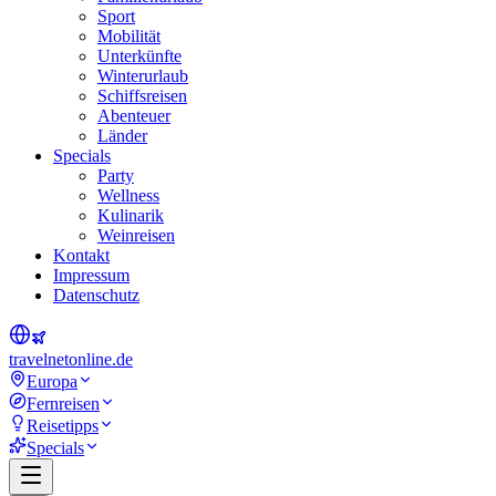
Sport
Mobilität
Unterkünfte
Winterurlaub
Schiffsreisen
Abenteuer
Länder
Specials
Party
Wellness
Kulinarik
Weinreisen
Kontakt
Impressum
Datenschutz
travel
net
online.de
Europa
Fernreisen
Reisetipps
Specials