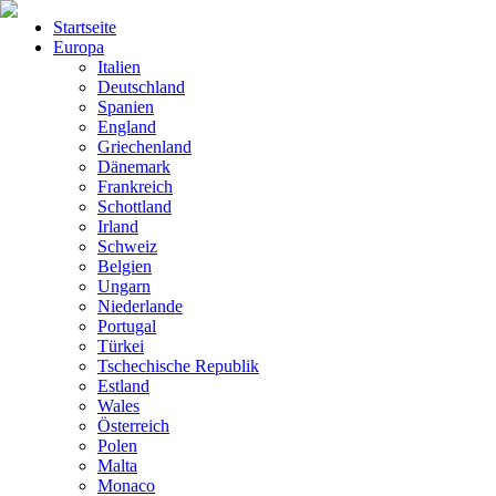
Startseite
Europa
Italien
Deutschland
Spanien
England
Griechenland
Dänemark
Frankreich
Schottland
Irland
Schweiz
Belgien
Ungarn
Niederlande
Portugal
Türkei
Tschechische Republik
Estland
Wales
Österreich
Polen
Malta
Monaco