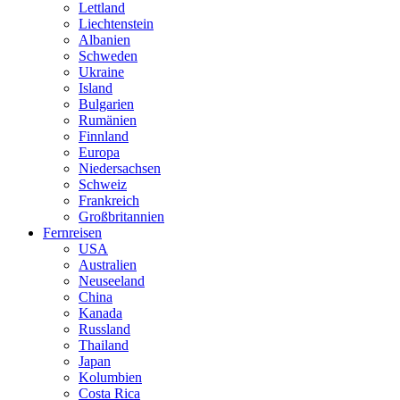
Lettland
Liechtenstein
Albanien
Schweden
Ukraine
Island
Bulgarien
Rumänien
Finnland
Europa
Niedersachsen
Schweiz
Frankreich
Großbritannien
Fernreisen
USA
Australien
Neuseeland
China
Kanada
Russland
Thailand
Japan
Kolumbien
Costa Rica