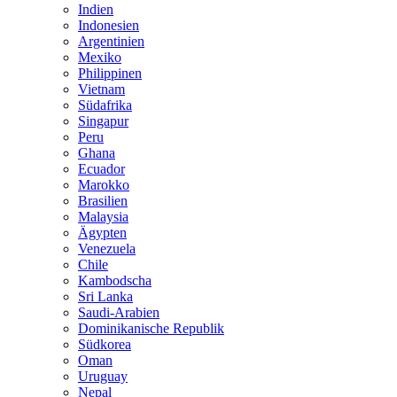
Indien
Indonesien
Argentinien
Mexiko
Philippinen
Vietnam
Südafrika
Singapur
Peru
Ghana
Ecuador
Marokko
Brasilien
Malaysia
Ägypten
Venezuela
Chile
Kambodscha
Sri Lanka
Saudi-Arabien
Dominikanische Republik
Südkorea
Oman
Uruguay
Nepal