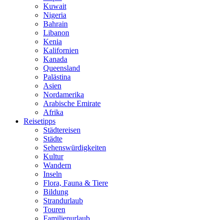
Kuwait
Nigeria
Bahrain
Libanon
Kenia
Kalifornien
Kanada
Queensland
Palästina
Asien
Nordamerika
Arabische Emirate
Afrika
Reisetipps
Städtereisen
Städte
Sehenswürdigkeiten
Kultur
Wandern
Inseln
Flora, Fauna & Tiere
Bildung
Strandurlaub
Touren
Familienurlaub