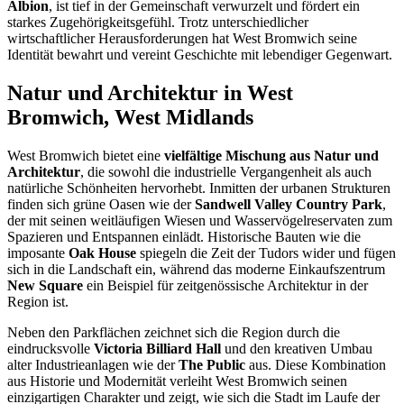
Albion
, ist tief in der Gemeinschaft verwurzelt und fördert ein
starkes Zugehörigkeitsgefühl. Trotz unterschiedlicher
wirtschaftlicher Herausforderungen hat West Bromwich seine
Identität bewahrt und vereint Geschichte mit lebendiger Gegenwart.
Natur und Architektur in West
Bromwich, West Midlands
West Bromwich bietet eine
vielfältige Mischung aus Natur und
Architektur
, die sowohl die industrielle Vergangenheit als auch
natürliche Schönheiten hervorhebt. Inmitten der urbanen Strukturen
finden sich grüne Oasen wie der
Sandwell Valley Country Park
,
der mit seinen weitläufigen Wiesen und Wasservögelreservaten zum
Spazieren und Entspannen einlädt. Historische Bauten wie die
imposante
Oak House
spiegeln die Zeit der Tudors wider und fügen
sich in die Landschaft ein, während das moderne Einkaufszentrum
New Square
ein Beispiel für zeitgenössische Architektur in der
Region ist.
Neben den Parkflächen zeichnet sich die Region durch die
eindrucksvolle
Victoria Billiard Hall
und den kreativen Umbau
alter Industrieanlagen wie der
The Public
aus. Diese Kombination
aus Historie und Modernität verleiht West Bromwich seinen
einzigartigen Charakter und zeigt, wie sich die Stadt im Laufe der