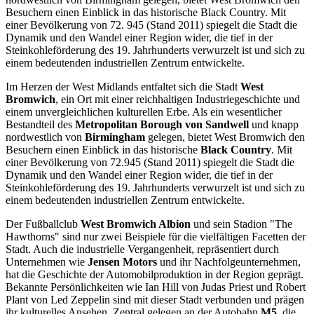
Besuchern einen Einblick in das historische Black Country. Mit
einer Bevölkerung von 72. 945 (Stand 2011) spiegelt die Stadt die
Dynamik und den Wandel einer Region wider, die tief in der
Steinkohleförderung des 19. Jahrhunderts verwurzelt ist und sich zu
einem bedeutenden industriellen Zentrum entwickelte.
Im Herzen der West Midlands entfaltet sich die Stadt
West
Bromwich
, ein Ort mit einer reichhaltigen Industriegeschichte und
einem unvergleichlichen kulturellen Erbe. Als ein wesentlicher
Bestandteil des
Metropolitan Borough von Sandwell
und knapp
nordwestlich von
Birmingham
gelegen, bietet West Bromwich den
Besuchern einen Einblick in das historische
Black Country
. Mit
einer Bevölkerung von 72.945 (Stand 2011) spiegelt die Stadt die
Dynamik und den Wandel einer Region wider, die tief in der
Steinkohleförderung des 19. Jahrhunderts verwurzelt ist und sich zu
einem bedeutenden industriellen Zentrum entwickelte.
Der Fußballclub
West Bromwich Albion
und sein Stadion "The
Hawthorns" sind nur zwei Beispiele für die vielfältigen Facetten der
Stadt. Auch die industrielle Vergangenheit, repräsentiert durch
Unternehmen wie
Jensen Motors
und ihr Nachfolgeunternehmen,
hat die Geschichte der Automobilproduktion in der Region geprägt.
Bekannte Persönlichkeiten wie Ian Hill von Judas Priest und Robert
Plant von Led Zeppelin sind mit dieser Stadt verbunden und prägen
ihr kulturelles Ansehen. Zentral gelegen an der Autobahn
M5
, die