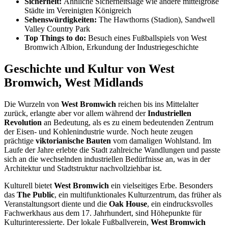
Sicherheit:
Ähnliche Sicherheitslage wie andere mittelgroße
Städte im Vereinigten Königreich
Sehenswürdigkeiten:
The Hawthorns (Stadion), Sandwell
Valley Country Park
Top Things to do:
Besuch eines Fußballspiels von West
Bromwich Albion, Erkundung der Industriegeschichte
Geschichte und Kultur von West
Bromwich, West Midlands
Die Wurzeln von
West Bromwich
reichen bis ins Mittelalter
zurück, erlangte aber vor allem während der
Industriellen
Revolution
an Bedeutung, als es zu einem bedeutenden Zentrum
der Eisen- und Kohlenindustrie wurde. Noch heute zeugen
prächtige
viktorianische Bauten
vom damaligen Wohlstand. Im
Laufe der Jahre erlebte die Stadt zahlreiche Wandlungen und passte
sich an die wechselnden industriellen Bedürfnisse an, was in der
Architektur und Stadtstruktur nachvollziehbar ist.
Kulturell bietet
West Bromwich
ein vielseitiges Erbe. Besonders
das
The Public
, ein multifunktionales Kulturzentrum, das früher als
Veranstaltungsort diente und die
Oak House
, ein eindrucksvolles
Fachwerkhaus aus dem 17. Jahrhundert, sind Höhepunkte für
Kulturinteressierte. Der lokale Fußballverein,
West Bromwich