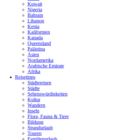
Kuwait
Nigeria
Bahrain
Libanon
Kenia
Kalifornien
Kanada
Queensland
Palästina
Asien
Nordamerika
Arabische Emirate
Afrika
Reisetipps
Städtereisen
Städte
Sehenswürdigkeiten
Kultur
Wandern
Inseln
Flora, Fauna & Tiere
Bildung
Strandurlaub
Touren
Familienurlaub