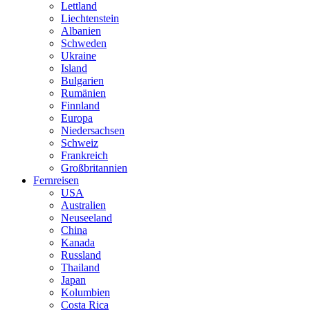
Lettland
Liechtenstein
Albanien
Schweden
Ukraine
Island
Bulgarien
Rumänien
Finnland
Europa
Niedersachsen
Schweiz
Frankreich
Großbritannien
Fernreisen
USA
Australien
Neuseeland
China
Kanada
Russland
Thailand
Japan
Kolumbien
Costa Rica