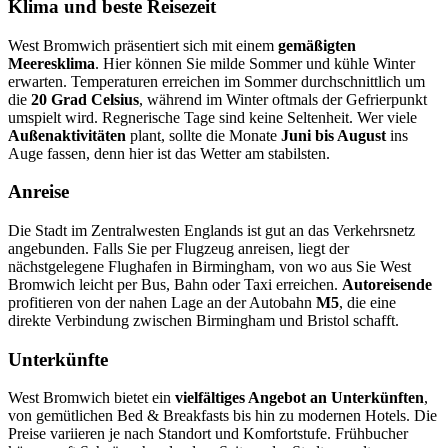
Klima und beste Reisezeit
West Bromwich präsentiert sich mit einem
gemäßigten
Meeresklima
. Hier können Sie milde Sommer und kühle Winter
erwarten. Temperaturen erreichen im Sommer durchschnittlich um
die
20 Grad Celsius
, während im Winter oftmals der Gefrierpunkt
umspielt wird. Regnerische Tage sind keine Seltenheit. Wer viele
Außenaktivitäten
plant, sollte die Monate
Juni bis August
ins
Auge fassen, denn hier ist das Wetter am stabilsten.
Anreise
Die Stadt im Zentralwesten Englands ist gut an das Verkehrsnetz
angebunden. Falls Sie per Flugzeug anreisen, liegt der
nächstgelegene Flughafen in Birmingham, von wo aus Sie West
Bromwich leicht per Bus, Bahn oder Taxi erreichen.
Autoreisende
profitieren von der nahen Lage an der Autobahn
M5
, die eine
direkte Verbindung zwischen Birmingham und Bristol schafft.
Unterkünfte
West Bromwich bietet ein
vielfältiges Angebot an Unterkünften
,
von gemütlichen Bed & Breakfasts bis hin zu modernen Hotels. Die
Preise variieren je nach Standort und Komfortstufe. Frühbucher