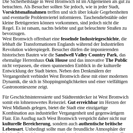
Die Sicherheitslage in West Bromwich ist im Allgemeinen als gut zu
betrachten. Als Besucher sollten Sie jedoch, wie in jeder Stadt,
Vorsichtsmaßnahmen
treffen und sich über lokale Gegebenheiten
und eventuelle Problemviertel informieren. Taschendiebstähle oder
kleine Betrügereien können vorkommen, sind jedoch nicht die
Regel. Es ist ratsam, nachts belebte und gut beleuchtete Straßen zu
bevorzugen.
West Bromwich offenbart eine
fesselnde Industriegeschichte
, die
lebhaft die Transformationen Englands während der Industriellen
Revolution widerspiegelt. Besucher dürfen die imponierenden
historischen Bauten wie die
Sandwell Valley Country Park
, das
ehemalige Herrenhaus
Oak House
und das innovative
The Public
nicht verpassen, die einen spannenden Einblick in die kulturelle
Entwicklung der Stadt bieten. Neben den Denkmälern der
Vergangenheit verbindet West Bromwich diese mit einer modernen
Dynamik, die sich in Shoppingmöglichkeiten und einer vielfältigen
Gastronomieszene zeigt.
Für Geschichtsinteressierte und Städteentdecker ist West Bromwich
somit ein lohnenswertes Reiseziel.
Gut erreichbar
im Herzen der
West Midlands gelegen, bietet die Stadt eine einzigartige
Kombination aus industrieller Vergangenheit und gegenwärtigem
Flair. Ein Ausflug nach West Bromwich verspricht daher nicht nur
kulturelle Bereicherung
, sondern auch
authentische britische
Lebensart
. Unbedingt sollte man die freundliche Atmosphäre der