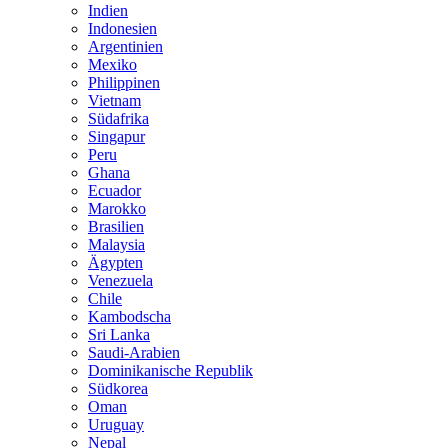
Indien
Indonesien
Argentinien
Mexiko
Philippinen
Vietnam
Südafrika
Singapur
Peru
Ghana
Ecuador
Marokko
Brasilien
Malaysia
Ägypten
Venezuela
Chile
Kambodscha
Sri Lanka
Saudi-Arabien
Dominikanische Republik
Südkorea
Oman
Uruguay
Nepal