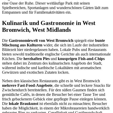
eine Oase der Ruhe. Dieser weitläufige Park mit seinen
Spielbereichen, Sportanlagen und wunderschönen Gärten lädt zum
Entspannen und für Familienaktivitäten ein.
Kulinarik und Gastronomie in West
Bromwich, West Midlands
Die
Gastronomiewelt von West Bromwich
spiegelt eine
bunte
Mischung aus Kulturen
wider, die sich im Laufe der industriellen
Blütezeit hier niedergelassen haben. Lokale Pubs und Restaurants
bieten sowohl traditionelle englische Gerichte als auch internationale
Küchen. Die
herzhaften Pies
und
knusprigen Fish-and-Chips
stehen dabei im Zentrum des kulinarischen Angebots der Stadt,
während indische und karibische Lokalitäten mit aromatischen
Gewürzen und exotischen Zutaten locken.
Neben den klassischen Restaurants gibt es in West Bromwich
mehrere Fast-Food-Angebote
, die schnelle und leckere Snacks für
Zwischendurch bereitstellen. Für den süßen Gaumen finden sich
gemütliche Cafés, in denen die Besucher bei einer Tasse Tee und
frisch gebackenem Gebäck eine gepflegte Pause einlegen können.
Die
lokale Braukunst
ist ebenfalls nicht zu missachten; Besucher
haben die Möglichkeit, in einem der Mikrobrauereien handwerklich
gebrautes Bier zu verkosten. Geselligkeit und Gastfreundschaft