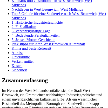
Kulinarik und Gastronomie in West Bromwich, West
Midlands
Nachtleben in West Bromwich, West Midlands
Top 5 Gründe für eine Städtereise nach West Bromwich, West
Midlands
1. Historische Industriegeschichte
2. Fußballkultur
3. Verkehrsgünstige Lage
4. Bedeutende Persönlichkeiten
5. Jensen Motors Geschichte
Praxistipps für Ihren West Bromwich Aufenthalt
Klima und beste Reisezeit
Anreise
Unterkünfte
Verkehrsmittel
Kosten
Sicherheit
Zusammenfassung
Im Herzen der West Midlands entfaltet sich die Stadt West
Bromwich, ein Ort mit einer reichhaltigen Industriegeschichte und
einem unvergleichlichen kulturellen Erbe. Als ein wesentlicher
Bestandteil des Metropolitan Borough von Sandwell und knapp
nordwestlich von Birmingham gelegen, bietet West Bromwich den