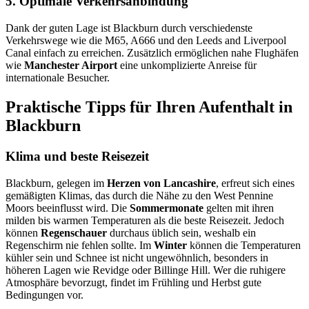
5. Optimale Verkehrsanbindung
Dank der guten Lage ist Blackburn durch verschiedenste
Verkehrswege wie die M65, A666 und den Leeds and Liverpool
Canal einfach zu erreichen. Zusätzlich ermöglichen nahe Flughäfen
wie
Manchester Airport
eine unkomplizierte Anreise für
internationale Besucher.
Praktische Tipps für Ihren Aufenthalt in
Blackburn
Klima und beste Reisezeit
Blackburn, gelegen im
Herzen von Lancashire
, erfreut sich eines
gemäßigten Klimas, das durch die Nähe zu den West Pennine
Moors beeinflusst wird. Die
Sommermonate
gelten mit ihren
milden bis warmen Temperaturen als die beste Reisezeit. Jedoch
können
Regenschauer
durchaus üblich sein, weshalb ein
Regenschirm nie fehlen sollte. Im
Winter
können die Temperaturen
kühler sein und Schnee ist nicht ungewöhnlich, besonders in
höheren Lagen wie Revidge oder Billinge Hill. Wer die ruhigere
Atmosphäre bevorzugt, findet im Frühling und Herbst gute
Bedingungen vor.