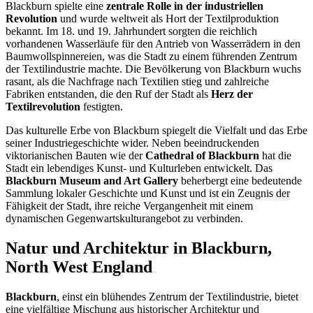
Blackburn spielte eine
zentrale Rolle in der industriellen
Revolution
und wurde weltweit als Hort der Textilproduktion
bekannt. Im 18. und 19. Jahrhundert sorgten die reichlich
vorhandenen Wasserläufe für den Antrieb von Wasserrädern in den
Baumwollspinnereien, was die Stadt zu einem führenden Zentrum
der Textilindustrie machte. Die Bevölkerung von Blackburn wuchs
rasant, als die Nachfrage nach Textilien stieg und zahlreiche
Fabriken entstanden, die den Ruf der Stadt als
Herz der
Textilrevolution
festigten.
Das kulturelle Erbe von Blackburn spiegelt die Vielfalt und das Erbe
seiner Industriegeschichte wider. Neben beeindruckenden
viktorianischen Bauten wie der
Cathedral of Blackburn
hat die
Stadt ein lebendiges Kunst- und Kulturleben entwickelt. Das
Blackburn Museum and Art Gallery
beherbergt eine bedeutende
Sammlung lokaler Geschichte und Kunst und ist ein Zeugnis der
Fähigkeit der Stadt, ihre reiche Vergangenheit mit einem
dynamischen Gegenwartskulturangebot zu verbinden.
Natur und Architektur in Blackburn,
North West England
Blackburn
, einst ein blühendes Zentrum der Textilindustrie, bietet
eine vielfältige Mischung aus historischer Architektur und