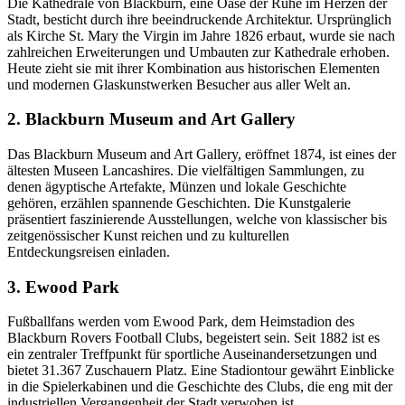
Die Kathedrale von Blackburn, eine Oase der Ruhe im Herzen der
Stadt, besticht durch ihre beeindruckende Architektur. Ursprünglich
als Kirche St. Mary the Virgin im Jahre 1826 erbaut, wurde sie nach
zahlreichen Erweiterungen und Umbauten zur Kathedrale erhoben.
Heute zieht sie mit ihrer Kombination aus historischen Elementen
und modernen Glaskunstwerken Besucher aus aller Welt an.
2. Blackburn Museum and Art Gallery
Das Blackburn Museum and Art Gallery, eröffnet 1874, ist eines der
ältesten Museen Lancashires. Die vielfältigen Sammlungen, zu
denen ägyptische Artefakte, Münzen und lokale Geschichte
gehören, erzählen spannende Geschichten. Die Kunstgalerie
präsentiert faszinierende Ausstellungen, welche von klassischer bis
zeitgenössischer Kunst reichen und zu kulturellen
Entdeckungsreisen einladen.
3. Ewood Park
Fußballfans werden vom Ewood Park, dem Heimstadion des
Blackburn Rovers Football Clubs, begeistert sein. Seit 1882 ist es
ein zentraler Treffpunkt für sportliche Auseinandersetzungen und
bietet 31.367 Zuschauern Platz. Eine Stadiontour gewährt Einblicke
in die Spielerkabinen und die Geschichte des Clubs, die eng mit der
industriellen Vergangenheit der Stadt verwoben ist.