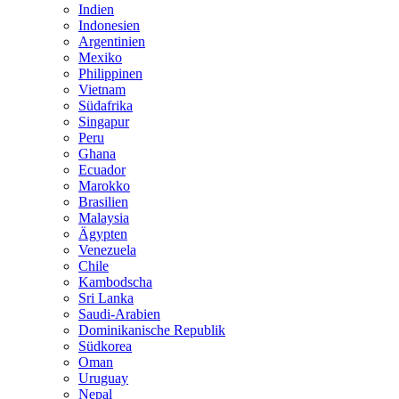
Indien
Indonesien
Argentinien
Mexiko
Philippinen
Vietnam
Südafrika
Singapur
Peru
Ghana
Ecuador
Marokko
Brasilien
Malaysia
Ägypten
Venezuela
Chile
Kambodscha
Sri Lanka
Saudi-Arabien
Dominikanische Republik
Südkorea
Oman
Uruguay
Nepal