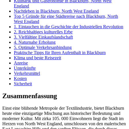
Kulinarik und Gastronomie in Blackburn, North West
England
Nachtleben in Blackburn, North West England
Top 5 Gründe für eine Städtereise nach Blackburn, North
West England
1. Eintauchen in die Geschichte der Industriellen Revolution
2. Reichhaltiges kulturelles Erbe
3. Vielfältige Einkaufslandschaft
4. Naturnahe Erholung
5. Optimale Verkehrsanbindung
Praktische Tipps für Ihren Aufenthalt in Blackburn
Klima und beste Reisezeit
Anreise
Unterkünfte
Verkehrsmittel
Kosten
Sicherheit
Zusammenfassung
Einst eine blühende Metropole der Textilindustrie, bietet Blackburn
heute eine einzigartige Mischung aus historischer Bedeutung und
moderner Kultur. Mit zirka 105. 000 Einwohnern liegt die Stadt im
Herzen von North West England, umschlossen von den malerischen
East Lancashire Hills und den sanften Flüssen, die durch dieses