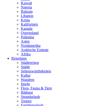
Kuwait
Nigeria
Bahrain
Libanon
Kenia
Kalifornien
Kanada
Queensland
Palästina
Asien
Nordamerika
Arabische Emirate
Afrika
Reisetipps
Städtereisen
Städte
Sehenswürdigkeiten
Kultur
Wandern
Inseln
Flora, Fauna & Tiere
Bildung
Strandurlaub
Touren
Familienurlaub