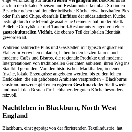
enge Verbindung zur
industriellen Vergangenheit
Blackburns ist
auch in den lokalen Speisen und Restaurants erkennbar. So finden
Besucher neben traditioneller britischer Küche, etwa herzhaften Pies
oder Fish and Chips, ebenfalls Einflüsse der südasiatischen Küche,
bedingt durch die lebendige asiatische Gemeinschaft in der Stadt.
Beliebte Curryhäuser und Tandoori-Restaurants zeugen von einer
gastrokulturellen Vielfalt
, die ebenso Teil der lokalen Identität
geworden ist.
Während zahlreiche Pubs und Gaststätten mit typisch englischem
Flair zum Verweilen einladen, haben in den letzten Jahren auch
moderne Cafés und Bistros, die regionale Produkte und moderne
Interpretationen von traditionellen Gerichten anbieten, ihren Weg ins
Stadtbild gefunden. Von den historischen Markthallen, in denen
frische, lokale Erzeugnisse angeboten werden, bis zu den feinen
Esslokalen, die ein gehobenes Ambiente versprechen – Blackburns
Gastronomieszene gibt einen
eigenen Geschmack
der Stadt wieder
und macht den Besuch für Liebhaber der guten Küche besonders
reizvoll.
Nachtleben in Blackburn, North West
England
Blackburn, einst geprägt von der florierenden Textilindustrie, hat