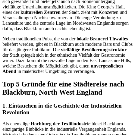
sich gewandelt und bietet jetzt auch nach Sonnenuntergang
vielfältige Unterhaltungsmöglichkeiten. Die King George's Hall,
eines der
kulturellen Zentren
der Stadt, zieht mit Konzerten und
Veranstaltungen Nachtschwärmer an. Die enge Verbindung zu
Lancashire und die zentrale Lage im Nordwesten Englands sorgen
dafür, dass Blackburn auch nachts lebendig ist.
Neben traditionellen Pubs, die von der
lokale Brauerei Thwaites
beliefert werden, gibt es in Blackburn auch moderne Bars und Clubs
für das jüngere Publikum. Die
vielfältige Bevölkerungsstruktur
der Stadt spiegelt sich in der ethnischen Vielfalt der Gastronomie
wider. Dazu kommt die reizvolle Lage in den East Lancashire Hills,
welche Besuchern die Möglichkeit gibt, einen
unvergesslichen
Abend
in malerischer Umgebung zu verbringen.
Top 5 Gründe für eine Städtereise nach
Blackburn, North West England
1. Eintauchen in die Geschichte der Industriellen
Revolution
Als ehemalige
Hochburg der Textilindustrie
bietet Blackburn
einzigartige Einblicke in die industrielle Vergangenheit Englands.
Historisch bedeutsame Orte wie die Textilmühlen zeugen von der