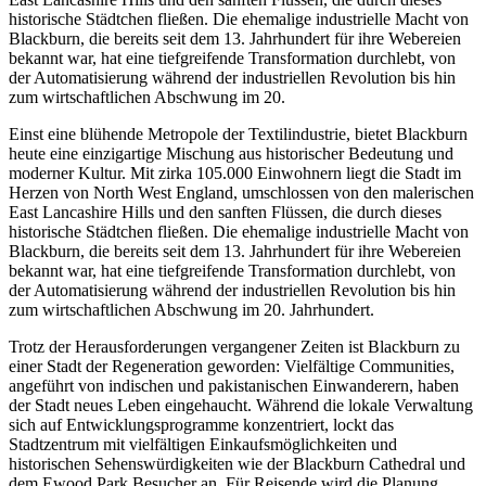
historische Städtchen fließen. Die ehemalige industrielle Macht von
Blackburn, die bereits seit dem 13. Jahrhundert für ihre Webereien
bekannt war, hat eine tiefgreifende Transformation durchlebt, von
der Automatisierung während der industriellen Revolution bis hin
zum wirtschaftlichen Abschwung im 20.
Einst eine blühende Metropole der Textilindustrie, bietet Blackburn
heute eine einzigartige Mischung aus historischer Bedeutung und
moderner Kultur. Mit zirka 105.000 Einwohnern liegt die Stadt im
Herzen von North West England, umschlossen von den malerischen
East Lancashire Hills und den sanften Flüssen, die durch dieses
historische Städtchen fließen. Die ehemalige industrielle Macht von
Blackburn, die bereits seit dem 13. Jahrhundert für ihre Webereien
bekannt war, hat eine tiefgreifende Transformation durchlebt, von
der Automatisierung während der industriellen Revolution bis hin
zum wirtschaftlichen Abschwung im 20. Jahrhundert.
Trotz der Herausforderungen vergangener Zeiten ist Blackburn zu
einer Stadt der Regeneration geworden: Vielfältige Communities,
angeführt von indischen und pakistanischen Einwanderern, haben
der Stadt neues Leben eingehaucht. Während die lokale Verwaltung
sich auf Entwicklungsprogramme konzentriert, lockt das
Stadtzentrum mit vielfältigen Einkaufsmöglichkeiten und
historischen Sehenswürdigkeiten wie der Blackburn Cathedral und
dem Ewood Park Besucher an. Für Reisende wird die Planung