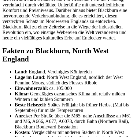
vereinfacht durch vielfältige Unterkünfte mit unterschiedlichem
Komfort und Preisniveaus. Darüber hinaus bietet Blackburn eine
hervorragende Verkehrsanbindung, die es erleichtert, diesen
versteckten Schatz im Nordwesten Englands zu entdecken.
Blackburn lädt zu einer Zeitreise in die Wiege der industriellen
Revolution ein, wo einstige Webereien die Welt veränderten und
heute ein vielfältiges kulturelles Erbe auf Entdecker wartet.
Fakten zu Blackburn, North West
England
Land:
England, Vereinigtes Königreich
Lage im Land:
North West England, nördlich der West
Pennine Moors, südlich des Flusses Ribble
Einwohnerzahl:
ca. 105.000
Klima:
Gemäßigtes ozeanisches Klima mit relativ milden
Wintern und kühlen Sommern
Beste Reisezeit:
Spätes Frühjahr bis früher Herbst (Mai bis
September) für milde Temperaturen
Anreise:
Per Straße über die M65, nahe Anschlüsse an M61
und M6, A666, A677, A6078, durch Bahn (Northern Rail),
Blackburn Boulevard Busstation
Kosten:
Vergleichbar mit anderen Städten in North West