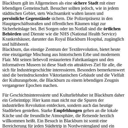
Blackburn gilt im Allgemeinen als eine
sichere Stadt
mit einer
lebendigen Gemeinschaft. Besucher sollten jedoch, wie in jedem
städtischen Gebiet, stets Wachsamkeit walten lassen und
persönliche Gegenstände
sichern. Die Polizeipräsenz in den
Hauptgeschäftsstraßen und öffentlichen Räumen trägt zur
Sicherheitslage bei. Bei Sorgen oder im Notfall sind die
örtlichen
Behörden
und Dienste wie die NHS (National Health Service)
Krankenhäuser, darunter das Royal Blackburn Hospital, zugänglich
und hilfsbereit.
Blackburn, das einstige Zentrum der Textilrevolution, bietet heute
eine einzigartige Mischung aus historischem Erbe und modernem
Flair. Mit seinen liebevoll restaurierten Fabrikanlagen und den
informativen Museen ist diese Stadt ein attraktives Ziel für alle, die
sich für Industriegeschichte interessieren. Besonders bemerkenswert
sind die beeindruckenden Viktorianischen Gebäude und die Vielfalt
der Kulturangebote, die Blackburn zu einem lebendigen Zeugnis
vergangener Epochen machen.
Für Geschichtsinteressierte und Kulturliebhaber ist Blackburn daher
ein Geheimtipp: Hier kann man nicht nur die Spuren der
industriellen Revolution entdecken, sondern auch das heutige
Stadtleben genießen. Starke
Empfehlungen
gehen an die lokale
Küche und die freundliche Atmosphäre, die Reisende herzlich
willkommen heißt. Ein Besuch in Blackburn ist somit eine
Bereicherung für jeden Städtetrip in Nordwestengland und ein