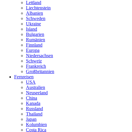
Lettland
Liechtenstein
Albanien
Schweden
Ukraine
Island
Bulgarien
Rumänien
Finnland
Europa
Niedersachsen
Schweiz
Frankreich
Großbritannien
Fernreisen
USA
Australien
Neuseeland
China
Kanada
Russland
Thailand
Japan
Kolumbien
Costa Rica