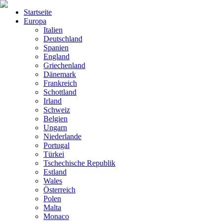
Startseite
Europa
Italien
Deutschland
Spanien
England
Griechenland
Dänemark
Frankreich
Schottland
Irland
Schweiz
Belgien
Ungarn
Niederlande
Portugal
Türkei
Tschechische Republik
Estland
Wales
Österreich
Polen
Malta
Monaco