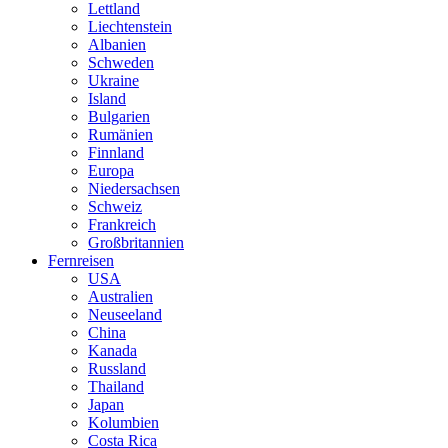
Lettland
Liechtenstein
Albanien
Schweden
Ukraine
Island
Bulgarien
Rumänien
Finnland
Europa
Niedersachsen
Schweiz
Frankreich
Großbritannien
Fernreisen
USA
Australien
Neuseeland
China
Kanada
Russland
Thailand
Japan
Kolumbien
Costa Rica