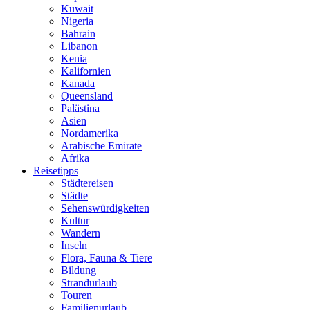
Kuwait
Nigeria
Bahrain
Libanon
Kenia
Kalifornien
Kanada
Queensland
Palästina
Asien
Nordamerika
Arabische Emirate
Afrika
Reisetipps
Städtereisen
Städte
Sehenswürdigkeiten
Kultur
Wandern
Inseln
Flora, Fauna & Tiere
Bildung
Strandurlaub
Touren
Familienurlaub