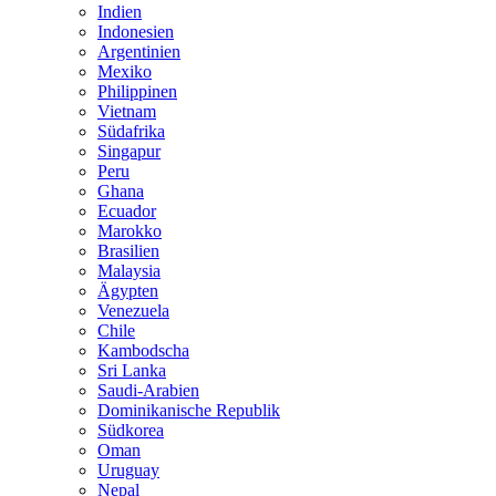
Indien
Indonesien
Argentinien
Mexiko
Philippinen
Vietnam
Südafrika
Singapur
Peru
Ghana
Ecuador
Marokko
Brasilien
Malaysia
Ägypten
Venezuela
Chile
Kambodscha
Sri Lanka
Saudi-Arabien
Dominikanische Republik
Südkorea
Oman
Uruguay
Nepal