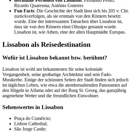
Berühmte Personen von Lissabon
: Fernando Pesso;
Ricardo Quaresma; António Guterres
Fun Facts
: Die Geschichte der Stadt lässt sich bis 205 v. Chr.
zurückverfolgen, als sie erstmals von den Römern besetzt
wurde. Eine der interessanten Tatsachen über Lissabon ist,
dass sie von den Römern einst Olissipo genannt wurde.
Lissabon ist, wie Athen, eine der alten Hauptstädte Europas.
Lissabon als Reisedestination
Wofür ist Lissabon bekannt bzw. berühmt?
Lissabon ist wohl am bekanntesten für seine koloniale
Vergangenheit, seine großartige Architektur und sein Fado-
Musikerbe. Einige der schönsten Seiten der Stadt finden sich jedoch
im täglichen Leben, wie etwa die atemberaubenden Panoramen auf
den Hügeln in Alfama oder auf der Burg St. Georg, das ganzjährig
angenehme Wetter und die freundlichen Einwohner.
Sehenswertes in Lissabon
Praça do Comércio;
Lisbon Cathedral;
São Jorge Castle;