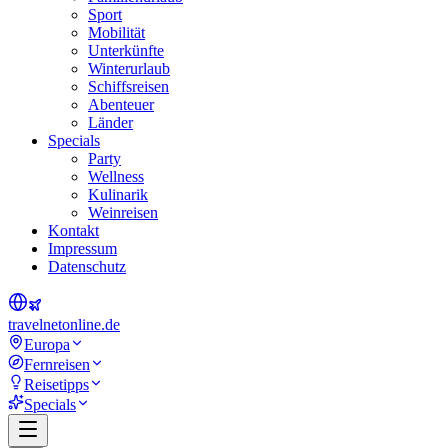
Sport
Mobilität
Unterkünfte
Winterurlaub
Schiffsreisen
Abenteuer
Länder
Specials
Party
Wellness
Kulinarik
Weinreisen
Kontakt
Impressum
Datenschutz
travel
net
online.de
Europa
Fernreisen
Reisetipps
Specials