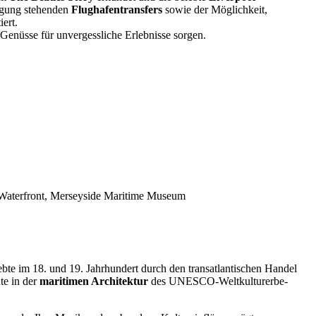
fügung stehenden
Flughafentransfers
sowie der Möglichkeit,
ert.
 Genüsse für unvergessliche Erlebnisse sorgen.
 Waterfront, Merseyside Maritime Museum
lebte im 18. und 19. Jahrhundert durch den transatlantischen Handel
te in der
maritimen Architektur
des UNESCO-Weltkulturerbe-