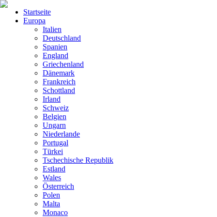
Startseite
Europa
Italien
Deutschland
Spanien
England
Griechenland
Dänemark
Frankreich
Schottland
Irland
Schweiz
Belgien
Ungarn
Niederlande
Portugal
Türkei
Tschechische Republik
Estland
Wales
Österreich
Polen
Malta
Monaco