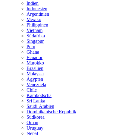
Indien
Indonesien
Argentinien
Mexiko
Philippinen
Vietnam
Südafrika
Singapur
Peru
Ghana
Ecuador
Marokko
Brasilien
Malaysia
Ägypten
Venezuela
Chile
Kambodscha
Sri Lanka
Saudi-Arabien
Dominikanische Republik
Südkorea
Oman
Uruguay
Nepal