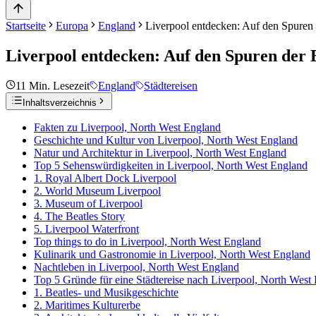
Startseite
Europa
England
Liverpool entdecken: Auf den Spuren 
Liverpool entdecken: Auf den Spuren der 
11
Min. Lesezeit
England
Städtereisen
Inhaltsverzeichnis
Fakten zu Liverpool, North West England
Geschichte und Kultur von Liverpool, North West England
Natur und Architektur in Liverpool, North West England
Top 5 Sehenswürdigkeiten in Liverpool, North West England
1. Royal Albert Dock Liverpool
2. World Museum Liverpool
3. Museum of Liverpool
4. The Beatles Story
5. Liverpool Waterfront
Top things to do in Liverpool, North West England
Kulinarik und Gastronomie in Liverpool, North West England
Nachtleben in Liverpool, North West England
Top 5 Gründe für eine Städtereise nach Liverpool, North West
1. Beatles- und Musikgeschichte
2. Maritimes Kulturerbe