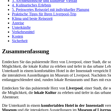
3. Architektonische und kulturelle Vielfalt
4. Kulinarisches Erlebnis
5. Preiswertes Reiseziel mit individueller Planung
Praktische Tipps für Ihren Liverpool-Trip
Klima und beste Reisezeit
Anreise
Unterkünfte
Verkehrsmittel
Kosten
Sicherheit
Zusammenfassung
Entdecken Sie das pulsierende Herz von Liverpool, einer Stadt, die sow
Möglichkeit, die lokale Kultur zu erleben und tiefer in das urbane 
Unterkunft in einem komfortablen Hotel in der Innenstadt versprich
die interaktiven Ausstellungen im Museum of Liverpool. Nachdem Sie
entlanggeschlendert sind, runden lokale Restaurants und Bars mit exz
Entdecken Sie das pulsierende Herz von
Liverpool
, einer Stadt, die
die Möglichkeit, die
lokale Kultur
zu erleben und tiefer in das urba
Abenteuer.
Die Unterkunft in einem
komfortablen Hotel in der Innenstadt
vers
Museum
und die interaktiven Ausstellungen im
Museum of Liverpo