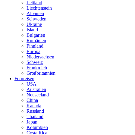
Lettland
Liechtenstein
Albanien
Schweden
Ukraine
Island
Bulgarien
Rumänien
Finnland
Europa
Niedersachsen
Schweiz
Frankreich
Großbritannien
Fernreisen
USA
Australien
Neuseeland
China
Kanada
Russland
Thailand
Japan
Kolumbien
Costa Rica