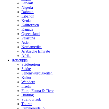
Kuwait
Nigeria
Bahrain
Libanon
Kenia
Kalifornien
Kanada
Queensland
Palästina
Asien
Nordamerika
Arabische Emirate
Afrika
Reisetipps
Städtereisen
Städte
Sehenswürdigkeiten
Kultur
Wandern
Inseln
Flora, Fauna & Tiere
Bildung
Strandurlaub
Touren
Familienurlaub