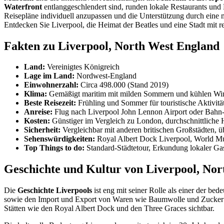
Waterfront
entlanggeschlendert sind, runden lokale Restaurants und
Reisepläne individuell anzupassen und die Unterstützung durch eine m
Entdecken Sie Liverpool, die Heimat der Beatles und eine Stadt mit r
Fakten zu Liverpool, North West England
Land:
Vereinigtes Königreich
Lage im Land:
Nordwest-England
Einwohnerzahl:
Circa 498.000 (Stand 2019)
Klima:
Gemäßigt maritim mit milden Sommern und kühlen Wi
Beste Reisezeit:
Frühling und Sommer für touristische Aktivitä
Anreise:
Flug nach Liverpool John Lennon Airport oder Bahn
Kosten:
Günstiger im Vergleich zu London, durchschnittliche 
Sicherheit:
Vergleichbar mit anderen britischen Großstädten,
Sehenswürdigkeiten:
Royal Albert Dock Liverpool, World Mu
Top Things to do:
Standard-Städtetour, Erkundung lokaler Gas
Geschichte und Kultur von Liverpool, No
Die
Geschichte Liverpools
ist eng mit seiner Rolle als einer der be
sowie den Import und Export von Waren wie Baumwolle und Zucker e
Stätten wie den Royal Albert Dock und den Three Graces sichtbar.