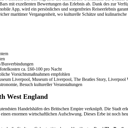
 Bars mit exzellenten Bewertungen das Erlebnis ab. Dank des zur Ver
obile App, wird ein persönliches und sorgenfreies Reiseerlebnis garanti
eicher maritimer Vergangenheit, wo kulturelle Schätze und kulinarische
ntern
ten
-/Busverbindungen
Hotelkosten ca. £60-100 pro Nacht
 übliche Vorsichtsmaßnahmen empfohlen
seum Liverpool, Museum of Liverpool, The Beatles Story, Liverpool
tronomie, Besuch kultureller Veranstaltungen
rth West England
deutendsten Handelshäfen des Britischen Empire verknüpft. Die Stadt er
inen enormen wirtschaftlichen Aufschwung. Dieses Erbe ist noch heu