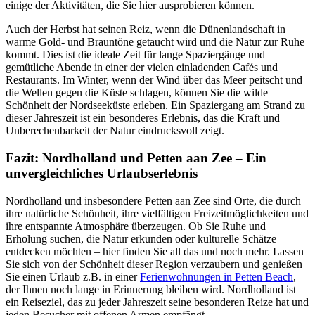
einige der Aktivitäten, die Sie hier ausprobieren können.
Auch der Herbst hat seinen Reiz, wenn die Dünenlandschaft in
warme Gold- und Brauntöne getaucht wird und die Natur zur Ruhe
kommt. Dies ist die ideale Zeit für lange Spaziergänge und
gemütliche Abende in einer der vielen einladenden Cafés und
Restaurants. Im Winter, wenn der Wind über das Meer peitscht und
die Wellen gegen die Küste schlagen, können Sie die wilde
Schönheit der Nordseeküste erleben. Ein Spaziergang am Strand zu
dieser Jahreszeit ist ein besonderes Erlebnis, das die Kraft und
Unberechenbarkeit der Natur eindrucksvoll zeigt.
Fazit: Nordholland und Petten aan Zee – Ein
unvergleichliches Urlaubserlebnis
Nordholland und insbesondere Petten aan Zee sind Orte, die durch
ihre natürliche Schönheit, ihre vielfältigen Freizeitmöglichkeiten und
ihre entspannte Atmosphäre überzeugen. Ob Sie Ruhe und
Erholung suchen, die Natur erkunden oder kulturelle Schätze
entdecken möchten – hier finden Sie all das und noch mehr. Lassen
Sie sich von der Schönheit dieser Region verzaubern und genießen
Sie einen Urlaub z.B. in einer
Ferienwohnungen in Petten Beach
,
der Ihnen noch lange in Erinnerung bleiben wird. Nordholland ist
ein Reiseziel, das zu jeder Jahreszeit seine besonderen Reize hat und
jeden Besucher mit offenen Armen empfängt.