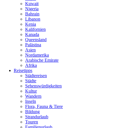
Kuwait
Nigeria
Bahrain
Libanon
Kenia
Kalifornien
Kanada
Queensland
Palästina
Asien
Nordamerika
Arabische Emirate
Afrika
Reisetipps
Städtereisen
Städte
Sehenswürdigkeiten
Kultur
Wandern
Inseln
Flora, Fauna & Tiere
Bildung
Strandurlaub
Touren
Familienurlaub