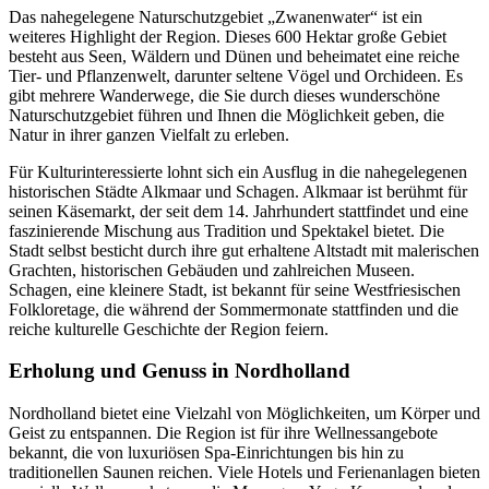
Das nahegelegene Naturschutzgebiet „Zwanenwater“ ist ein
weiteres Highlight der Region. Dieses 600 Hektar große Gebiet
besteht aus Seen, Wäldern und Dünen und beheimatet eine reiche
Tier- und Pflanzenwelt, darunter seltene Vögel und Orchideen. Es
gibt mehrere Wanderwege, die Sie durch dieses wunderschöne
Naturschutzgebiet führen und Ihnen die Möglichkeit geben, die
Natur in ihrer ganzen Vielfalt zu erleben.
Für Kulturinteressierte lohnt sich ein Ausflug in die nahegelegenen
historischen Städte Alkmaar und Schagen. Alkmaar ist berühmt für
seinen Käsemarkt, der seit dem 14. Jahrhundert stattfindet und eine
faszinierende Mischung aus Tradition und Spektakel bietet. Die
Stadt selbst besticht durch ihre gut erhaltene Altstadt mit malerischen
Grachten, historischen Gebäuden und zahlreichen Museen.
Schagen, eine kleinere Stadt, ist bekannt für seine Westfriesischen
Folkloretage, die während der Sommermonate stattfinden und die
reiche kulturelle Geschichte der Region feiern.
Erholung und Genuss in Nordholland
Nordholland bietet eine Vielzahl von Möglichkeiten, um Körper und
Geist zu entspannen. Die Region ist für ihre Wellnessangebote
bekannt, die von luxuriösen Spa-Einrichtungen bis hin zu
traditionellen Saunen reichen. Viele Hotels und Ferienanlagen bieten