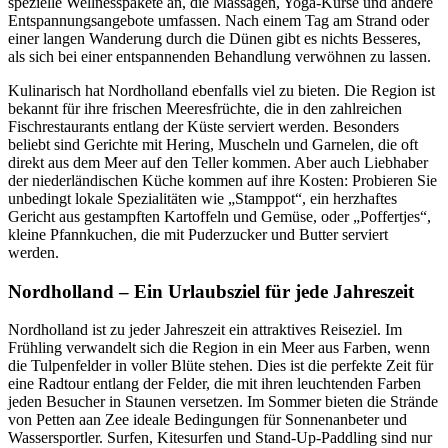
spezielle Wellnesspakete an, die Massagen, Yoga-Kurse und andere
Entspannungsangebote umfassen. Nach einem Tag am Strand oder
einer langen Wanderung durch die Dünen gibt es nichts Besseres,
als sich bei einer entspannenden Behandlung verwöhnen zu lassen.
Kulinarisch hat Nordholland ebenfalls viel zu bieten. Die Region ist
bekannt für ihre frischen Meeresfrüchte, die in den zahlreichen
Fischrestaurants entlang der Küste serviert werden. Besonders
beliebt sind Gerichte mit Hering, Muscheln und Garnelen, die oft
direkt aus dem Meer auf den Teller kommen. Aber auch Liebhaber
der niederländischen Küche kommen auf ihre Kosten: Probieren Sie
unbedingt lokale Spezialitäten wie „Stamppot“, ein herzhaftes
Gericht aus gestampften Kartoffeln und Gemüse, oder „Poffertjes“,
kleine Pfannkuchen, die mit Puderzucker und Butter serviert
werden.
Nordholland – Ein Urlaubsziel für jede Jahreszeit
Nordholland ist zu jeder Jahreszeit ein attraktives Reiseziel. Im
Frühling verwandelt sich die Region in ein Meer aus Farben, wenn
die Tulpenfelder in voller Blüte stehen. Dies ist die perfekte Zeit für
eine Radtour entlang der Felder, die mit ihren leuchtenden Farben
jeden Besucher in Staunen versetzen. Im Sommer bieten die Strände
von Petten aan Zee ideale Bedingungen für Sonnenanbeter und
Wassersportler. Surfen, Kitesurfen und Stand-Up-Paddling sind nur