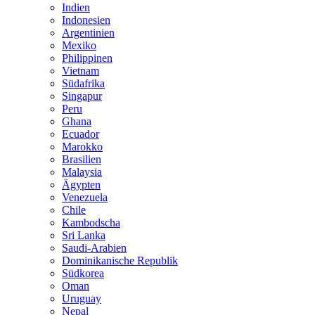
Indien
Indonesien
Argentinien
Mexiko
Philippinen
Vietnam
Südafrika
Singapur
Peru
Ghana
Ecuador
Marokko
Brasilien
Malaysia
Ägypten
Venezuela
Chile
Kambodscha
Sri Lanka
Saudi-Arabien
Dominikanische Republik
Südkorea
Oman
Uruguay
Nepal