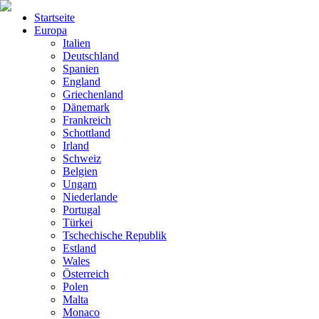
Startseite
Europa
Italien
Deutschland
Spanien
England
Griechenland
Dänemark
Frankreich
Schottland
Irland
Schweiz
Belgien
Ungarn
Niederlande
Portugal
Türkei
Tschechische Republik
Estland
Wales
Österreich
Polen
Malta
Monaco