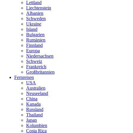
Lettland
Liechtenstein
Albanien
Schweden
Ukraine
Island
Bulgarien
Rumänien
Finnland
Europa
Niedersachsen
Schweiz
Frankreich
Großbritannien
Fernreisen
USA
Australien
Neuseeland
China
Kanada
Russland
Thailand
Japan
Kolumbien
Costa Rica