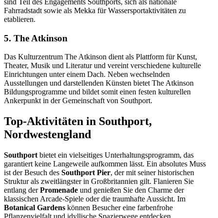
sind Teil des Engagements Southports, sich als nationale
Fahrradstadt sowie als Mekka für Wassersportaktivitäten zu
etablieren.
5. The Atkinson
Das Kulturzentrum The Atkinson dient als Plattform für Kunst,
Theater, Musik und Literatur und vereint verschiedene kulturelle
Einrichtungen unter einem Dach. Neben wechselnden
Ausstellungen und darstellenden Künsten bietet The Atkinson
Bildungsprogramme und bildet somit einen festen kulturellen
Ankerpunkt in der Gemeinschaft von Southport.
Top-Aktivitäten in Southport,
Nordwestengland
Southport
bietet ein vielseitiges Unterhaltungsprogramm, das
garantiert keine Langeweile aufkommen lässt. Ein absolutes Muss
ist der Besuch des
Southport Pier
, der mit seiner historischen
Struktur als zweitlängster in Großbritannien gilt. Flanieren Sie
entlang der
Promenade
und genießen Sie den Charme der
klassischen Arcade-Spiele oder die traumhafte Aussicht. Im
Botanical Gardens
können Besucher eine farbenfrohe
Pflanzenvielfalt und idyllische Spazierwege entdecken.