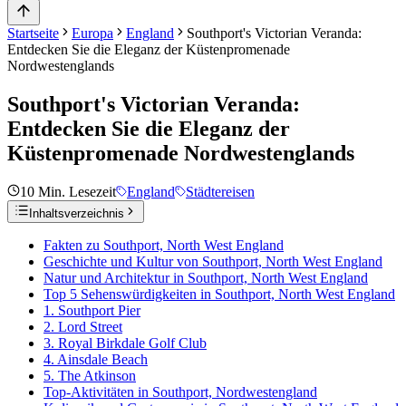
Startseite
Europa
England
Southport's Victorian Veranda:
Entdecken Sie die Eleganz der Küstenpromenade
Nordwestenglands
Southport's Victorian Veranda:
Entdecken Sie die Eleganz der
Küstenpromenade Nordwestenglands
10
Min. Lesezeit
England
Städtereisen
Inhaltsverzeichnis
Fakten zu Southport, North West England
Geschichte und Kultur von Southport, North West England
Natur und Architektur in Southport, North West England
Top 5 Sehenswürdigkeiten in Southport, North West England
1. Southport Pier
2. Lord Street
3. Royal Birkdale Golf Club
4. Ainsdale Beach
5. The Atkinson
Top-Aktivitäten in Southport, Nordwestengland