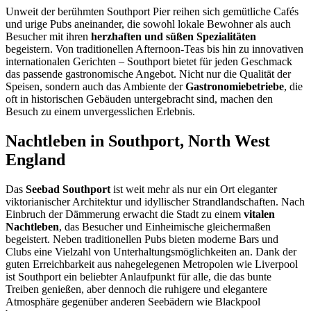
Unweit der berühmten Southport Pier reihen sich gemütliche Cafés
und urige Pubs aneinander, die sowohl lokale Bewohner als auch
Besucher mit ihren
herzhaften und süßen Spezialitäten
begeistern. Von traditionellen Afternoon-Teas bis hin zu innovativen
internationalen Gerichten – Southport bietet für jeden Geschmack
das passende gastronomische Angebot. Nicht nur die Qualität der
Speisen, sondern auch das Ambiente der
Gastronomiebetriebe
, die
oft in historischen Gebäuden untergebracht sind, machen den
Besuch zu einem unvergesslichen Erlebnis.
Nachtleben in Southport, North West
England
Das
Seebad Southport
ist weit mehr als nur ein Ort eleganter
viktorianischer Architektur und idyllischer Strandlandschaften. Nach
Einbruch der Dämmerung erwacht die Stadt zu einem
vitalen
Nachtleben
, das Besucher und Einheimische gleichermaßen
begeistert. Neben traditionellen Pubs bieten moderne Bars und
Clubs eine Vielzahl von Unterhaltungsmöglichkeiten an. Dank der
guten Erreichbarkeit aus nahegelegenen Metropolen wie Liverpool
ist Southport ein beliebter Anlaufpunkt für alle, die das bunte
Treiben genießen, aber dennoch die ruhigere und elegantere
Atmosphäre gegenüber anderen Seebädern wie Blackpool