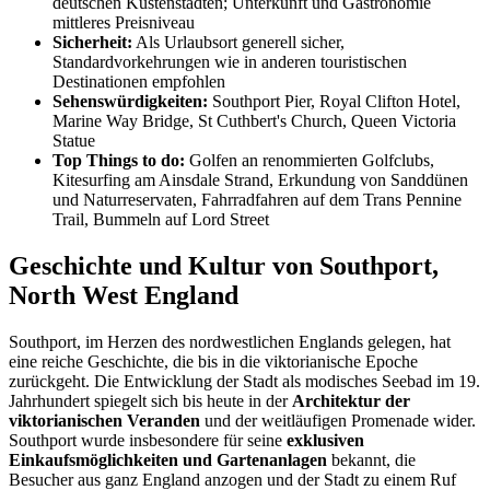
deutschen Küstenstädten; Unterkunft und Gastronomie
mittleres Preisniveau
Sicherheit:
Als Urlaubsort generell sicher,
Standardvorkehrungen wie in anderen touristischen
Destinationen empfohlen
Sehenswürdigkeiten:
Southport Pier, Royal Clifton Hotel,
Marine Way Bridge, St Cuthbert's Church, Queen Victoria
Statue
Top Things to do:
Golfen an renommierten Golfclubs,
Kitesurfing am Ainsdale Strand, Erkundung von Sanddünen
und Naturreservaten, Fahrradfahren auf dem Trans Pennine
Trail, Bummeln auf Lord Street
Geschichte und Kultur von Southport,
North West England
Southport, im Herzen des nordwestlichen Englands gelegen, hat
eine reiche Geschichte, die bis in die viktorianische Epoche
zurückgeht. Die Entwicklung der Stadt als modisches Seebad im 19.
Jahrhundert spiegelt sich bis heute in der
Architektur der
viktorianischen Veranden
und der weitläufigen Promenade wider.
Southport wurde insbesondere für seine
exklusiven
Einkaufsmöglichkeiten und Gartenanlagen
bekannt, die
Besucher aus ganz England anzogen und der Stadt zu einem Ruf