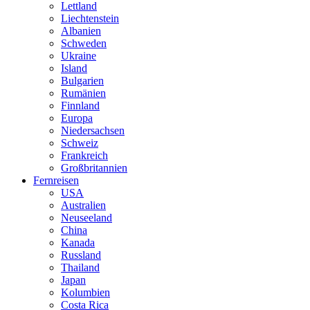
Lettland
Liechtenstein
Albanien
Schweden
Ukraine
Island
Bulgarien
Rumänien
Finnland
Europa
Niedersachsen
Schweiz
Frankreich
Großbritannien
Fernreisen
USA
Australien
Neuseeland
China
Kanada
Russland
Thailand
Japan
Kolumbien
Costa Rica