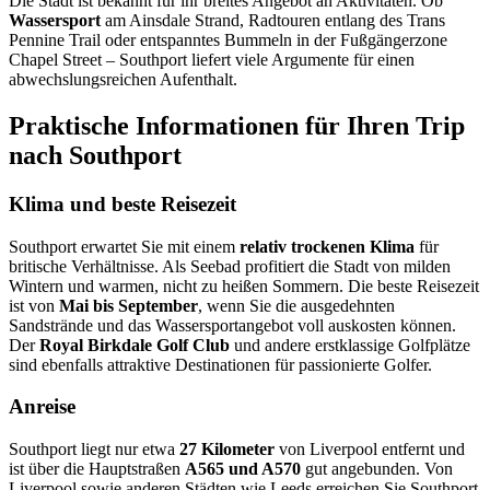
Die Stadt ist bekannt für ihr breites Angebot an Aktivitäten. Ob
Wassersport
am Ainsdale Strand, Radtouren entlang des Trans
Pennine Trail oder entspanntes Bummeln in der Fußgängerzone
Chapel Street – Southport liefert viele Argumente für einen
abwechslungsreichen Aufenthalt.
Praktische Informationen für Ihren Trip
nach Southport
Klima und beste Reisezeit
Southport erwartet Sie mit einem
relativ trockenen Klima
für
britische Verhältnisse. Als Seebad profitiert die Stadt von milden
Wintern und warmen, nicht zu heißen Sommern. Die beste Reisezeit
ist von
Mai bis September
, wenn Sie die ausgedehnten
Sandstrände und das Wassersportangebot voll auskosten können.
Der
Royal Birkdale Golf Club
und andere erstklassige Golfplätze
sind ebenfalls attraktive Destinationen für passionierte Golfer.
Anreise
Southport liegt nur etwa
27 Kilometer
von Liverpool entfernt und
ist über die Hauptstraßen
A565 und A570
gut angebunden. Von
Liverpool sowie anderen Städten wie Leeds erreichen Sie Southport