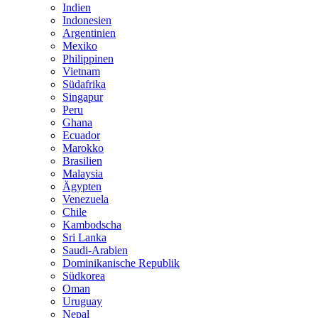
Indien
Indonesien
Argentinien
Mexiko
Philippinen
Vietnam
Südafrika
Singapur
Peru
Ghana
Ecuador
Marokko
Brasilien
Malaysia
Ägypten
Venezuela
Chile
Kambodscha
Sri Lanka
Saudi-Arabien
Dominikanische Republik
Südkorea
Oman
Uruguay
Nepal