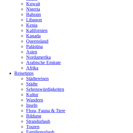
Kuwait
Nigeria
Bahrain
Libanon
Kenia
Kalifornien
Kanada
Queensland
Palästina
Asien
Nordamerika
Arabische Emirate
Afrika
Reisetipps
Städtereisen
Städte
Sehenswürdigkeiten
Kultur
Wandern
Inseln
Flora, Fauna & Tiere
Bildung
Strandurlaub
Touren
Familienurlaub