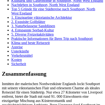
Kulinarik und Gastronomie in Southport, North West England
Nachtleben in Southport, North West England
Top 5 Gründe für eine Städtereise nach Southport, North
West England
1. Einzigartige viktorianische Architektur
2. Exquisite Golfplätze
3. Naturbelassene Sanddünen
4. Entspannte Seebad-Kultur
5. Diverse Freizeitaktivitäten
Praktische Informationen für Ihren Trip nach Southport
Klima und beste Reisezeit
Anreise
Unterkünfte
Verkehrsmittel
Kosten
Sicherheit
Zusammenfassung
Inmitten der malerischen Nordwestküste Englands lockt Southport
mit seinem viktorianischen Flair und erlesenem Charme als ideales
Reiseziel für einen Städtetrip. Nur etwa 27 Kilometer von Liverpool
entfernt, bietet die Stadt mit rund 91. 000 Einwohnern eine
einzigartige Mischung aus Küstenromantik und
geschichtsträchtigem Ambiente. Ihren Ursprung fand Southport im