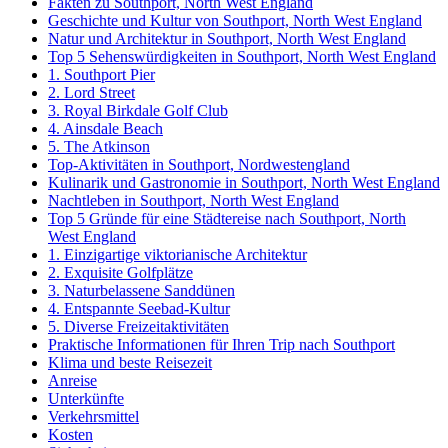
Fakten zu Southport, North West England
Geschichte und Kultur von Southport, North West England
Natur und Architektur in Southport, North West England
Top 5 Sehenswürdigkeiten in Southport, North West England
1. Southport Pier
2. Lord Street
3. Royal Birkdale Golf Club
4. Ainsdale Beach
5. The Atkinson
Top-Aktivitäten in Southport, Nordwestengland
Kulinarik und Gastronomie in Southport, North West England
Nachtleben in Southport, North West England
Top 5 Gründe für eine Städtereise nach Southport, North
West England
1. Einzigartige viktorianische Architektur
2. Exquisite Golfplätze
3. Naturbelassene Sanddünen
4. Entspannte Seebad-Kultur
5. Diverse Freizeitaktivitäten
Praktische Informationen für Ihren Trip nach Southport
Klima und beste Reisezeit
Anreise
Unterkünfte
Verkehrsmittel
Kosten