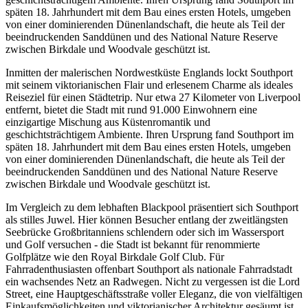
späten 18. Jahrhundert mit dem Bau eines ersten Hotels, umgeben
von einer dominierenden Dünenlandschaft, die heute als Teil der
beeindruckenden Sanddünen und des National Nature Reserve
zwischen Birkdale und Woodvale geschützt ist.
Inmitten der malerischen Nordwestküste Englands lockt Southport
mit seinem viktorianischen Flair und erlesenem Charme als ideales
Reiseziel für einen Städtetrip. Nur etwa 27 Kilometer von Liverpool
entfernt, bietet die Stadt mit rund 91.000 Einwohnern eine
einzigartige Mischung aus Küstenromantik und
geschichtsträchtigem Ambiente. Ihren Ursprung fand Southport im
späten 18. Jahrhundert mit dem Bau eines ersten Hotels, umgeben
von einer dominierenden Dünenlandschaft, die heute als Teil der
beeindruckenden Sanddünen und des National Nature Reserve
zwischen Birkdale und Woodvale geschützt ist.
Im Vergleich zu dem lebhaften Blackpool präsentiert sich Southport
als stilles Juwel. Hier können Besucher entlang der zweitlängsten
Seebrücke Großbritanniens schlendern oder sich im Wassersport
und Golf versuchen - die Stadt ist bekannt für renommierte
Golfplätze wie den Royal Birkdale Golf Club. Für
Fahrradenthusiasten offenbart Southport als nationale Fahrradstadt
ein wachsendes Netz an Radwegen. Nicht zu vergessen ist die Lord
Street, eine Hauptgeschäftsstraße voller Eleganz, die von vielfältigen
Einkaufsmöglichkeiten und viktorianischer Architektur gesäumt ist.